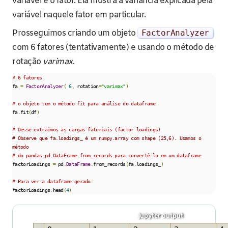
variável e o fator. Ela mostra a variância explicada pela
variável naquele fator em particular.
Prosseguimos criando um objeto
FactorAnalyzer
com 6 fatores (tentativamente) e usando o método de
rotação
varimax
.
# 6 fatores
fa 
=
FactorAnalyzer
(
6
,
 rotation
=
"varimax"
)
# o objeto tem o método fit para análise do dataframe
fa
.
fit
(
df
)
# Desse extraimos as cargas fatoriais (factor loadings)
# Observe que fa.loadings_ é um numpy.array com shape (25,6). Usamos o 
método
# do pandas pd.DataFrame.from_records para convertê-lo em um dataframe
factorLoadings 
=
 pd
.
DataFrame
.
from_records
(
fa
.
loadings_
)
# Para ver a dataframe gerado:
factorLoadings
.
head
(
4
)