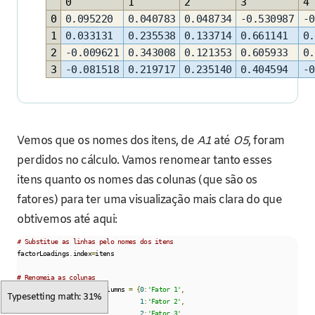
0
1
2
3
4
0
0.095220
0.040783
0.048734
-0.530987
-0
1
0.033131
0.235538
0.133714
0.661141
0.
2
-0.009621
0.343008
0.121353
0.605933
0.
3
-0.081518
0.219717
0.235140
0.404594
-0
Vemos que os nomes dos itens, de
A1
até
O5
, foram
perdidos no cálculo. Vamos renomear tanto esses
itens quanto os nomes das colunas (que são os
fatores) para ter uma visualização mais clara do que
obtivemos até aqui:
# Substitue as linhas pelo nomes dos itens
factorLoadings
.
index
=
itens

# Renomeia as colunas
factorLoadings
.
rename
(
columns 
=
{
0
:
'Fator 1'
,
Typesetting math: 38%
1
:
'Fator 2'
,
2
:
'Fator 3'
,