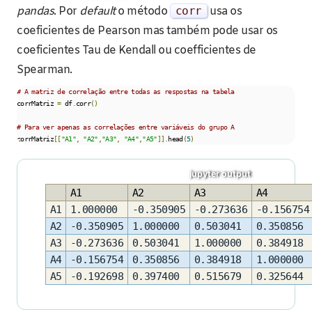
pandas
. Por
default
o método
corr
usa os
coeficientes de Pearson mas também pode usar os
coeficientes Tau de Kendall ou coefficientes de
Spearman.
# A matriz de correlação entre todas as respostas na tabela
corrMatriz 
=
 df
.
corr
()
# Para ver apenas as correlações entre variáveis do grupo A
corrMatriz
[[
"A1"
,
"A2"
,
"A3"
,
"A4"
,
"A5"
]].
head
(
5
)
A1
A2
A3
A4
A1
1.000000
-0.350905
-0.273636
-0.156754
A2
-0.350905
1.000000
0.503041
0.350856
A3
-0.273636
0.503041
1.000000
0.384918
A4
-0.156754
0.350856
0.384918
1.000000
A5
-0.192698
0.397400
0.515679
0.325644