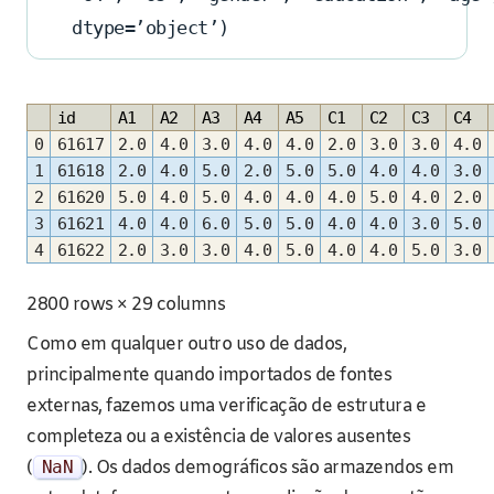
dtype=’object’)
id
A1
A2
A3
A4
A5
C1
C2
C3
C4
0
61617
2.0
4.0
3.0
4.0
4.0
2.0
3.0
3.0
4.0
1
61618
2.0
4.0
5.0
2.0
5.0
5.0
4.0
4.0
3.0
2
61620
5.0
4.0
5.0
4.0
4.0
4.0
5.0
4.0
2.0
3
61621
4.0
4.0
6.0
5.0
5.0
4.0
4.0
3.0
5.0
4
61622
2.0
3.0
3.0
4.0
5.0
4.0
4.0
5.0
3.0
2800 rows × 29 columns
Como em qualquer outro uso de dados,
principalmente quando importados de fontes
externas, fazemos uma verificação de estrutura e
completeza ou a existência de valores ausentes
(
NaN
). Os dados demográficos são armazendos em