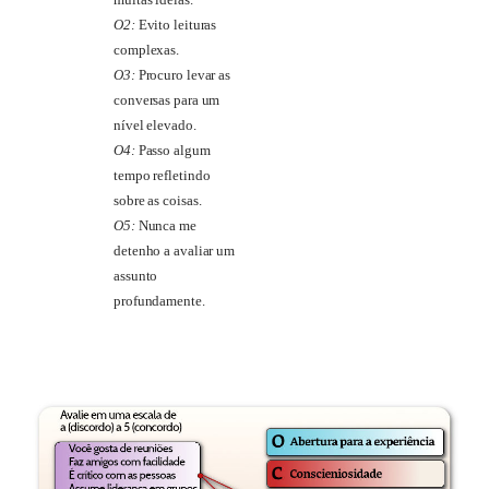
muitas ideias.
O2:
Evito leituras
complexas.
O3:
Procuro levar as
conversas para um
nível elevado.
O4:
Passo algum
tempo refletindo
sobre as coisas.
O5:
Nunca me
detenho a avaliar um
assunto
profundamente.