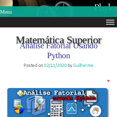
Phylos.net
Pensar e Imaginar
Menu
Skip
to
Matemática Superior
Análise Fatorial Usando
content
Python
Posted on
02/11/2020
by
Guilherme
Todos os tópicos →