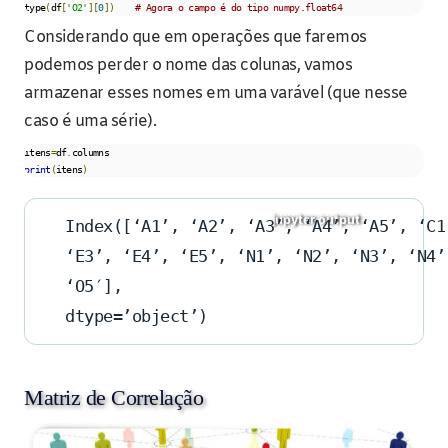
type
(
df
[
'O2'
][
0
])
# Agora o campo é do tipo numpy.float64
Considerando que em operações que faremos
podemos perder o nome das colunas, vamos
armazenar esses nomes em uma varável (que nesse
caso é uma série).
itens
=
df
.
print
(
itens
)
Index([‘A1’, ‘A2’, ‘A3’, ‘A4’, ‘A5’, ‘C1
‘E3’, ‘E4’, ‘E5’, ‘N1’, ‘N2’, ‘N3’, ‘N4’
‘O5′],
dtype=’object’)
Matriz de Correlação