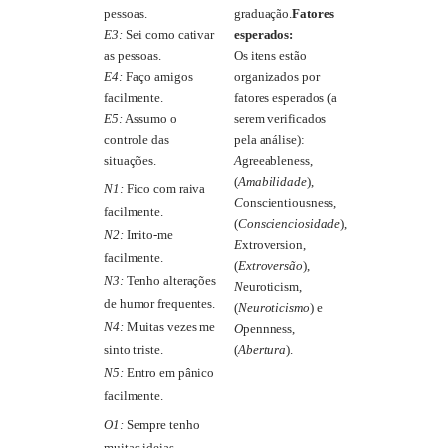
pessoas.
graduação.
Fatores
E3:
Sei como cativar
esperados:
as pessoas.
Os itens estão
E4:
Faço amigos
organizados por
facilmente.
fatores esperados (a
E5:
Assumo o
serem verificados
controle das
pela análise):
situações.
A
greeableness,
(
Amabilidade
),
N1:
Fico com raiva
C
onscientiousness,
facilmente.
(
Conscienciosidade
),
N2:
Irrito-me
E
xtroversion,
facilmente.
(
Extroversão
),
N3:
Tenho alterações
N
euroticism,
de humor frequentes.
(
Neuroticismo
) e
N4:
Muitas vezes me
O
pennness,
(
Abertura
).
sinto triste.
N5:
Entro em pânico
facilmente.
O1:
Sempre tenho