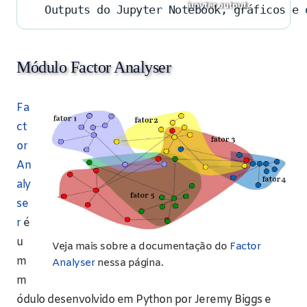
Outputs do Jupyter Notebook, gráficos e 
Módulo Factor Analyser
Fa
ct
or
An
aly
se
r
é
u
Veja mais sobre a documentação do
Factor
m
Analyser
nessa página.
m
ódulo desenvolvido em Python por Jeremy Biggs e