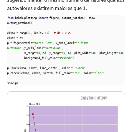
sugerido manter o mesmo número de fatores quantos
autovalores existirem maiores que 1.
from
 bokeh
.
plotting 
import
 figure
,
 output_notebook
,
 show

output_notebook
()
eixoX 
=
 range
(
1
,
 len
(
ev
)+
1
)
# de 1 0 26
eixoY 
=
 ev

p 
=
 figure
(
title
=
"Scree Plot"
,
 x_axis_label
=
'n-ésimo 
autovalor'
,
y_axis_label
=
'autovalor'
,
           x_range
=[
0
,
25
],
 y_range
=(
0
,
6
),
 plot_width
=
600
,
 plot_height
=
400
,
           background_fill_color
=
"#c9b2dd"
)
p
.
line
(
eixoX
,
 eixoY
,
 line_width
=
1
,
 color 
=
'black'
)
p
.
circle
(
eixoX
,
 eixoY
,
 size
=
8
,
 fill_color
=
'red'
,
 color
=
"black"
)
show
(
p
)