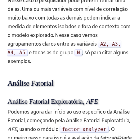
Nesse caso o pesquisador pode preferir retirar uma
delas. Uma ou mais variáveis com nível de correlação
muito baixo com todas as demais podem indicar a
medida de elementos isolados e fora de contexto com
o modelo explorado. Nesse caso vemos
agrupamentos claros entre as variáveis
A2
,
A3
,
A4
,
A5
e todas as do grupo
N
, só para citar alguns
exemplos.
Análise Fatorial
Análise Fatorial Exploratória,
AFE
Podemos agora dar início ao uso específico da Análise
Fatorial, começando pela Análise Fatorial Exploratória,
AFE
, usando o módulo
factor_analyzer
. O
primeiro passo para isso é a avaliação da
fatorabilidade