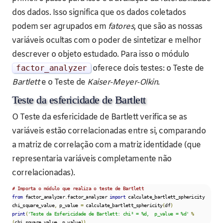
dos dados. Isso significa que os dados coletados
podem ser agrupados em
fatores
, que são as nossas
variáveis ocultas com o poder de sintetizar e melhor
descrever o objeto estudado. Para isso o módulo
factor_analyzer
oferece dois testes: o Teste de
Bartlett
e o Teste de
Kaiser-Meyer-Olkin
.
Teste da esfericidade de Bartlett
O Teste da esfericidade de Bartlett verifica se as
variáveis estão correlacionadas entre si, comparando
a matriz de correlação com a matriz identidade (que
representaria variáveis completamente não
correlacionadas).
# Importa o módulo que realiza o teste de Bartlett
from
 factor_analyzer
.
factor_analyzer 
import
 calculate_bartlett_sphericity

chi_square_value
,
 p_value 
=
 calculate_bartlett_sphericity
(
df
)
print
(
'Teste da Esfericidade de Bartlett: chi² = %d,  p_value = %d'
%
(
chi_square_value
,
 p_value
))