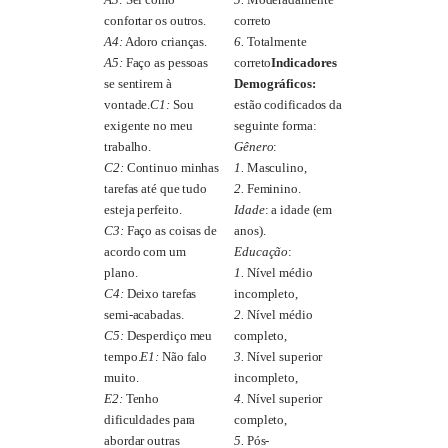
confortar os outros.
correto
A4:
Adoro crianças.
6.
Totalmente
A5:
Faço as pessoas
correto
Indicadores
se sentirem à
Demográficos:
vontade.
C1:
Sou
estão codificados da
exigente no meu
seguinte forma:
trabalho.
Gênero
:
C2:
Continuo minhas
1.
Masculino,
tarefas até que tudo
2.
Feminino.
esteja perfeito.
Idade
: a idade (em
C3:
Faço as coisas de
anos).
acordo com um
Educação
:
plano.
1.
Nível médio
C4:
Deixo tarefas
incompleto,
semi-acabadas.
2.
Nível médio
C5:
Desperdiço meu
completo,
tempo.
E1:
Não falo
3.
Nível superior
muito.
incompleto,
E2:
Tenho
4.
Nível superior
dificuldades para
completo,
abordar outras
5.
Pós-