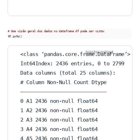
# Uma visão geral dos dados no dataframe df pode ser vista:
df
.
info
()
<class ‘pandas.core.frame.DataFrame’>
Int64Index: 2436 entries, 0 to 2799
Data columns (total 25 columns):
# Column Non-Null Count Dtype
—————————————————————————————
0 A1 2436 non-null float64
1 A2 2436 non-null float64
2 A3 2436 non-null float64
3 A4 2436 non-null float64
4 A5 2436 non-null float64