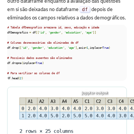
outro dataframe enquanto a avaliação das questões
em si são deixadas no dataframe
df
depois de
eliminados os campos relativos a dados demográficos.
# Tabela dfDemografico armazena id, sexo, educação e idade
dfDemografico 
=
 df
[[
'id'
,
'gender'
,
'education'
,
'age'
]]
# Colunas desnecessárias são eliminadas de df
df
.
drop
([
'id'
,
'gender'
,
'education'
,
'age'
],
axis
=
1
,
inplace
=
True
)
# Possíveis dados ausentes são eliminados
df
.
dropna
(
inplace
=
True
)
# Para verificar as colunas de df
df
.
head
(
2
)
A1
A2
A3
A4
A5
C1
C2
C3
C4
C
0
2.0
4.0
3.0
4.0
4.0
2.0
3.0
3.0
4.0
4
1
2.0
4.0
5.0
2.0
5.0
5.0
4.0
4.0
3.0
4
2 rows × 25 columns