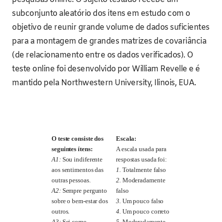
subconjunto aleatório dos itens em estudo com o
objetivo de reunir grande volume de dados suficientes
para a montagem de grandes matrizes de covariância
(de relacionamento entre os dados verificados). O
teste online foi desenvolvido por William Revelle e é
mantido pela Northwestern University, Ilinois, EUA.
O teste consiste dos
Escala:
seguintes ítens:
A escala usada para
A1:
Sou indiferente
respostas usada foi:
aos sentimentos das
1.
Totalmente falso
outras pessoas.
2.
Moderadamente
A2:
Sempre pergunto
falso
sobre o bem-estar dos
3.
Um pouco falso
outros.
4.
Um pouco correto
A3:
Sei como
5.
Moderadamente