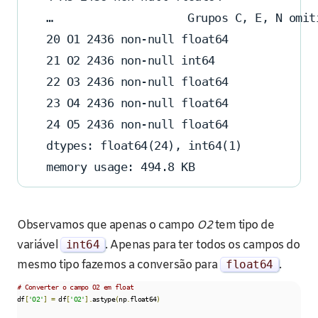
… 
Grupos C, E, N omit
20 O1 2436 non-null float64
21 O2 2436 non-null int64
22 O3 2436 non-null float64
23 O4 2436 non-null float64
24 O5 2436 non-null float64
dtypes: float64(24), int64(1)
memory usage: 494.8 KB
Observamos que apenas o campo
O2
tem tipo de
variável
int64
. Apenas para ter todos os campos do
mesmo tipo fazemos a conversão para
float64
.
# Converter o campo O2 em float
df
[
'O2'
]
=
 df
[
'O2'
].
astype
(
np
.
float64
)