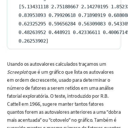
[5.13431118 2.75188667 2.14270195 1.8523
0.83953893 0.79920618 0.71898919 0.68808
0.62325295 0.59656284 0.56309083 0.54330
0.48263952 0.448921 0.42336611 0.4006714
0.26253902]
Usando os autovalores calculados traçamos um
Screeplot
que é um gráfico que lista os autovalores
em ordem decrescente, usado para determinar o
número de fatores a serem retidos em uma análise
fatorial exploratória. O teste, introduzido por R.B.
Cattell em 1966, sugere manter tantos fatores
quantos forem as autovalores anteriores a uma “dobra
mais acentuada” ou “cotovelo” no gráfico. Também é