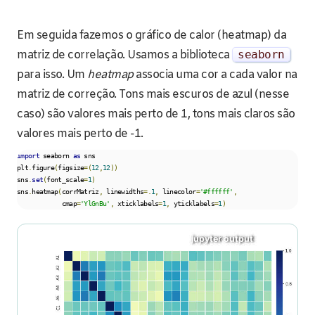
Em seguida fazemos o gráfico de calor (heatmap) da
matriz de correlação. Usamos a biblioteca
seaborn
para isso. Um
heatmap
associa uma cor a cada valor na
matriz de correção. Tons mais escuros de azul (nesse
caso) são valores mais perto de 1, tons mais claros são
valores mais perto de -1.
import
 seaborn 
as
 sns

plt
.
figure
(
figsize
=(
12
,
12
))
sns
.
set
(
font_scale
=
1
)
sns
.
heatmap
(
corrMatriz
,
 linewidths
=.
1
,
 linecolor
=
'#ffffff'
,
            cmap
=
'YlGnBu'
,
 xticklabels
=
1
,
 yticklabels
=
1
)