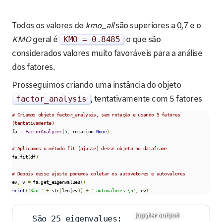
Todos os valores de
kmo_all
são superiores a 0,7 e o
KMO
geral é
KMO
=
0.8485
o que são
considerados valores muito favoráveis para a análise
dos fatores.
Prosseguimos criando uma instância do objeto
factor_analysis
, tentativamente com 5 fatores
# Criamos objeto factor_analysis, sem rotação e usando 5 fatores 
(tentativamente)
fa 
=
FactorAnalyzer
(
5
,
 rotation
=
None
)
# Aplicamos o método fit (ajuste) desse objeto no dataframe
fa
.
fit
(
df
)
# Depois desse ajuste podemos coletar os autovetores e autovalores
ev
,
 v 
=
 fa
.
get_eigenvalues
()
print
(
'São '
+
 str
(
len
(
ev
))
+
' autovalores:\n'
,
 ev
)
São 25 eigenvalues: