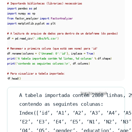
# Importando bibliotecas (libraries) necessárias
import
 pandas 
as
import
 numpy 
as
from
 factor_analyzer 
import
FactorAnalyzer
import
 matplotlib
.
pyplot 
as
 plt

# A leitura do arquivo de dados para dentro de um dataframe (do pandas)
df 
=
 pd
.
read_csv
(
'./dbs/bfi.csv'
)
# Renomear a primeira coluna (que está sem nome) para 'id'
df
.
rename
(
columns 
=
{
'Unnamed: 0'
:
'id'
},
 inplace 
=
True
)
print
(
'A tabela importada contém %d linhas, %d colunas'
%
 df
.
shape
)
print
(
'contendo as seguintes colunas:\n'
,
 df
.
columns
)
# Para visualizar a tabela importada:
df
.
head
()
A tabela importada contém 2800 linhas, 2
contendo as seguintes colunas:
Index([‘id’, ‘A1’, ‘A2’, ‘A3’, ‘A4’, ‘A5
‘E2’, ‘E3’, ‘E4’, ‘E5’, ‘N1’, ‘N2’, ‘N3’
‘O4’, ‘O5’, ‘gender’, ‘education’, ‘age’