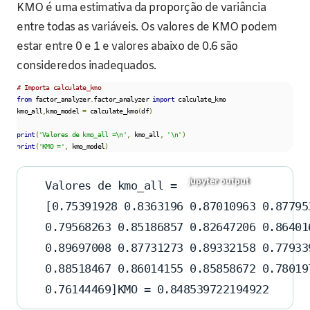
KMO é uma estimativa da proporção de variância
entre todas as variáveis. Os valores de KMO podem
estar entre 0 e 1 e valores abaixo de 0.6 são
consideredos inadequados.
# Importa calculate_kmo
from
 factor_analyzer
.
factor_analyzer 
import
 calculate_kmo

kmo_all
,
kmo_model 
=
 calculate_kmo
(
df
)
print
(
'Valores de kmo_all =\n'
,
 kmo_all
,
'\n'
)
print
(
'KMO ='
,
 kmo_model
)
Valores de kmo_all =
[0.75391928 0.8363196 0.87010963 0.87795
0.79568263 0.85186857 0.82647206 0.86401
0.89697008 0.87731273 0.89332158 0.77933
0.88518467 0.86014155 0.85858672 0.78019
0.76144469]KMO = 0.848539722194922