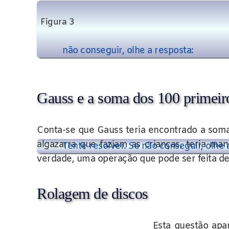
Figura 3
não conseguir, olhe a resposta:
Gauss e a soma dos 100 primeiro
Conta-se que Gauss teria encontrado a soma
algazarra que faziam as crianças, teria m
Tente resolver. Se não conseguir, olhe 
verdade, uma operação que pode ser feita de 
Rolagem de discos
Esta questão apa