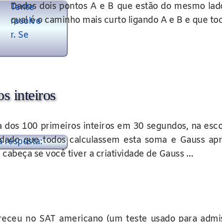
Dados dois pontos A e B que estão do mesmo lado
Tente
qual é o caminho mais curto ligando A e B e que toca 
resolve
r. Se
s inteiros
 dos 100 primeiros inteiros em 30 segundos, na escol
andado que todos calculassem esta soma e Gauss apr
a resposta:
cabeça se você tiver a criatividade de Gauss …
receu no SAT americano (um teste usado para admis