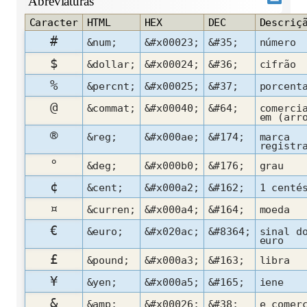
Abreviaturas
Caracter
HTML
HEX
DEC
Descriç
#
&num;
&#x00023;
&#35;
número
$
&dollar;
&#x00024;
&#36;
cifrão
%
&percnt;
&#x00025;
&#37;
porcent
@
&commat;
&#x00040;
&#64;
comerci
em (arr
®
&reg;
&#x000ae;
&#174;
marca
registr
°
&deg;
&#x000b0;
&#176;
grau
¢
&cent;
&#x000a2;
&#162;
1 centé
¤
&curren;
&#x000a4;
&#164;
moeda
€
&euro;
&#x020ac;
&#8364;
sinal d
euro
£
&pound;
&#x000a3;
&#163;
libra
¥
&yen;
&#x000a5;
&#165;
iene
&
&amp;
&#x00026;
&#38;
e comer