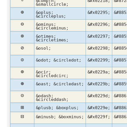
&compfn;
&#x02218;
&#872
&smallcircle;
⊕
&oplus;
&#x02295;
&#885
&circleplus;
⊖
&ominus;
&#x02296;
&#885
&circleminus;
⊗
&otimes;
&#x02297;
&#885
&circletimes;
⊘
&osol;
&#x02298;
&#885
⊙
&odot; &circledot;
&#x02299;
&#885
⊚
&ocir;
&#x0229a;
&#885
&circledcirc;
⊛
&oast; &circledast;
&#x0229b;
&#885
⊝
&odash;
&#x0229d;
&#886
&circleddash;
⊞
&plusb; &boxplus;
&#x0229e;
&#886
⊟
&minusb; &boxminus;
&#x0229f;
&#886