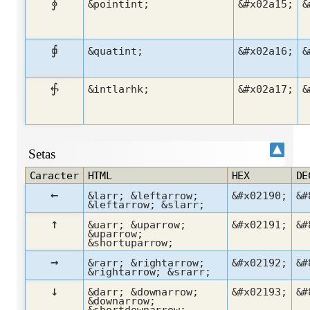
⨕
&pointint;
&#x02a15;
&
⨖
&quatint;
&#x02a16;
&
⨗
&intlarhk;
&#x02a17;
&
Setas
Caracter
HTML
HEX
DE
←
&larr; &leftarrow;
&#x02190;
&#
&leftarrow; &slarr;
↑
&uarr; &uparrow;
&#x02191;
&#
&uparrow;
&shortuparrow;
→
&rarr; &rightarrow;
&#x02192;
&#
&rightarrow; &srarr;
↓
&darr; &downarrow;
&#x02193;
&#
&downarrow;
&shortdownarrow;