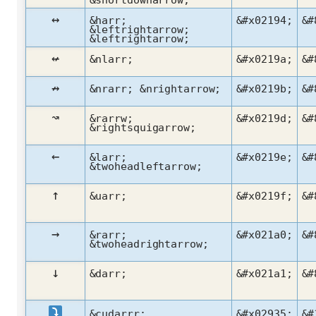
↔
&harr;
&#x02194;
&#
&leftrightarrow;
&leftrightarrow;
↚
&nlarr;
&#x0219a;
&#
↛
&nrarr; &nrightarrow;
&#x0219b;
&#
↝
&rarrw;
&#x0219d;
&#
&rightsquigarrow;
←
&larr;
&#x0219e;
&#
&twoheadleftarrow;
↑
&uarr;
&#x0219f;
&#
→
&rarr;
&#x021a0;
&#
&twoheadrightarrow;
↓
&darr;
&#x021a1;
&#
&cudarrr;
&#x02935;
&#