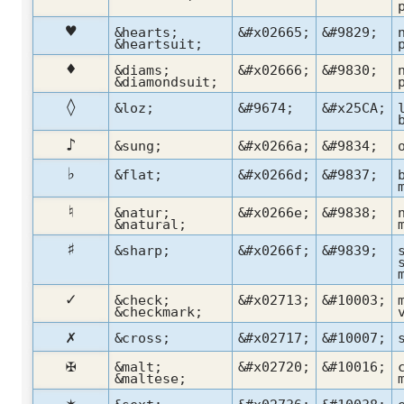
♥
&hearts;
&#x02665;
&#9829;
&heartsuit;
♦
&diams;
&#x02666;
&#9830;
&diamondsuit;
◊
&loz;
&#9674;
&#x25CA;
♪
&sung;
&#x0266a;
&#9834;
♭
&flat;
&#x0266d;
&#9837;
♮
&natur;
&#x0266e;
&#9838;
&natural;
♯
&sharp;
&#x0266f;
&#9839;
✓
&check;
&#x02713;
&#10003;
&checkmark;
✗
&cross;
&#x02717;
&#10007;
✠
&malt;
&#x02720;
&#10016;
&maltese;
✶