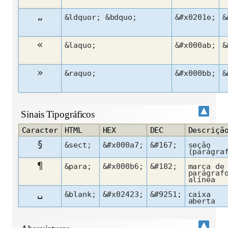
„
&ldquor; &bdquo;
&#x0201e;
&
«
&laquo;
&#x000ab;
&
»
&raquo;
&#x000bb;
&
Sinais Tipográficos
Caracter
HTML
HEX
DEC
Descriçã
§
&sect;
&#x000a7;
&#167;
seção
(parágra
¶
&para;
&#x000b6;
&#182;
marca de
parágraf
alínea
␣
&blank;
&#x02423;
&#9251;
caixa
aberta