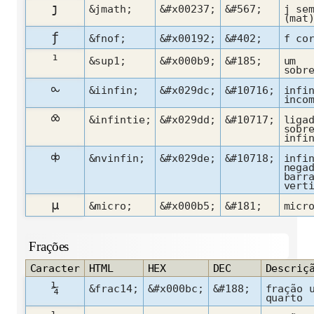
ȷ
&jmath;
&#x00237;
&#567;
j se
(mat
ƒ
&fnof;
&#x00192;
&#402;
f co
¹
&sup1;
&#x000b9;
&#185;
um
sobr
⧜
&iinfin;
&#x029dc;
&#10716;
infi
inco
⧝
&infintie;
&#x029dd;
&#10717;
liga
sobr
infi
⧞
&nvinfin;
&#x029de;
&#10718;
infi
nega
barr
vert
µ
&micro;
&#x000b5;
&#181;
micr
Frações
Caracter
HTML
HEX
DEC
Descriç
¼
&frac14;
&#x000bc;
&#188;
fração 
quarto