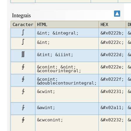
Integrais
Caracter
HTML
HEX
D
∫
&int; &integral;
&#x0222b;
&
∫
&int;
&#x0222c;
&
∭
&tint; &iiint;
&#x0222d;
&
∮
&conint; &oint;
&#x0222e;
&
&contourintegral;
∮
&conint;
&#x0222f;
&
&doublecontourintegral;
∱
&cwint;
&#x02231;
&
⨑
&awint;
&#x02a11;
&
∲
&cwconint;
&#x02232;
&