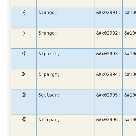
⦑
&langd;
&#x02991;
&#10
⦒
&rangd;
&#x02992;
&#10
⦓
&lparlt;
&#x02993;
&#10
⦔
&rpargt;
&#x02994;
&#10
⦕
&gtlpar;
&#x02995;
&#10
⦖
&ltrpar;
&#x02996;
&#10