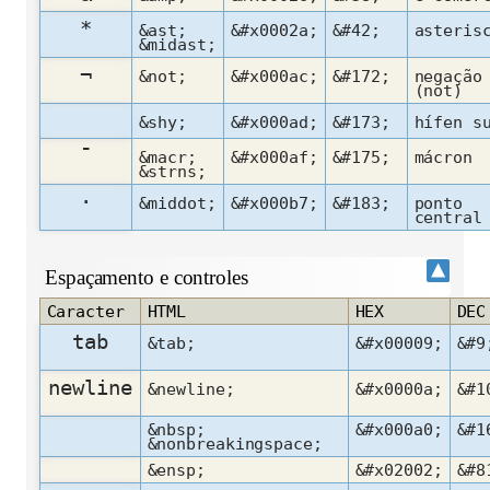
*
&ast;
&#x0002a;
&#42;
asteris
&midast;
¬
&not;
&#x000ac;
&#172;
negação
(not)
&shy;
&#x000ad;
&#173;
hífen s
¯
&macr;
&#x000af;
&#175;
mácron
&strns;
·
&middot;
&#x000b7;
&#183;
ponto
central
Espaçamento e controles
Caracter
HTML
HEX
DEC
tab
&tab;
&#x00009;
&#9
newline
&newline;
&#x0000a;
&#1
&nbsp;
&#x000a0;
&#1
&nonbreakingspace;
&ensp;
&#x02002;
&#8