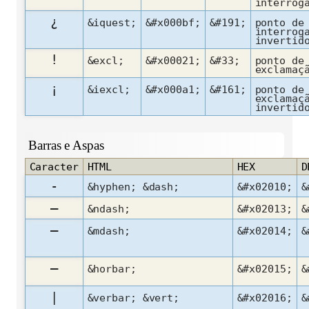
interrog
¿
&iquest;
&#x000bf;
&#191;
ponto de
interrog
invertid
!
&excl;
&#x00021;
&#33;
ponto de
exclamaç
¡
&iexcl;
&#x000a1;
&#161;
ponto de
exclamaç
invertid
Barras e Aspas
Caracter
HTML
HEX
D
‐
&hyphen; &dash;
&#x02010;
&
–
&ndash;
&#x02013;
&
—
&mdash;
&#x02014;
&
―
&horbar;
&#x02015;
&
|
&verbar; &vert;
&#x02016;
&