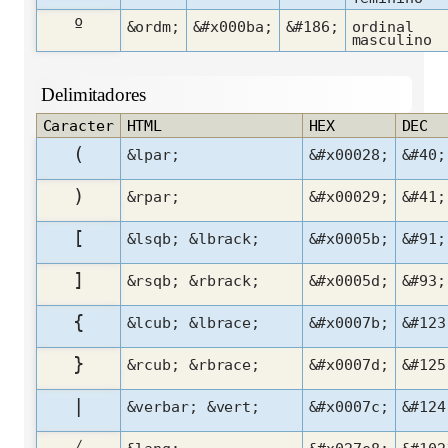
º
&ordm;
&#x000ba;
&#186;
ordinal
masculino
Delimitadores
Caracter
HTML
HEX
DEC
(
&lpar;
&#x00028;
&#40;
)
&rpar;
&#x00029;
&#41;
[
&lsqb; &lbrack;
&#x0005b;
&#91;
]
&rsqb; &rbrack;
&#x0005d;
&#93;
{
&lcub; &lbrace;
&#x0007b;
&#123
}
&rcub; &rbrace;
&#x0007d;
&#125
|
&verbar; &vert;
&#x0007c;
&#124
〈