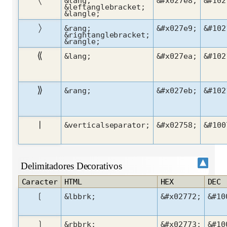
&lang;
&#x027e8;
&#102
&leftanglebracket;
&langle;
〉
&rang;
&#x027e9;
&#102
&rightanglebracket;
&rangle;
⟪
&lang;
&#x027ea;
&#102
⟫
&rang;
&#x027eb;
&#102
❘
&verticalseparator;
&#x02758;
&#100
Delimitadores Decorativos
Caracter
HTML
HEX
DEC
❲
&lbbrk;
&#x02772;
&#10
❳
&rbbrk;
&#x02773;
&#10