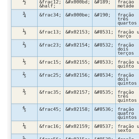
½
&frac12;
&#x000bd;
&#189;
fração
&half;
metade
¾
&frac34;
&#x000be;
&#190;
fração
três
quartos
⅓
&frac13;
&#x02153;
&#8531;
fração 
terço
⅔
&frac23;
&#x02154;
&#8532;
fração
dois
terços
⅕
&frac15;
&#x02155;
&#8533;
fração 
quinto
⅖
&frac25;
&#x02156;
&#8534;
fração
dois
quintos
⅗
&frac35;
&#x02157;
&#8535;
fração
três
quintos
⅘
&frac45;
&#x02158;
&#8536;
fração
quatro
quintos
⅙
&frac16;
&#x02159;
&#8537;
fração 
sexto
⅚