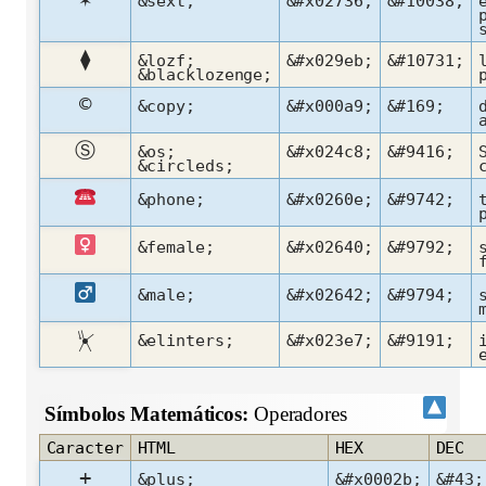
&sext;
&#x02736;
&#10038;
⧫
&lozf;
&#x029eb;
&#10731;
&blacklozenge;
©
&copy;
&#x000a9;
&#169;
Ⓢ
&os;
&#x024c8;
&#9416;
&circleds;
&phone;
&#x0260e;
&#9742;
&female;
&#x02640;
&#9792;
&male;
&#x02642;
&#9794;
⏧
&elinters;
&#x023e7;
&#9191;
Símbolos Matemáticos:
Operadores
Caracter
HTML
HEX
DEC
+
&plus;
&#x0002b;
&#43;