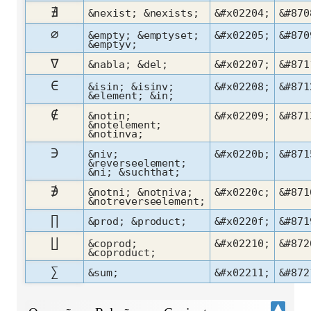
∄
&nexist; &nexists;
&#x02204;
&#870
∅
&empty; &emptyset;
&#x02205;
&#870
&emptyv;
∇
&nabla; &del;
&#x02207;
&#871
∈
&isin; &isinv;
&#x02208;
&#871
&element; &in;
∉
&notin;
&#x02209;
&#871
&notelement;
&notinva;
∋
&niv;
&#x0220b;
&#871
&reverseelement;
&ni; &suchthat;
∌
&notni; &notniva;
&#x0220c;
&#871
&notreverseelement;
∏
&prod; &product;
&#x0220f;
&#871
∐
&coprod;
&#x02210;
&#872
&coproduct;
∑
&sum;
&#x02211;
&#872