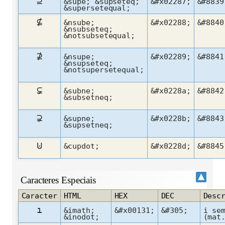
⊇
&supe; &supseteq;
&#x02287;
&#8839
&supersetequal;
⊈
&nsube;
&#x02288;
&#8840
&nsubseteq;
&notsubsetequal;
⊉
&nsupe;
&#x02289;
&#8841
&nsupseteq;
&notsupersetequal;
⊊
&subne;
&#x0228a;
&#8842
&subsetneq;
⊋
&supne;
&#x0228b;
&#8843
&supsetneq;
⊍
&cupdot;
&#x0228d;
&#8845
Caracteres Especiais
Caracter
HTML
HEX
DEC
Desc
ı
&imath;
&#x00131;
&#305;
i se
&inodot;
(mat