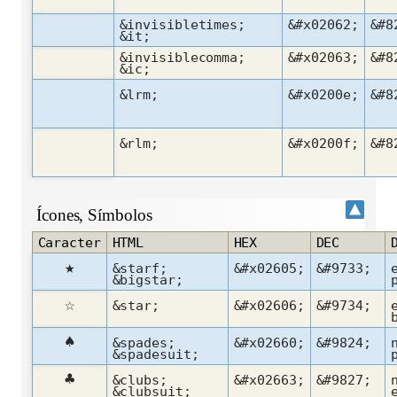
&invisibletimes;
&#x02062;
&#8
&it;
&invisiblecomma;
&#x02063;
&#8
&ic;
&lrm;
&#x0200e;
&#8
&rlm;
&#x0200f;
&#8
Ícones, Símbolos
Caracter
HTML
HEX
DEC
★
&starf;
&#x02605;
&#9733;
&bigstar;
☆
&star;
&#x02606;
&#9734;
♠
&spades;
&#x02660;
&#9824;
&spadesuit;
♣
&clubs;
&#x02663;
&#9827;
&clubsuit;