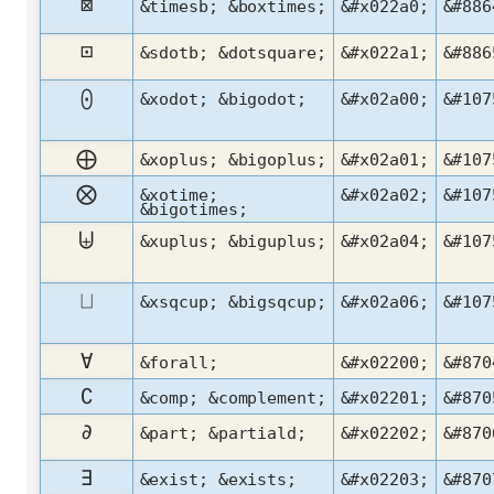
⊠
&timesb; &boxtimes;
&#x022a0;
&#886
⊡
&sdotb; &dotsquare;
&#x022a1;
&#886
⨀
&xodot; &bigodot;
&#x02a00;
&#107
⨁
&xoplus; &bigoplus;
&#x02a01;
&#107
⨂
&xotime;
&#x02a02;
&#107
&bigotimes;
⨄
&xuplus; &biguplus;
&#x02a04;
&#107
⨆
&xsqcup; &bigsqcup;
&#x02a06;
&#107
∀
&forall;
&#x02200;
&#870
∁
&comp; &complement;
&#x02201;
&#870
∂
&part; &partiald;
&#x02202;
&#870
∃
&exist; &exists;
&#x02203;
&#870