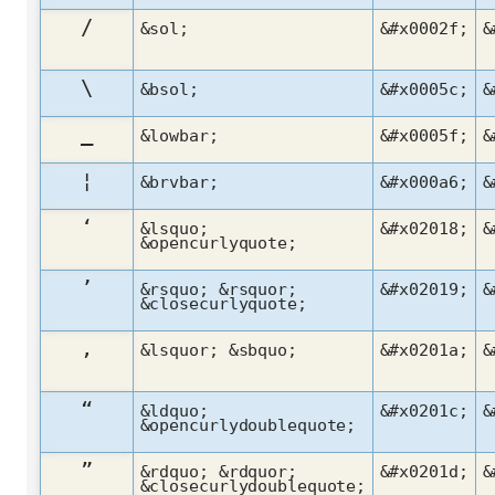
/
&sol;
&#x0002f;
&
\
&bsol;
&#x0005c;
&
_
&lowbar;
&#x0005f;
&
¦
&brvbar;
&#x000a6;
&
‘
&lsquo;
&#x02018;
&
&opencurlyquote;
’
&rsquo; &rsquor;
&#x02019;
&
&closecurlyquote;
‚
&lsquor; &sbquo;
&#x0201a;
&
“
&ldquo;
&#x0201c;
&
&opencurlydoublequote;
”
&rdquo; &rdquor;
&#x0201d;
&
&closecurlydoublequote;