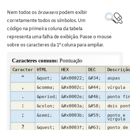
Nem todos os
browsers
podem exibir
corretamente todos os símbolos. Um
código na primeira coluna da tabela
representa uma falha de exibição. Passe o mouse
sobre os caracteres da 1ª coluna para ampliar.
Caracteres comuns:
Pontuação
Caracter
HTML
HEX
DEC
Descriçã
“
&quot;
&#x00022;
&#34;
aspas
,
&comma;
&#x0002c;
&#44;
vírgula
.
&period;
&#x0002e;
&#46;
ponto fi
:
&colon;
&#x0003a;
&#58;
dois pon
;
&semi;
&#x0003b;
&#59;
ponto e
vírgula
?
&quest;
&#x0003f;
&#63;
ponto de