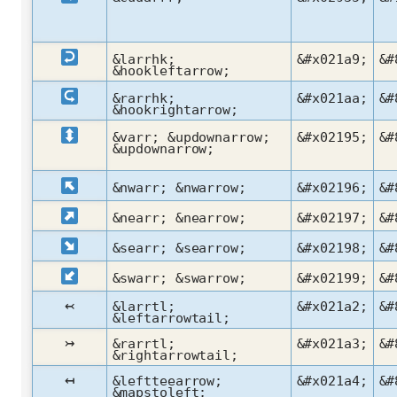
&larrhk;
&#x021a9;
&#
&hookleftarrow;
&rarrhk;
&#x021aa;
&#
&hookrightarrow;
&varr; &updownarrow;
&#x02195;
&#
&updownarrow;
&nwarr; &nwarrow;
&#x02196;
&#
&nearr; &nearrow;
&#x02197;
&#
&searr; &searrow;
&#x02198;
&#
&swarr; &swarrow;
&#x02199;
&#
↢
&larrtl;
&#x021a2;
&#
&leftarrowtail;
↣
&rarrtl;
&#x021a3;
&#
&rightarrowtail;
↤
&leftteearrow;
&#x021a4;
&#
&mapstoleft;