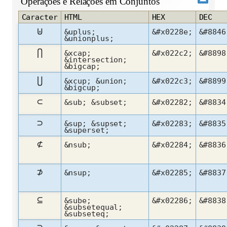
Operações e Relações em Conjuntos
Caracter
HTML
HEX
DEC
⊎
&uplus;
&#x0228e;
&#8846
&unionplus;
⋂
&xcap;
&#x022c2;
&#8898
&intersection;
&bigcap;
⋃
&xcup; &union;
&#x022c3;
&#8899
&bigcup;
⊂
&sub; &subset;
&#x02282;
&#8834
⊃
&sup; &supset;
&#x02283;
&#8835
&superset;
⊄
&nsub;
&#x02284;
&#8836
⊅
&nsup;
&#x02285;
&#8837
⊆
&sube;
&#x02286;
&#8838
&subsetequal;
&subseteq;