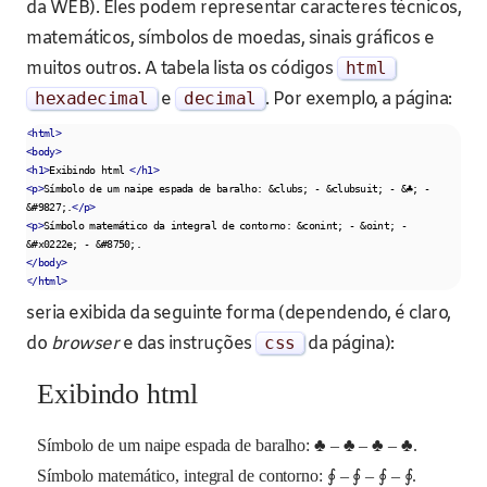
da WEB). Eles podem representar caracteres técnicos,
matemáticos, símbolos de moedas, sinais gráficos e
muitos outros. A tabela lista os códigos
html
hexadecimal
e
decimal
. Por exemplo, a página:
<html>
<body>
<h1>
Exibindo html 
</h1>
<p>
Símbolo de um naipe espada de baralho: &clubs; - &clubsuit; - &♣; - 
&#9827;.
</p>
<p>
Símbolo matemático da integral de contorno: &conint; - &oint; - 
</body>
</html>
seria exibida da seguinte forma (dependendo, é claro,
do
browser
e das instruções
css
da página):
Exibindo html
Símbolo de um naipe espada de baralho: ♣ – ♣ – ♣ – ♣.
Símbolo matemático, integral de contorno: ∮ – ∮ – ∮ – ∮.