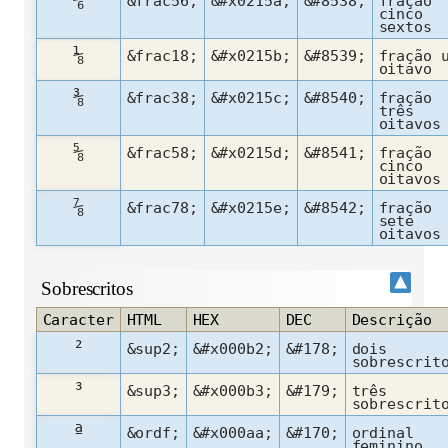
&frac56;
&#x0215a;
&#8538;
fração
cinco
sextos
⅛
&frac18;
&#x0215b;
&#8539;
fração 
oitavo
⅜
&frac38;
&#x0215c;
&#8540;
fração
três
oitavos
⅝
&frac58;
&#x0215d;
&#8541;
fração
cinco
oitavos
⅞
&frac78;
&#x0215e;
&#8542;
fração
sete
oitavos
Sobrescritos
Caracter
HTML
HEX
DEC
Descrição
²
&sup2;
&#x000b2;
&#178;
dois
sobrescrit
³
&sup3;
&#x000b3;
&#179;
três
sobrescrit
ª
&ordf;
&#x000aa;
&#170;
ordinal
feminino