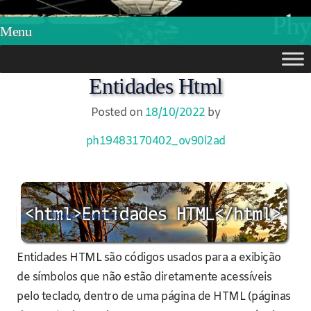
Phylos.net
Pensar e Imaginar
Menu
Skip
Entidades Html
to
Posted on
18/10/2022
by
content
ph19483170402_ov90l2ad
Todos os tópicos →
Entidades HTML são códigos usados para a exibição
de símbolos que não estão diretamente acessíveis
pelo teclado, dentro de uma página de HTML (páginas