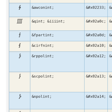
∳
&awconint;
&#x02233;
&
⨌
&qint; &iiiint;
&#x02a0c;
&
⨍
&fpartint;
&#x02a0d;
&
⨐
&cirfnint;
&#x02a10;
&
⨒
&rppolint;
&#x02a12;
&
⨓
&scpolint;
&#x02a13;
&
⨔
&npolint;
&#x02a14;
&