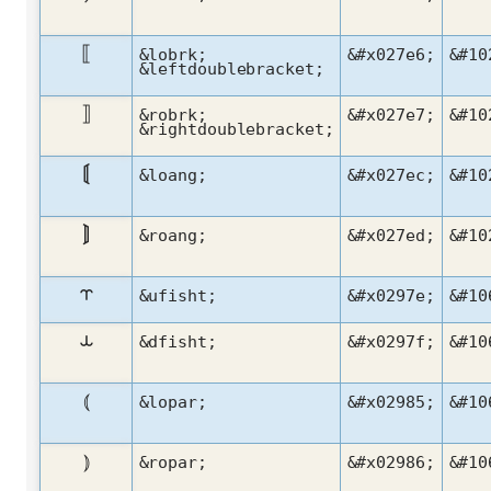
⟦
&lobrk;
&#x027e6;
&#10
&leftdoublebracket;
⟧
&robrk;
&#x027e7;
&#10
&rightdoublebracket;
⟬
&loang;
&#x027ec;
&#10
⟭
&roang;
&#x027ed;
&#10
⥾
&ufisht;
&#x0297e;
&#10
⥿
&dfisht;
&#x0297f;
&#10
⦅
&lopar;
&#x02985;
&#10
⦆
&ropar;
&#x02986;
&#10