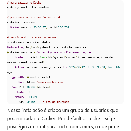
# para iniciar o Docker
sudo systemctl start docker

# para verificar a versão instalada
$ docker 
--
version

Docker
 version 
20.10
.
17
,
 build 
100c701
# verificando o status do serviço
Redirecting
 to 
/
bin
/
systemctl status docker
.
●
 docker
.
service 
-
Docker
Application
Container
Engine
Loaded
:
 loaded 
(
/usr/
lib
/
systemd
/
system
/
docker
.
service
;
 disabled
;
vendor preset
:
 disabled
)
Active
:
 active 
(
running
)
 since 
Fri
2022
-
08
-
12
18
:
52
:
19
-
03
;
1min
10s
TriggeredBy
:
●
 docker
.
socket

Docs
:
 https
:
//docs.docker.com
Main
 PID
:
32787
(
dockerd
)
Tasks
:
13
Memory
:
111.8M
        CPU
:
344ms
# (saída truncada)
Nessa instalação é criado um grupo de usuários que
podem rodar o Docker. Por default o Docker exige
privilégios de root para rodar containers, o que pode