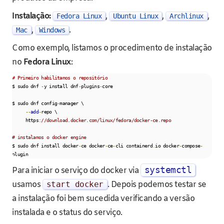
Instalação:
,
,
,
Fedora Linux
Ubuntu Linux
Archlinux
,
.
Mac
Windows
Como exemplo, listamos o procedimento de instalação
no
Fedora Linux
:
# Primeiro habilitamos o repositório    
$ sudo dnf 
-
y install dnf
-
plugins
-
core

$ sudo dnf config
-
manager \

--
add
-
repo \

     https
:
//download.docker.com/linux/fedora/docker-ce.repo
# instalamos o docker engine
$ sudo dnf install docker
-
ce docker
-
ce
-
cli containerd
.
io docker
-
compose
-
plugin
systemctl
Para iniciar o serviço do docker via
usamos
start docker
. Depois podemos testar se
a instalação foi bem sucedida verificando a versão
instalada e o status do serviço.