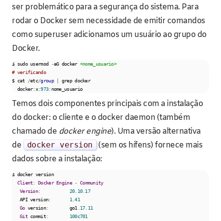
ser problemático para a segurança do sistema. Para
rodar o Docker sem necessidade de emitir comandos
como superuser adicionamos um usuário ao grupo do
Docker.
$ sudo usermod 
-
aG docker 
<nome_usuario>
# verificando
$ cat 
/
etc
/
group
|
 grep docker

  docker
:
x
:
973
:
nome_usuario
Temos dois componentes principais com a instalação
do docker: o cliente e o docker daemon (também
chamado de
docker engine
). Uma versão alternativa
de
docker version
(sem os hífens) fornece mais
dados sobre a instalação:
$ docker version

Client
:
Docker
Engine
-
Community
Version
:
20.10
.
17
   API version
:
1.41
Go
 version
:
        go1
.
17.11
Git
 commit
:
100c701