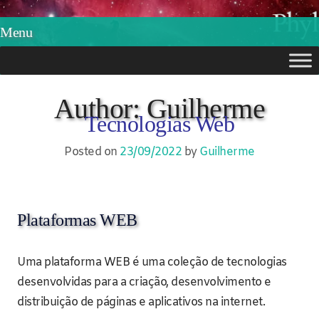
Phylos.net
Pensar e Imaginar
Menu
Skip
to
Author:
Guilherme
Tecnologias Web
content
Posted on
23/09/2022
by
Guilherme
Plataformas WEB
Uma plataforma WEB é uma coleção de tecnologias
desenvolvidas para a criação, desenvolvimento e
distribuição de páginas e aplicativos na internet.