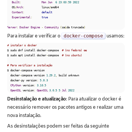
Built
:
Mon
Jun
6
23
:
03
:
59
2022
   OS
/
Arch
:
           linux
/
amd64

Context
:
default
Experimental
:
true
Server
:
Docker
Engine
-
Community
(
sa
í
da truncada
)
Para instalar e verificar o
docker
-
compose
usamos:
# instalar o docker
$ sudo dnf install docker
-
compose  
# (no fedora) 
ou
$ sudo apt install docker
-
compose  
# (no ubuntu)
# Para verificar a instalação
$ docker
-
compose version 

  docker
-
compose version 
1.29
.
2
,
 build unknown

  docker
-
py version
:
5.0
.
3
CPython
 version
:
3.10
.
5
OpenSSL
 version
:
OpenSSL
3.0
.
5
5
Jul
2022
Desinstalação e atualização
: Para atualizar o docker é
necessário remover os pacotes antigos e realizar uma
nova instalação.
As desinstalações podem ser feitas da seguinte