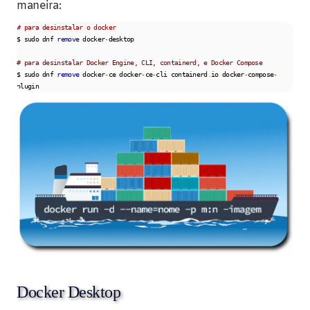
maneira:
# para desinstalar o docker
$ sudo dnf 
remove
 docker
-
desktop

# para desinstalar Docker Engine, CLI, containerd, e Docker Compose
$ sudo dnf 
remove
 docker
-
ce docker
-
ce
-
cli containerd
.
io docker
-
compose
-
plugin
Docker Desktop