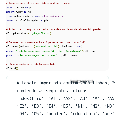
# Importando bibliotecas (libraries) necessárias
import
 pandas 
as
import
 numpy 
as
from
 factor_analyzer 
import
FactorAnalyzer
import
 matplotlib
.
pyplot 
as
 plt

# A leitura do arquivo de dados para dentro de um dataframe (do pandas)
df 
=
 pd
.
read_csv
(
'./dbs/bfi.csv'
)
# Renomear a primeira coluna (que está sem nome) para 'id'
df
.
rename
(
columns 
=
{
'Unnamed: 0'
:
'id'
},
 inplace 
=
True
)
print
(
'A tabela importada contém %d linhas, %d colunas'
%
 df
.
shape
)
print
(
'contendo as seguintes colunas:\n'
,
 df
.
columns
)
# Para visualizar a tabela importada:
df
.
head
()
A tabela importada contém 2800 linhas, 2
contendo as seguintes colunas:
Index([‘id’, ‘A1’, ‘A2’, ‘A3’, ‘A4’, ‘A5
‘E2’, ‘E3’, ‘E4’, ‘E5’, ‘N1’, ‘N2’, ‘N3’
‘O4’, ‘O5’, ‘gender’, ‘education’, ‘age’