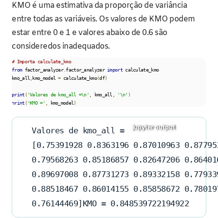
KMO é uma estimativa da proporção de variância
entre todas as variáveis. Os valores de KMO podem
estar entre 0 e 1 e valores abaixo de 0.6 são
consideredos inadequados.
# Importa calculate_kmo
from
 factor_analyzer
.
factor_analyzer 
import
 calculate_kmo

kmo_all
,
kmo_model 
=
 calculate_kmo
(
df
)
print
(
'Valores de kmo_all =\n'
,
 kmo_all
,
'\n'
)
print
(
'KMO ='
,
 kmo_model
)
Valores de kmo_all =
[0.75391928 0.8363196 0.87010963 0.87795
0.79568263 0.85186857 0.82647206 0.86401
0.89697008 0.87731273 0.89332158 0.77933
0.88518467 0.86014155 0.85858672 0.78019
0.76144469]KMO = 0.848539722194922