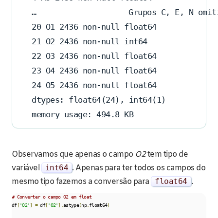
… 
Grupos C, E, N omit
20 O1 2436 non-null float64
21 O2 2436 non-null int64
22 O3 2436 non-null float64
23 O4 2436 non-null float64
24 O5 2436 non-null float64
dtypes: float64(24), int64(1)
memory usage: 494.8 KB
Observamos que apenas o campo
O2
tem tipo de
variável
int64
. Apenas para ter todos os campos do
mesmo tipo fazemos a conversão para
float64
.
# Converter o campo O2 em float
df
[
'O2'
]
=
 df
[
'O2'
].
astype
(
np
.
float64
)