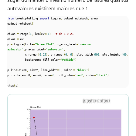
sugerido manter o mesmo número de fatores quantos
autovalores existirem maiores que 1.
from
 bokeh
.
plotting 
import
 figure
,
 output_notebook
,
 show

output_notebook
()
eixoX 
=
 range
(
1
,
 len
(
ev
)+
1
)
# de 1 0 26
eixoY 
=
 ev

p 
=
 figure
(
title
=
"Scree Plot"
,
 x_axis_label
=
'n-ésimo 
autovalor'
,
y_axis_label
=
'autovalor'
,
           x_range
=[
0
,
25
],
 y_range
=(
0
,
6
),
 plot_width
=
600
,
 plot_height
=
400
,
           background_fill_color
=
"#c9b2dd"
)
p
.
line
(
eixoX
,
 eixoY
,
 line_width
=
1
,
 color 
=
'black'
)
p
.
circle
(
eixoX
,
 eixoY
,
 size
=
8
,
 fill_color
=
'red'
,
 color
=
"black"
)
show
(
p
)