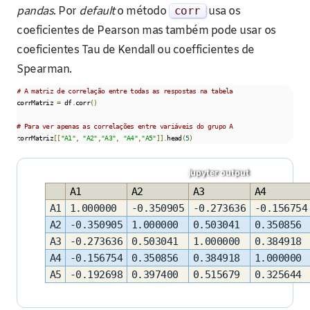
pandas
. Por
default
o método
corr
usa os
coeficientes de Pearson mas também pode usar os
coeficientes Tau de Kendall ou coefficientes de
Spearman.
# A matriz de correlação entre todas as respostas na tabela
corrMatriz 
=
 df
.
corr
()
# Para ver apenas as correlações entre variáveis do grupo A
corrMatriz
[[
"A1"
,
"A2"
,
"A3"
,
"A4"
,
"A5"
]].
head
(
5
)
A1
A2
A3
A4
A1
1.000000
-0.350905
-0.273636
-0.156754
A2
-0.350905
1.000000
0.503041
0.350856
A3
-0.273636
0.503041
1.000000
0.384918
A4
-0.156754
0.350856
0.384918
1.000000
A5
-0.192698
0.397400
0.515679
0.325644