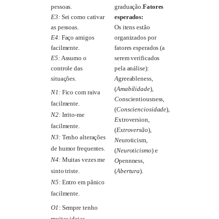
pessoas.
graduação.
Fatores
E3:
Sei como cativar
esperados:
as pessoas.
Os itens estão
E4:
Faço amigos
organizados por
facilmente.
fatores esperados (a
E5:
Assumo o
serem verificados
controle das
pela análise):
situações.
A
greeableness,
(
Amabilidade
),
N1:
Fico com raiva
C
onscientiousness,
facilmente.
(
Conscienciosidade
),
N2:
Irrito-me
E
xtroversion,
facilmente.
(
Extroversão
),
N3:
Tenho alterações
N
euroticism,
de humor frequentes.
(
Neuroticismo
) e
N4:
Muitas vezes me
O
pennness,
(
Abertura
).
sinto triste.
N5:
Entro em pânico
facilmente.
O1:
Sempre tenho