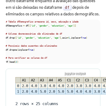
outro dataframe enquanto a avaliação das questões
em si são deixadas no dataframe
df
depois de
eliminados os campos relativos a dados demográficos.
# Tabela dfDemografico armazena id, sexo, educação e idade
dfDemografico 
=
 df
[[
'id'
,
'gender'
,
'education'
,
'age'
]]
# Colunas desnecessárias são eliminadas de df
df
.
drop
([
'id'
,
'gender'
,
'education'
,
'age'
],
axis
=
1
,
inplace
=
True
)
# Possíveis dados ausentes são eliminados
df
.
dropna
(
inplace
=
True
)
# Para verificar as colunas de df
df
.
head
(
2
)
A1
A2
A3
A4
A5
C1
C2
C3
C4
C
0
2.0
4.0
3.0
4.0
4.0
2.0
3.0
3.0
4.0
4
1
2.0
4.0
5.0
2.0
5.0
5.0
4.0
4.0
3.0
4
2 rows × 25 columns