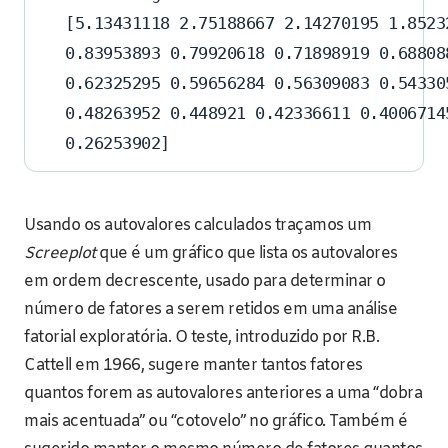
[5.13431118 2.75188667 2.14270195 1.8523
0.83953893 0.79920618 0.71898919 0.68808
0.62325295 0.59656284 0.56309083 0.54330
0.48263952 0.448921 0.42336611 0.4006714
0.26253902]
Usando os autovalores calculados traçamos um
Screeplot
que é um gráfico que lista os autovalores
em ordem decrescente, usado para determinar o
número de fatores a serem retidos em uma análise
fatorial exploratória. O teste, introduzido por R.B.
Cattell em 1966, sugere manter tantos fatores
quantos forem as autovalores anteriores a uma “dobra
mais acentuada” ou “cotovelo” no gráfico. Também é