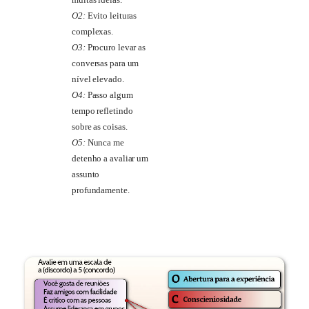
muitas ideias.
O2:
Evito leituras
complexas.
O3:
Procuro levar as
conversas para um
nível elevado.
O4:
Passo algum
tempo refletindo
sobre as coisas.
O5:
Nunca me
detenho a avaliar um
assunto
profundamente.