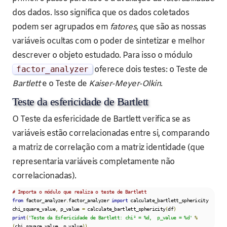
dos dados. Isso significa que os dados coletados
podem ser agrupados em
fatores
, que são as nossas
variáveis ocultas com o poder de sintetizar e melhor
descrever o objeto estudado. Para isso o módulo
factor_analyzer
oferece dois testes: o Teste de
Bartlett
e o Teste de
Kaiser-Meyer-Olkin
.
Teste da esfericidade de Bartlett
O Teste da esfericidade de Bartlett verifica se as
variáveis estão correlacionadas entre si, comparando
a matriz de correlação com a matriz identidade (que
representaria variáveis completamente não
correlacionadas).
# Importa o módulo que realiza o teste de Bartlett
from
 factor_analyzer
.
factor_analyzer 
import
 calculate_bartlett_sphericity

chi_square_value
,
 p_value 
=
 calculate_bartlett_sphericity
(
df
)
print
(
'Teste da Esfericidade de Bartlett: chi² = %d,  p_value = %d'
%
(
chi_square_value
,
 p_value
))