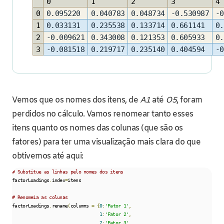
0
1
2
3
4
0
0.095220
0.040783
0.048734
-0.530987
-0
1
0.033131
0.235538
0.133714
0.661141
0.
2
-0.009621
0.343008
0.121353
0.605933
0.
3
-0.081518
0.219717
0.235140
0.404594
-0
Vemos que os nomes dos itens, de
A1
até
O5
, foram
perdidos no cálculo. Vamos renomear tanto esses
itens quanto os nomes das colunas (que são os
fatores) para ter uma visualização mais clara do que
obtivemos até aqui:
# Substitue as linhas pelo nomes dos itens
factorLoadings
.
index
=
itens

# Renomeia as colunas
factorLoadings
.
rename
(
columns 
=
{
0
:
'Fator 1'
,
1
:
'Fator 2'
,
2
:
'Fator 3'
,