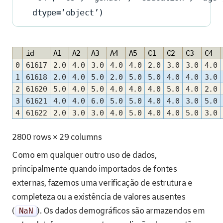
dtype=’object’)
id
A1
A2
A3
A4
A5
C1
C2
C3
C4
0
61617
2.0
4.0
3.0
4.0
4.0
2.0
3.0
3.0
4.0
1
61618
2.0
4.0
5.0
2.0
5.0
5.0
4.0
4.0
3.0
2
61620
5.0
4.0
5.0
4.0
4.0
4.0
5.0
4.0
2.0
3
61621
4.0
4.0
6.0
5.0
5.0
4.0
4.0
3.0
5.0
4
61622
2.0
3.0
3.0
4.0
5.0
4.0
4.0
5.0
3.0
2800 rows × 29 columns
Como em qualquer outro uso de dados,
principalmente quando importados de fontes
externas, fazemos uma verificação de estrutura e
completeza ou a existência de valores ausentes
(
NaN
). Os dados demográficos são armazendos em