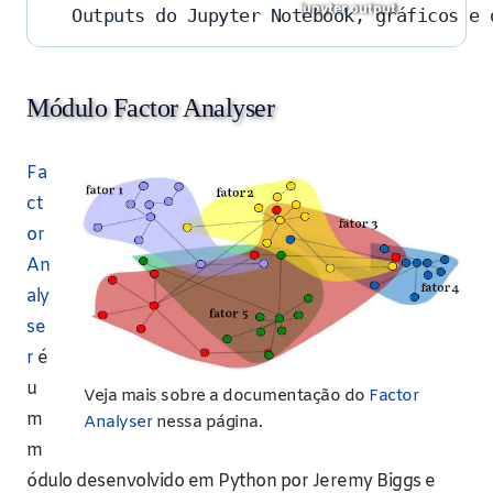
Outputs do Jupyter Notebook, gráficos e 
Módulo Factor Analyser
Fa
ct
or
An
aly
se
r
é
u
Veja mais sobre a documentação do
Factor
m
Analyser
nessa página.
m
ódulo desenvolvido em Python por Jeremy Biggs e