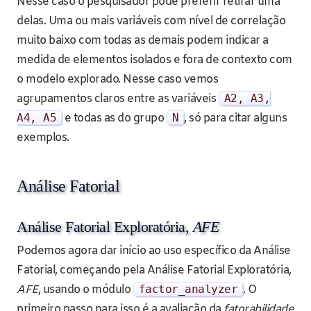
Nesse caso o pesquisador pode preferir retirar uma
delas. Uma ou mais variáveis com nível de correlação
muito baixo com todas as demais podem indicar a
medida de elementos isolados e fora de contexto com
o modelo explorado. Nesse caso vemos
agrupamentos claros entre as variáveis
A2
,
A3
,
A4
,
A5
e todas as do grupo
N
, só para citar alguns
exemplos.
Análise Fatorial
Análise Fatorial Exploratória,
AFE
Podemos agora dar início ao uso específico da Análise
Fatorial, começando pela Análise Fatorial Exploratória,
AFE
, usando o módulo
factor_analyzer
. O
primeiro passo para isso é a avaliação da
fatorabilidade