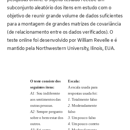
subconjunto aleatório dos itens em estudo com o
objetivo de reunir grande volume de dados suficientes
para a montagem de grandes matrizes de covariância
(de relacionamento entre os dados verificados). O
teste online foi desenvolvido por William Revelle e é
mantido pela Northwestern University, Ilinois, EUA.
O teste consiste dos
Escala:
seguintes ítens:
A escala usada para
A1:
Sou indiferente
respostas usada foi:
aos sentimentos das
1.
Totalmente falso
outras pessoas.
2.
Moderadamente
A2:
Sempre pergunto
falso
sobre o bem-estar dos
3.
Um pouco falso
outros.
4.
Um pouco correto
A3:
Sei como
5.
Moderadamente