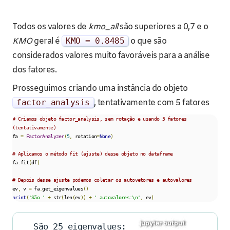
Todos os valores de
kmo_all
são superiores a 0,7 e o
KMO
geral é
KMO
=
0.8485
o que são
considerados valores muito favoráveis para a análise
dos fatores.
Prosseguimos criando uma instância do objeto
factor_analysis
, tentativamente com 5 fatores
# Criamos objeto factor_analysis, sem rotação e usando 5 fatores 
(tentativamente)
fa 
=
FactorAnalyzer
(
5
,
 rotation
=
None
)
# Aplicamos o método fit (ajuste) desse objeto no dataframe
fa
.
fit
(
df
)
# Depois desse ajuste podemos coletar os autovetores e autovalores
ev
,
 v 
=
 fa
.
get_eigenvalues
()
print
(
'São '
+
 str
(
len
(
ev
))
+
' autovalores:\n'
,
 ev
)
São 25 eigenvalues: