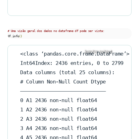
# Uma visão geral dos dados no dataframe df pode ser vista:
df
.
info
()
<class ‘pandas.core.frame.DataFrame’>
Int64Index: 2436 entries, 0 to 2799
Data columns (total 25 columns):
# Column Non-Null Count Dtype
—————————————————————————————
0 A1 2436 non-null float64
1 A2 2436 non-null float64
2 A3 2436 non-null float64
3 A4 2436 non-null float64
4 A5 2436 non-null float64