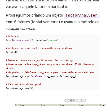
variável e o fator. Ela mostra a variância explicada pela
variável naquele fator em particular.
Prosseguimos criando um objeto
FactorAnalyzer
com 6 fatores (tentativamente) e usando o método de
rotação
varimax
.
# 6 fatores
fa 
=
FactorAnalyzer
(
6
,
 rotation
=
"varimax"
)
# o objeto tem o método fit para análise do dataframe
fa
.
fit
(
df
)
# Desse extraimos as cargas fatoriais (factor loadings)
# Observe que fa.loadings_ é um numpy.array com shape (25,6). Usamos o 
método
# do pandas pd.DataFrame.from_records para convertê-lo em um dataframe
factorLoadings 
=
 pd
.
DataFrame
.
from_records
(
fa
.
loadings_
)
# Para ver a dataframe gerado:
factorLoadings
.
head
(
4
)