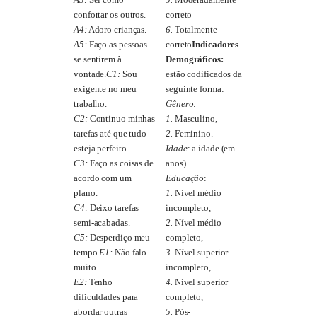
confortar os outros.
correto
A4:
Adoro crianças.
6.
Totalmente
A5:
Faço as pessoas
correto
Indicadores
se sentirem à
Demográficos:
vontade.
C1:
Sou
estão codificados da
exigente no meu
seguinte forma:
trabalho.
Gênero
:
C2:
Continuo minhas
1.
Masculino,
tarefas até que tudo
2.
Feminino.
esteja perfeito.
Idade
: a idade (em
C3:
Faço as coisas de
anos).
acordo com um
Educação
:
plano.
1.
Nível médio
C4:
Deixo tarefas
incompleto,
semi-acabadas.
2.
Nível médio
C5:
Desperdiço meu
completo,
tempo.
E1:
Não falo
3.
Nível superior
muito.
incompleto,
E2:
Tenho
4.
Nível superior
dificuldades para
completo,
abordar outras
5.
Pós-