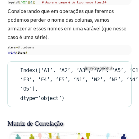
type
(
df
[
'O2'
][
0
])
# Agora o campo é do tipo numpy.float64
Considerando que em operações que faremos
podemos perder o nome das colunas, vamos
armazenar esses nomes em uma varável (que nesse
caso é uma série).
itens
=
df
.
print
(
itens
)
Index([‘A1’, ‘A2’, ‘A3’, ‘A4’, ‘A5’, ‘C1
‘E3’, ‘E4’, ‘E5’, ‘N1’, ‘N2’, ‘N3’, ‘N4’
‘O5′],
dtype=’object’)
Matriz de Correlação