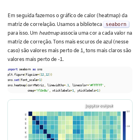
Em seguida fazemos o gráfico de calor (heatmap) da
matriz de correlação. Usamos a biblioteca
seaborn
para isso. Um
heatmap
associa uma cor a cada valor na
matriz de correção. Tons mais escuros de azul (nesse
caso) são valores mais perto de 1, tons mais claros são
valores mais perto de -1.
import
 seaborn 
as
 sns

plt
.
figure
(
figsize
=(
12
,
12
))
sns
.
set
(
font_scale
=
1
)
sns
.
heatmap
(
corrMatriz
,
 linewidths
=.
1
,
 linecolor
=
'#ffffff'
,
            cmap
=
'YlGnBu'
,
 xticklabels
=
1
,
 yticklabels
=
1
)