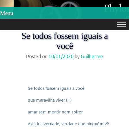
Phylos.net
Pensar e Imaginar
Menu
Skip
Se todos fossem iguais a
to
você
content
Posted on
10/01/2020
by
Guilherme
Se todos fossem iguais a você
que maravilha viver (…)
amar sem mentir nem sofrer
existiria verdade, verdade que ninguém vê