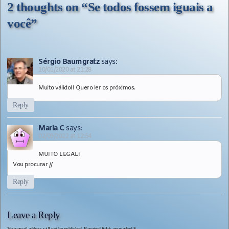
2 thoughts on “
Se todos fossem iguais a
você
”
Sérgio Baumgratz
says:
10/01/2020 at 21:28
Muito válido!! Quero ler os próximos.
Reply
Maria C
says:
02/09/2022 at 12:54
MUITO LEGAL!
Vou procurar //
Reply
Leave a Reply
Your email address will not be published.
Required fields are marked
*