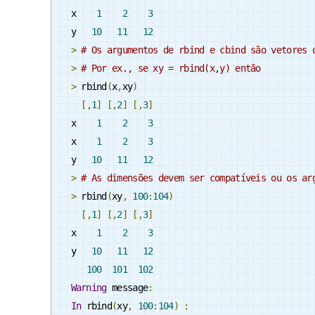
x    
1
2
3
y   
10
11
12
>
# Os argumentos de rbind e cbind são vetores 
>
# Por ex., se xy = rbind(x,y) então
>
 rbind
(
x
,
xy
)
[,
1
]
[,
2
]
[,
3
]
x    
1
2
3
x    
1
2
3
y   
10
11
12
>
# As dimensões devem ser compatíveis ou os ar
>
 rbind
(
xy
,
100
:
104
)
[,
1
]
[,
2
]
[,
3
]
x    
1
2
3
y   
10
11
12
100
101
102
Warning
 message
:
In
 rbind
(
xy
,
100
:
104
)
: