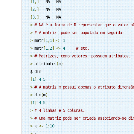
[
1
,]
[
2
,]
[
3
,]
>
# NA é a forma de R representar que o valor n
>
# A matrix  pode ser populada em seguida:
>
 matr
[
1
,
1
]
<-
1
>
 matr
[
1
,
2
]
<-
4
# etc.
>
# Matrizes, como vetores, possuem atributos.
>
 attributes
(
m
)
[
1
]
4
5
>
# A matriz m possui apenas o atributo dimensã
>
 dim
(
m
)
[
1
]
4
5
>
# 4 linhas e 5 colunas.
>
# Uma matriz pode ser criada associando-se di
>
 k 
<-
1
:
10
>