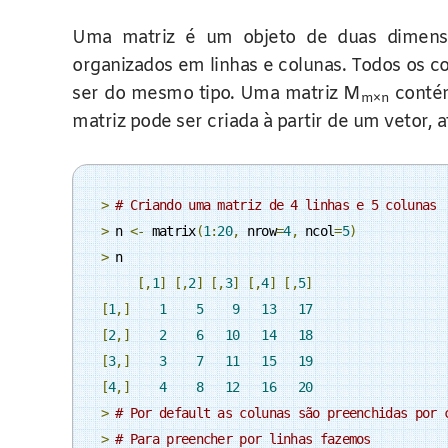
Uma matriz é um objeto de duas dimens
organizados em linhas e colunas. Todos os
ser do mesmo tipo. Uma matriz M
contém
m×n
matriz pode ser criada à partir de um vetor, 
>
# Criando uma matriz de 4 linhas e 5 colunas
>
 n 
<-
 matrix
(
1
:
20
,
 nrow
=
4
,
 ncol
=
5
)
>
 n

[,
1
]
[,
2
]
[,
3
]
[,
4
]
[,
5
]
[
1
,]
1
5
9
13
17
[
2
,]
2
6
10
14
18
[
3
,]
3
7
11
15
19
[
4
,]
4
8
12
16
20
>
# Por default as colunas são preenchidas por 
>
# Para preencher por linhas fazemos