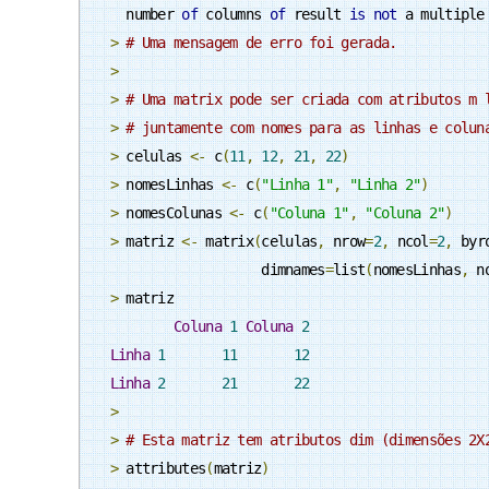
  number 
of
 columns 
of
 result 
is
not
 a multiple
>
# Uma mensagem de erro foi gerada.
>
>
# Uma matrix pode ser criada com atributos m 
>
# juntamente com nomes para as linhas e colun
>
 celulas 
<-
 c
(
11
,
12
,
21
,
22
)
>
 nomesLinhas 
<-
 c
(
"Linha 1"
,
"Linha 2"
)
>
 nomesColunas 
<-
 c
(
"Coluna 1"
,
"Coluna 2"
)
>
 matriz 
<-
 matrix
(
celulas
,
 nrow
=
2
,
 ncol
=
2
,
 byr
                   dimnames
=
list
(
nomesLinhas
,
 n
>
 matriz

Coluna
1
Coluna
2
Linha
1
11
12
Linha
2
21
22
>
>
# Esta matriz tem atributos dim (dimensões 2X
>
 attributes
(
matriz
)