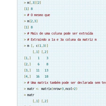
>
 m
[,
3
][
2
]
[
1
]
8
>
# O mesmo que 
>
 m
[
2
,
3
]
[
1
]
8
>
# Mais de uma coluna pode ser extraída
>
# Extraindo a 1a e 3a coluna da matriz m
>
 m 
[,
 c
(
1
,
3
)]
[,
1
]
[,
2
]
[
1
,]
1
3
[
2
,]
6
8
[
3
,]
11
13
[
4
,]
16
18
>
# Uma matrix também pode ser declarada sem te
>
 matr 
<-
 matrix
(
nrow
=
3
,
ncol
=
2
)
>
 matr

[,
1
]
[,
2
]