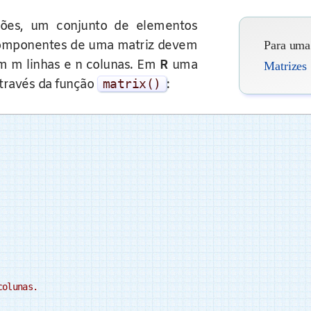
ões, um conjunto de elementos
 componentes de uma matriz devem
Para uma 
 m linhas e n colunas. Em
R
uma
Matrizes
através da função
matrix
()
:
colunas.