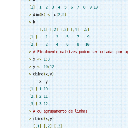
[
1
]
1
2
3
4
5
6
7
8
9
10
>
 dim
(
k
)
<-
 c
(
2
,
5
)
>
 k

[,
1
]
[,
2
]
[,
3
]
[,
4
]
[,
5
]
[
1
,]
1
3
5
7
9
[
2
,]
2
4
6
8
10
>
# Finalmente matrizes podem ser criadas por a
>
 x 
<-
1
:
3
>
 y 
<-
10
:
12
>
 cbind
(
x
,
y
)
[
1
,]
1
10
[
2
,]
2
11
[
3
,]
3
12
>
# ou agrupamento de linhas
>
 rbind
(
x
,
y
)
[,
1
]
[,
2
]
[,
3
]