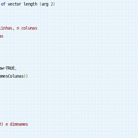
 
of
 vector length 
(
arg 
2
)
linhas, n colunas
as
ow
=
TRUE
,
omesColunas
))
2) e dimnames