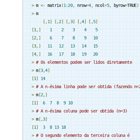
>
 m 
<-
 matrix
(
1
:
20
,
 nrow
=
4
,
 ncol
=
5
,
 byrow
=
TRUE
)
>
 m

[,
1
]
[,
2
]
[,
3
]
[,
4
]
[,
5
]
[
1
,]
1
2
3
4
5
[
2
,]
6
7
8
9
10
[
3
,]
11
12
13
14
15
[
4
,]
16
17
18
19
20
>
# Os elementos podem ser lidos diretamente
>
 m
[
3
,
4
]
[
1
]
14
>
# A n-ésima linha pode ser obtida (fazendo n=
>
 m
[
2
,]
[
1
]
6
7
8
9
10
>
# A n-ésima coluna pode ser obtida (n=3)
>
 m
[,
3
]
[
1
]
3
8
13
18
>
# O segundo elemento da terceira coluna é