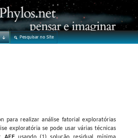
Pesquisar no Site
ara realizar análise fatorial exploratórias
lise exploratória se pode usar várias técnicas
ar
AFE
usando (1) solução residual mínima