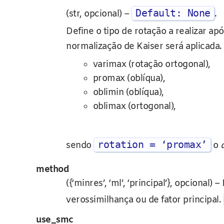
Default: None
(str, opcional) –
.
Define o tipo de rotação a realizar a
normalização de Kaiser será aplicada.
varimax (rotação ortogonal),
promax (oblíqua),
oblimin (oblíqua),
oblimax (ortogonal),
rotation = ‘promax’
sendo
o
method
({‘minres’, ‘ml’, ‘principal’}, opcion
verossimilhança ou de fator principal.
use_smc