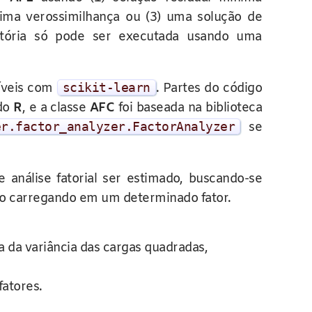
ima verossimilhança ou (3) uma solução de
rmatória só pode ser executada usando uma
tíveis com
scikit
-
learn
. Partes do código
do
R
, e a classe
AFC
foi baseada na biblioteca
er
.
factor_analyzer
.
FactorAnalyzer
se
análise fatorial ser estimado, buscando-se
stão carregando em um determinado fator.
ma da variância das cargas quadradas,
fatores.