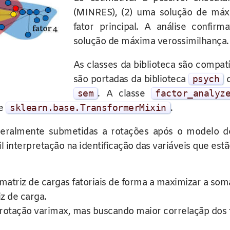
(MINRES), (2) uma solução de máx
fator principal. A análise confi
solução de máxima verossimilhança.
As classes da biblioteca são compa
são portadas da biblioteca
psych
sem
. A classe
factor_analyz
e
sklearn
.
base
.
TransformerMixin
.
geralmente submetidas a rotações após o modelo de 
il interpretação na identificação das variáveis que e
a matriz de cargas fatoriais de forma a maximizar a so
z de carga.
 rotação varimax, mas buscando maior correlaçãp dos 