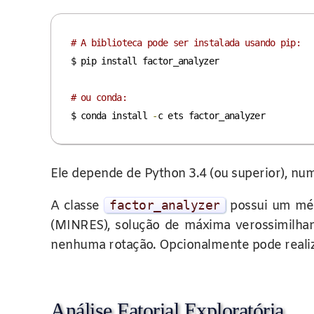
# A biblioteca pode ser instalada usando pip:
$ pip install factor_analyzer

# ou conda:
$ conda install 
-
c ets factor_analyzer
Ele depende de Python 3.4 (ou superior), nump
A classe
factor_analyzer
possui um méto
(MINRES), solução de máxima verossimilhança
nenhuma rotação. Opcionalmente pode realiz
Análise Fatorial Exploratória