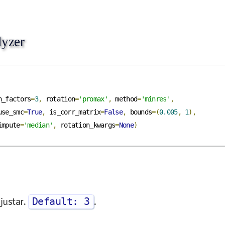
lyzer
n_factors
=
3
,
 rotation
=
'promax'
,
 method
=
'minres'
,
                                           use_smc
=
True
,
 is_corr_matrix
=
False
,
 bounds
=(
0.005
,
1
),
                                          impute
=
'median'
,
 rotation_kwargs
=
None
)
Default: 3
justar.
.