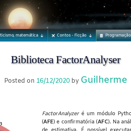
eticismo, matemática
Contos - Ficção
Programação
Biblioteca FactorAnalyser
Guilherme
Posted on
16/12/2020
by
FactorAnalyzer
é um módulo Python p
(
AFE
) e confirmatória (
AFC
). Na aná
de estimativa. É possível execut