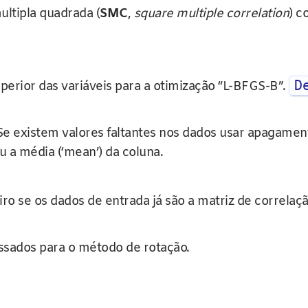
ultipla quadrada (
SMC
,
square multiple correlation
) c
D
superior das variáveis para a otimização “L-BFGS-B”.
– Se existem valores faltantes nos dados usar apagamento 
u a média (‘mean’) da coluna.
iro se os dados de entrada já são a matriz de correlaç
assados para o método de rotação.