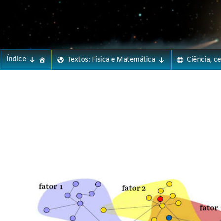
Phylos.net
Pensar e Imaginar
Skip
Índice
Textos: Física e Matemática
Ciência, c
to
content