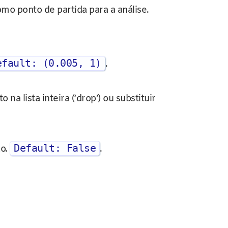
omo ponto de partida para a análise.
efault: (0.005, 1)
.
na lista inteira (‘drop’) ou substituir
Default: False
ão.
.