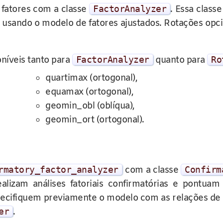
e fatores com a classe
FactorAnalyzer
. Essa class
s usando o modelo de fatores ajustados. Rotações opc
níveis tanto para
FactorAnalyzer
quanto para
Ro
quartimax (ortogonal),
equamax (ortogonal),
geomin_obl (oblíqua),
geomin_ort (ortogonal).
rmatory_factor_analyzer
com a classe
Confirm
alizam análises fatoriais confirmatórias e pontua
cifiquem previamente o modelo com as relações de ca
er
.