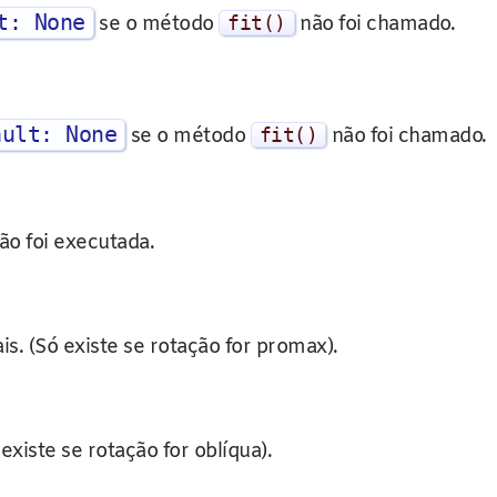
t: None
se o método
fit
()
não foi chamado.
ault: None
se o método
fit
()
não foi chamado.
ão foi executada.
is. (Só existe se rotação for promax).
existe se rotação for oblíqua).