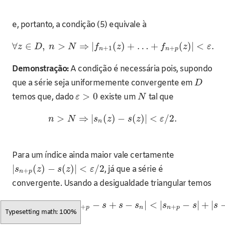
e, portanto, a condição (5) equivale à
∀
∈
,
>
⇒
|
(
)
+
…
+
(
)
|
<
.
z
D
n
N
f
z
f
z
ε
+
1
+
n
n
p
Demonstração:
A condição é necessária pois, supondo
que a série seja uniformemente convergente em
D
>
0
temos que, dado
existe um
tal que
ε
N
>
⇒
|
(
)
−
(
)
|
<
/
2.
n
N
s
z
s
z
ε
n
Para um índice ainda maior vale certamente
|
(
)
−
(
)
|
<
/
2
, já que a série é
s
z
s
z
ε
+
n
p
convergente. Usando a desigualdade triangular temos
|
−
|
=
|
−
+
−
|
<
|
−
|
+
|
s
s
s
s
s
s
s
s
s
+
+
+
n
p
n
n
p
n
n
p