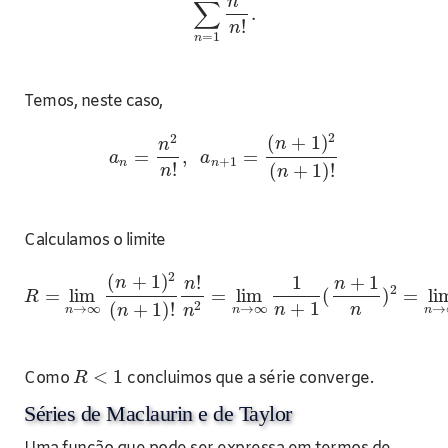
n
∑
.
!
n
=
1
n
Temos, neste caso,
2
2
(
+
1
)
n
n
=
,
=
a
a
+
1
n
n
!
(
+
1
)
!
n
n
Calculamos o limite
2
(
+
1
)
!
1
+
1
n
n
n
2
=
lim
=
lim
(
)
=
li
R
+
1
2
(
+
1
)
!
n
n
→
∞
→
∞
→
n
n
n
n
n
<
1
Como
concluimos que a série converge.
R
Séries de Maclaurin e de Taylor