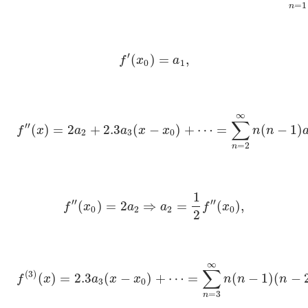
=
1
n
′
(
)
=
,
f
x
a
0
1
∞
∑
′
′
(
)
=
2
+
2.3
(
−
)
+
⋯
=
(
−
1
)
f
x
a
a
x
x
n
n
2
3
0
=
2
n
1
′
′
′
′
(
)
=
2
⇒
=
(
)
,
f
x
a
a
f
x
0
2
2
0
2
∞
∑
(
3
)
(
)
=
2.3
(
−
)
+
⋯
=
(
−
1
)
(
−
f
x
a
x
x
n
n
n
3
0
=
3
n