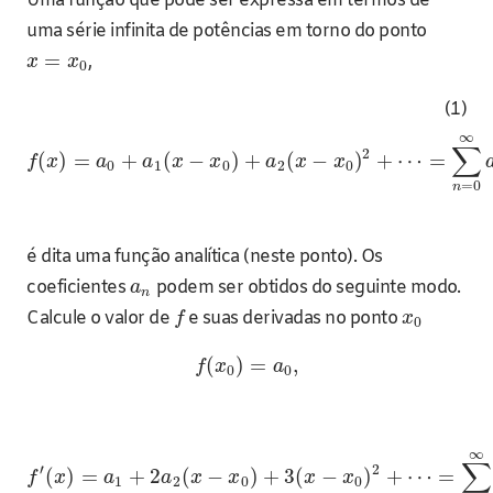
Uma função que pode ser expressa em termos de
uma série infinita de potências em torno do ponto
=
,
x
x
0
(1)
∞
∑
2
(
)
=
+
(
−
)
+
(
−
)
+
⋯
=
f
x
a
a
x
x
a
x
x
0
1
0
2
0
=
0
n
é dita uma função analítica (neste ponto). Os
coeficientes
podem ser obtidos do seguinte modo.
a
n
Calcule o valor de
e suas derivadas no ponto
f
x
0
(
)
=
,
f
x
a
0
0
∞
∑
′
2
(
)
=
+
2
(
−
)
+
3
(
−
)
+
⋯
=
f
x
a
a
x
x
x
x
1
2
0
0