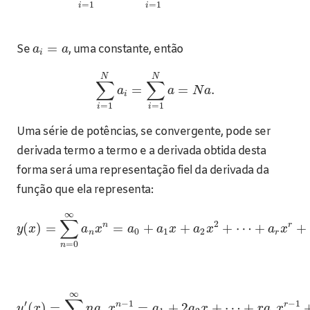
=
1
=
1
i
i
=
Se
, uma constante, então
a
a
i
N
N
∑
∑
=
=
.
a
a
N
a
i
=
1
=
1
i
i
Uma série de potências, se convergente, pode ser
derivada termo a termo e a derivada obtida desta
forma será uma representação fiel da derivada da
função que ela representa:
∞
∑
2
n
r
(
)
=
=
+
+
+
⋯
+
+
y
x
a
x
a
a
x
a
x
a
x
0
1
2
n
r
=
0
n
∞
∑
′
−
1
−
1
n
r
(
)
=
=
+
2
+
⋯
+
y
x
n
a
x
a
a
x
r
a
x