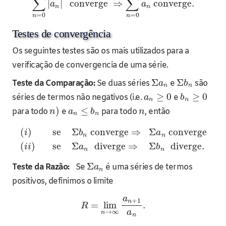
∑
∑
|
|
converge
⇒
converge.
a
a
n
n
=
0
=
0
n
n
Testes de convergência
Os seguintes testes são os mais utilizados para a
verificação de convergencia de uma série.
Σ
Σ
Teste da Comparação:
Se duas séries
e
são
a
b
n
n
≥
0
≥
0
séries de termos não negativos (i.e.
e
a
b
n
n
)
≤
para todo
e
para todo
, então
n
a
b
n
n
n
(
)
se
Σ
converge
⇒
Σ
converge
i
b
a
n
n
(
)
se
Σ
diverge
⇒
Σ
diverge.
i
i
a
b
n
n
Σ
Teste da Razão:
Se
é uma séries de termos
a
n
positivos, definimos o limite
a
+
1
n
=
lim
.
R
a
→
∞
n
n