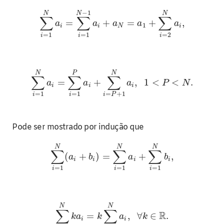
−
1
N
N
N
∑
∑
∑
=
+
=
+
,
a
a
a
a
a
1
i
i
N
i
=
1
=
1
=
2
i
i
i
N
P
N
∑
∑
∑
=
+
,
1
<
<
.
a
a
a
P
N
i
i
i
=
1
=
1
=
+
1
i
i
i
P
Pode ser mostrado por indução que
N
N
N
∑
∑
∑
(
+
)
=
+
,
a
b
a
b
i
i
i
i
=
1
=
1
=
1
i
i
i
N
N
∑
∑
R
=
,
∀
∈
.
k
a
k
a
k
i
i