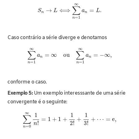
∞
∑
→
⟺
=
.
S
L
a
L
n
n
=
1
n
Caso contrário a série diverge e denotamos
∞
∞
∑
∑
=
∞
ou
=
−
∞
,
a
a
n
n
=
1
=
1
n
n
conforme o caso.
Exemplo 5:
Um exemplo interesssante de uma série
convergente é o seguinte:
∞
1
1
1
∑
=
1
+
1
+
+
+
⋯
=
e
,
!
2
!
3
!
n
=
0
n