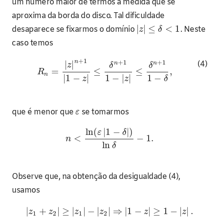
um número maior de termos a medida que se
aproxima da borda do disco. Tal dificuldade
|
|
≤
<
1
desaparece se fixarmos o domínio
. Neste
z
δ
caso temos
+
1
n
+
1
+
1
(4)
|
|
n
n
z
δ
δ
=
≤
≤
,
R
n
1
−
|
1
−
|
1
−
|
|
δ
z
z
que é menor que
se tomarmos
ε
ln
(
|
1
−
|
)
ε
δ
<
−
1.
n
ln
δ
Observe que, na obtenção da desigualdade (4),
usamos
|
+
|
≥
|
|
−
|
|
⇒
|
1
−
|
≥
1
−
|
|
.
z
z
z
z
z
z
1
2
1
2