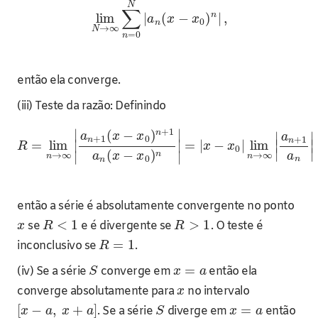
N
∑
n
lim
|
(
−
)
|
,
a
x
x
0
n
→
∞
N
=
0
n
então ela converge.
(iii) Teste da razão: Definindo
+
1
∣
∣
n
(
−
)
∣
∣
a
x
x
a
+
1
0
+
1
n
n
=
lim
∣
∣
=
|
−
|
lim
∣
∣
R
x
x
0
∣
∣
(
−
)
n
∣
∣
a
→
∞
→
∞
a
x
x
n
n
0
n
n
então a série é absolutamente convergente no ponto
<
1
>
1
se
e é divergente se
. O teste é
x
R
R
=
1
inconclusivo se
.
R
=
(iv) Se a série
converge em
então ela
S
x
a
converge absolutamente para
no intervalo
x
[
−
,
+
]
=
. Se a série
diverge em
então
x
a
x
a
S
x
a