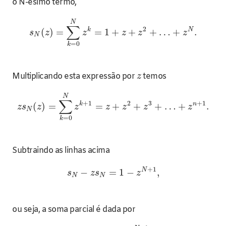
o N-ésimo termo,
N
∑
2
k
N
(
)
=
=
1
+
+
+
…
+
.
s
z
z
z
z
z
N
=
0
k
Multiplicando esta expressão por
temos
z
N
∑
+
1
2
3
+
1
k
n
(
)
=
=
+
+
+
…
+
.
z
s
z
z
z
z
z
z
N
=
0
k
Subtraindo as linhas acima
+
1
N
−
=
1
−
,
s
z
s
z
N
N
ou seja, a soma parcial é dada por