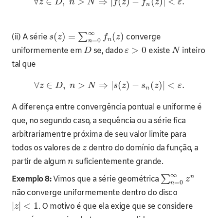
∀
∈
,
>
⇒
|
(
)
−
(
)
|
<
.
z
D
n
N
f
z
f
z
ε
n
∞
(
)
=
(
)
∑
(ii) A série
converge
s
z
f
z
n
=
0
n
>
0
uniformemente em
se, dado
existe
inteiro
D
ε
N
tal que
∀
∈
,
>
⇒
|
(
)
−
(
)
|
<
.
z
D
n
N
s
z
s
z
ε
n
A diferença entre convergência pontual e uniforme é
que, no segundo caso, a sequência ou a série fica
arbitrariamentre próxima de seu valor limite para
todos os valores de
dentro do domínio da função, a
z
partir de algum
suficientemente grande.
n
∞
n
∑
Exemplo 8:
Vimos que a série geométrica
z
=
0
n
não converge uniformemente dentro do disco
|
|
<
1
. O motivo é que ela exige que se considere
z