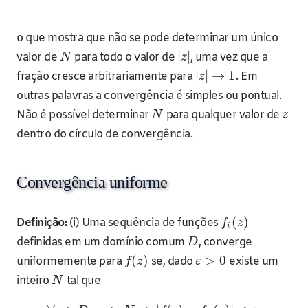
o que mostra que não se pode determinar um único
|
|
valor de
para todo o valor de
, uma vez que a
N
z
|
|
→
1
fração cresce arbitrariamente para
. Em
z
outras palavras a convergência é simples ou pontual.
Não é possível determinar
para qualquer valor de
N
z
dentro do círculo de convergência.
Convergência uniforme
(
)
Definição:
(i) Uma sequência de funções
f
z
i
definidas em um domínio comum
, converge
D
(
)
>
0
uniformemente para
se, dado
existe um
f
z
ε
inteiro
tal que
N