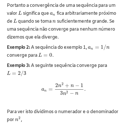
Portanto a convergência de uma sequência para um
valor
significa que
fica arbitrariamente próximo
L
a
n
de
quando se toma
suficientemente grande. Se
L
n
uma sequência não converge para nenhum número
dizemos que ela diverge.
=
1
/
Exemplo 2:
A sequência do exemplo 1,
a
n
n
=
0
converge para
.
L
Exemplo 3:
A seguinte sequência converge para
=
2
/
3
L
2
2
+
−
1
n
n
=
.
a
n
2
3
−
n
n
Para ver isto dividimos o numerador e o denominador
2
por
,
n