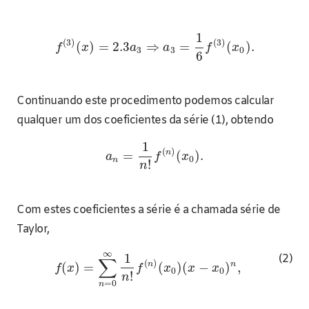
1
(
3
)
(
3
)
(
)
=
2.3
⇒
=
(
)
.
f
x
a
a
f
x
3
3
0
6
Continuando este procedimento podemos calcular
qualquer um dos coeficientes da série (1), obtendo
1
(
)
n
=
(
)
.
a
f
x
0
n
!
n
Com estes coeficientes a série é a chamada série de
Taylor,
∞
1
(2)
∑
(
)
n
n
(
)
=
(
)
(
−
)
,
f
x
f
x
x
x
0
0
!
n
=
0
n