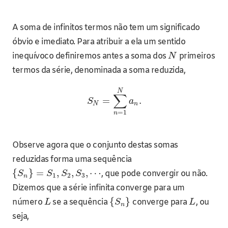
A soma de infinitos termos não tem um significado
óbvio e imediato. Para atribuir a ela um sentido
inequívoco definiremos antes a soma dos
primeiros
N
termos da série, denominada a soma reduzida,
N
∑
=
.
S
a
N
n
=
1
n
Observe agora que o conjunto destas somas
reduzidas forma uma sequência
{
}
=
,
,
,
⋯
, que pode convergir ou não.
S
S
S
S
1
2
3
n
Dizemos que a série infinita converge para um
{
}
número
se a sequência
converge para
, ou
L
S
L
n
seja,