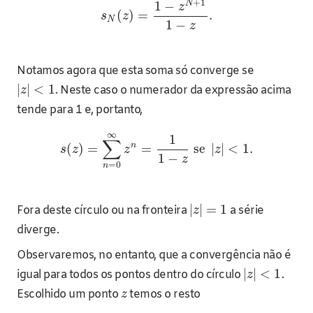
+
1
N
1
−
z
(
)
=
.
s
z
N
1
−
z
Notamos agora que esta soma só converge se
|
|
<
1
. Neste caso o numerador da expressão acima
z
tende para 1 e, portanto,
∞
1
∑
n
(
)
=
=
se
|
|
<
1.
s
z
z
z
1
−
z
=
0
n
|
|
=
1
Fora deste círculo ou na fronteira
a série
z
diverge.
Observaremos, no entanto, que a convergência não é
|
|
<
1
igual para todos os pontos dentro do círculo
.
z
Escolhido um ponto
temos o resto
z