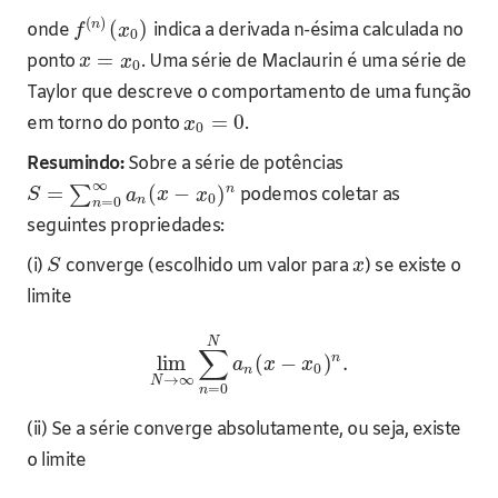
(
)
n
(
)
onde
indica a derivada n-ésima calculada no
f
x
0
=
ponto
. Uma série de Maclaurin é uma série de
x
x
0
Taylor que descreve o comportamento de uma função
=
0
em torno do ponto
.
x
0
Resumindo:
Sobre a série de potências
∞
n
=
(
−
)
∑
podemos coletar as
S
a
x
x
0
n
=
0
n
seguintes propriedades:
(i)
converge (escolhido um valor para
) se existe o
S
x
limite
N
∑
n
lim
(
−
)
.
a
x
x
0
n
→
∞
N
=
0
n
(ii) Se a série converge absolutamente, ou seja, existe
o limite