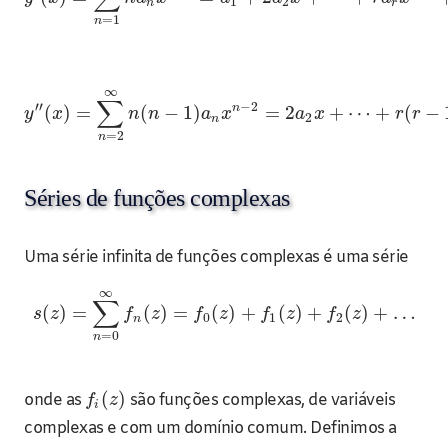
1
2
n
r
=
1
n
∞
∑
′
′
−
2
n
(
)
=
(
−
1
)
=
2
+
⋯
+
(
−
y
x
n
n
a
x
a
x
r
r
2
n
=
2
n
Séries de funções complexas
Uma série infinita de funções complexas é uma série
∞
∑
(
)
=
(
)
=
(
)
+
(
)
+
(
)
+
…
s
z
f
z
f
z
f
z
f
z
0
1
2
n
=
0
n
(
)
onde as
são funções complexas, de variáveis
f
z
i
complexas e com um domínio comum. Definimos a