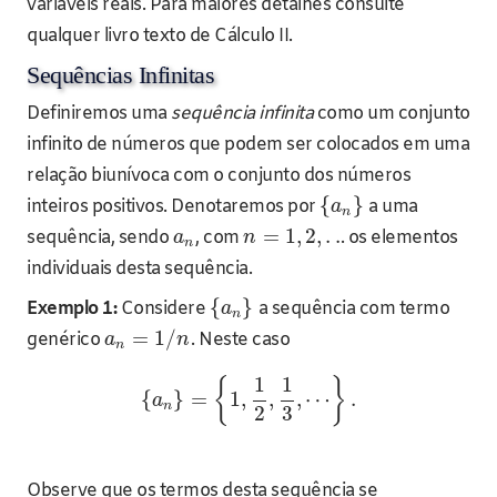
variáveis reais. Para maiores detalhes consulte
qualquer livro texto de Cálculo II.
Sequências Infinitas
Definiremos uma
sequência infinita
como um conjunto
infinito de números que podem ser colocados em uma
relação biunívoca com o conjunto dos números
{
}
inteiros positivos. Denotaremos por
a uma
a
n
=
1
,
2
,
.
.
sequência, sendo
, com
. os elementos
a
n
n
individuais desta sequência.
{
}
Exemplo 1:
Considere
a sequência com termo
a
n
=
1
/
genérico
. Neste caso
a
n
n
1
1
{
}
{
}
=
1
,
,
,
⋯
.
a
n
2
3
Observe que os termos desta sequência se