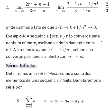
2
2
2
+
1
/
−
1
/
2
+
−
1
2
n
n
n
n
=
lim
=
lim
=
L
3
2
3
−
1
/
3
−
→
∞
→
∞
n
n
n
n
n
2
1
/
→
0
1
/
→
0
onde usamos o fato de que
e
.
n
n
{
sen
}
Exemplo 4:
A sequência
não converge para
n
−
1
nenhum número, oscilando indefinidamente entre
2
1
=
(
+
1
)
/
e
. A sequência
também não
a
n
n
n
→
∞
converge pois tende a infinito com
.
n
Séries Infinitas
Definiremos uma
série infinita
como a soma dos
elementos de uma sequência infinita. Denotaremos a
série por
∞
∑
=
=
+
+
+
+
⋯
.
S
a
a
a
a
a
0
1
2
3
n
=
0
n