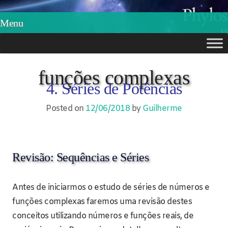
Phylos.net
Pensar e Imaginar
Menu
Skip
to
funções complexas
4. Séries de Potências
content
Posted on
12/06/2018
by
Guilherme
Revisão: Sequências e Séries
Antes de iniciarmos o estudo de séries de números e
funções complexas faremos uma revisão destes
conceitos utilizando números e funções reais, de