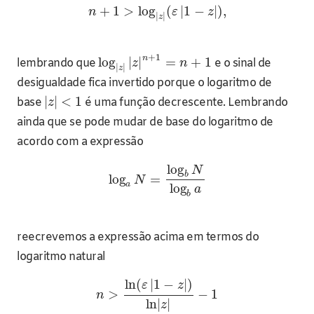
+
1
>
log
(
|
1
−
|
)
,
n
ε
z
|
|
z
+
1
n
log
|
|
=
+
1
lembrando que
e o sinal de
z
n
|
|
z
desigualdade fica invertido porque o logaritmo de
|
|
<
1
base
é uma função decrescente. Lembrando
z
ainda que se pode mudar de base do logaritmo de
acordo com a expressão
log
N
b
log
=
N
a
log
a
b
reecrevemos a expressão acima em termos do
logaritmo natural
ln
(
|
1
−
|
)
ε
z
>
−
1
n
ln
|
|
z