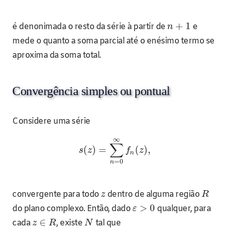
+
1
é denonimada o resto da série à partir de
e
n
mede o quanto a soma parcial até o enésimo termo se
aproxima da soma total.
Convergência simples ou pontual
Considere uma série
∞
∑
(
)
=
(
)
,
s
z
f
z
n
=
0
n
convergente para todo
dentro de alguma região
z
R
>
0
do plano complexo. Então, dado
qualquer, para
ε
∈
cada
, existe
tal que
z
R
N