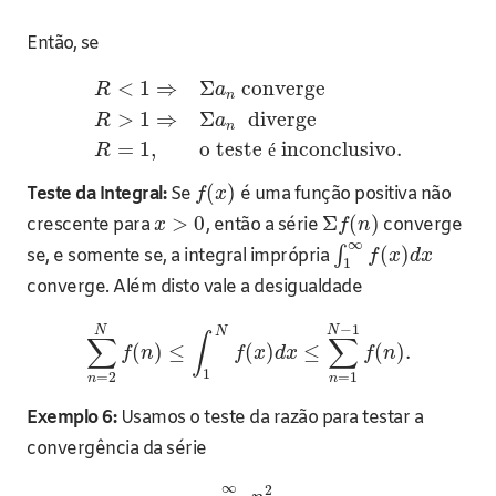
Então, se
<
1
⇒
Σ
converge
R
a
n
>
1
⇒
Σ
diverge
R
a
n
=
1
,
o teste
inconclusivo.
R
é
(
)
Teste da Integral:
Se
é uma função positiva não
f
x
>
0
Σ
(
)
crescente para
, então a série
converge
x
f
n
∞
(
)
∫
se, e somente se, a integral imprópria
f
x
d
x
1
converge. Além disto vale a desigualdade
−
1
N
N
N
∫
∑
∑
(
)
≤
(
)
≤
(
)
.
f
n
f
x
d
x
f
n
1
=
2
=
1
n
n
Exemplo 6:
Usamos o teste da razão para testar a
convergência da série
∞
2