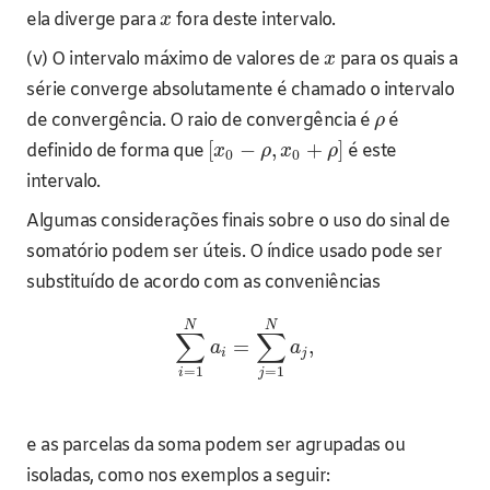
ela diverge para
fora deste intervalo.
x
(v) O intervalo máximo de valores de
para os quais a
x
série converge absolutamente é chamado o intervalo
de convergência. O raio de convergência é
é
ρ
[
−
,
+
]
definido de forma que
é este
x
ρ
x
ρ
0
0
intervalo.
Algumas considerações finais sobre o uso do sinal de
somatório podem ser úteis. O índice usado pode ser
substituído de acordo com as conveniências
N
N
∑
∑
=
,
a
a
i
j
=
1
=
1
i
j
e as parcelas da soma podem ser agrupadas ou
isoladas, como nos exemplos a seguir: