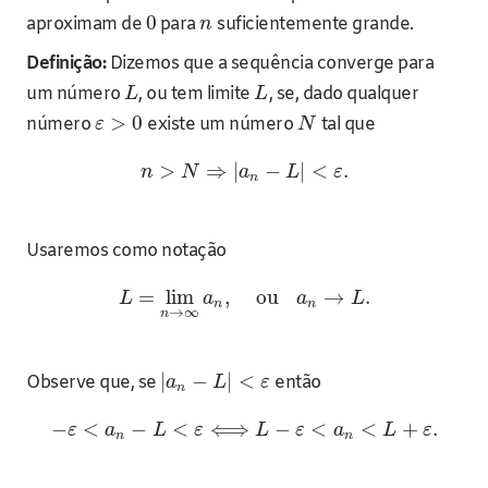
0
aproximam de
para
suficientemente grande.
n
Definição:
Dizemos que a sequência converge para
um número
, ou tem limite
, se, dado qualquer
L
L
>
0
número
existe um número
tal que
ε
N
>
⇒
|
−
|
<
.
n
N
a
L
ε
n
Usaremos como notação
=
lim
,
ou
→
.
L
a
a
L
n
n
→
∞
n
|
−
|
<
Observe que, se
então
a
L
ε
n
−
<
−
<
⟺
−
<
<
+
.
ε
a
L
ε
L
ε
a
L
ε
n
n