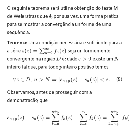
O seguinte teorema será útil na obtenção do teste M
de Weierstrass que é, por sua vez, uma forma prática
para se mostrar a convergência uniforme de uma
sequência.
Teorema:
Uma condição necessária e suficiente para a
∞
(
)
=
(
)
∑
a série
seja uniformemente
s
z
f
z
n
=
0
n
>
0
convergente na região
é: dado
existe um
D
ε
N
inteiro tal que, para todo
inteiro positivo temos
p
∀
∈
,
>
⇒
|
(
)
−
(
)
|
<
.
(5)
z
D
n
N
s
z
s
z
ε
+
n
p
n
Observamos, antes de prosseguir com a
demonstração, que
+
+
n
p
n
p
n
∑
∑
∑
(
)
−
(
)
=
(
)
−
(
)
=
s
z
s
z
f
z
f
z
f
+
n
p
n
k
k
k
=
0
=
0
=
+
1
k
k
k
n