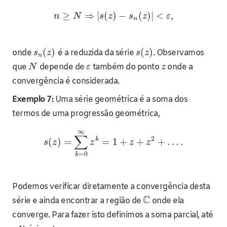
≥
⇒
|
(
)
−
(
)
|
<
,
n
N
s
z
s
z
ε
n
(
)
(
)
onde
é a reduzida da série
. Observamos
s
z
s
z
n
que
depende de
também do ponto
onde a
N
ε
z
convergência é considerada.
Exemplo 7:
Uma série geométrica é a soma dos
termos de uma progressão geométrica,
∞
∑
2
k
(
)
=
=
1
+
+
+
…
.
s
z
z
z
z
=
0
k
Podemos verificar diretamente a convergência desta
C
série e ainda encontrar a região de
onde ela
converge. Para fazer isto definimos a soma parcial, até