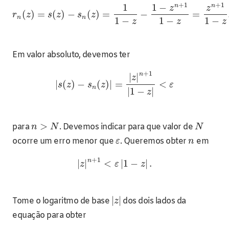
+
1
+
1
n
n
1
1
−
z
z
(
)
=
(
)
−
(
)
=
−
=
r
z
s
z
s
z
n
n
1
−
1
−
1
−
z
z
z
Em valor absoluto, devemos ter
+
1
n
|
|
z
|
(
)
−
(
)
|
=
<
s
z
s
z
ε
n
|
1
−
|
z
>
para
. Devemos indicar para que valor de
n
N
N
ocorre um erro menor que
. Queremos obter
em
ε
n
+
1
n
|
|
<
|
1
−
|
.
z
ε
z
|
|
Tome o logaritmo de base
dos dois lados da
z
equação para obter