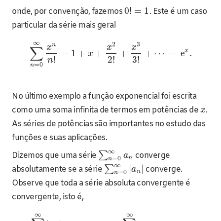
0
!
=
1
onde, por convenção, fazemos
. Este é um caso
particular da série mais geral
∞
2
3
n
x
x
x
∑
x
=
1
+
+
+
+
⋯
=
e
.
x
!
2
!
3
!
n
=
0
n
No último exemplo a função exponencial foi escrita
como uma soma infinita de termos em potências de
.
x
As séries de potências são importantes no estudo das
funções e suas aplicações.
∞
∑
Dizemos que uma série
converge
a
n
=
0
n
∞
|
|
∑
absolutamente se a série
converge.
a
n
=
0
n
Observe que toda a série absoluta convergente é
convergente, isto é,
∞
∞