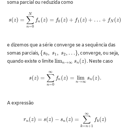
soma parcial ou reduzida como
N
∑
(
)
=
(
)
=
(
)
+
(
)
+
…
+
(
)
s
z
f
z
f
z
f
z
f
z
0
1
n
N
=
0
n
e dizemos que a série converge se a sequência das
{
,
,
,
…
}
somas parciais,
, converge, ou seja,
s
s
s
0
1
2
lim
(
)
quando existe o limite
. Neste caso
s
z
→
∞
n
n
∞
∑
(
)
=
(
)
=
lim
(
)
.
s
z
f
z
s
z
n
n
→
∞
n
=
0
n
A expressão
∞
∑
(
)
=
(
)
−
(
)
=
(
)
r
z
s
z
s
z
f
z
n
n
k
=
+
1
k
n