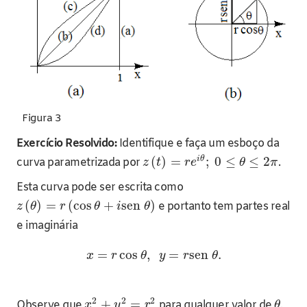
Figura 3
Exercício Resolvido:
Identifique e faça um esboço da
i
θ
(
)
=
;
0
≤
≤
2
curva parametrizada por
.
z
t
r
e
θ
π
Esta curva pode ser escrita como
(
)
=
(
cos
+
sen
)
e portanto tem partes real
z
θ
r
θ
i
θ
e imaginária
=
cos
,
=
sen
.
x
r
θ
y
r
θ
2
2
2
+
=
Observe que
para qualquer valor de
.
x
y
r
θ