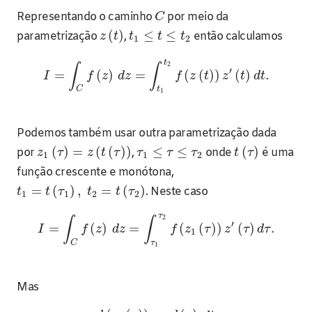
Representando o caminho
por meio da
C
(
)
≤
≤
parametrização
,
então calculamos
z
t
t
t
t
1
2
t
2
∫
∫
′
=
(
)
=
(
(
)
)
(
)
.
I
f
z
d
z
f
z
t
z
t
d
t
C
t
1
Podemos também usar outra parametrização dada
(
)
=
(
(
)
)
≤
≤
(
)
por
,
onde
é uma
z
τ
z
t
τ
τ
τ
τ
t
τ
1
1
2
função crescente e monótona,
=
(
)
,
=
(
)
. Neste caso
t
t
τ
t
t
τ
1
1
2
2
τ
2
∫
∫
′
=
(
)
=
(
(
)
)
(
)
.
I
f
z
d
z
f
z
τ
z
τ
d
τ
1
C
τ
1
Mas