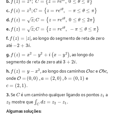
2
i
θ
(
)
=
;
=
=
,
0
≤
≤
{
}
b.
f
z
z
C
z
r
e
θ
π
2
i
θ
(
)
=
;
=
=
,
−
≤
≤
{
}
c.
f
z
z
C
z
r
e
π
θ
π
i
θ
(
)
=
;
=
=
,
0
≤
≤
2
{
}
√
d.
f
z
z
C
z
r
e
θ
π
i
θ
(
)
=
;
=
=
,
−
≤
≤
{
}
√
e.
f
z
z
C
z
r
e
π
θ
π
(
)
=
|
|
f.
, ao longo do segmento de reta de zero
f
z
z
−
2
+
3
até
.
i
2
2
2
(
)
=
−
+
−
(
)
g.
, ao longo do
f
z
x
y
i
x
y
3
+
2
segmento de reta de zero até
.
i
2
(
)
=
−
h.
, ao longo dos caminhos
O
e
O
,
f
z
y
x
a
c
b
c
=
(
0
,
0
)
,
=
(
2
,
0
)
,
=
(
0
,
1
)
onde
O
e
a
b
=
(
2
,
1
)
.
c
3.
Se
é um caminho qualquer ligando os pontos
a
C
z
1
=
−
∫
mostre que
.
z
d
z
z
z
2
2
1
C
Algumas soluções: