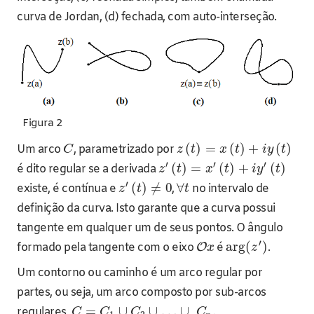
curva de Jordan, (d) fechada, com auto-interseção.
Figura 2
(
)
=
(
)
+
(
)
Um arco
, parametrizado por
C
z
t
x
t
i
y
t
′
′
′
(
)
=
(
)
+
(
)
é dito regular se a derivada
z
t
x
t
i
y
t
′
(
)
≠
0
∀
existe, é contínua e
,
no intervalo de
z
t
t
definição da curva. Isto garante que a curva possui
tangente em qualquer um de seus pontos. O ângulo
′
arg
(
)
formado pela tangente com o eixo
O
é
.
x
z
Um contorno ou caminho é um arco regular por
partes, ou seja, um arco composto por sub-arcos
=
∪
∪
…
∪
regulares,
.
C
C
C
C