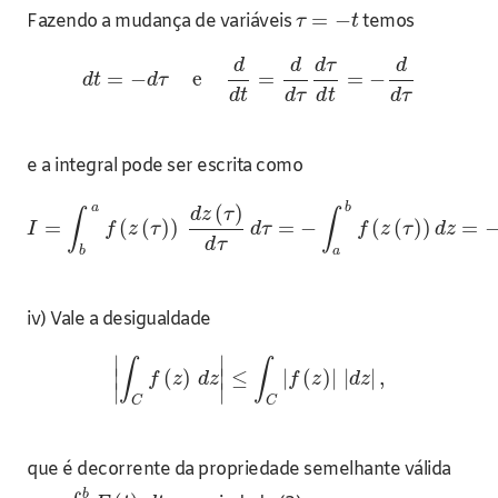
=
−
Fazendo a mudança de variáveis
temos
τ
t
d
d
d
τ
d
=
−
e
=
=
−
d
t
d
τ
d
t
d
τ
d
t
d
τ
e a integral pode ser escrita como
a
b
(
)
d
z
τ
∫
∫
=
(
(
)
)
=
−
(
(
)
)
=
I
f
z
τ
d
τ
f
z
τ
d
z
d
τ
b
a
iv) Vale a desigualdade
∣
∣
∫
∫
∣
(
)
∣
≤
|
(
)
|
|
|
,
f
z
d
z
f
z
d
z
∣
∣
C
C
que é decorrente da propriedade semelhante válida
b