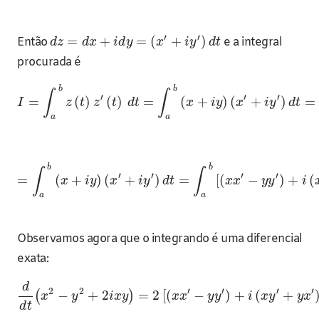
′
′
=
+
=
(
+
)
Então
e a integral
d
z
d
x
i
d
y
x
i
y
d
t
procurada é
b
b
∫
∫
′
′
′
=
(
)
(
)
=
(
+
)
(
+
)
=
I
z
t
z
t
d
t
x
i
y
x
i
y
d
t
a
a
b
b
∫
∫
′
′
′
′
=
(
+
)
(
+
)
=
[
(
−
)
+
(
x
i
y
x
i
y
d
t
x
x
y
y
i
a
a
Observamos agora que o integrando é uma diferencial
exata:
d
2
2
′
′
′
′
−
+
2
=
2
[
(
−
)
+
(
+
(
)
x
y
i
x
y
x
x
y
y
i
x
y
y
x
d
t