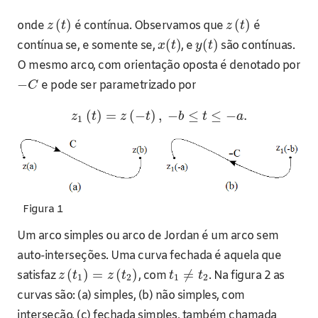
(
)
(
)
onde
é contínua. Observamos que
é
z
t
z
t
(
)
(
)
contínua se, e somente se,
, e
são contínuas.
x
t
y
t
O mesmo arco, com orientação oposta é denotado por
−
e pode ser parametrizado por
C
(
)
=
(
−
)
,
−
≤
≤
−
.
z
t
z
t
b
t
a
1
Figura 1
Um arco simples ou arco de Jordan é um arco sem
auto-interseções. Uma curva fechada é aquela que
(
)
=
(
)
≠
satisfaz
, com
. Na figura 2 as
z
t
z
t
t
t
1
2
1
2
curvas são: (a) simples, (b) não simples, com
interseção, (c) fechada simples, também chamada