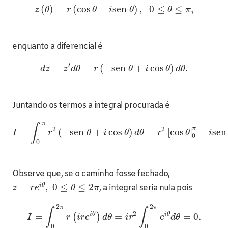
(
)
=
(
cos
+
sen
)
,
0
≤
≤
,
z
θ
r
θ
i
θ
θ
π
enquanto a diferencial é
′
=
=
(
−
sen
+
cos
)
.
d
z
z
d
θ
r
θ
i
θ
d
θ
Juntando os termos a integral procurada é
π
∫
2
2
π
=
(
−
sen
+
cos
)
=
[
cos
|
+
se
I
r
θ
i
θ
d
θ
r
θ
i
0
0
Observe que, se o caminho fosse fechado,
i
θ
=
,
0
≤
≤
2
, a integral seria nula pois
z
r
e
θ
π
2
2
π
π
∫
∫
2
i
θ
i
θ
=
=
=
0.
(
)
I
r
i
r
e
d
θ
i
r
e
d
θ
0
0