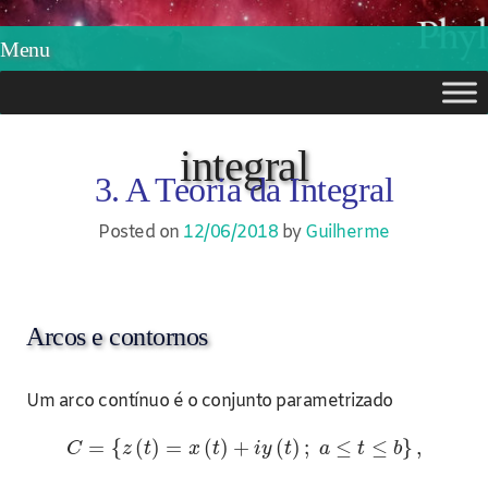
Phylos.net
Pensar e Imaginar
Menu
Skip
to
integral
3. A Teoria da Integral
content
Posted on
12/06/2018
by
Guilherme
Arcos e contornos
Um arco contínuo é o conjunto parametrizado
=
{
(
)
=
(
)
+
(
)
;
≤
≤
}
,
C
z
t
x
t
i
y
t
a
t
b