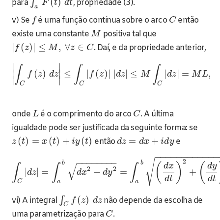
(
)
∫
para
, propriedade (3).
F
t
d
t
a
v) Se
é uma função contínua sobre o arco
então
f
C
existe uma constante
positiva tal que
M
|
(
)
|
≤
,
∀
∈
. Daí, e da propriedade anterior,
f
z
M
z
C
∣
∣
∫
∫
∫
∣
(
)
∣
≤
|
(
)
|
|
|
≤
|
|
=
,
f
z
d
z
f
z
d
z
M
d
z
M
L
∣
∣
C
C
C
onde
é o comprimento do arco
. A última
L
C
igualdade pode ser justificada da seguinte forma: se
(
)
=
(
)
+
(
)
=
+
então
e
z
t
x
t
i
y
t
d
z
d
x
i
d
y
−
−
−
−
−
−
−
−
−
−
−
−
−
−
−
−
−
−
−
−
√
2
b
b
(
)
(
√
d
x
d
y
∫
∫
∫
2
2
|
|
=
+
=
+
d
z
d
x
d
y
d
t
d
t
C
a
a
(
)
∫
vi) A integral
não depende da escolha de
f
z
d
z
C
uma parametrização para
.
C