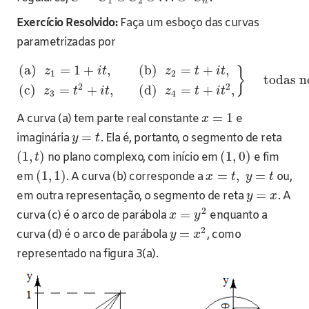
1
2
n
Exercício Resolvido:
Faça um esboço das curvas
parametrizadas por
(a)
=
1
+
,
(b)
=
+
,
}
z
i
t
z
t
i
t
1
2
todas n
2
2
(c)
=
+
,
(d)
=
+
,
z
t
i
t
z
t
i
t
3
4
=
1
A curva (a) tem parte real constante
e
x
=
imaginária
. Ela é, portanto, o segmento de reta
y
t
(
1
,
)
(
1
,
0
)
no plano complexo, com início em
e fim
t
(
1
,
1
)
=
,
=
em
. A curva (b) corresponde a
ou,
x
t
y
t
=
em outra representação, o segmento de reta
. A
y
x
2
=
curva (c) é o arco de parábola
enquanto a
x
y
2
=
curva (d) é o arco de parábola
, como
y
x
representado na figura 3(a).