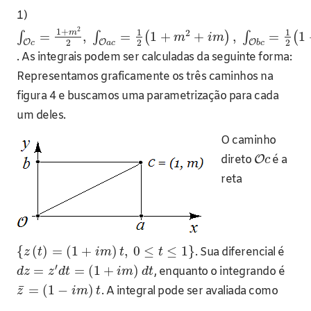
1)
2
1
+
1
1
2
m
=
,
=
1
+
+
,
=
1
∫
∫
(
)
∫
(
m
i
m
2
2
2
O
O
O
c
a
c
b
c
. As integrais podem ser calculadas da seguinte forma:
Representamos graficamente os três caminhos na
figura 4 e buscamos uma parametrização para cada
um deles.
O caminho
direto
O
é a
c
reta
{
(
)
=
(
1
+
)
,
0
≤
≤
1
}
. Sua diferencial é
z
t
i
m
t
t
′
=
=
(
1
+
)
, enquanto o integrando é
d
z
z
d
t
i
m
d
t
¯
=
(
1
−
)
. A integral pode ser avaliada como
z
i
m
t