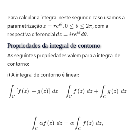
Para calcular a integral neste segundo caso usamos a
i
θ
=
0
≤
≤
2
parametrização
,
, com a
z
r
e
θ
π
i
θ
=
respectiva diferencial
.
d
z
i
r
e
d
θ
Propriedades da integral de contorno
As seguintes propriedades valem para a integral de
contorno:
i) A integral de contorno é linear:
∫
∫
∫
[
(
)
+
(
)
]
=
(
)
+
(
)
f
z
g
z
d
z
f
z
d
z
g
z
d
z
C
C
C
∫
∫
(
)
=
(
)
,
α
f
z
d
z
α
f
z
d
z
C
C