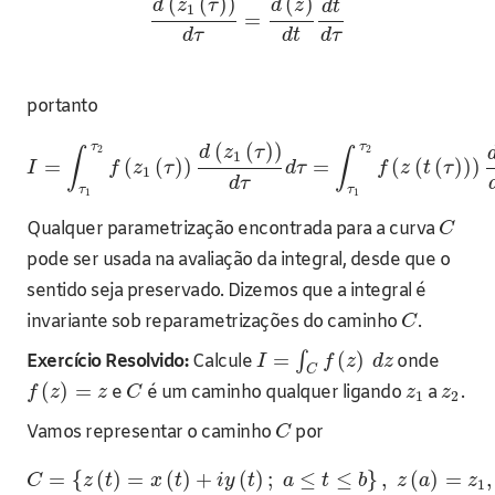
(
(
)
)
(
)
d
z
τ
d
z
d
t
1
=
d
τ
d
t
d
τ
portanto
τ
τ
(
(
)
)
2
2
d
z
τ
∫
∫
1
=
(
(
)
)
=
(
(
(
)
)
)
I
f
z
τ
d
τ
f
z
t
τ
1
d
τ
τ
τ
1
1
Qualquer parametrização encontrada para a curva
C
pode ser usada na avaliação da integral, desde que o
sentido seja preservado. Dizemos que a integral é
invariante sob reparametrizações do caminho
.
C
=
(
)
∫
Exercício Resolvido:
Calcule
onde
I
f
z
d
z
C
(
)
=
e
é um caminho qualquer ligando
a
.
f
z
z
C
z
z
1
2
Vamos representar o caminho
por
C
=
{
(
)
=
(
)
+
(
)
;
≤
≤
}
,
(
)
=
,
C
z
t
x
t
i
y
t
a
t
b
z
a
z
1