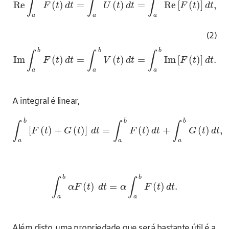
∫
∫
∫
Re
(
)
=
(
)
=
Re
[
(
)
]
,
F
t
d
t
U
t
d
t
F
t
d
t
a
a
a
(2)
b
b
b
∫
∫
∫
Im
(
)
=
(
)
=
Im
[
(
)
]
.
F
t
d
t
V
t
d
t
F
t
d
t
a
a
a
A integral é linear,
b
b
b
∫
∫
∫
[
(
)
+
(
)
]
=
(
)
+
(
)
,
F
t
G
t
d
t
F
t
d
t
G
t
d
t
a
a
a
b
b
∫
∫
(
)
=
(
)
.
α
F
t
d
t
α
F
t
d
t
a
a
Além disto, uma propriedade que será bastante útil é a