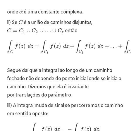
onde
é uma constante complexa.
α
ii) Se
é a união de caminhos disjuntos,
C
=
∪
∪
…
∪
então
C
C
C
C
1
2
r
∫
∫
∫
∫
(
)
=
(
)
+
(
)
+
…
+
f
z
d
z
f
z
d
z
f
z
d
z
C
C
C
C
1
2
Segue daí que a integral ao longo de um caminho
fechado não depende do ponto inicial onde se inicia o
caminho. Dizemos que ela é invariante
por translações do parâmetro.
iii) A integral muda de sinal se percorremos o caminho
em sentido oposto:
∫
∫
(
)
=
−
(
)
.
f
z
d
z
f
z
d
z