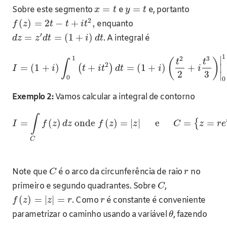
=
=
Sobre este segmento
e
e, portanto
x
t
y
t
2
(
)
=
2
−
+
,
enquanto
f
z
t
t
i
t
′
=
=
(
1
+
)
. A integral é
d
z
z
d
t
i
d
t
1
1
2
3
∣
(
)
t
t
∫
2
=
(
1
+
)
+
=
(
1
+
)
+
∣
(
)
I
i
t
i
t
d
t
i
i
2
3
∣
0
0
Exemplo 2:
Vamos calcular a integral de contorno
∫
=
(
)
onde
(
)
=
|
|
e
=
=
{
I
f
z
d
z
f
z
z
C
z
r
e
C
Note que
é o arco da circunferência de raio
no
C
r
primeiro e segundo quadrantes. Sobre
,
C
(
)
=
|
|
=
. Como
é constante é conveniente
f
z
z
r
r
parametrizar o caminho usando a variável
, fazendo
θ