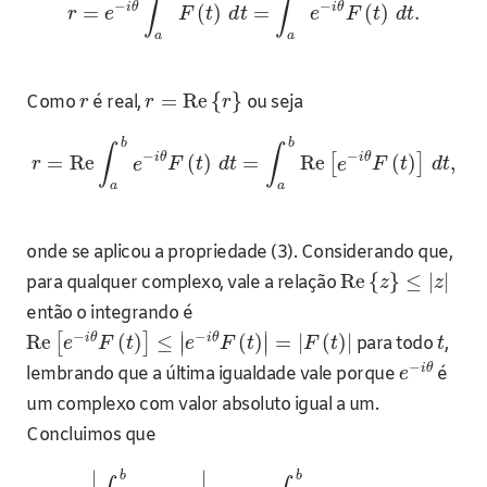
∫
∫
−
−
i
θ
i
θ
=
(
)
=
(
)
.
r
e
F
t
d
t
e
F
t
d
t
a
a
=
Re
{
}
Como
é real,
ou seja
r
r
r
b
b
∫
∫
−
−
i
θ
i
θ
=
Re
(
)
=
Re
(
)
,
[
]
r
e
F
t
d
t
e
F
t
d
t
a
a
onde se aplicou a propriedade (3). Considerando que,
Re
{
}
≤
|
|
para qualquer complexo, vale a relação
z
z
então o integrando é
∣
∣
−
−
i
θ
i
θ
Re
(
)
≤
(
)
=
|
(
)
|
[
]
para todo
,
∣
∣
e
F
t
e
F
t
F
t
t
−
i
θ
lembrando que a última igualdade vale porque
é
e
um complexo com valor absoluto igual a um.
Concluimos que
∣
∣
b
b