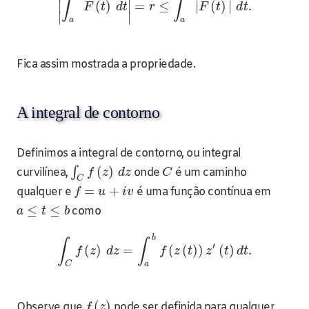
∫
∫
∣
(
)
∣
=
≤
|
(
)
|
.
F
t
d
t
r
F
t
d
t
∣
∣
a
a
Fica assim mostrada a propriedade.
A integral de contorno
Definimos a integral de contorno, ou integral
(
)
∫
curvilínea,
onde
é um caminho
f
z
d
z
C
C
=
+
qualquer e
é uma função contínua em
f
u
i
v
≤
≤
como
a
t
b
b
∫
∫
′
(
)
=
(
(
)
)
(
)
.
f
z
d
z
f
z
t
z
t
d
t
C
a
(
)
Observe que
pode ser definida para qualquer
f
z