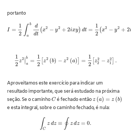
portanto
b
1
1
d
∫
2
2
2
2
=
−
+
2
=
−
+
2
(
)
(
I
x
y
i
x
y
d
t
x
y
2
2
d
t
a
1
1
1
b
2
2
2
∣
2
2
=
(
)
−
(
)
=
−
.
[
]
[
]
∣
z
z
b
z
a
z
z
2
1
2
2
2
a
Aproveitamos este exercício para indicar um
resultado importante, que será estudado na próxima
(
)
=
(
)
seção. Se o caminho
é fechado então
C
z
a
z
b
e esta integral, sobre o caminho fechado, é nula:
∫
∮
≡
=
0.
z
d
z
z
d
z
C