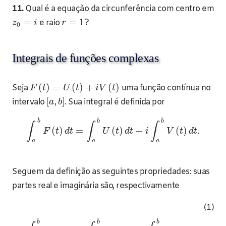
11.
Qual é a equação da circunferência com centro em
=
=
1
e raio
?
z
i
r
0
Integrais de funções complexas
(
)
=
(
)
+
(
)
Seja
uma função contínua no
F
t
U
t
i
V
t
[
,
]
intervalo
. Sua integral é definida por
a
b
b
b
b
∫
∫
∫
(
)
=
(
)
+
(
)
.
F
t
d
t
U
t
d
t
i
V
t
d
t
a
a
a
Seguem da definição as seguintes propriedades: suas
partes real e imaginária são, respectivamente
(1)
b
b
b