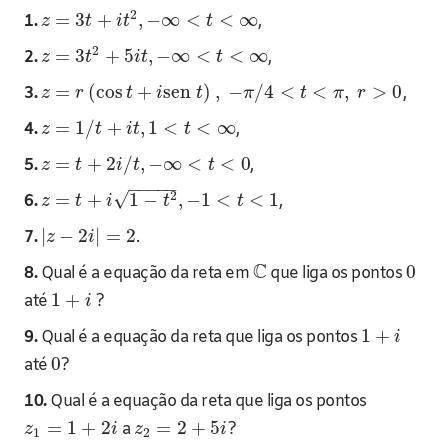
2
=
3
+
,
−
∞
<
<
∞
1.
,
z
t
i
t
t
2
=
3
+
5
,
−
∞
<
<
∞
2.
,
z
t
i
t
t
=
(
cos
+
sen
)
,
−
/
4
<
<
,
>
0
3.
,
z
r
t
i
t
π
t
π
r
=
1
/
+
,
1
<
<
∞
4.
,
z
t
i
t
t
=
+
2
/
,
−
∞
<
<
0
5.
,
z
t
i
t
t
−
−
−
−
−
√
2
=
+
1
−
,
−
1
<
<
1
6.
,
z
t
i
t
t
|
−
2
|
=
2
7.
.
z
i
C
0
8.
Qual é a equação da reta em
que liga os pontos
1
+
até
?
i
1
+
9.
Qual é a equação da reta que liga os pontos
i
0
até
?
10.
Qual é a equação da reta que liga os pontos
=
1
+
2
=
2
+
5
a
?
z
i
z
i
1
2