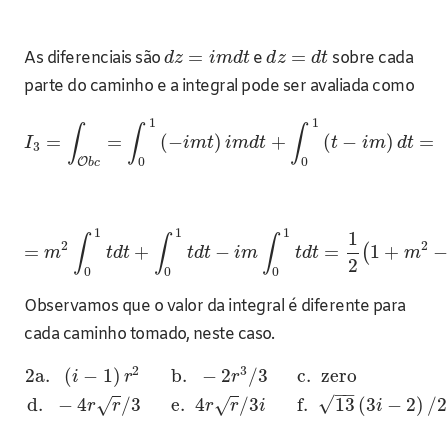
=
=
As diferenciais são
e
sobre cada
d
z
i
m
d
t
d
z
d
t
parte do caminho e a integral pode ser avaliada como
1
1
∫
∫
∫
=
=
(
−
)
+
(
−
)
=
I
i
m
t
i
m
d
t
t
i
m
d
t
3
0
0
O
b
c
1
1
1
1
∫
∫
∫
2
2
=
+
−
=
1
+
(
m
t
d
t
t
d
t
i
m
t
d
t
m
2
0
0
0
Observamos que o valor da integral é diferente para
cada caminho tomado, neste caso.
2
3
2a.
(
−
1
)
b.
−
2
/
3
c.
zero
i
r
r
−
−
√
d.
−
4
/
3
e.
4
/
3
f.
13
(
3
−
2
)
/
2
√
√
r
r
r
r
i
i