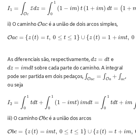
1
∫
∫
¯
=
=
(
1
−
)
(
1
+
)
=
1
+
(
I
z
d
z
i
m
t
i
m
d
t
1
0
O
c
ii) O caminho
O
é a união de dois arcos simples,
a
c
=
{
(
)
=
,
0
≤
≤
1
}
∪
{
(
)
=
1
+
,
0
O
a
c
z
t
t
t
z
t
i
m
t
=
As diferenciais são, respectivamente,
e
d
z
d
t
=
sobre cada parte do caminho. A integral
d
z
i
m
d
t
=
+
∫
∫
∫
pode ser partida em dois pedaços,
,
O
O
a
c
a
a
c
ou seja
1
1
1
∫
∫
∫
=
+
(
1
−
)
=
+
I
t
d
t
i
m
t
i
m
d
t
t
d
t
i
m
2
0
0
0
iii) O caminho
O
é a união dos arcos
b
c
=
{
(
)
=
,
0
≤
≤
1
}
∪
{
(
)
=
+
,
O
b
c
z
t
i
m
t
t
z
t
t
i
m