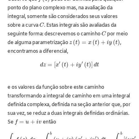
ponto do plano complexo mas, na avaliação da
integral, somente são considerados seus valores
sobre a curva
. Estas integrais são avaliadas da
C
seguinte forma: descrevemos o caminho
por meio
C
(
)
=
(
)
+
(
)
de alguma parametrização
,
z
t
x
t
i
y
t
encontramos a diferencial,
′
′
=
[
(
)
+
(
)
]
d
z
x
t
i
y
t
d
t
e os valores da função sobre este caminho
transformando a integral de caminho em uma integral
definida complexa, definida na seção anterior que, por
sua vez, se reduz a duas integrais definidas ordinárias.
=
+
Se
então
f
u
i
v
b
b
′
′
′