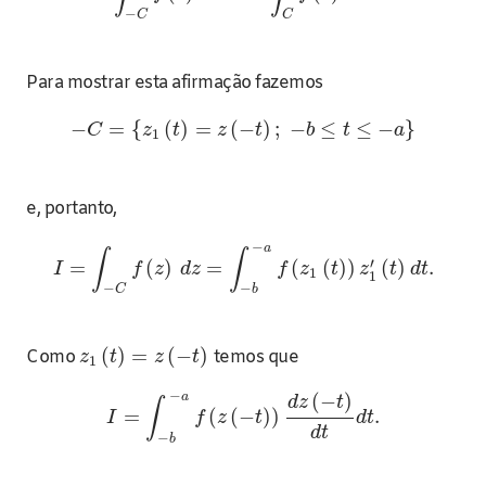
−
C
C
Para mostrar esta afirmação fazemos
−
=
{
(
)
=
(
−
)
;
−
≤
≤
−
}
C
z
t
z
t
b
t
a
1
e, portanto,
−
a
∫
∫
′
=
(
)
=
(
(
)
)
(
)
.
I
f
z
d
z
f
z
t
z
t
d
t
1
1
−
−
C
b
(
)
=
(
−
)
Como
temos que
z
t
z
t
1
−
a
(
−
)
d
z
t
∫
=
(
(
−
)
)
.
I
f
z
t
d
t
d
t
−
b