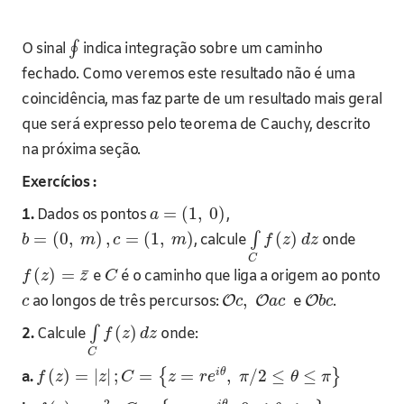
∮
O sinal
indica integração sobre um caminho
fechado. Como veremos este resultado não é uma
coincidência, mas faz parte de um resultado mais geral
que será expresso pelo teorema de Cauchy, descrito
na próxima seção.
Exercícios :
=
(
1
,
0
)
1.
Dados os pontos
,
a
=
(
0
,
)
,
=
(
1
,
)
(
)
∫
, calcule
onde
b
m
c
m
f
z
d
z
C
¯
(
)
=
e
é o caminho que liga a origem ao ponto
f
z
z
C
,
ao longos de três percursos:
O
O
e
O
.
c
c
a
c
b
c
(
)
∫
2.
Calcule
onde:
f
z
d
z
C
i
θ
(
)
=
|
|
;
=
=
,
/
2
≤
≤
{
}
a.
f
z
z
C
z
r
e
π
θ
π