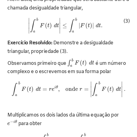
chamada desigualdade triangular,
∣
∣
b
b
(3)
∫
∫
∣
(
)
∣
≤
|
(
)
|
.
F
t
d
t
F
t
d
t
∣
∣
a
a
Exercício Resolvido:
Demonstre a desigualdade
triangular, propriedade (3).
b
(
)
∫
Observamos primeiro que
é um número
F
t
d
t
a
complexo e o escrevemos em sua forma polar
∣
∣
b
b
∫
∫
i
θ
(
)
=
,
onde
=
∣
(
)
∣
.
F
t
d
t
r
e
r
F
t
d
t
∣
∣
a
a
Multiplicamos os dois lados da última equação por
−
i
θ
para obter
e
b
b