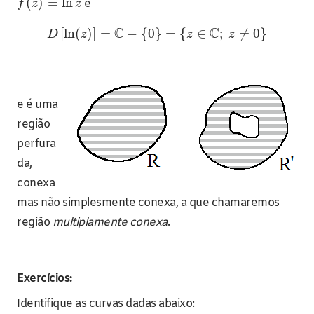
(
)
=
ln
é
f
z
z
C
C
[
ln
(
)
]
=
−
{
0
}
=
{
∈
;
≠
0
}
D
z
z
z
e é uma
região
perfura
da,
conexa
mas não simplesmente conexa, a que chamaremos
região
multiplamente conexa
.
Exercícios:
Identifique as curvas dadas abaixo: