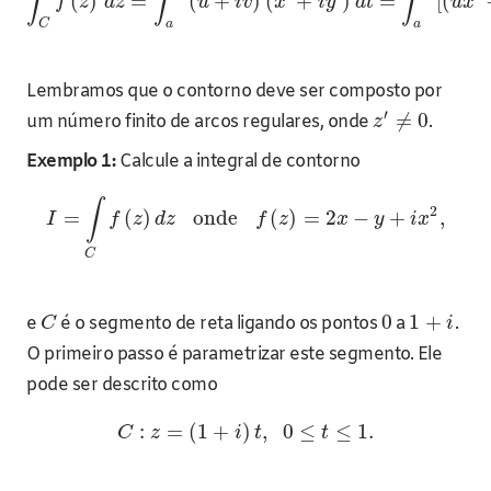
∫
∫
∫
(
)
=
(
+
)
(
+
)
=
[
(
f
z
d
z
u
i
v
x
i
y
d
t
u
x
C
a
a
Lembramos que o contorno deve ser composto por
′
≠
0
um número finito de arcos regulares, onde
.
z
Exemplo 1:
Calcule a integral de contorno
∫
2
=
(
)
onde
(
)
=
2
−
+
,
I
f
z
d
z
f
z
x
y
i
x
C
0
1
+
e
é o segmento de reta ligando os pontos
a
.
C
i
O primeiro passo é parametrizar este segmento. Ele
pode ser descrito como
:
=
(
1
+
)
,
0
≤
≤
1.
C
z
i
t
t