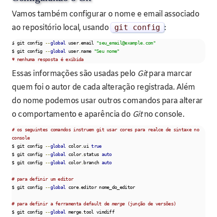
Vamos também configurar o nome e email associado
ao repositório local, usando
git config
:
$ git config 
--
global
 user
.
email 
"seu_email@example.com"
$ git config 
--
global
 user
.
name 
"Seu nome"
# nenhuma resposta é exibida
Essas informações são usadas pelo
Git
para marcar
quem foi o autor de cada alteração registrada. Além
do nome podemos usar outros comandos para alterar
o comportamento e aparência do
Git
no console.
# os seguintes comandos instruem git usar cores para realce de sintaxe no 
console
$ git config 
--
global
 color
.
ui 
true
$ git config 
--
global
 color
.
status 
auto
$ git config 
--
global
 color
.
branch 
auto
# para definir um editor
$ git config 
--
global
 core
.
editor nome_do_editor

# para definir a ferramenta default de 
merge
 (junção de versões)
$ git config 
--
global
 merge
.
tool vimdiff
