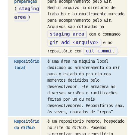
preparação
para acompanhamento pelo
Git
.
Nenhum arquivo no diretório de
staging
(
trabalho é automaticamente marcado
area
)
para acompanhamento pelo
Git
.
Arquivos são colocados na
staging area
com o commando
git
add
<arquivo>
e no
git commit
repositório com
.
Repositório
é uma área na máquina local
local
dedicado ao armazenamento do
Git
para o estado do projeto nos
momentos decididos pelo
desenvolvedor. Ele armazena as
diversas versões e ramificações
feitas por um ou mais
desenvolvedores. Repositórios são,
às vezes, chamados de “repos”.
Repositório
é um repositório remoto, hospedado
do
GitHub
no site do
GitHub
. Podemos
sincronizar nosso repositório