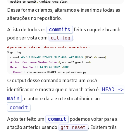
  nothing to commit
,
 working tree clean
Dessa forma criamos, alteramos e inserimos todas as
alterações no repositório.
commits
A lista de todos os
feitos naquele branch
pode ser vista com
git log
.
# para ver a lista de todos os commits naquele branch
$ git log

  commit 
48c3f1f8fae05f87bd79f58b2d4f0cca42d8f8d5
(
HEAD 
->
 main
)
Author
:
Guilherme
Santos
Silva
<
gssilva57
.
gmail
.
com
>
Date
:
Tue
Mar
15
14
:
39
:
42
2022
-
0300
Commit
1
 com arquivos README
.
md e palindromo
.
py
O output desse comando mostra um
hash
HEAD ->
identificador e mostra que o branch ativo é
main
, o autor e data e o texto atribuído ao
commit
.
commit
Após ter feito um
podemos voltar para a
sitação anterior usando
git reset
. Existem três