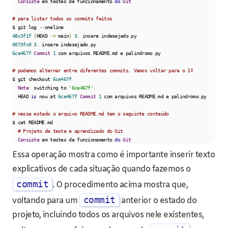
Consiste
 em testes de funcionamento 
do
Git
# para listar todos os commits feitos
$ git log 
--
48c3f1f
(
HEAD 
->
 main
)
3.
 insere indesejado
.
0073fc0
3.
 insere indesejado
.
6ce467f
Commit
1
 com arquivos README
.
md e palindromo
.
py

# podemos alternar entre diferentes commits. Vamos voltar para o 1º
$ git checkout 
6ce467f
Note
:
 switching to 
'6ce467f'
.
  HEAD 
is
 now at 
6ce467f
Commit
1
 com arquivos README
.
md e palindromo
.
py

# nesse estado o arquivo README.md tem o seguinte conteúdo
$ cat README
.
md

# Projeto de teste e aprendizado do Git
Consiste
 em testes de funcionamento 
do
Git
Essa operação mostra como é importante inserir texto
explicativos de cada situação quando fazemos o
commit
. O procedimento acima mostra que,
commit
voltando para um
anterior o estado do
projeto, incluindo todos os arquivos nele existentes,