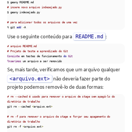
$ geany README
.
# insere novo arquivo indesejado.py
$ geany indesejado
.
py

# para adicionar todos os arquivos de uma vez
$ git 
add
-
A
README.md
Use o seguinte conteúdo para
:
# arquivo README.md
# Projeto de teste e aprendizado do Git
Consiste
 em testes de funcionamento 
do
Git
Inserimos
 um arquivo a ser removido
Se, mais tarde, verificamos que um arquivo qualquer
<arquivo.ext>
não deveria fazer parte do
projeto podemos removê-lo de duas formas:
# rm --cached é usado para remover o arquivo de stage sem apagá-lo do 
diretório de trabalho
git rm 
--
cached 
<
arquivo
.
ext
>
# rm -f para remover o arquivo de stage e forçar seu apagamento do 
diretório de trabalho
git rm 
-
f 
<
arquivo
.
ext
>