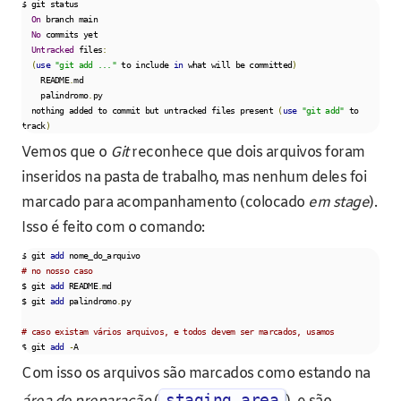
$ git status

On
 branch main

No
 commits yet

Untracked
 files
:
(
use
"git add ..."
 to include 
in
 what will be committed
)
    README
.
md

    palindromo
.
py

  nothing added to commit but untracked files present 
(
use
"git add"
 to 
track
)
Vemos que o
Git
reconhece que dois arquivos foram
inseridos na pasta de trabalho, mas nenhum deles foi
marcado para acompanhamento (colocado
em stage
).
Isso é feito com o comando:
$ git 
add
# no nosso caso
$ git 
add
 README
.
md

$ git 
add
 palindromo
.
py

# caso existam vários arquivos, e todos devem ser marcados, usamos
$ git 
add
-
A
Com isso os arquivos são marcados como estando na
staging area