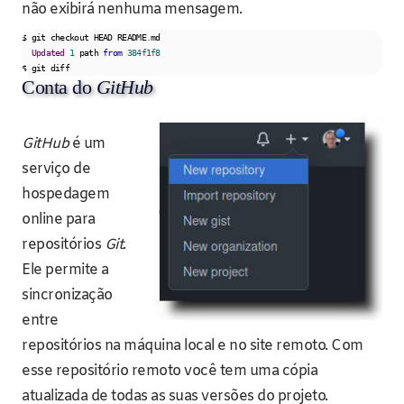
não exibirá nenhuma mensagem.
$ git checkout HEAD README
.
md

Updated
1
 path 
from
384f1f8
$ git diff
Conta do
GitHub
GitHub
é um
serviço de
hospedagem
online para
repositórios
Git
.
Ele permite a
sincronização
entre
repositórios na máquina local e no site remoto. Com
esse repositório remoto você tem uma cópia
atualizada de todas as suas versões do projeto.