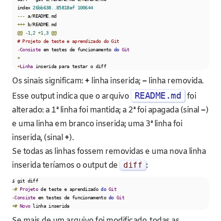
  index 
26bb638.
.
85818ef
100644
---
 a
/
README
.
md

+++
 b
/
README
.
md

@@
-
1
,
2
+
1
,
3
@@
# Projeto de teste e aprendizado do Git
-
Consiste
 em testes de funcionamento 
do
Git
+
+
Linha
 inserida para testar o diff
Os sinais significam:
+
linha inserida;
–
linha removida.
README.md
Esse output indica que o arquivo
foi
alterado: a 1ª linha foi mantida; a 2ª foi apagada (sinal
–
)
e uma linha em branco inserida; uma 3ª linha foi
inserida, (sinal
+
).
Se todas as linhas fossem removidas e uma nova linha
inserida teríamos o output de
diff
:
-#
Projeto
 de teste e aprendizado 
do
Git
-
Consiste
 em testes de funcionamento 
do
Git
+#
Novo
 linha inserida
Se mais de um arquivo foi modificado, todas as