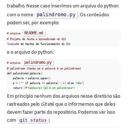
trabalho. Nesse caso inserimos um arquivo do python
palindromo.py
com o nome
. Os conteúdos
podem ser, por exemplo:
README.md
# arquivo 
# Projeto de teste e aprendizado do Git
Consiste
 em testes de funcionamento 
do
Git
e o arquivo do python:
palindromo.py
# arquivo 
# palindromo (testa se a palavra é um palíndromo)
def
 palindromo
(
palavra
):
    palavra 
=
 palavra
.
upper
()
    p 
=
(
""
if
 palavra 
==
 palavra
[::-
1
]
else
"não"
)
return
(
f
"{palavra} {p} é um palíndromo"
)
Em princípio nenhum dos arquivos nesse diretório são
rastreados pelo
Git
até que o informemos que deles
devem fazer parte do repositório. Podemos ver isso
com
git status
: