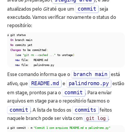
área de preparação
(
), e são
commit
atualizados pelo
Git
até que um
seja
executado. Vamos verificar novamente o status do
repositório:
$ git status

On
 branch main

No
 commits yet

Changes
 to be committed
:
(
use
"git rm --cached ..."
 to unstage
)
new
 file
:
   README
.
md

new
 file
:
   palindromo
.
py
branch main
Esse comando informa que o
está
README.md
palindromo.py
ativo, que
e
estão
commit
em stage, prontos para o
. Para enviar
arquivos em stage para o repositório fazemos o
commit
commits
. A lista de todos os
feitos
naquele branch pode ser vista com
git log
.
$ git commit 
-
 m 
"Commit 1 com arquivos README.md e palindromo.py"