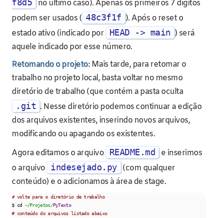
f8d5
no último caso). Apenas os primeiros 7 dígitos
48c3f1f
podem ser usados (
). Após o reset o
HEAD -> main
estado ativo (indicado por
) será
aquele indicado por esse número.
Retomando o projeto:
Mais tarde, para retomar o
trabalho no projeto local, basta voltar no mesmo
diretório de trabalho (que contém a pasta oculta
.git
. Nesse diretório podemos continuar a edição
dos arquivos existentes, inserindo novos arquivos,
modificando ou apagando os existentes.
README.md
Agora editamos o arquivo
e inserimos
indesejado.py
o arquivo
(com qualquer
conteúdo) e o adicionamos à área de stage.
# volte para o diretório de trabalho    
$ cd 
~
/Projetos/
PyTexto
# conteúdo do arquivos listado abaixo