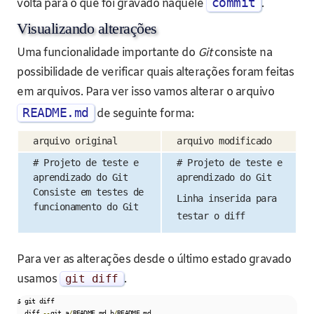
commit
volta para o que foi gravado naquele
.
Visualizando alterações
Uma funcionalidade importante do
Git
consiste na
possibilidade de verificar quais alterações foram feitas
em arquivos. Para ver isso vamos alterar o arquivo
README.md
de seguinte forma:
arquivo original
arquivo modificado
# Projeto de teste e
# Projeto de teste e
aprendizado do Git
aprendizado do Git
Consiste em testes de
Linha inserida para
funcionamento do Git
testar o diff
Para ver as alterações desde o último estado gravado
usamos
git diff
.
$ git diff

  diff 
--
git a
/
README
.
md b
/
README
.
md
