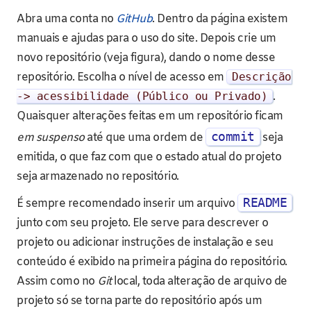
Abra uma conta no
GitHub
. Dentro da página existem
manuais e ajudas para o uso do site. Depois crie um
novo repositório (veja figura), dando o nome desse
repositório. Escolha o nível de acesso em
Descri
çã
o
->
acessibilidade
(
P
ú
blico ou
Privado
)
.
Quaisquer alterações feitas em um repositório ficam
commit
em suspenso
até que uma ordem de
seja
emitida, o que faz com que o estado atual do projeto
seja armazenado no repositório.
README
É sempre recomendado inserir um arquivo
junto com seu projeto. Ele serve para descrever o
projeto ou adicionar instruções de instalação e seu
conteúdo é exibido na primeira página do repositório.
Assim como no
Git
local, toda alteração de arquivo de
projeto só se torna parte do repositório após um