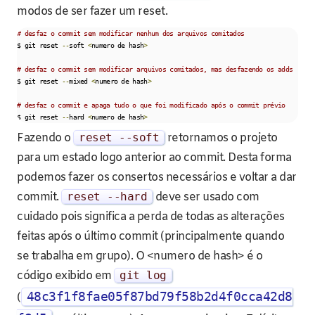
modos de ser fazer um reset.
# desfaz o commit sem modificar nenhum dos arquivos comitados
$ git reset 
--
soft 
<
numero de hash
>
# desfaz o commit sem modificar arquivos comitados, mas desfazendo os adds
$ git reset 
--
mixed 
<
numero de hash
>
# desfaz o commit e apaga tudo o que foi modificado após o commit prévio
$ git reset 
--
hard 
<
numero de hash
>
Fazendo o
reset
--
soft
retornamos o projeto
para um estado logo anterior ao commit. Desta forma
podemos fazer os consertos necessários e voltar a dar
commit.
reset
--
hard
deve ser usado com
cuidado pois significa a perda de todas as alterações
feitas após o último commit (principalmente quando
se trabalha em grupo). O <numero de hash> é o
código exibido em
git log
48c3f1f8fae05f87bd79f58b2d4f0cca42d8
(