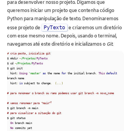
para desenvolver nosso projeto. Digamos que
queremos iniciar um projeto que contenha código
Python para manipulação de texto. Denominaremos
PyTexto
esse projeto de
e criaremos um diretório
com esse mesmo nome. Depois, usando o terminal,
navegamos até este diretório e inicializamos o
Git
.
# cria pasta, inicializa git
$ mkdir 
~
/Projetos/
PyTexto
$ cd 
~
/Projetos/
PyTexto
$ git init

  hint
:
Using
'master'
as
 the name 
for
 the initial branch
.
This
default
branch name

  hint
:
is
 subject to change
.
(...)
# para renomear o branch ou ramo podemos usar git branch -m novo_nome
†
# vamos renomear para "main"
$ git branch 
-
# para visualizar a situação do git
$ git status

On
 branch main

No
 commits yet
