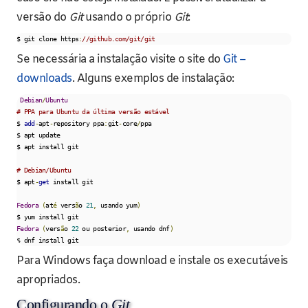
versão do
Git
usando o próprio
Git
:
$ git clone https
:
//github.com/git/git
Se necessária a instalação visite o site do
Git –
downloads
. Alguns exemplos de instalação:
Debian
/
Ubuntu
# PPA para Ubuntu da última versão estável
$ 
add
-
apt
-
repository ppa
:
git
-
core
/
ppa

$ apt update

$ apt install git

# Debian/Ubuntu
$ apt
-
get
 install git

Fedora
(
at
é
 vers
ã
o 
21
,
 usando yum
)
Fedora
(
vers
ã
o 
22
 ou posterior
,
 usando dnf
)
$ dnf install git
Para Windows faça download e instale os executáveis
apropriados.
Configurando o
Git