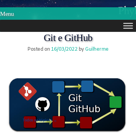
Phylos.net
Pensar e Imaginar
Menu
Skip
Git e GitHub
to
Posted on
16/03/2022
by
Guilherme
content
Todos os tópicos →