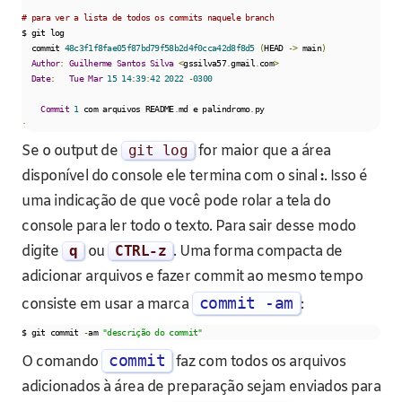
# para ver a lista de todos os commits naquele branch
$ git log

  commit 
48c3f1f8fae05f87bd79f58b2d4f0cca42d8f8d5
(
HEAD 
->
 main
)
Author
:
Guilherme
Santos
Silva
<
gssilva57
.
gmail
.
com
>
Date
:
Tue
Mar
15
14
:
39
:
42
2022
-
0300
Commit
1
 com arquivos README
.
md e palindromo
.
:
Se o output de
git log
for maior que a área
disponível do console ele termina com o sinal
:
. Isso é
uma indicação de que você pode rolar a tela do
console para ler todo o texto. Para sair desse modo
digite
q
ou
CTRL
-
z
. Uma forma compacta de
adicionar arquivos e fazer commit ao mesmo tempo
commit -am
consiste em usar a marca
:
$ git commit 
-
am 
"descrição do commit"
commit
O comando
faz com todos os arquivos
adicionados à área de preparação sejam enviados para