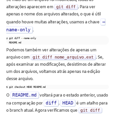
alterações aparecem em
git diff
. Para ver
apenas o nome dos arquivos alterados, o que é útil
–
quando houve muitas alterações, usamos a chave
name-only
.
$ git diff 
--
name
-
only

  README
.
md
Podemos também ver alterações de apenas um
arquivo com
git diff nome_arquivo
.
ext
. Se,
após examinar as modificações, desistimos de alterar
um dos arquivos, voltamos atrás apenas na edição
desse arquivo.
$ git checkout HEAD README
.
md
README.md
O
voltará para o estado anterior, usado
diff
HEAD
na comparação por
.
é um atalho para
o branch atual. Agora verificamos que
git diff