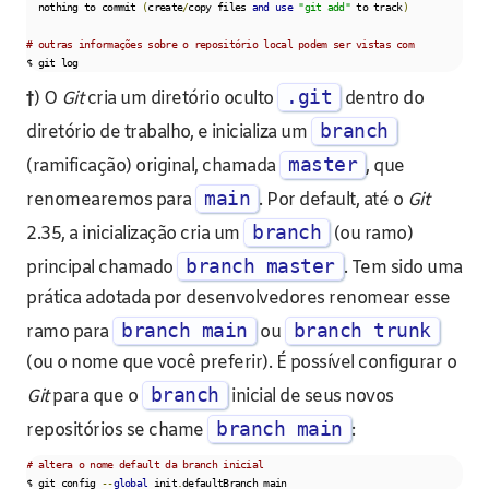
  nothing to commit 
(
create
/
copy files 
and
use
"git add"
 to track
)
# outras informações sobre o repositório local podem ser vistas com
$ git log  
.git
†
) O
Git
cria um diretório oculto
dentro do
branch
diretório de trabalho, e inicializa um
master
(ramificação) original, chamada
, que
main
renomearemos para
. Por default, até o
Git
branch
2.35, a inicialização cria um
(ou ramo)
branch master
principal chamado
. Tem sido uma
prática adotada por desenvolvedores renomear esse
branch main
branch trunk
ramo para
ou
(ou o nome que você preferir). É possível configurar o
branch
Git
para que o
inicial de seus novos
branch main
repositórios se chame
:
# altera o nome default da branch inicial
$ git config 
--
global
 init
.
defaultBranch main