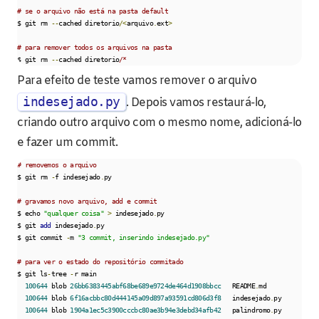
# se o arquivo não está na pasta default
$ git rm 
--
cached diretorio
/<
arquivo
.
ext
>
# para remover todos os arquivos na pasta
$ git rm 
--
cached diretorio
/*
Para efeito de teste vamos remover o arquivo
indesejado.py
. Depois vamos restaurá-lo,
criando outro arquivo com o mesmo nome, adicioná-lo
e fazer um commit.
# removemos o arquivo
$ git rm 
-
f indesejado
.
py

# gravamos novo arquivo, add e commit
$ echo 
"qualquer coisa"
>
 indesejado
.
py

$ git 
add
 indesejado
.
py

$ git commit 
-
m 
"3 commit, inserindo indesejado.py"
# para ver o estado do repositório commitado
$ git ls
-
tree 
-
r main

100644
 blob 
26bb6383445abf68be689e9724de464d1908bbcc
   README
.
md

100644
 blob 
6f16acbbc80d444145a09d897a93591cd806d3f8
   indesejado
.
py

100644
 blob 
1904a1ec5c3900cccbc80ae3b94e3debd34afb42
   palindromo
.
py
