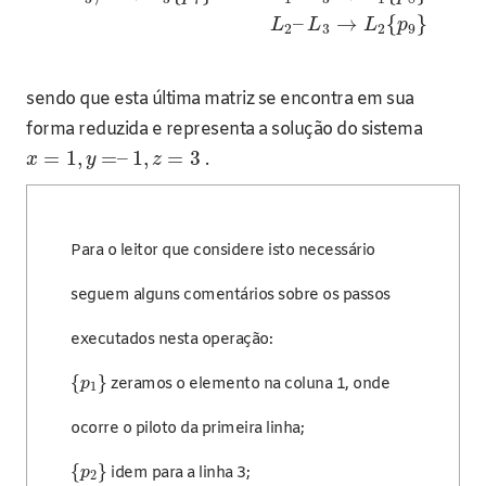
–
→
{
}
L
L
L
p
2
3
2
9
sendo que esta última matriz se encontra em sua
forma reduzida e representa a solução do sistema
=
1
,
=
–
1
,
=
3
.
x
y
z
Para o leitor que considere isto necessário
seguem alguns comentários sobre os passos
executados nesta operação:
{
}
zeramos o elemento na coluna 1, onde
p
1
ocorre o piloto da primeira linha;
{
}
idem para a linha 3;
p
2