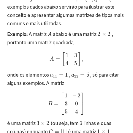
i
j
i
j
exemplos dados abaixo servirão para ilustrar este
conceito e apresentar algumas matrizes de tipos mais
comuns e mais utilizadas.
2
×
2
Exemplo:
A matriz
abaixo é uma matriz
,
A
portanto uma matriz quadrada,
1
3
[
]
=
,
A
4
5
=
1
=
5
onde os elementos
,
, só para citar
a
a
11
22
alguns exemplos. A matriz
⎡
⎤
1
–
2
⎢
⎥
=
3
0
⎣
⎦
B
5
4
3
×
2
é uma matriz
(ou seja, tem 3 linhas e duas
=
[
1
]
1
×
1
colunas) enquanto
é uma matriz
.
C