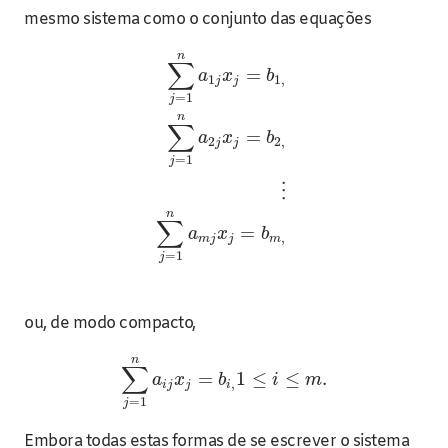
mesmo sistema como o conjunto das equações
n
∑
=
a
x
b
1
1
,
j
j
=
1
j
n
∑
=
a
x
b
2
2
,
j
j
=
1
j
⋮
n
∑
=
a
x
b
,
m
j
j
m
=
1
j
ou, de modo compacto,
n
∑
=
1
≤
≤
.
a
x
b
i
m
,
i
j
j
i
=
1
j
Embora todas estas formas de se escrever o sistema