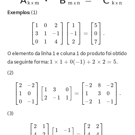
Exemplos:
(1)
⎡
⎤
⎡
⎤
⎡
⎤
1
0
2
1
5
⎢
⎥
⎢
⎥
⎢
⎥
=
.
3
1
–
1
–
1
0
⎣
⎦
⎣
⎦
⎣
⎦
0
1
4
2
7
O elemento da linha 1 e coluna 1 do produto foi obtido
1
×
1
+
0
(
−
1
)
+
2
×
2
=
5.
da seguinte forma:
(2)
⎡
⎤
⎡
⎤
2
–
2
–
2
8
–
2
⎢
⎥
⎢
⎥
1
3
0
[
]
=
.
1
0
1
3
0
⎣
⎦
⎣
⎦
2
–
1
1
0
–
1
–
2
1
–
1
(3)
⎡
⎤
⎡
⎤
2
1
2
2
⎢
⎥
⎢
⎥
1
–
1
[
]
=
.
4
2
4
4