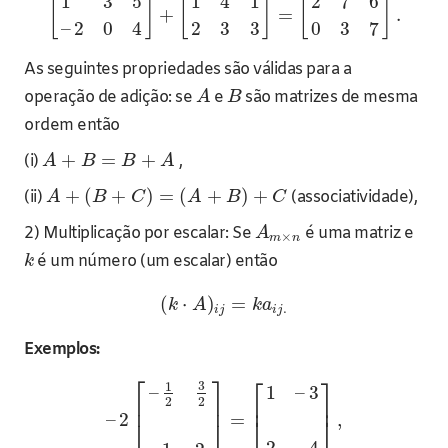
1
3
5
1
4
1
2
7
6
[
]
[
]
[
]
+
=
.
–
2
0
4
2
3
3
0
3
7
As seguintes propriedades são válidas para a
operação de adição: se
e
são matrizes de mesma
A
B
ordem então
+
=
+
(i)
,
A
B
B
A
+
(
+
)
=
(
+
)
+
(ii)
(associatividade),
A
B
C
A
B
C
2) Multiplicação por escalar: Se
é uma matriz e
A
×
m
n
é um número (um escalar) então
k
(
⋅
)
=
k
A
k
a
.
i
j
i
j
Exemplos:
⎡
⎤
⎡
⎤
3
1
–
1
–
3
⎢
⎥
⎢
⎥
2
2
–
2
=
,
⎣
⎦
⎣
⎦
2
–
4