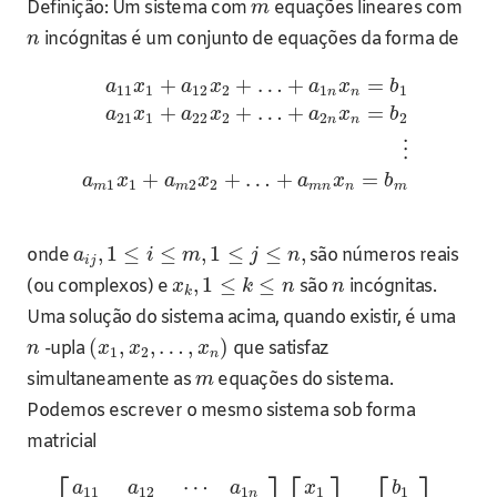
Definição: Um sistema com
equações lineares com
m
incógnitas é um conjunto de equações da forma de
n
+
+
…
+
=
a
x
a
x
a
x
b
11
1
12
2
1
1
n
n
+
+
…
+
=
a
x
a
x
a
x
b
21
1
22
2
2
2
n
n
⋮
+
+
…
+
=
a
x
a
x
a
x
b
1
1
2
2
m
m
m
n
n
m
,
1
≤
≤
,
1
≤
≤
,
onde
são números reais
a
i
m
j
n
i
j
,
1
≤
≤
(ou complexos) e
são
incógnitas.
x
k
n
n
k
Uma solução do sistema acima, quando existir, é uma
(
,
,
…
,
)
-upla
que satisfaz
n
x
x
x
1
2
n
simultaneamente as
equações do sistema.
m
Podemos escrever o mesmo sistema sob forma
matricial
⎡
⎤
⎡
⎤
⎡
⎤
⋯
a
a
a
x
b
11
12
1
1
1
n