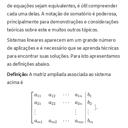
de equações sejam equivalentes, é útil compreender
cada uma delas. A notação de somatório é poderosa,
principalmente para demonstrações e considerações
teóricas sobre este e muitos outros tópicos.
Sistemas lineares aparecem em um grande número
de aplicações e é necessário que se aprenda técnicas
para encontrar suas soluções. Para isto apresentamos
as definições abaixo.
Definição:
A matriz ampliada associada ao sistema
acima é
⎡
∣
⋯
a
a
a
b
11
12
1
1
n
⎢
∣
⎢
⋯
a
a
a
b
⎢
21
22
2
2
∣
n
⎢
]
.
∣
⋮
⋮
⋮
⎣
∣
∣
⋯
a
a
a
b
1
2
m
m
m
n
m