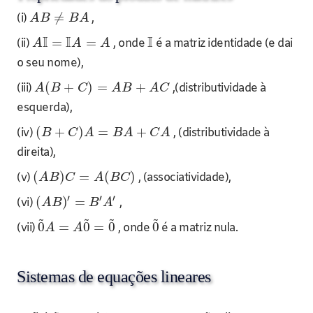
≠
(i)
,
A
B
B
A
I
I
I
=
=
(ii)
, onde
é a matriz identidade (e dai
A
A
A
o seu nome),
(
+
)
=
+
(iii)
,(distributividade à
A
B
C
A
B
A
C
esquerda),
(
+
)
=
+
(iv)
, (distributividade à
B
C
A
B
A
C
A
direita),
(
)
=
(
)
(v)
, (associatividade),
A
B
C
A
B
C
′
′
′
(
)
=
(vi)
,
A
B
B
A
~
~
~
~
0
=
0
=
0
0
(vii)
, onde
é a matriz nula.
A
A
Sistemas de equações lineares