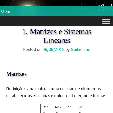
Phylos.net
Pensar e Imaginar
Menu
Skip
1. Matrizes e Sistemas
to
Lineares
content
Posted on
05/06/2018
by
Guilherme
Matrizes
Definição:
Uma matriz é uma coleção de elementos
estabelecidos em linhas e colunas, da seguinte forma:
⎡
⎤
⋯
a
a
a
11
12
1
n