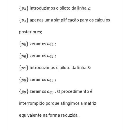
{
}
introduzimos o piloto da linha 2;
p
3
{
}
apenas uma simplificação para os cálculos
p
4
posteriores;
{
}
zeramos
;
p
a
5
12
{
}
zeramos
;
p
a
6
32
{
}
introduzimos o piloto da linha 3;
p
7
{
}
zeramos
;
p
a
8
13
{
}
zeramos
. O procedimento é
p
a
9
23
interrompido porque atingimos a matriz
equivalente na forma reduzida .