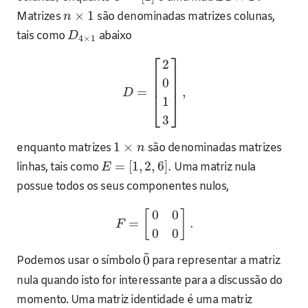
×
1
Matrizes
são denominadas matrizes colunas,
n
tais como
abaixo
D
4
×
1
⎡
⎤
2
⎢
⎥
⎢
⎥
0
⎢
⎥
=
,
D
1
⎣
⎦
3
1
×
enquanto matrizes
são denominadas matrizes
n
=
[
1
,
2
,
6
]
.
linhas, tais como
Uma matriz nula
E
possue todos os seus componentes nulos,
0
0
[
]
=
.
F
0
0
~
0
Podemos usar o símbolo
para representar a matriz
nula quando isto for interessante para a discussão do
momento. Uma matriz identidade é uma matriz