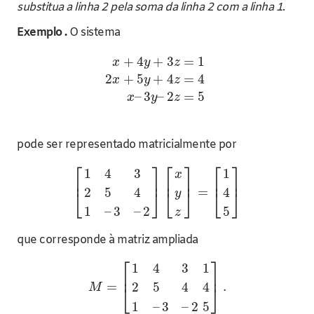
substitua a linha 2 pela soma da linha 2 com a linha 1
.
Exemplo .
O sistema
+
4
+
3
=
1
x
y
z
2
+
5
+
4
=
4
x
y
z
–
3
–
2
=
5
x
y
z
pode ser representado matricialmente por
⎡
⎤
⎡
⎤
⎡
⎤
1
4
3
1
x
⎢
⎥
⎢
⎥
⎢
⎥
=
2
5
4
4
⎣
⎦
⎣
⎦
⎣
⎦
y
1
–
3
–
2
5
z
que corresponde à matriz ampliada
⎡
⎤
1
4
3
1
⎢
⎥
=
.
2
5
4
4
⎣
⎦
M
1
–
3
–
2
5