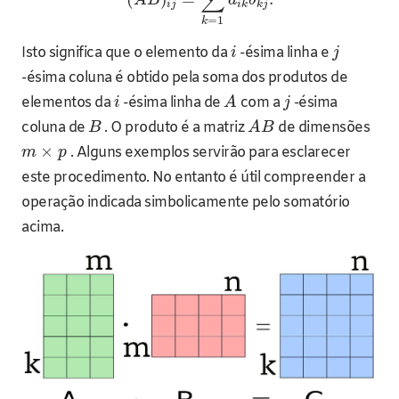
∑
A
B
a
b
i
j
i
k
k
j
=
1
k
Isto significa que o elemento da
-ésima linha e
i
j
-ésima coluna é obtido pela soma dos produtos de
elementos da
-ésima linha de
com a
-ésima
i
A
j
coluna de
. O produto é a matriz
de dimensões
B
A
B
×
. Alguns exemplos servirão para esclarecer
m
p
este procedimento. No entanto é útil compreender a
operação indicada simbolicamente pelo somatório
acima.