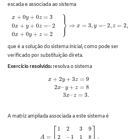
escada e associada ao sistema
⎫
⎪
+
0
+
0
=
3
x
y
z
⎬
⎭
⎪
⇒
=
3
,
=
–
2
,
=
2
,
0
+
+
0
=
–
2
x
y
z
x
y
z
0
+
0
+
=
2
x
y
z
que é a solução do sistema inicial, como pode ser
verificado por substituição direta.
Exercício resolvido:
resolva o sistema
+
2
+
3
=
9
x
y
z
2
–
+
=
8
x
y
z
3
–
=
3.
x
z
A matriz ampliada associada a este sistema é
⎡
⎤
1
2
3
9
⎢
⎥
=
.
2
–
1
1
8
A