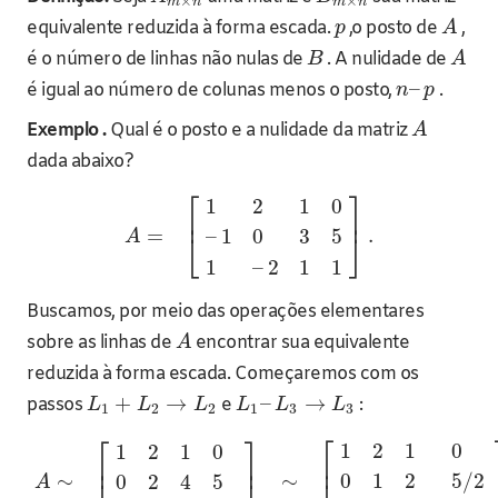
×
×
m
n
m
n
equivalente reduzida à forma escada.
,o posto de
,
p
A
é o número de linhas não nulas de
. A nulidade de
B
A
–
é igual ao número de colunas menos o posto,
.
n
p
Exemplo .
Qual é o posto e a nulidade da matriz
A
dada abaixo?
⎡
⎤
1
2
1
0
⎢
⎥
=
.
–
1
0
3
5
⎣
⎦
A
1
–
2
1
1
Buscamos, por meio das operações elementares
sobre as linhas de
encontrar sua equivalente
A
reduzida à forma escada. Começaremos com os
+
→
–
→
passos
e
:
L
L
L
L
L
L
1
2
2
1
3
3
⎡
⎡
⎤
1
2
1
0
1
2
1
0
⎢
⎥
⎢
∼
∼
0
1
2
5
/
2
0
2
4
5
A