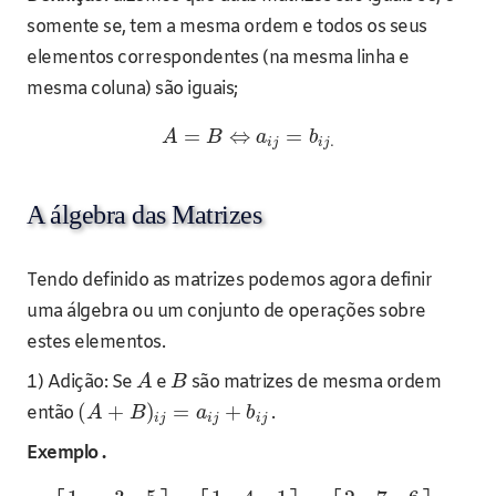
somente se, tem a mesma ordem e todos os seus
elementos correspondentes (na mesma linha e
mesma coluna) são iguais;
=
⇔
=
A
B
a
b
.
i
j
i
j
A álgebra das Matrizes
Tendo definido as matrizes podemos agora definir
uma álgebra ou um conjunto de operações sobre
estes elementos.
1) Adição: Se
e
são matrizes de mesma ordem
A
B
(
+
)
=
+
então
.
A
B
a
b
i
j
i
j
i
j
Exemplo .