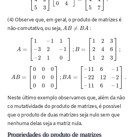
⎣
⎦
⎣
⎦
0
4
5
3
5
7
(4) Observe que, em geral, o produto de matrizes é
≠
não-comutativo, ou seja,
:
A
B
B
A
⎡
⎤
⎡
⎤
1
–
1
1
1
2
3
⎢
⎥
⎢
⎥
=
;
=
;
–
3
2
–
1
2
4
6
⎣
⎦
⎣
⎦
A
B
–
2
1
0
1
2
3
⎡
⎤
⎡
⎤
0
0
0
–
11
6
–
1
⎢
⎥
⎢
⎥
=
;
=
.
0
0
0
–
22
12
–
2
⎣
⎦
⎣
⎦
A
B
B
A
0
0
0
–
11
6
–
1
Neste último exemplo observamos que, além da não
co mutatividade do produto de matrizes, é possível
que o produto de duas matrizes seja nulo sem que
nenhuma delas seja a matriz nula.
Propriedades do produto de matrizes