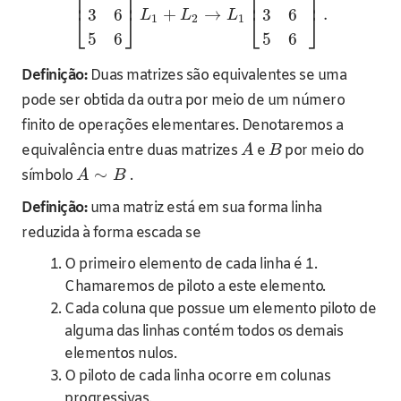
⎢
⎥
⎢
⎥
+
→
.
3
6
3
6
⎣
⎦
⎣
⎦
L
L
L
1
2
1
5
6
5
6
Definição:
Duas matrizes são equivalentes se uma
pode ser obtida da outra por meio de um número
finito de operações elementares. Denotaremos a
equivalência entre duas matrizes
e
por meio do
A
B
∼
símbolo
.
A
B
Definição:
uma matriz está em sua forma linha
reduzida à forma escada se
O primeiro elemento de cada linha é 1.
Chamaremos de piloto a este elemento.
Cada coluna que possue um elemento piloto de
alguma das linhas contém todos os demais
elementos nulos.
O piloto de cada linha ocorre em colunas
progressivas.