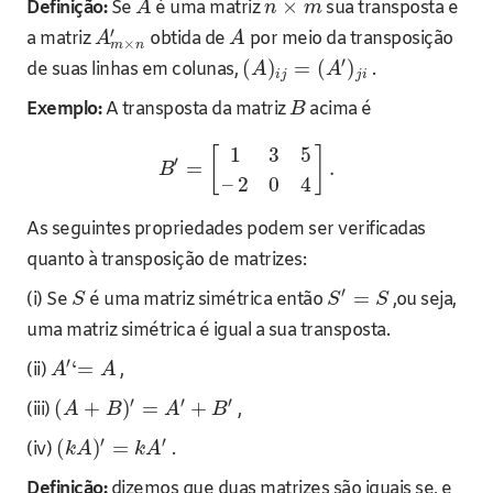
×
Definição:
Se
é uma matriz
sua transposta e
A
n
m
′
a matriz
obtida de
por meio da transposição
A
A
×
m
n
′
(
)
=
(
)
de suas linhas em colunas,
.
A
A
i
j
j
i
Exemplo:
A transposta da matriz
acima é
B
1
3
5
[
]
′
=
.
B
–
2
0
4
As seguintes propriedades podem ser verificadas
quanto à transposição de matrizes:
′
=
(i) Se
é uma matriz simétrica então
,ou seja,
S
S
S
uma matriz simétrica é igual a sua transposta.
′
‘
=
(ii)
,
A
A
′
′
′
(
+
)
=
+
(iii)
,
A
B
A
B
′
′
(
)
=
(iv)
.
k
A
k
A
Definição:
dizemos que duas matrizes são iguais se, e