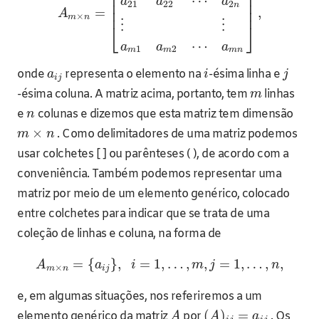
⎢
⎥
⎢
⎥
⋯
a
a
a
⎢
⎥
21
22
2
n
⎢
⎥
=
,
A
×
m
n
⋮
⋮
⎣
⎦
⋯
a
a
a
1
2
m
m
m
n
onde
representa o elemento na
-ésima linha e
a
i
j
i
j
-ésima coluna. A matriz acima, portanto, tem
linhas
m
e
colunas e dizemos que esta matriz tem dimensão
n
×
. Como delimitadores de uma matriz podemos
m
n
usar colchetes [ ] ou parênteses ( ), de acordo com a
conveniência. Também podemos representar uma
matriz por meio de um elemento genérico, colocado
entre colchetes para indicar que se trata de uma
coleção de linhas e coluna, na forma de
=
{
}
,
=
1
,
…
,
,
=
1
,
…
,
,
A
a
i
m
j
n
×
m
n
i
j
e, em algumas situações, nos referiremos a um
(
)
=
elemento genérico da matriz
por
. Os
A
A
a