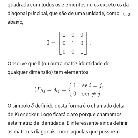
quadrada com todos os elementos nulos exceto os da
I
diagonal principal, que são de uma unidade, como
3
×
3
abaixo,
⎡
⎤
1
0
0
⎢
⎥
I
=
.
0
1
0
⎣
⎦
0
0
1
I
Observe que
(ou outra matriz identidade de
qualquer dimensão) tem elementos
1
se
=
,
{
i
j
(
)
=
=
I
δ
i
j
i
j
0
se
≠
.
i
j
O símbolo
definido desta forma é o chamado delta
δ
de Kronecker. Logo ficará claro porque chamamos
esta matriz de identidade. E interessante ainda definir
as matrizes diagonais como aquelas que possuem