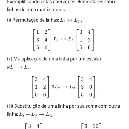
Exemplificando estas operações elementares sobre
linhas de uma matriz temos:
↔
(i) Permutação de linhas:
,
L
L
i
j
⎡
⎤
⎡
⎤
1
2
3
4
⎢
⎥
⎢
⎥
↔
.
3
4
1
2
⎣
⎦
⎣
⎦
L
L
1
2
5
6
5
6
(ii) Multiplicação de uma linha por um escalar:
→
,
k
L
L
i
i
⎡
⎤
⎡
⎤
3
4
3
4
⎢
⎥
⎢
⎥
3
→
.
1
2
3
6
⎣
⎦
⎣
⎦
L
L
2
2
5
6
5
6
(iii) Substituição de uma linha por sua soma com outra
+
→
linha:
,
L
L
L
i
j
i
⎡
⎤
⎡
⎤
3
4
6
10