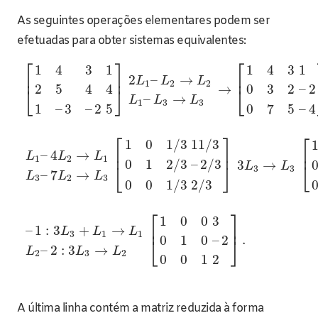
As seguintes operações elementares podem ser
efetuadas para obter sistemas equivalentes:
⎡
⎤
⎡
1
4
3
1
1
4
3
1
⎢
⎥
⎢
2
–
→
L
L
L
1
2
2
→
2
5
4
4
0
3
2
–
2
⎣
⎦
⎣
–
→
L
L
L
1
3
3
1
–
3
–
2
5
0
7
5
–
4
⎡
⎤
⎡
1
0
1
/
3
11
/
3
⎢
⎥
⎢
–
4
→
L
L
L
1
2
1
0
1
2
/
3
–
2
/
3
3
→
⎣
⎣
⎦
L
L
3
3
–
7
→
L
L
L
3
2
3
0
0
1
/
3
2
/
3
⎡
⎤
1
0
0
3
⎢
⎥
–
1
:
3
+
→
L
L
L
3
1
1
.
0
1
0
–
2
⎣
⎦
–
2
:
3
→
L
L
L
2
3
2
0
0
1
2
A última linha contém a matriz reduzida à forma