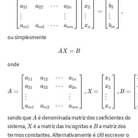
⎢
⎥
⎢
⎥
⎢
⎥
⎢
⎥
⎢
⎥
⎢
⎥
⋯
a
a
a
x
b
⎢
⎥
⎢
⎥
⎢
⎥
21
22
2
2
2
n
⎢
⎥
⎢
⎥
⎢
⎥
=
,
⋮
⋮
⋮
⋮
⎣
⎦
⎣
⎦
⎣
⎦
⋯
a
a
a
x
b
1
2
m
m
m
n
n
m
ou simplesmente
=
A
X
B
onde
⎡
⎤
⎡
⎤
⎡
⋯
a
a
a
x
11
12
1
1
n
⎢
⎥
⎢
⎥
⎢
⎢
⎥
⎢
⎥
⎢
⋯
a
a
a
x
⎢
⎥
⎢
⎥
⎢
21
22
2
2
n
⎢
⎥
⎢
⎥
⎢
=
,
=
,
=
A
X
B
⋮
⋮
⋮
⎣
⎦
⎣
⎦
⎣
⋯
a
a
a
x
1
2
m
m
m
n
n
sendo que
é denominada matriz dos coeficientes do
A
sistema,
é a matriz das incógnitas e
a matriz dos
X
B
termos constantes. Alternativamente é útil escrever o