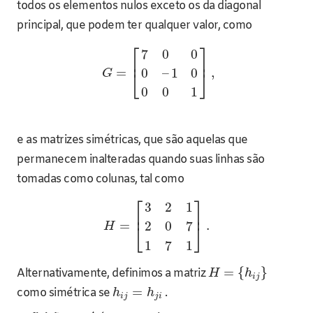
todos os elementos nulos exceto os da diagonal
principal, que podem ter qualquer valor, como
⎡
⎤
7
0
0
⎢
⎥
=
,
0
–
1
0
⎣
⎦
G
0
0
1
e as matrizes simétricas, que são aquelas que
permanecem inalteradas quando suas linhas são
tomadas como colunas, tal como
⎡
⎤
3
2
1
⎢
⎥
=
.
2
0
7
⎣
⎦
H
1
7
1
=
{
}
Alternativamente, definimos a matriz
H
h
i
j
=
como simétrica se
.
h
h
i
j
j
i