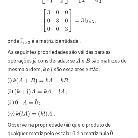
–
1
2
⎡
⎤
3
0
0
⎢
⎥
I
=
3
,
0
3
0
⎣
⎦
3
×
3
0
0
3
I
onde
é a matriz identidade .
3
×
3
As seguintes propriedades são válidas para as
operações já consideradas: se
e
são matrizes de
A
B
mesma ordem,
e
são escalares então:
k
l
(
+
)
=
+
(i)
;
k
A
B
k
A
k
B
(
+
)
=
+
(ii)
;
k
l
A
k
A
l
A
~
0
⋅
=
0
(iii)
;
A
(
)
=
(
)
(iv)
.
k
l
A
k
l
A
Observe na propriedade (iii) que o produto de
~
0
0
qualquer matriz pelo escalar
é a matriz nula