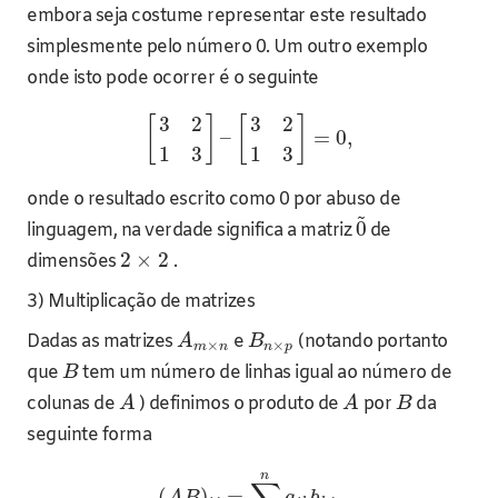
embora seja costume representar este resultado
simplesmente pelo número 0. Um outro exemplo
onde isto pode ocorrer é o seguinte
3
2
3
2
[
]
[
]
–
=
0
,
1
3
1
3
onde o resultado escrito como 0 por abuso de
~
0
linguagem, na verdade significa a matriz
de
2
×
2
dimensões
.
3) Multiplicação de matrizes
Dadas as matrizes
e
(notando portanto
A
B
×
×
m
n
n
p
que
tem um número de linhas igual ao número de
B
colunas de
) definimos o produto de
por
da
A
A
B
seguinte forma
n
(
)
=
.