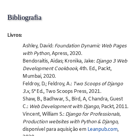
Bibliografia
Livros:
Ashley, David:
Foundation Dynamic Web Pages
with Python
, Apress, 2020.
Bendoraitis, Aidas; Kronika, Jake:
Django 3 Web
Development Cookbook
, 4th. Ed., Packt,
Mumbai, 2020.
Feldroy, D.; Feldroy, A.:
Two Scoops of Django
3.x
, 5ª Ed., Two Scoops Press, 2021.
Shaw, B., Badhwar, S., Bird, A, Chandra, Guest
C.:
Web Development with Django
, Packt, 2011.
Vincent, William S.:
Django for Professionals,
Production websites with Python & Django
,
disponível para aquisição em
Leanpub.com
,