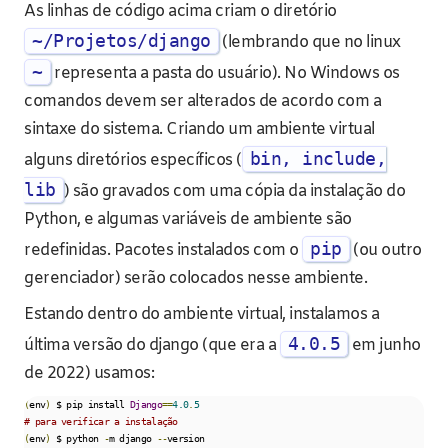
As linhas de código acima criam o diretório
~/Projetos/django
(lembrando que no linux
~
representa a pasta do usuário). No Windows os
comandos devem ser alterados de acordo com a
sintaxe do sistema. Criando um ambiente virtual
bin, include,
alguns diretórios específicos (
lib
) são gravados com uma cópia da instalação do
Python, e algumas variáveis de ambiente são
pip
redefinidas. Pacotes instalados com o
(ou outro
gerenciador) serão colocados nesse ambiente.
Estando dentro do ambiente virtual, instalamos a
4.0.5
última versão do django (que era a
em junho
de 2022) usamos:
(
env
)
 $ pip install 
Django
==
4.0
.
5
# para verificar a instalação
(
env
)
 $ python 
-
m django 
--