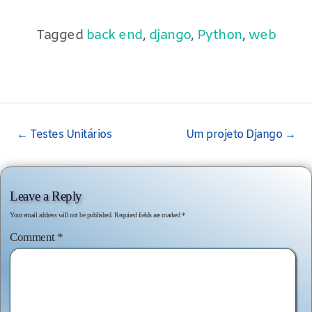
Tagged
back end
,
django
,
Python
,
web
Post
←
Testes Unitários
Um projeto Django
→
navigation
Leave a Reply
Your email address will not be published.
Required fields are marked
*
Comment
*