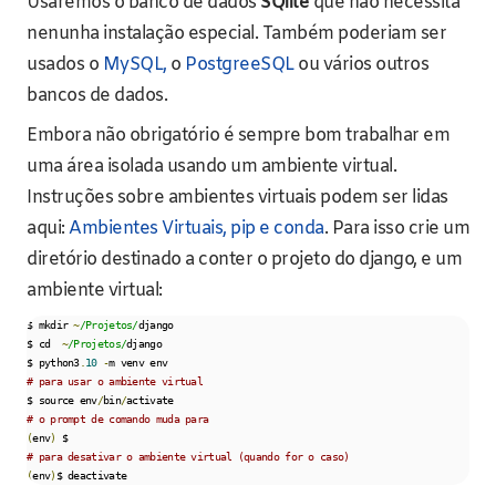
Usaremos o banco de dados
SQlite
que não necessita
nenunha instalação especial. Também poderiam ser
usados o
MySQL,
o
PostgreeSQL
ou vários outros
bancos de dados.
Embora não obrigatório é sempre bom trabalhar em
uma área isolada usando um ambiente virtual.
Instruções sobre ambientes virtuais podem ser lidas
aqui:
Ambientes Virtuais, pip e conda
. Para isso crie um
diretório destinado a conter o projeto do django, e um
ambiente virtual:
$ mkdir 
~
/Projetos/
django

$ cd  
~
/Projetos/
django

$ python3
.
10
-
# para usar o ambiente virtual
$ source env
/
bin
/
# o prompt de comando muda para
(
env
)
# para desativar o ambiente virtual (quando for o caso)
(
env
)
$ deactivate