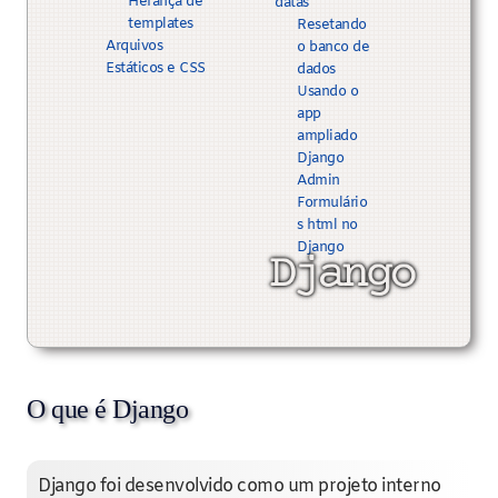
Herança de
datas
templates
Resetando
Arquivos
o banco de
Estáticos e CSS
dados
Usando o
app
ampliado
Django
Admin
Formulário
s html no
Django
O que é Django
Django foi desenvolvido como um projeto interno