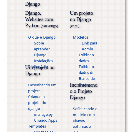
Django
Django,
Um projeto
Websites com
no Django
Python
(esse artigo)
(cont.)
O que é Django
Modelos
Sobre
Link para
aprender
Admin
Django
Exibindo
Instalações
dados
Um projeto no
Bibliografia
Exibindo
Django
dados do
Banco de
Incrementand
Dados
Desenhando um
o o Projeto
projeto
Django
Criando o
projeto do
django
Sofisticando o
manage.py
modelo com
Criando Apps
chaves
Templates
externas e