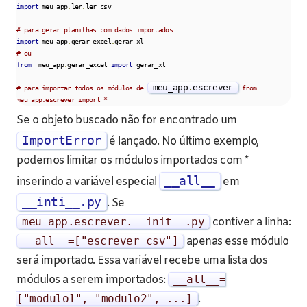
import
 meu_app
.
ler
.
ler_csv

# para gerar planilhas com dados importados
import
 meu_app
.
gerar_excel
.
# ou
from
  meu_app
.
gerar_excel 
import
 gerar_xl

meu_app
.
escrever
# para importar todos os módulos de 
 from 
meu_app.escrever import *
Se o objeto buscado não for encontrado um
ImportError
é lançado. No último exemplo,
podemos limitar os módulos importados com
*
__all__
inserindo a variável especial
em
__inti__.py
. Se
meu_app
.
escrever
.
__init__
.
py
contiver a linha:
__all__
=[
"escrever_csv"
]
apenas esse módulo
será importado. Essa variável recebe uma lista dos
módulos a serem importados:
__all__
=
[
"modulo1"
,
"modulo2"
,
...]
.