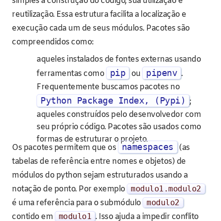
simples a construção do código, sua utilização e
reutilização. Essa estrutura facilita a localização e
execução cada um de seus módulos. Pacotes são
compreendidos como:
aqueles instalados de fontes externas usando
pip
pipenv
ferramentas como
ou
.
Frequentemente buscamos pacotes no
Python Package Index, (Pypi)
;
aqueles construídos pelo desenvolvedor com
seu próprio código. Pacotes são usados como
formas de estruturar o projeto.
namespaces
Os pacotes permitem que os
(as
tabelas de referência entre nomes e objetos) de
módulos do python sejam estruturados usando a
notação de ponto. Por exemplo
modulo1
.
modulo2
é uma referência para o submódulo
modulo2
contido em
modulo1
. Isso ajuda a impedir conflito