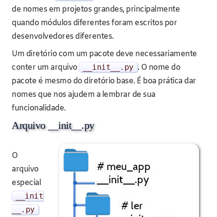
de nomes em projetos grandes, principalmente
quando módulos diferentes foram escritos por
desenvolvedores diferentes.
Um diretório com um pacote deve necessariamente
conter um arquivo
__init__
.
py
. O nome do
pacote é mesmo do diretório base. É boa prática dar
nomes que nos ajudem a lembrar de sua
funcionalidade.
Arquivo __init__.py
O
arquivo
especial
__init
__
.
py