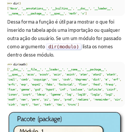
>>>
 dir
()
[
'Nova'
,
'__annotations__'
,
'__builtins__'
,
'__doc__'
,
'__loader__'
,
'__name__'
,
'__package__'
,
'__spec__'
,
'math'
,
'x'
]
Dessa forma a função é útil para mostrar o que foi
inserido na tabela após uma importação ou qualquer
outra ação do usuário. Se um um módulo for passado
como argumento
dir
(
modulo
)
lista os nomes
dentro desse módulo.
>>>
 dir
(
math
)
[
'__doc__'
,
'__file__'
,
'__loader__'
,
'__name__'
,
'__package__'
,
'__spec__'
,
'acos'
,
'acosh'
,
'asin'
,
'asinh'
,
'atan'
,
'atan2'
,
'atanh'
,
'ceil'
,
'comb'
,
'copysign'
,
'cos'
,
'cosh'
,
'degrees'
,
'dist'
,
'e'
,
'erf'
,
'erfc'
,
'exp'
,
'expm1'
,
'fabs'
,
'factorial'
,
'floor'
,
'fmod'
,
'frexp'
,
'fsum'
,
'gamma'
,
'gcd'
,
'hypot'
,
'inf'
,
'isclose'
,
'isfinite'
,
'isinf'
,
'isnan'
,
'isqrt'
,
'ldexp'
,
'lgamma'
,
'log'
,
'log10'
,
'log1p'
,
'log2'
,
'modf'
,
'nan'
,
'perm'
,
'pi'
,
'pow'
,
'prod'
,
'radians'
,
'remainder'
,
'sin'
,
'sinh'
,
'sqrt'
,
'tan'
,
'tanh'
,
'tau'
,
'trunc'
]