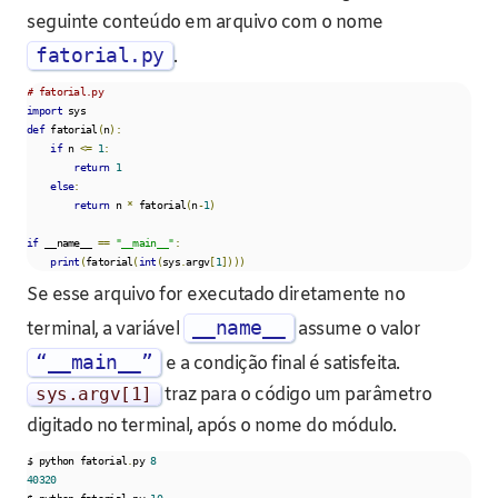
seguinte conteúdo em arquivo com o nome
fatorial.py
.
# fatorial.py
import
def
 fatorial
(
n
):
if
 n 
<=
1
:
return
1
else
:
return
 n 
*
 fatorial
(
n
-
1
)
if
 __name__ 
==
"__main__"
:
print
(
fatorial
(
int
(
sys
.
argv
[
1
])))
Se esse arquivo for executado diretamente no
__name__
terminal, a variável
assume o valor
“__main__”
e a condição final é satisfeita.
sys
.
argv
[
1
]
traz para o código um parâmetro
digitado no terminal, após o nome do módulo.
$ python fatorial
.
py 
8
40320