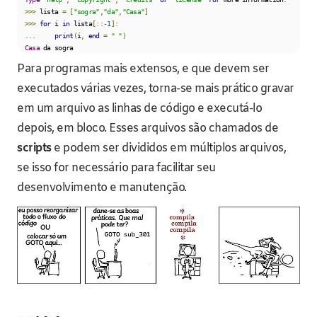
>>>
 lista 
=
[
"sogra"
,
"da"
,
"Casa"
]
>>>
for
 i 
in
 lista
[::-
1
]:
...
print
(
i
,
end
=
" "
)
Casa
 da sogra
Para programas mais extensos, e que devem ser
executados várias vezes, torna-se mais prático gravar
em um arquivo as linhas de código e executá-lo
depois, em bloco. Esses arquivos são chamados de
scripts
e podem ser divididos em múltiplos arquivos,
se isso for necessário para facilitar seu
desenvolvimento e manutenção.