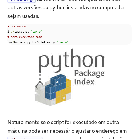
outras versões do python instaladas no computador
sejam usadas.
# o comando
$ 
./
letras
.
py 
"texto"
# será executado como
usr
/
bin
/
env python3 letras
.
py 
"texto"
Naturalmente se o script for executado em outra
máquina pode ser necessário ajustar o endereço em