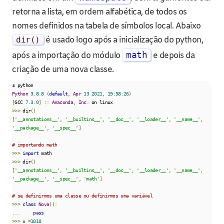
retorna a lista, em ordem alfabética, de todos os
nomes definidos na tabela de símbolos local. Abaixo
dir
()
é usado logo após a inicialização do python,
math
após a importação do módulo
e depois da
criação de uma nova classe.
Python
3.8
.
8
(
default
,
Apr
13
2021
,
19
:
58
:
26
)
[
GCC 
7.3
.
0
]
::
Anaconda
,
Inc
.
>>>
 dir
()
[
'__annotations__'
,
'__builtins__'
,
'__doc__'
,
'__loader__'
,
'__name__'
,
'__package__'
,
'__spec__'
]
# importando math
>>>
import
>>>
 dir
()
[
'__annotations__'
,
'__builtins__'
,
'__doc__'
,
'__loader__'
,
'__name__'
,
'__package__'
,
'__spec__'
,
'math'
]
# se definirmos uma classe ou definirmos uma variável
>>>
class
Nova
():
...
pass
>>>
 x 
=
1010