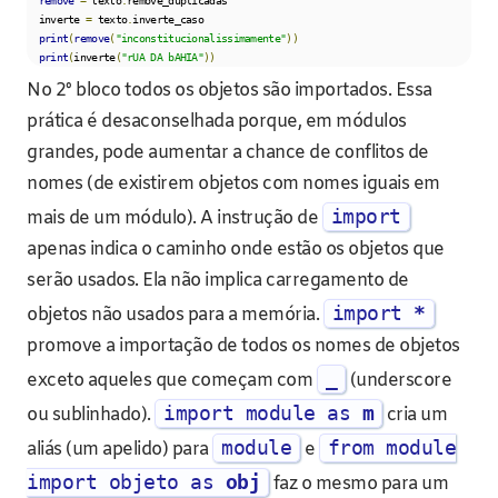
  inverte 
=
 texto
.
inverte_caso

print
(
remove
(
"inconstitucionalissimamente"
))
print
(
inverte
(
"rUA DA bAHIA"
))
No 2º bloco todos os objetos são importados. Essa
prática é desaconselhada porque, em módulos
grandes, pode aumentar a chance de conflitos de
nomes (de existirem objetos com nomes iguais em
import
mais de um módulo). A instrução de
apenas indica o caminho onde estão os objetos que
serão usados. Ela não implica carregamento de
import
*
objetos não usados para a memória.
promove a importação de todos os nomes de objetos
_
exceto aqueles que começam com
(underscore
import module as
m
ou sublinhado).
cria um
module
from module
aliás (um apelido) para
e
import objeto as
obj
faz o mesmo para um