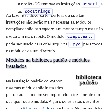
assert
a opção -OO remove as instruções
e
docstrings
as
.
Ao fazer isso deve-se ter certeza de que tais
instruções não serão mais necessárias. Módulos
compilados são carregados em menor tempo mas não
compileall
executam mais rápido. O módulo
.pyc
pode ser usado para criar arquivos
para todos
os módulos de um diretório.
Módulos na biblioteca padrão e módulos
instalados
Na instalação padrão do Python
diversos módulos são instalados
por default e podem ser importados diretamente em
qualquer outro módulo. Alguns deles estão descritos
no artigo
Biblioteca Padrão
, neste site. Alguns módulos