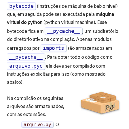
bytecode
(instruções de máquina de baixo nível)
que, em seguida pode ser executada pela
máquina
virtual do python
(python virtual machine). Esse
__pycache__
bytecode fica em
, um subdiretório
do diretório ativo na compilação. Apenas módulos
imports
carregados por
são armazenados em
__pycache__
. Para obter todo o código como
arquivo.pyc
ele deve ser compilado com
instruções explícitas para isso (como mostrado
abaixo).
Na complição os seguintes
arquivos são armazenados,
com as extensões:
arquivo
.
py
: O