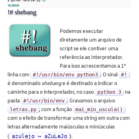
$ python fatorial
.
py 
10
3628800
!# shebang
Podemos executar
diretamente um arquivo de
script se ele contiver uma
referência ao interpretador.
Para isso acrescentamos a 1ª
linha com
#!/usr/bin/env python3
. O sinal
#!
é denominado
shebang
e é destinado a indicar o
caminho para o interpretador, no caso
python
3
na
pasta
#!/usr/bin/env
. Gravamos o arquivo
letras
.
py
, com a função
mai_min_uscula
()
com o efeito de transformar uma string em outra com
letras alternadamente maiúsculas e minúsculas
azulejo ↦ aZuLeJo
(
).