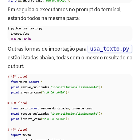
print
(
tx
.
inverte_caso
(
"rUA DA bAHIA"
))
Em seguida o executamos no prompt do terminal,
estando todos na mesma pasta:
$ python usa_texto
.
py

  incostualme

Rua
 da 
Bahia
usa_texto.py
Outras formas de importação para
estão listadas abaixo, todas com o mesmo resultado no
output:
# (2º bloco)
from
 texto 
import
*
print
(
remove_duplicadas
(
"inconstitucionalissimamente"
))
print
(
inverte_caso
(
"rUA DA bAHIA"
))
# (3º bloco)
from
 texto 
import
 remove_duplicadas
,
 inverte_caso

print
(
remove_duplicadas
(
"inconstitucionalissimamente"
))
print
(
inverte_caso
(
"rUA DA bAHIA"
))
# (4º bloco)
import
 texto

remove
=
 texto
.
remove_duplicadas
