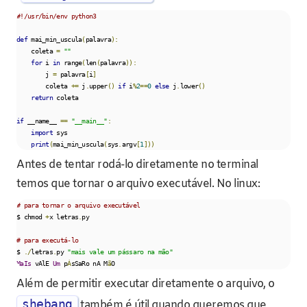
#!/usr/bin/env python3
def
 mai_min_uscula
(
palavra
):
    coleta 
=
""
for
 i 
in
 range
(
len
(
palavra
)):
        j 
=
 palavra
[
i
]
        coleta 
+=
 j
.
upper
()
if
 i
%
2
==
0
else
 j
.
lower
()
return
 coleta   

if
 __name__ 
==
"__main__"
:
import
 sys

print
(
mai_min_uscula
(
sys
.
argv
[
1
]))
Antes de tentar rodá-lo diretamente no terminal
temos que tornar o arquivo executável. No linux:
# para tornar o arquivo executável    
$ chmod 
+
x letras
.
py

# para executá-lo
$ 
./
letras
.
py 
"mais vale um pássaro na mão"
MaIs
 vAlE 
Um
 p
Á
sSaRo nA M
ã
O
Além de permitir executar diretamente o arquivo, o
shebang
também é útil quando queremos que