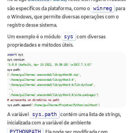
winreg
são específicos da plataforma, como o
para
o Windows, que permite diversas operações com o
registro desse sistema.
sys
Um exemplo é o módulo
com diversas
propriedades e métodos úteis.
import
 sys

sys
.
'3.8.8 (default, Apr 13 2021, 19:58:26) \n[GCC 7.3.0]'
sys
.
[
'/home/guilherme/.anaconda3/lib/python38.zip'
,
'/home/guilherme/.anaconda3/lib/python3.8'
,
'/home/guilherme/.anaconda3/lib/python3.8/lib-dynload'
,
''
,
'/home/guilherme/.anaconda3/lib/python3.8/site-packages'
]
# acrescenta um diretório no path
sys
.
path
.
append
(
'/home/guilherme/Projetos/Python/unittest'
)
sys.path
A variável
contém uma lista de strings,
inicializada com a variável de ambiente
PYTHONPATH
. Ela pode ser modificada com