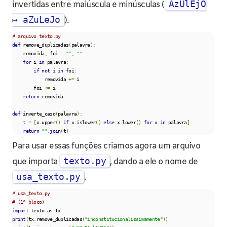
AzUlEjO
invertidas entre maiúscula e minúsculas (
↦ aZuLeJo
).
# arquivo texto.py
def
 remove_duplicadas
(
palavra
):
    removida
,
 foi 
=
""
,
""
for
 i 
in
 palavra
:
if
not
 i 
in
 foi
:
            removida 
+=
 i

        foi 
+=
 i    

return
 removida

def
 inverte_caso
(
palavra
):
    t 
=
[
x
.
upper
()
if
 x
.
islower
()
else
 x
.
lower
()
for
 x 
in
 palavra
]
return
""
.
join
(
t
)
Para usar essas funções criamos agora um arquivo
texto.py
que importa
, dando a ele o nome de
usa_texto.py
.
# usa_texto.py
# (1º bloco)    
import
 texto 
as
print
(
tx
.
remove_duplicadas
(
"inconstitucionalissimamente"
))