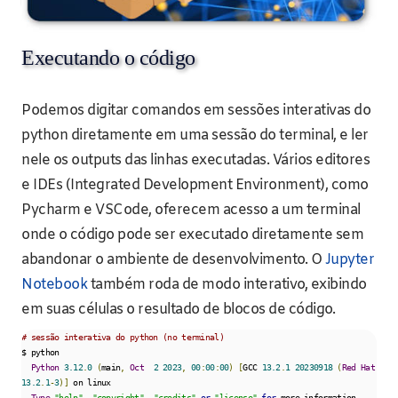
Executando o código
Podemos digitar comandos em sessões interativas do
python diretamente em uma sessão do terminal, e ler
nele os outputs das linhas executadas. Vários editores
e IDEs (Integrated Development Environment), como
Pycharm e VSCode, oferecem acesso a um terminal
onde o código pode ser executado diretamente sem
abandonar o ambiente de desenvolvimento. O
Jupyter
Notebook
também roda de modo interativo, exibindo
em suas células o resultado de blocos de código.
# sessão interativa do python (no terminal)
$ python

Python
3.12
.
0
(
main
,
Oct
2
2023
,
00
:
00
:
00
)
[
GCC 
13.2
.
1
20230918
(
Red
Hat
13.2
.
1
-
3
)]
 on linux

Type
"help"
,
"copyright"
,
"credits"
or
"license"
for
 more information
.