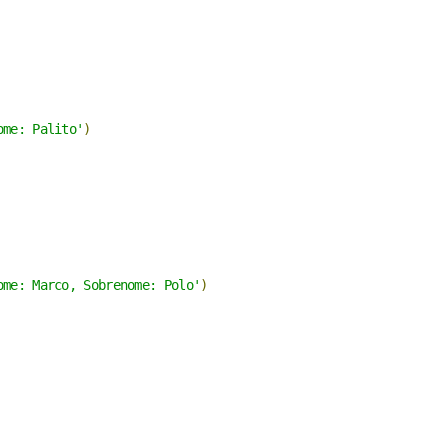
ome: Palito'
)
ome: Marco, Sobrenome: Polo'
)