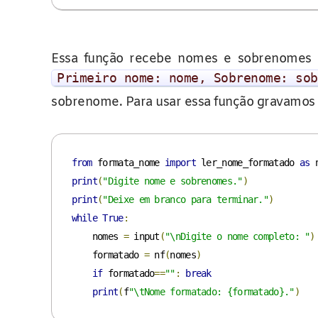
Essa função recebe nomes e sobrenomes 
Primeiro
nome
:
nome
,
Sobrenome
:
sob
sobrenome. Para usar essa função gravamos
from
 formata_nome 
import
 ler_nome_formatado 
as
print
(
"Digite nome e sobrenomes."
)
print
(
"Deixe em branco para terminar."
)
while
True
:
    nomes 
=
 input
(
"\nDigite o nome completo: "
)
    formatado 
=
 nf
(
nomes
)
if
 formatado
==
""
:
break
print
(
f
"\tNome formatado: {formatado}."
)