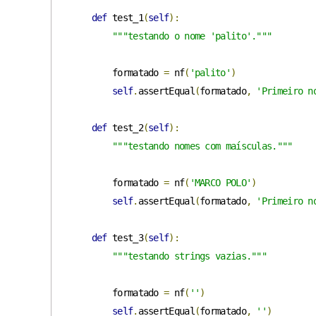
def
 test_1
(
self
):
"""testando o nome 'palito'."""
        formatado 
=
 nf
(
'palito'
)
self
.
assertEqual
(
formatado
,
'Primeiro n
def
 test_2
(
self
):
"""testando nomes com maísculas."""
        formatado 
=
 nf
(
'MARCO POLO'
)
self
.
assertEqual
(
formatado
,
'Primeiro n
def
 test_3
(
self
):
"""testando strings vazias."""
        formatado 
=
 nf
(
''
)
self
.
assertEqual
(
formatado
,
''
)