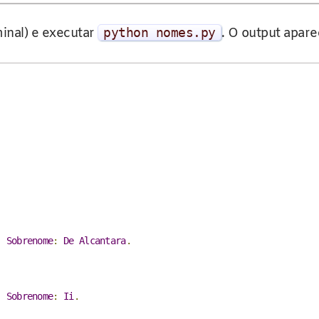
inal) e executar
python nomes
.
py
. O output apare
.
,
Sobrenome
:
De
Alcantara
.
,
Sobrenome
:
Ii
.