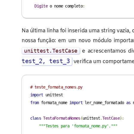
Digite
 o nome completo
:
Na última linha foi inserida uma string vazi
nossa função: em um novo módulo impor
unittest
.
TestCase
e acrescentamos div
test_2, test_3
verifica um comportament
# teste_formata_nomes.py
import
from
 formata_nome 
import
 ler_nome_formatado 
as
 n
class
TestaFormataNomes
(
unittest
.
TestCase
):
"""Testes para 'formata_nome.py'."""