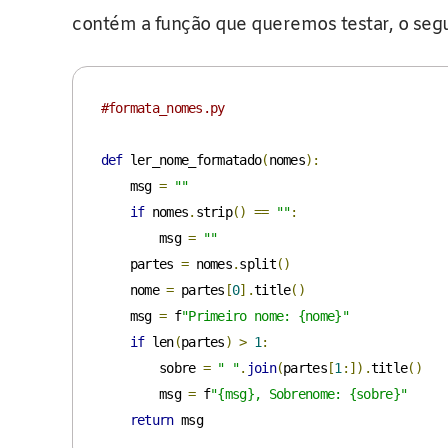
contém a função que queremos testar, o seg
#formata_nomes.py
def
 ler_nome_formatado
(
nomes
):
    msg 
=
""
if
 nomes
.
strip
()
==
""
:
        msg 
=
""
    partes 
=
 nomes
.
split
()
    nome 
=
 partes
[
0
].
title
()
    msg 
=
 f
"Primeiro nome: {nome}"
if
 len
(
partes
)
>
1
:
        sobre 
=
" "
.
join
(
partes
[
1
:]).
title
()
        msg 
=
 f
"{msg}, Sobrenome: {sobre}"
return
 msg