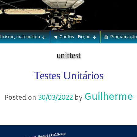
eticismo, matemática
Contos - Ficção
Programação
unittest
Testes Unitários
Guilherme
Posted on
30/03/2022
by