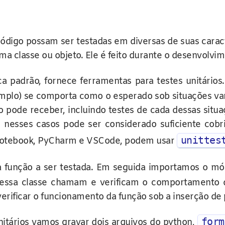
código possam ser testadas em diversas de suas carac
a classe ou objeto. Ele é feito durante o desenvolvi
teca padrão, fornece ferramentas para testes unitár
emplo) se comporta como o esperado sob situações va
o pode receber, incluindo testes de cada dessas sit
, nesses casos pode ser considerado suficiente cobri
unittes
r Notebook, PyCharm e VSCode, podem usar
função a ser testada. Em seguida importamos o m
dessa classe chamam e verificam o comportamento de
erificar o funcionamento da função sob a inserção de 
form
itários vamos gravar dois arquivos do python,