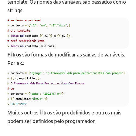
template. Os nomes das variáveis são passados como
strings.
# se temos a variável    
»
 contexto 
=
{
"n1"
:
"um"
;
"n2"
:
"dois"
;}
# e o template
⎀
Temos
no
 contexto 
{{
 n1 
}}
 e 
{{
 n2 
}}.
# será renderizado como
↳
Temos
no
 contexto um e dois
.
Filtros
são formas de modificar as saídas de variáveis.
Por ex.:
»
 contexto 
=
{
'django'
:
'o framework web para perfecionistas com prazos'
}
⎀
{{
 django
|
title 
}}
↳
 O 
Framework
Web
Para
Perfecionistas
Com
Prazos
# ou
»
 contexto 
=
{
'data'
:
'2022-07-04'
}
⎀
{{
 data
|
date
:
"d/m/Y"
}}
↳
04
/
07
/
2022
Muitos outros filtros são predefinidos e outros mais
podem ser definidos pelo programador.