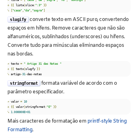
⎀
{{
 lista
|
slice
:
":3"
}}
↳
[
"casa"
,
"da"
,
"sogra"
]
converte texto em ASCII puro, convertendo
slugify
espaços em hífens. Remove caracteres que não são
alfanuméricos, sublinhados (underscores) ou hífens.
Converte tudo para minúsculas eliminando espaços
nas bordas.
»
 texto 
=
" Artigo 31 das Notas "
⎀
{{
 texto
|
slugfy 
}}
↳
 artigo
-
31
-
das
-
notas
formata variável de acordo com o
stringformat
parâmetro especificador.
»
 valor 
=
10
⎀
{{
 valor
|
stringformat
:
"E"
}}
↳
1.000000E+01
Mais caracteres de formatação em
printf-style String
Formatting
.