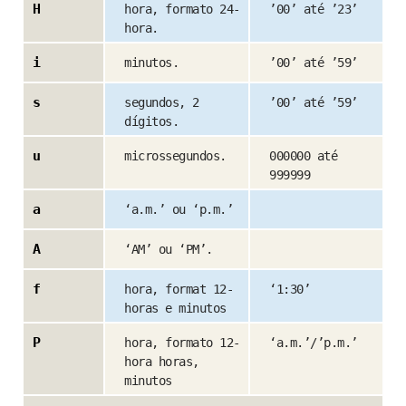
H
hora, formato 24-
’00’ até ’23’
hora.
i
minutos.
’00’ até ’59’
s
segundos, 2
’00’ até ’59’
dígitos.
u
microssegundos.
000000 até
999999
a
‘a.m.’ ou ‘p.m.’
A
‘AM’ ou ‘PM’.
f
hora, format 12-
‘1:30’
horas e minutos
P
hora, formato 12-
‘a.m.’/’p.m.’
hora horas,
minutos