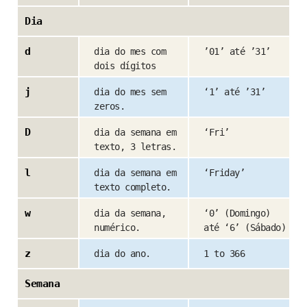
Dia
d
dia do mes com
’01’ até ’31’
dois dígitos
j
dia do mes sem
‘1’ até ’31’
zeros.
D
dia da semana em
‘Fri’
texto, 3 letras.
l
dia da semana em
‘Friday’
texto completo.
w
dia da semana,
‘0’ (Domingo)
numérico.
até ‘6’ (Sábado)
z
dia do ano.
1 to 366
Semana