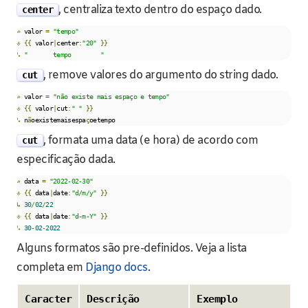
, centraliza texto dentro do espaço dado.
center
»
 valor 
=
"tempo"
⎀
{{
 valor
|
center
:
"20"
}}
↳
"       tempo        "
, remove valores do argumento do string dado.
cut
»
 valor 
=
"não existe mais espaço e tempo"
⎀
{{
 valor
|
cut
:
" "
}}
↳
 n
ã
oexistemaisespa
ç
oetempo
, formata uma data (e hora) de acordo com
cut
especificação dada.
»
 data 
=
"2022-02-30"
⎀
{{
 data
|
date
:
"d/m/y"
}}
↳
30
/
02
/
22
⎀
{{
 data
|
date
:
"d-m-Y"
}}
↳
30
-
02
-
2022
Alguns formatos são pre-definidos. Veja a lista
completa em
Django docs
.
Caracter
Descrição
Exemplo