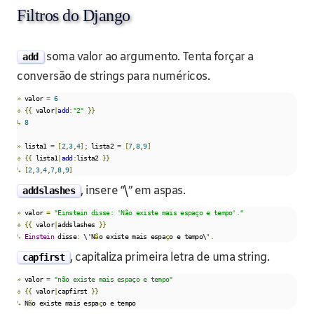
Filtros do Django
soma valor ao argumento. Tenta forçar a
add
conversão de strings para numéricos.
»
 valor 
=
6
⎀
{{
 valor
|
add
:
"2"
}}
↳
8
»
 lista1 
=
[
2
,
3
,
4
];
 lista2 
=
[
7
,
8
,
9
]
⎀
{{
 lista1
|
add
:
lista2 
}}
↳
[
2
,
3
,
4
,
7
,
8
,
9
]
, insere “\” em aspas.
addslashes
»
 valor 
=
"Einstein disse: 'Não existe mais espaço e tempo'."
⎀
{{
 valor
|
addslashes 
}}
↳
Einstein
 disse
:
 \'N
ã
o existe mais espa
ç
o e tempo\'
.
, capitaliza primeira letra de uma string.
capfirst
»
 valor 
=
"não existe mais espaço e tempo"
⎀
{{
 valor
|
capfirst 
}}
↳
 N
ã
o existe mais espa
ç
o e tempo