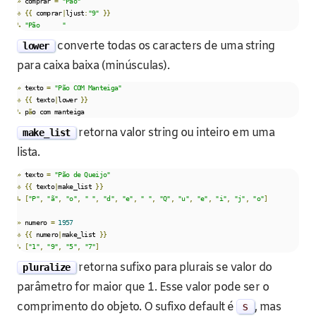
»
 comprar 
=
"Pão"
⎀
{{
 comprar
|
ljust
:
"9"
}}
↳
"Pão      "
converte todas os caracters de uma string
lower
para caixa baixa (minúsculas).
»
 texto 
=
"Pão COM Manteiga"
⎀
{{
 texto
|
lower 
}}
↳
 p
ã
o com manteiga
retorna valor string ou inteiro em uma
make_list
lista.
»
 texto 
=
"Pão de Queijo"
⎀
{{
 texto
|
make_list 
}}
↳
[
"P"
,
"ã"
,
"o"
,
" "
,
"d"
,
"e"
,
" "
,
"Q"
,
"u"
,
"e"
,
"i"
,
"j"
,
"o"
]
»
 numero 
=
1957
⎀
{{
 numero
|
make_list 
}}
↳
[
"1"
,
"9"
,
"5"
,
"7"
]
retorna sufixo para plurais se valor do
pluralize
parâmetro for maior que 1. Esse valor pode ser o
comprimento do objeto. O sufixo default é
s
, mas