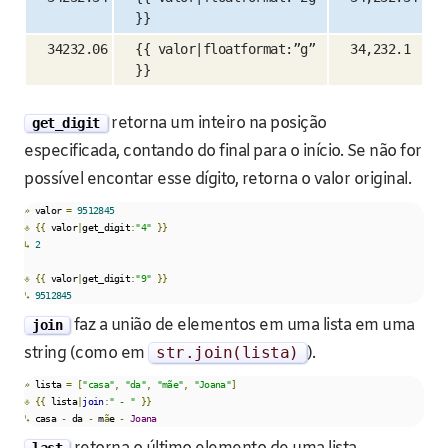
}}
34232.06
{{ valor|floatformat:”g”
34,232.1
}}
retorna um inteiro na posição
get_digit
especificada, contando do final para o início. Se não for
possível encontar esse dígito, retorna o valor original.
»
 valor 
=
9512845
⎀
{{
 valor
|
get_digit
:
"4"
}}
↳
2
⎀
{{
 valor
|
get_digit
:
"9"
}}
↳
9512845
faz a união de elementos em uma lista em uma
join
string (como em
str
.
join
(
lista
)
).
»
 lista 
=
[
"casa"
,
"da"
,
"mãe"
,
"Joana"
]
⎀
{{
 lista
|
join
:
" - "
}}
↳
 casa 
-
 da 
-
 m
ã
e 
-
Joana