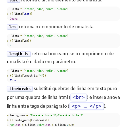
retorna o último elemento de uma lista.
last
»
  lista 
=
[
"casa"
,
"da"
,
"mãe"
,
"Joana"
]
⎀
{{
 lista
|
last
}}
↳
Joana
retorna o comprimento de uma lista.
len
»
  lista 
=
[
"casa"
,
"da"
,
"mãe"
,
"Joana"
]
⎀
{{
 lista
|
len
}}
↳
4
retorna booleano, se o comprimento de
length_is
uma lista é o dado em parâmetro.
»
  lista 
=
[
"casa"
,
"da"
,
"mãe"
,
"Joana"
]
⎀
{{
 lista
|
length_is
:
"4"
}}
↳
True
substitui quebras de linha em texto puro
linebreaks
<br>
por uma quebra de linha html (
) e insere anova
<p> … </p>
linha entre tags de parágrafo (
).
»
 texto_puro 
=
"Essa é a linha 1\nEssa é a linha 2"
⎀
{{
 texto_puro
|
linebreaks
}}
↳
<p>
Essa
é
 a linha 
1
<br>
Essa
é
 a linha 
2
</
p
>