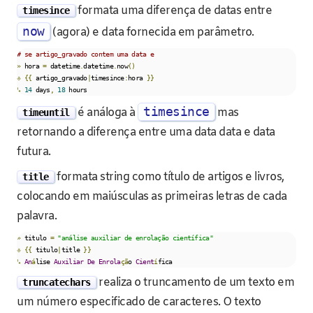
formata uma diferença de datas entre
timesince
now
(agora) e data fornecida em parâmetro.
# se artigo_gravado contem uma data e
»
 hora 
=
 datetime
.
datetime
.
now
()
⎀
{{
 artigo_gravado
|
timesince
:
hora 
}}
↳
14
 days
,
18
 hours
timesince
é análoga à
mas
timeuntil
retornando a diferença entre uma data data e data
futura.
formata string como título de artigos e livros,
title
colocando em maiúsculas as primeiras letras de cada
palavra.
»
 titulo 
=
"análise auxiliar de enrolação científica"
⎀
{{
 titulo
|
title 
}}
↳
An
á
lise 
Auxiliar
De
Enrola
çã
o 
Cient
í
fica
realiza o truncamento de um texto em
truncatechars
um número especificado de caracteres. O texto