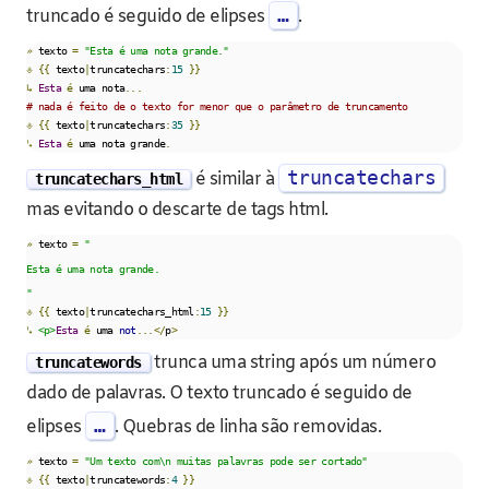
…
truncado é seguido de elipses
.
»
 texto 
=
"Esta é uma nota grande."
⎀
{{
 texto
|
truncatechars
:
15
}}
↳
Esta
é
 uma nota
...
# nada é feito de o texto for menor que o parâmetro de truncamento
⎀
{{
 texto
|
truncatechars
:
35
}}
↳
Esta
é
 uma nota grande
.
truncatechars
é similar à
truncatechars_html
mas evitando o descarte de tags html.
»
 texto 
=
"
Esta é uma nota grande.
"
⎀
{{
 texto
|
truncatechars_html
:
15
}}
↳
<p>
Esta
é
 uma 
not
...</
p
>
trunca uma string após um número
truncatewords
dado de palavras. O texto truncado é seguido de
…
elipses
. Quebras de linha são removidas.
»
 texto 
=
"Um texto com\n muitas palavras pode ser cortado"
⎀
{{
 texto
|
truncatewords
:
4
}}