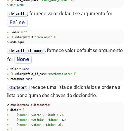
⎀
{{
 data_valor
|
date
:
"SHORT_DATE_FORMAT"
}}
↳
01
/
11
/
2021
, fornece valor default se argumento for
default
False
.
»
  valor 
=
""
⎀
{{
 valor
|
defalt
:
"nada aqui"
}}
↳
 nada aqui
, fornece valor default se argumento
default_if_none
None
for
.
»
 valor 
=
None
⎀
{{
 valor
|
defalt_if_none
:
"recebemos None"
}}
↳
 recebemos 
None
recebe uma lista de dicionários e ordena a
dictsort
lista por alguma das chaves do docionário.
# considerando o dicionário:    
»
 dicio 
=
[
»
{
'nome'
:
'Zuenir'
,
'idade'
:
9
},
»
{
'nome'
:
'Antônia'
,
'idade'
:
12
},
»
{
'nome'
:
'Jaime'
,
'idade'
:
3
},
»
]