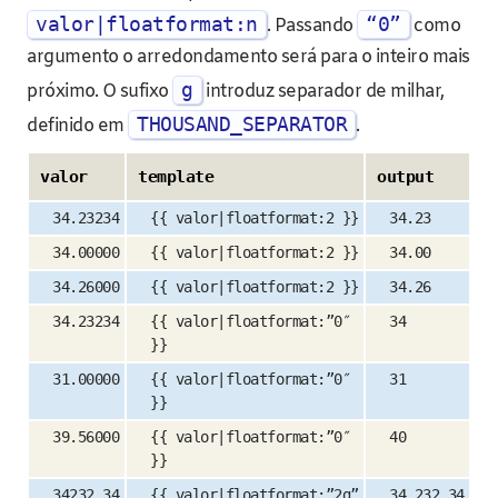
valor|floatformat:n
“0”
. Passando
como
argumento o arredondamento será para o inteiro mais
g
próximo. O sufixo
introduz separador de milhar,
THOUSAND_SEPARATOR
definido em
.
valor
template
output
34.23234
{{ valor|floatformat:2 }}
34.23
34.00000
{{ valor|floatformat:2 }}
34.00
34.26000
{{ valor|floatformat:2 }}
34.26
34.23234
{{ valor|floatformat:”0″
34
}}
31.00000
{{ valor|floatformat:”0″
31
}}
39.56000
{{ valor|floatformat:”0″
40
}}
34232.34
{{ valor|floatformat:”2g”
34,232.34