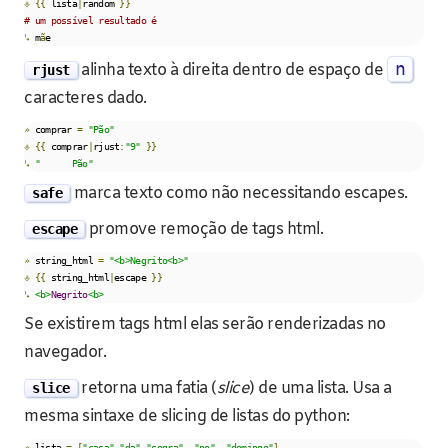
⎀
{{
 lista
|
random 
}}
# um possível resultado é
↳
 m
ã
e
n
alinha texto à direita dentro de espaço de
rjust
caracteres dado.
»
 comprar 
=
"Pão"
⎀
{{
 comprar
|
rjust
:
"9"
}}
↳
"      Pão"
marca texto como não necessitando escapes.
safe
promove remoção de tags html.
escape
»
 string_html 
=
"<b>Negrito<b>"
⎀
{{
 string_html
|
escape 
}}
↳
<b>
Negrito
<b>
Se existirem tags html elas serão renderizadas no
navegador.
retorna uma fatia (
slice
) de uma lista. Usa a
slice
mesma sintaxe de slicing de listas do python:
»
 lista 
=
[
"casa"
,
"da"
,
"sogra"
,
"no"
,
"domingo"
]