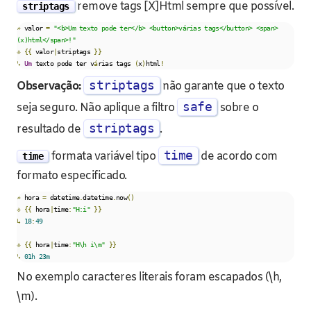
remove tags [X]Html sempre que possível.
striptags
»
 valor 
=
"<b>Um texto pode ter</b> <button>várias tags</button> <span>
(x)html</span>!"
⎀
{{
 valor
|
striptags 
}}
↳
Um
 texto pode ter v
á
rias tags 
(
x
)
html
!
striptags
Observação:
não garante que o texto
safe
seja seguro. Não aplique a filtro
sobre o
striptags
resultado de
.
time
formata variável tipo
de acordo com
time
formato especificado.
»
 hora 
=
 datetime
.
datetime
.
now
()
⎀
{{
 hora
|
time
:
"H:i"
}}
↳
18
:
49
⎀
{{
 hora
|
time
:
"H\h i\m"
}}
↳
01h
23m
No exemplo caracteres literais foram escapados (\h,
\m).