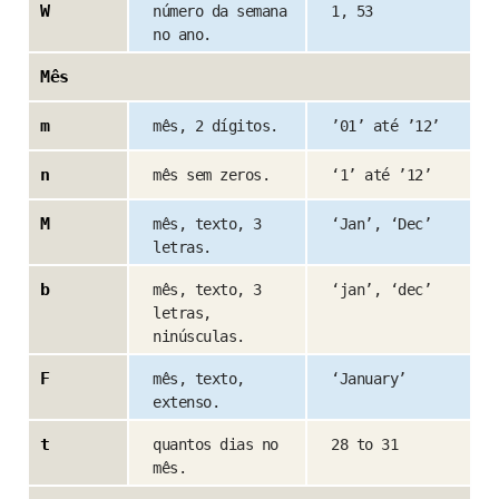
W
número da semana
1, 53
no ano.
Mês
m
mês, 2 dígitos.
’01’ até ’12’
n
mês sem zeros.
‘1’ até ’12’
M
mês, texto, 3
‘Jan’, ‘Dec’
letras.
b
mês, texto, 3
‘jan’, ‘dec’
letras,
ninúsculas.
F
mês, texto,
‘January’
extenso.
t
quantos dias no
28 to 31
mês.