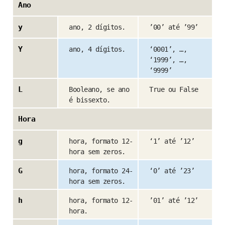
Ano
y
ano, 2 dígitos.
’00’ até ’99’
Y
ano, 4 dígitos.
‘0001’, …,
‘1999’, …,
‘9999’
L
Booleano, se ano
True ou False
é bissexto.
Hora
g
hora, formato 12-
‘1’ até ’12’
hora sem zeros.
G
hora, formato 24-
‘0’ até ’23’
hora sem zeros.
h
hora, formato 12-
’01’ até ’12’
hora.