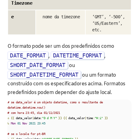
Timezone
e
nome da timezone
‘GMT’, ‘-500’,
‘US/Eastern’,
etc.
O formato pode ser um dos predefinidos como
DATE_FORMAT
DATETIME_FORMAT
,
,
SHORT_DATE_FORMAT
ou
SHORT_DATETIME_FORMAT
ou um formato
construído com os especificadores acima. Formatos
predefinidos podem depender do ajuste local.
# se data_valor é um objeto datetime, como o resultante de 
datetime.datetime.now() 
# com hora 23:45, dia 01/11/2021
⎀
{{
 data_valor
|
date
:
"D d M Y"
}}
{{
 data_valor
|
time
:
"H:i"
}}
↳
Mon
01
Nov
2021
23
:
45
# se o locale for pt-BR