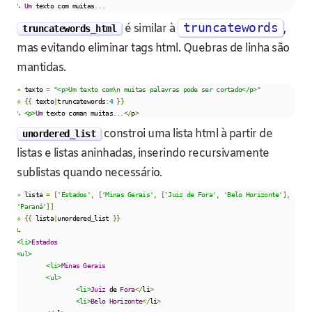
↳
Um
 texto com muitas
...
truncatewords
é similar à
,
truncatewords_html
mas evitando eliminar tags html. Quebras de linha são
mantidas.
»
 texto 
=
"<p>Um texto com\n muitas palavras pode ser cortado</p>"
⎀
{{
 texto
|
truncatewords
:
4
}}
↳
<p>
Um
 texto coman muitas
...</
p
>
constroi uma lista html à partir de
unordered_list
listas e listas aninhadas, inserindo recursivamente
sublistas quando necessário.
»
 lista 
=
[
'Estados'
,
[
'Minas Gerais'
,
[
'Juiz de Fora'
,
'Belo Horizonte'
],
'Paraná'
]]
⎀
{{
 lista
|
unordered_list 
}}
↳
<li>
Estados
<ul>
<li>
Minas
Gerais
<ul>
<li>
Juiz
 de 
Fora
</
li
>
<li>
Belo
Horizonte
</
li
>