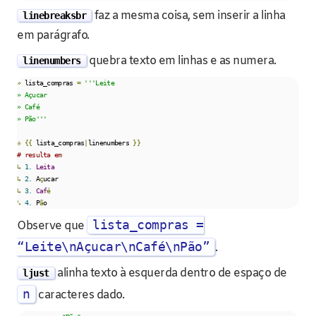
faz a mesma coisa, sem inserir a linha
linebreaksbr
em parágrafo.
quebra texto em linhas e as numera.
linenumbers
»
 lista_compras 
=
'''Leite

» Açucar

» Café

» Pão'''
⎀
{{
 lista_compras
|
linenumbers 
}}
# resulta em
↳
1.
Leita
↳
2.
 A
ç
↳
3.
Caf
é
↳
4.
 P
ã
o
lista_compras =
Observe que
“Leite\nAçucar\nCafé\nPão”
.
alinha texto à esquerda dentro de espaço de
ljust
n
caracteres dado.