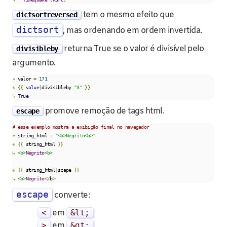
tem o mesmo efeito que
dictsortreversed
dictsort
, mas ordenando em ordem invertida.
returna True se o valor é divisível pelo
divisibleby
argumento.
»
 valor 
=
171
⎀
{{
value
|
divisibleby
:
"3"
}}
↳
True
promove remoção de tags html.
escape
# esse exemplo mostra a exibição final no navegador
»
 string_html 
=
"<b>Negrito<b>"
⎀
{{
 string_html 
}}
↳
<b>
Negrito
<b>
⎀
{{
 string_html
|
scape 
}}
↳
<b>
Negrito
</
b
>
escape
converte:
<
em
&
lt
;
>
em
&
gt
;