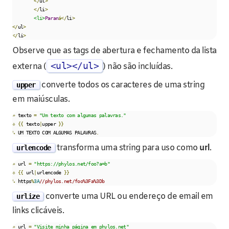
</
ul
>
</
li
>
<li>
Paran
á</
li
>
</
ul
>
</
li
>
Observe que as tags de abertura e fechamento da lista
<ul></ul>
externa (
) não são incluídas.
converte todos os caracteres de uma string
upper
em maiúsculas.
»
 texto 
=
"Um texto com algumas palavras."
⎀
{{
 texto
|
upper 
}}
↳
 UM TEXTO COM ALGUMAS PALAVRAS
.
transforma uma string para uso como
url
.
urlencode
»
 url 
=
"https://phylos.net/foo?a=b"
⎀
{{
 url
|
urlencode 
}}
↳
 https
%
3A
//phylos.net/foo%3Fa%3Db
converte uma URL ou endereço de email em
urlize
links clicáveis.
»
 url 
=
"Visite minha página em phylos.net"