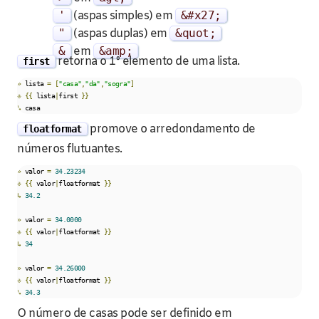
'
(aspas simples) em
&#
x27
;
"
(aspas duplas) em
&
quot
;
&
em
&
amp
;
retorna o 1º elemento de uma lista.
first
»
 lista 
=
[
"casa"
,
"da"
,
"sogra"
]
⎀
{{
 lista
|
first 
}}
↳
 casa
promove o arredondamento de
floatformat
números flutuantes.
»
 valor 
=
34.23234
⎀
{{
 valor
|
floatformat 
}}
↳
34.2
»
 valor 
=
34.0000
⎀
{{
 valor
|
floatformat 
}}
↳
34
»
 valor 
=
34.26000
⎀
{{
 valor
|
floatformat 
}}
↳
34.3
O número de casas pode ser definido em