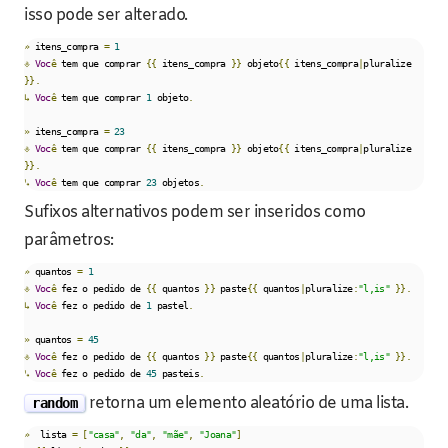
isso pode ser alterado.
»
 itens_compra 
=
1
⎀
Voc
ê
 tem que comprar 
{{
 itens_compra 
}}
 objeto
{{
 itens_compra
|
pluralize 
}}.
↳
Voc
ê
 tem que comprar 
1
 objeto
.
»
 itens_compra 
=
23
⎀
Voc
ê
 tem que comprar 
{{
 itens_compra 
}}
 objeto
{{
 itens_compra
|
pluralize 
}}.
↳
Voc
ê
 tem que comprar 
23
 objetos
.
Sufixos alternativos podem ser inseridos como
parâmetros:
»
 quantos 
=
1
⎀
Voc
ê
 fez o pedido de 
{{
 quantos 
}}
 paste
{{
 quantos
|
pluralize
:
"l,is"
}}.
↳
Voc
ê
 fez o pedido de 
1
 pastel
.
»
 quantos 
=
45
⎀
Voc
ê
 fez o pedido de 
{{
 quantos 
}}
 paste
{{
 quantos
|
pluralize
:
"l,is"
}}.
↳
Voc
ê
 fez o pedido de 
45
 pasteis
.
retorna um elemento aleatório de uma lista.
random
»
  lista 
=
[
"casa"
,
"da"
,
"mãe"
,
"Joana"
]