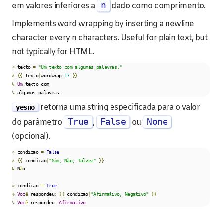
n
em valores inferiores a
dado como comprimento.
Implements word wrapping by inserting a newline
character every n characters. Useful for plain text, but
not typically for HTML.
»
 texto 
=
"Um texto com algumas palavras."
⎀
{{
 texto
|
wordwrap
:
17
}}
↳
Um
↳
 algumas palavras
.
retorna uma string especificada para o valor
yesno
True
False
None
do parâmetro
,
ou
(opcional).
»
 condicao 
=
False
⎀
{{
 condicao
|
"Sim, Não, Talvez"
}}
↳
 N
ã
o

»
 condicao 
=
True
⎀
Voc
ê
 respondeu
:
{{
 condicao
|
"Afirmativo, Negativo"
}}
↳
Voc
ê
 respondeu
:
Afirmativo