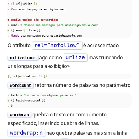
⎀
{{
 url
|
urlize 
}}
↳
Visite
 minha p
á
gina em 
phylos
.
net
# emails também são convertidos
»
 email 
=
"Mande sua mensagem para usuario@exemplo.com"
⎀
{{
 email
|
urlize 
}}
↳
Mande
 sua mensagem para 
usuario@exemplo
.
com
rel=”nofollow”
O atributo
é acrescentado.
urlize
age como
mas truncando
urlizetrunc
urls longas para a exibição>
{{
 url
|
urlizetrunc
:
15
}}
retorna número de palavras no parâmetro.
wordcount
»
 texto 
=
"Um texto com algumas palavras."
⎀
{{
 texto
|
wordcount 
}}
↳
5
quebra o texto em comprimento
wordwrap
especificado, inserindo quebra de linhas.
wordwrap:n
não quebra palavras mas sim a linha