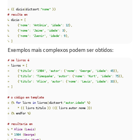
⎀
{{
 dicio
|
dictsort
:
"nome"
}}
# resulta em
↳
 dicio 
=
[
↳
{
'nome'
:
'Antônia'
,
'idade'
:
12
},
↳
{
'nome'
:
'Jaime'
,
'idade'
:
3
},
↳
{
'nome'
:
'Zuenir'
,
'idade'
:
9
},
↳
]
Exemplos mais complexos podem ser obtidos:
# se livros é    
»
 livros 
=
[
»
{
'titulo'
:
'1984'
,
'autor'
:
{
'nome'
:
'George'
,
'idade'
:
45
}},
»
{
'titulo'
:
'Timequake'
,
'autor'
:
{
'nome'
:
'Kurt'
,
'idade'
:
75
}},
»
{
'titulo'
:
'Alice'
,
'autor'
:
{
'nome'
:
'Lewis'
,
'idade'
:
33
}},
»
]
# o código em template
⎀
{%
for
 livro 
in
 livros
|
dictsort
:
"autor.idade"
%}
⎀
*
{{
 livro
.
titulo 
}}
({{
 livro
.
autor
.
nome 
}})
⎀
{%
 endfor 
%}
# resultaria em
↳
*
Alice
(
Lewis
)
↳
*
1984
(
George
)
↳
*
Timequake
(
Kurt
)