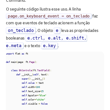
Command.
O seguinte código ilustra esse uso. A linha
page
.
on_keyboard_event
=
on_teclado
faz
com que eventos de teclado acionem a função
on_teclado
e
. O objeto
leva as propriedades
e.ctrl, e.alt, e.shift,
booleanas
e.meta
e.key
e o texto
.
import
 flet 
as
 ft                                                          

def
 main
(
page
:
 ft
.
Page
):
class
BtControle
(
ft
.
TextField
):
def
 __init__
(
self
,
 text
):
super
().
__init__
()
self
.
value
=
 text

self
.
width
=
100
self
.
text_size
=
25
self
.
bgcolor
=
"blue"
self
.
color
=
"white"
self
.
visible 
=
False