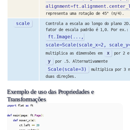
alignment
=
ft
.
alignment
.
center_
representa uma rotação de 45° (π/4).
scale
Controla a escala ao longo do plano 2D
fator de escala padrão é 1,0. Por ex.:
ft
.
Image
(...,
scale
=
Scale
(
scale_x
=
2
,
scale_y
x
multiplica as dimensões em
por 2 e
y
por .5. Alternativamente
Scale
(
scale
=
3
)
multiplica por 3 n
duas direções.
Exemplo de uso das Propriedades e
Transformações
import
 flet 
as
 ft

def
 main
(
page
:
 ft
.
Page
):
def
 mover_x
(
e
):
        ct
.
left 
+=
20