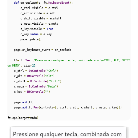
def
 on_teclado
(
e
:
 ft
.
KeyboardEvent
):
        c_ctrl
.
visible 
=
 e
.
ctrl

        c_alt
.
visible 
=
 e
.
alt

        c_shift
.
visible 
=
 e
.
shift

        c_meta
.
visible 
=
 e
.
meta

        c_key
.
visible 
=
True
        c_key
.
value
=
 e
.
key

        page
.
update
()
    page
.
on_keyboard_event 
=
 on_teclado

    t1
=
 ft
.
Text
(
"Pressione qualquer tecla, combinada com \nCTRL, ALT, SHIFT 
ou META"
,
 size
=
25
)
    c_ctrl 
=
BtControle
(
"Ctrl"
)
    c_alt 
=
BtControle
(
"Alt"
)
    c_shift 
=
BtControle
(
"Shift"
)
    c_meta 
=
BtControle
(
"Meta"
)
    c_key 
=
BtControle
(
""
)
    page
.
add
(
t1
)
    page
.
add
(
ft
.
Row
(
controls
=[
c_ctrl
,
 c_alt
,
 c_shift
,
 c_meta
,
 c_key
]))
ft
.
app
(
target
=
main
)