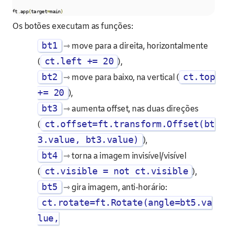
ft
.
app
(
target
=
main
)
Os botões executam as funções:
bt1
⇾ move para a direita, horizontalmente
ct.left += 20
(
),
bt2
ct.top
⇾ move para baixo, na vertical (
+= 20
),
bt3
⇾ aumenta offset, nas duas direções
ct.offset=ft.transform.Offset(bt
(
3.value, bt3.value)
),
bt4
⇾ torna a imagem invisível/visível
ct.visible = not ct.visible
(
),
bt5
⇾ gira imagem, anti-horário:
ct.rotate=ft.Rotate(angle=bt5.va
lue,