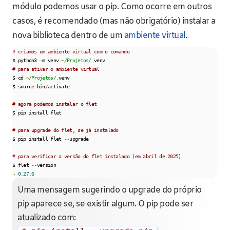
módulo podemos usar o pip. Como ocorre em outros
casos, é recomendado (mas não obrigatório) instalar a
nova biblioteca dentro de um
ambiente virtual
.
# criamos um ambiente virtual com o comando
$ python3 
-
m venv 
~
/Projetos/
.
# para ativar o ambiente virtual
$ cd 
~
/Projetos/
.
venv

$ source bin
/
activate

# agora podemos instalar o flet
$ pip install flet

# para upgrade do flet, se já instalado
$ pip install flet 
--
upgrade

# para verificar a versão do flet instalado (em abril de 2025)
$ flet 
--
↳
0.27
.
6
Uma mensagem sugerindo o upgrade do próprio
pip aparece se, se existir algum. O pip pode ser
atualizado com: