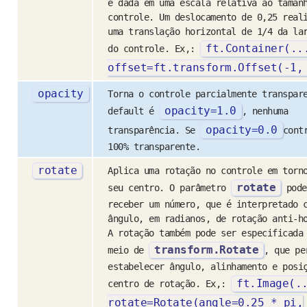
é dada em uma escala relativa ao taman
controle. Um deslocamento de 0,25 real
uma translação horizontal de 1/4 da la
ft
.
Container
(..
do controle. Ex,:
offset
=
ft
.
transform
.
Offset
(-
1
,
opacity
Torna o controle parcialmente transpar
opacity
=
1.0
default é
, nenhuma
opacity
=
0.0
transparência. Se
cont
100% transparente.
rotate
Aplica uma rotação no controle em torn
rotate
seu centro. O parâmetro
pode
receber um número, que é interpretado 
ângulo, em radianos, de rotação anti-h
A rotação também pode ser especificada
transform.Rotate
meio de
, que pe
estabelecer ângulo, alinhamento e posi
ft
.
Image
(.
centro de rotação. Ex,:
rotate
=
Rotate
(
angle
=
0.25
*
pi
,