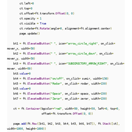
        ct
.
left
=
0
        ct
.
top
=
0
        ct
.
offset
=
ft
.
transform
.
Offset
(
0
,
0
)
        ct
.
opacity 
=
1
        ct
.
visible 
=
True
        ct
.
rotate
=
ft
.
Rotate
(
angle
=
0
,
 alignment
=
ft
.
alignment
.
center
)
        page
.
update
()
    bt1 
=
 ft
.
ElevatedButton
(
" "
,
 icon
=
"arrow_circle_right"
,
 on_click
=
mover_x
,
 width
=
50
)
    bt2 
=
 ft
.
ElevatedButton
(
" "
,
 icon
=
"arrow_circle_down"
,
 on_click
=
mover_y
,
 width
=
50
)
    bt3 
=
 ft
.
ElevatedButton
(
" "
,
 icon
=
"SUBDIRECTORY_ARROW_RIGHT"
,
 on_click
=
mover
,
 width
=
50
)
    bt3
.
value
=
0
    bt4 
=
 ft
.
ElevatedButton
(
"on/off"
,
 on_click
=
 sumir
,
 width
=
150
)
    bt5 
=
 ft
.
ElevatedButton
(
"Rodar"
,
 on_click
=
 rodar
,
 width
=
150
)
    bt5
.
value
=
0
    bt6 
=
 ft
.
ElevatedButton
(
"Opaco"
,
 on_click
=
 opaco
,
 width
=
150
)
    bt7 
=
 ft
.
ElevatedButton
(
"Zerar"
,
 on_click
=
 zerar
,
 width
=
150
)
    ct 
=
 ft
.
Container
(
bgcolor
=
"red"
,
 width
=
50
,
 height
=
50
,
 left
=
0
,
 top
=
0
,
                      offset
=
ft
.
transform
.
Offset
(
0
,
0
))
    page
.
add
(
ft
.
Row
([
bt1
,
 bt2
,
 bt3
,
 bt4
,
 bt5
,
 bt6
,
 bt7
]),
 ft
.
Stack
([
ct
],
width
=
1000
,
 height
=
1000
))