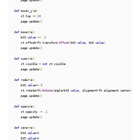
        page
.
update
()
def
 mover_y
(
e
):
        ct
.
top 
+=
20
        page
.
update
()
def
 mover
(
e
):
        bt3
.
value
+=
.
2
        ct
.
offset
=
ft
.
transform
.
Offset
(
bt3
.
value
,
 bt3
.
value
)
        page
.
update
()
def
 sumir
(
e
):
        ct
.
visible 
=
not
 ct
.
visible

        page
.
update
()
def
 rodar
(
e
):
        bt5
.
value
+=.
5
        ct
.
rotate
=
ft
.
Rotate
(
angle
=
bt5
.
value
,
 alignment
=
ft
.
alignment
.
center
)
        page
.
update
()
def
 opaco
(
e
):
        ct
.
opacity 
-=
.
1
        page
.
update
()
def
 zerar
(
e
):
        bt3
.
value
=
0
        bt5
.
value
=
0