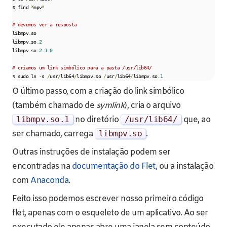
$ find 
*
mpv
*
# devemos ver a resposta
libmpv
.
so

libmpv
.
so
.
2
libmpv
.
so
.
2.1
.
0
# criamos um link simbólico para a pasta /usr/lib64/
$ sudo ln 
-
s 
/
usr
/
lib64
/
libmpv
.
so 
/
usr
/
lib64
/
libmpv
.
so
.
1
O último passo, com a criação do link simbólico
(também chamado de
symlink
), cria o arquivo
libmpv
.
so
.
1
no diretório
/usr/
lib64
/
que, ao
ser chamado, carrega
libmpv
.
so
.
Outras instruções de instalação podem ser
encontradas na
documentação do Flet,
ou a instalação
com
Anaconda
.
Feito isso podemos escrever nosso primeiro código
flet, apenas com o esqueleto de um aplicativo. Ao ser