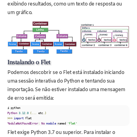
exibindo resultados, como um texto de resposta ou
um gráfico.
Instalando o Flet
Podemos descobrir se o Flet está instalado iniciando
uma sessão interativa do Python e tentando sua
importação. Se não estiver instalado uma mensagem
de erro será emitida:
Python
3.12
.
0
(...
 etc
.)
>>>
import
ModuleNotFoundError
:
No
module
 named 
'flet'
Flet exige Python 3.7 ou superior. Para instalar o