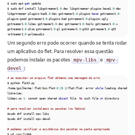
$ sudo apt
-
get
 update

$ sudo dnf install libgstreamer1
.
0
-
dev libgstreamer
-
plugins
-
base1
.
0
-
dev 
libgstreamer
-
plugins
-
bad1
.
0
-
dev gstreamer1
.
0
-
plugins
-
base
 gstreamer1
.
0
-
plugins
-
good gstreamer1
.
0
-
plugins
-
bad gstreamer1
.
0
-
plugins
-
ugly 
gstreamer1
.
0
-
libav gstreamer1
.
0
-
doc gstreamer1
.
0
-
tools gstreamer1
.
0
-
x 
gstreamer1
.
0
-
alsa gstreamer1
.
0
-
gl gstreamer1
.
0
-
gtk3 gstreamer1
.
0
-
qt5 
gstreamer1
.
0
-
pulseaudio
Um segundo erro pode ocorrer quando se tenta rodar
um aplicativo do flet. Para resolver essa questão
podemos instalar os pacotes
mpv
-
libs
e
mpv
-
devel
:
# ao executar um arquivo flet obtemos uma mensagem de erro
$ python flet3
.
/
home
/
guilherme
/.
flet
/
bin
/
flet
-
0.23
.
2
/
flet
/
flet
:
 error 
while
 loading shared 
libraries
:
libmpv
.
so
.
1
:
 cannot open shared 
object
 file
:
No
 such file 
or
 directory

# para resolver instalamos os pacotes (no fedora)
$sudo dnf install mpv
-
libs

$sudo dnf install mpv
-
devel

# podemos verificar a existência dos pacotes na pasta apropriada
$ cd 
/
usr
/
lib64
