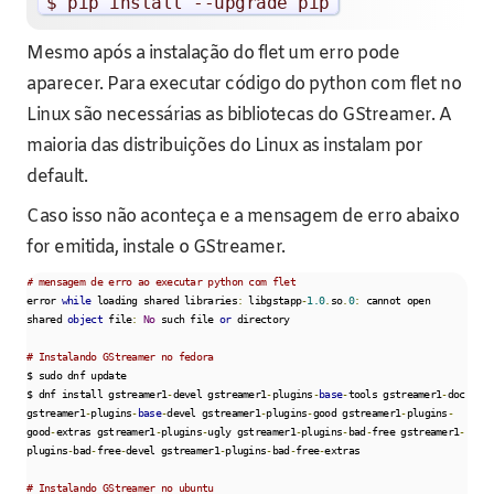
$ pip install
--
upgrade pip
Mesmo após a instalação do flet um erro pode
aparecer. Para executar código do python com flet no
Linux são necessárias as bibliotecas do GStreamer. A
maioria das distribuições do Linux as instalam por
default.
Caso isso não aconteça e a mensagem de erro abaixo
for emitida, instale o GStreamer.
# mensagem de erro ao executar python com flet
error 
while
 loading shared libraries
:
 libgstapp
-
1.0
.
so
.
0
:
 cannot open 
shared 
object
 file
:
No
 such file 
or
 directory

# Instalando GStreamer no fedora
$ sudo dnf update

$ dnf install gstreamer1
-
devel gstreamer1
-
plugins
-
base
-
tools gstreamer1
-
doc 
gstreamer1
-
plugins
-
base
-
devel gstreamer1
-
plugins
-
good gstreamer1
-
plugins
-
good
-
extras gstreamer1
-
plugins
-
ugly gstreamer1
-
plugins
-
bad
-
free gstreamer1
-
plugins
-
bad
-
free
-
devel gstreamer1
-
plugins
-
bad
-
free
-
extras

# Instalando GStreamer no ubuntu