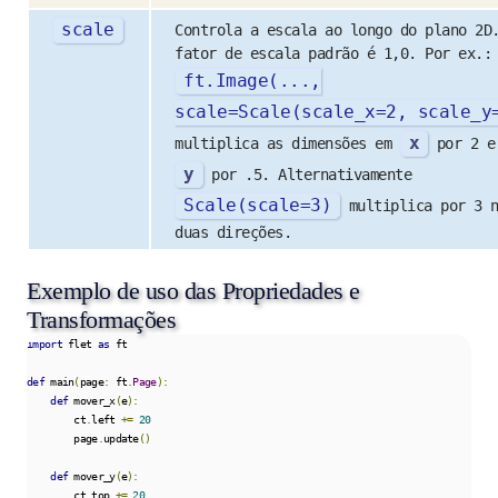
scale
Controla a escala ao longo do plano 2D
fator de escala padrão é 1,0. Por ex.:
ft
.
Image
(...,
scale
=
Scale
(
scale_x
=
2
,
scale_y
x
multiplica as dimensões em
por 2 e
y
por .5. Alternativamente
Scale
(
scale
=
3
)
multiplica por 3 n
duas direções.
Exemplo de uso das Propriedades e
Transformações
import
 flet 
as
 ft

def
 main
(
page
:
 ft
.
Page
):
def
 mover_x
(
e
):
        ct
.
left 
+=
20
        page
.
update
()
def
 mover_y
(
e
):
        ct
.
top 
+=
20