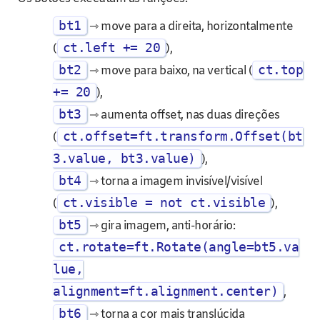
bt1
⇾ move para a direita, horizontalmente
ct.left += 20
(
),
bt2
ct.top
⇾ move para baixo, na vertical (
+= 20
),
bt3
⇾ aumenta offset, nas duas direções
ct.offset=ft.transform.Offset(bt
(
3.value, bt3.value)
),
bt4
⇾ torna a imagem invisível/visível
ct.visible = not ct.visible
(
),
bt5
⇾ gira imagem, anti-horário:
ct.rotate=ft.Rotate(angle=bt5.va
lue,
alignment=ft.alignment.center)
,
bt6
⇾ torna a cor mais translúcida