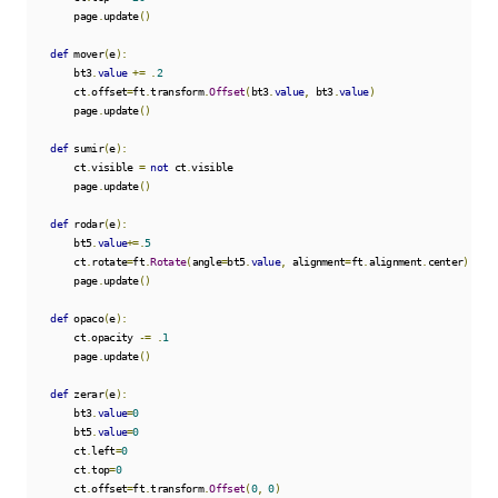
        page
.
update
()
def
 mover
(
e
):
        bt3
.
value
+=
.
2
        ct
.
offset
=
ft
.
transform
.
Offset
(
bt3
.
value
,
 bt3
.
value
)
        page
.
update
()
def
 sumir
(
e
):
        ct
.
visible 
=
not
 ct
.
visible

        page
.
update
()
def
 rodar
(
e
):
        bt5
.
value
+=.
5
        ct
.
rotate
=
ft
.
Rotate
(
angle
=
bt5
.
value
,
 alignment
=
ft
.
alignment
.
center
)
        page
.
update
()
def
 opaco
(
e
):
        ct
.
opacity 
-=
.
1
        page
.
update
()
def
 zerar
(
e
):
        bt3
.
value
=
0
        bt5
.
value
=
0
        ct
.
left
=
0
        ct
.
top
=
0
        ct
.
offset
=
ft
.
transform
.
Offset
(
0
,
0
)