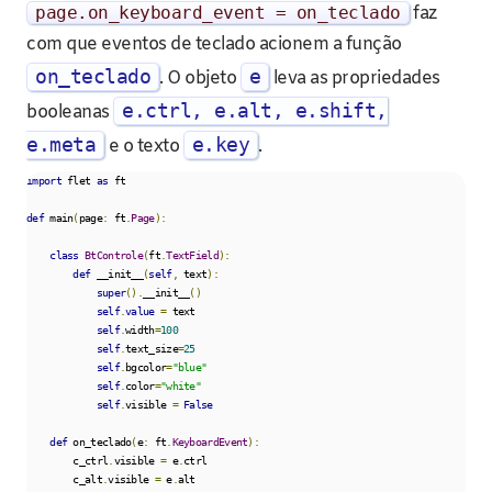
page
.
on_keyboard_event
=
on_teclado
faz
com que eventos de teclado acionem a função
on_teclado
e
. O objeto
leva as propriedades
e.ctrl, e.alt, e.shift,
booleanas
e.meta
e.key
e o texto
.
import
 flet 
as
 ft                                                          

def
 main
(
page
:
 ft
.
Page
):
class
BtControle
(
ft
.
TextField
):
def
 __init__
(
self
,
 text
):
super
().
__init__
()
self
.
value
=
 text

self
.
width
=
100
self
.
text_size
=
25
self
.
bgcolor
=
"blue"
self
.
color
=
"white"
self
.
visible 
=
False
def
 on_teclado
(
e
:
 ft
.
KeyboardEvent
):
        c_ctrl
.
visible 
=
 e
.
ctrl

        c_alt
.
visible 
=
 e
.
alt
