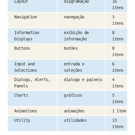
Layout
diagramação
16
itens
Navigation
navegação
3
itens
Information
exibição de
8
Displays
informação
itens
Buttons
botões
8
itens
Input and
entrada e
6
Selections
seleções
itens
Dialogs, Alerts,
dialogo e paineis
4
Panels
itens
Charts
gráficos
5
itens
Animations
animações
1 item
Utility
utilidades
13
itens