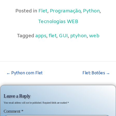
Posted in
Flet
,
Programação
,
Python
,
Tecnologias WEB
Tagged
apps
,
flet
,
GUI
,
ptyhon
,
web
Post
←
Python com Flet
Flet: Botões
→
navigation
Leave a Reply
Your email address will not be published.
Required fields are marked
*
Comment
*