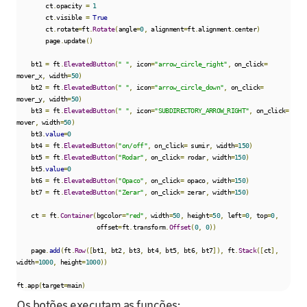
        ct
.
opacity 
=
1
        ct
.
visible 
=
True
        ct
.
rotate
=
ft
.
Rotate
(
angle
=
0
,
 alignment
=
ft
.
alignment
.
center
)
        page
.
update
()
    bt1 
=
 ft
.
ElevatedButton
(
" "
,
 icon
=
"arrow_circle_right"
,
 on_click
=
mover_x
,
 width
=
50
)
    bt2 
=
 ft
.
ElevatedButton
(
" "
,
 icon
=
"arrow_circle_down"
,
 on_click
=
mover_y
,
 width
=
50
)
    bt3 
=
 ft
.
ElevatedButton
(
" "
,
 icon
=
"SUBDIRECTORY_ARROW_RIGHT"
,
 on_click
=
mover
,
 width
=
50
)
    bt3
.
value
=
0
    bt4 
=
 ft
.
ElevatedButton
(
"on/off"
,
 on_click
=
 sumir
,
 width
=
150
)
    bt5 
=
 ft
.
ElevatedButton
(
"Rodar"
,
 on_click
=
 rodar
,
 width
=
150
)
    bt5
.
value
=
0
    bt6 
=
 ft
.
ElevatedButton
(
"Opaco"
,
 on_click
=
 opaco
,
 width
=
150
)
    bt7 
=
 ft
.
ElevatedButton
(
"Zerar"
,
 on_click
=
 zerar
,
 width
=
150
)
    ct 
=
 ft
.
Container
(
bgcolor
=
"red"
,
 width
=
50
,
 height
=
50
,
 left
=
0
,
 top
=
0
,
                      offset
=
ft
.
transform
.
Offset
(
0
,
0
))
    page
.
add
(
ft
.
Row
([
bt1
,
 bt2
,
 bt3
,
 bt4
,
 bt5
,
 bt6
,
 bt7
]),
 ft
.
Stack
([
ct
],
width
=
1000
,
 height
=
1000
))
ft
.
app
(
target
=
main
)
Os botões executam as funções: