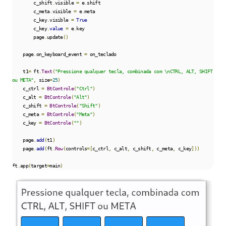
        c_shift
.
visible 
=
 e
.
shift

        c_meta
.
visible 
=
 e
.
meta

        c_key
.
visible 
=
True
        c_key
.
value
=
 e
.
key

        page
.
update
()
    page
.
on_keyboard_event 
=
 on_teclado

    t1
=
 ft
.
Text
(
"Pressione qualquer tecla, combinada com \nCTRL, ALT, SHIFT 
ou META"
,
 size
=
25
)
    c_ctrl 
=
BtControle
(
"Ctrl"
)
    c_alt 
=
BtControle
(
"Alt"
)
    c_shift 
=
BtControle
(
"Shift"
)
    c_meta 
=
BtControle
(
"Meta"
)
    c_key 
=
BtControle
(
""
)
    page
.
add
(
t1
)
    page
.
add
(
ft
.
Row
(
controls
=[
c_ctrl
,
 c_alt
,
 c_shift
,
 c_meta
,
 c_key
]))
ft
.
app
(
target
=
main
)