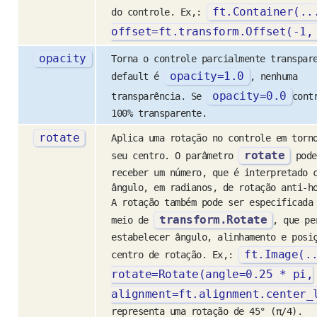
ft
.
Container
(..
do controle. Ex,:
offset
=
ft
.
transform
.
Offset
(-
1
,
opacity
Torna o controle parcialmente transpar
opacity
=
1.0
default é
, nenhuma
opacity
=
0.0
transparência. Se
cont
100% transparente.
rotate
Aplica uma rotação no controle em torn
rotate
seu centro. O parâmetro
pode
receber um número, que é interpretado 
ângulo, em radianos, de rotação anti-h
A rotação também pode ser especificada
transform.Rotate
meio de
, que pe
estabelecer ângulo, alinhamento e posi
ft
.
Image
(.
centro de rotação. Ex,:
rotate
=
Rotate
(
angle
=
0.25
*
pi
,
alignment
=
ft
.
alignment
.
center_
representa uma rotação de 45° (π/4).