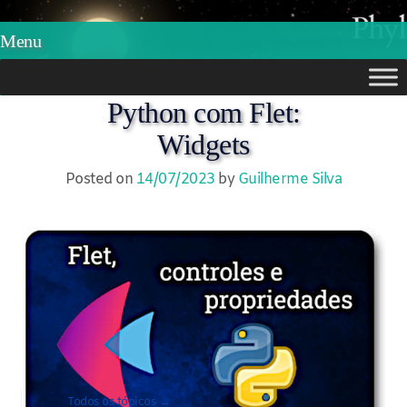
Phylos.net
Pensar e Imaginar
Menu
Skip
Python com Flet:
to
Widgets
content
Posted on
14/07/2023
by
Guilherme Silva
Todos os tópicos →