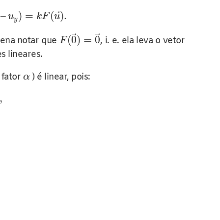
⃗
–
)
=
(
)
.
u
k
F
u
y
⃗
⃗
(
0
)
=
0
 pena notar que
, i. e. ela leva o vetor
F
s lineares.
 fator
) é linear, pois:
α
,