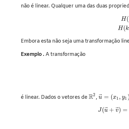
não é linear. Qualquer uma das duas propriedade
(
H
(
H
k
Embora esta não seja uma transformação lin
Exemplo .
A transformação
2
R
⃗
=
(
,
é linear. Dados o vetores de
,
u
x
y
1
1
⃗
⃗
(
+
)
=
J
u
v