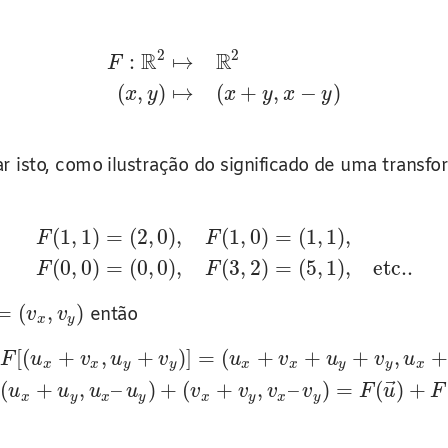
2
2
R
R
:
↦
F
(
,
)
↦
(
+
,
−
)
x
y
x
y
x
y
r isto, como ilustração do significado de uma trans
(
1
,
1
)
=
(
2
,
0
)
,
(
1
,
0
)
=
(
1
,
1
)
,
F
F
(
0
,
0
)
=
(
0
,
0
)
,
(
3
,
2
)
=
(
5
,
1
)
,
etc..
F
F
=
(
,
)
então
v
v
x
y
[
(
+
,
+
)
]
=
(
+
+
+
,
+
F
u
v
u
v
u
v
u
v
u
x
x
y
y
x
x
y
y
x
⃗
(
+
,
–
)
+
(
+
,
–
)
=
(
)
+
u
u
u
u
v
v
v
v
F
u
F
x
y
x
y
x
y
x
y