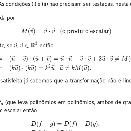
 As condições (i) e (ii) não precisam ser testadas, nesta 
ada por
⃗
⃗
⃗
(
)
=
⋅
(o produto escalar)
M
v
v
v
3
R
⃗
⃗
∈
to, se
,
então
u
v
⃗
⃗
⃗
⃗
⃗
⃗
⃗
⃗
⃗
⃗
=
(
+
)
⋅
(
+
)
=
⋅
+
⋅
+
2
⋅
≠
(
u
v
u
v
u
u
v
v
u
v
M
2
⃗
⃗
⃗
⃗
⃗
=
(
)
⋅
(
)
=
⋅
≠
(
)
.
k
u
k
u
k
u
u
k
M
u
satisfeita já sabemos que a transformação não é li
(que leva polinômios em polinômios, ambos de gr
P
n
 escalar então
(
+
)
=
(
)
+
(
)
,
D
f
g
D
f
D
g