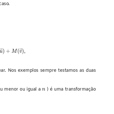
caso.
⃗
⃗
)
+
(
)
,
u
M
v
near. Nos exemplos sempre testamos as duas
au menor ou igual a
) é uma transformação
n