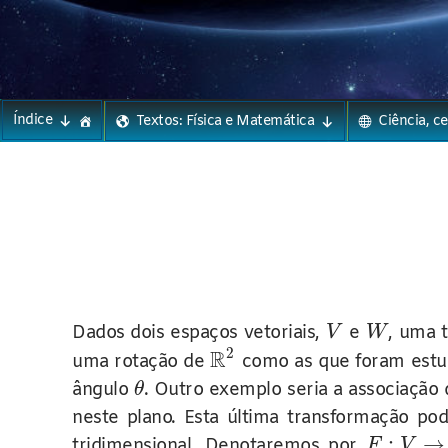
Phylos.net
Pensar e Imaginar
Skip
Índice
Textos: Física e Matemática
Ciência, c
to
content
Dados dois espaços vetoriais,
e
, uma 
V
W
2
R
uma rotação de
como as que foram estud
ângulo
. Outro exemplo seria a associaçã
θ
neste plano. Esta última transformação po
:
→
tridimensional. Denotaremos por
F
V