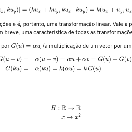
,
)
]
=
(
+
,
–
)
=
(
+
,
u
k
u
k
u
k
u
k
u
k
u
k
u
u
u
x
y
x
y
x
y
x
y
x
ições e é, portanto, uma transformação linear. Vale a
 breve, uma característica de todas as transformaçõe
(
)
=
 por
, (a multiplicação de um vetor por um
G
u
α
u
(
+
)
=
(
+
)
=
+
=
(
)
+
(
)
G
u
v
α
u
v
α
u
α
v
G
u
G
v
(
)
=
(
)
=
(
)
=
(
)
.
G
k
u
α
k
u
k
α
u
k
G
u
R
R
:
→
H
2
↦
x
x