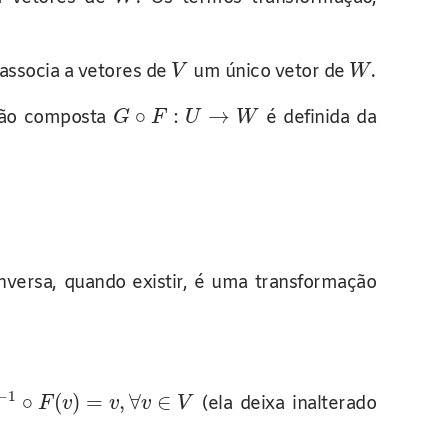
associa a vetores de
um único vetor de
.
V
W
∘
:
→
ção composta
é definida da
G
F
U
W
nversa, quando existir, é uma transformação
−
1
∘
(
)
=
,
∀
∈
(ela deixa inalterado
F
v
v
v
V