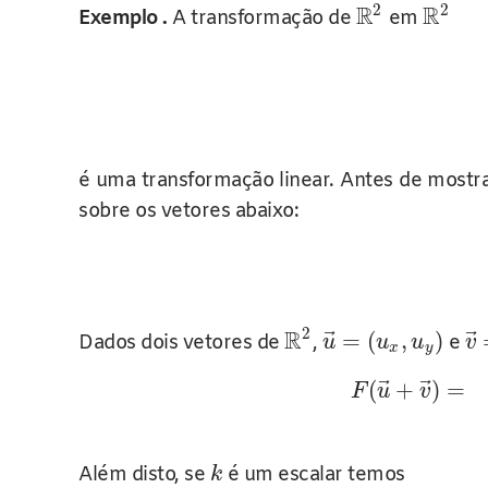
2
2
R
R
Exemplo .
A transformação de
em
é uma transformação linear. Antes de mostra
sobre os vetores abaixo:
2
R
⃗
⃗
=
(
,
)
Dados dois vetores de
,
e
u
u
u
v
x
y
⃗
⃗
(
+
)
=
F
u
v
Além disto, se
é um escalar temos
k