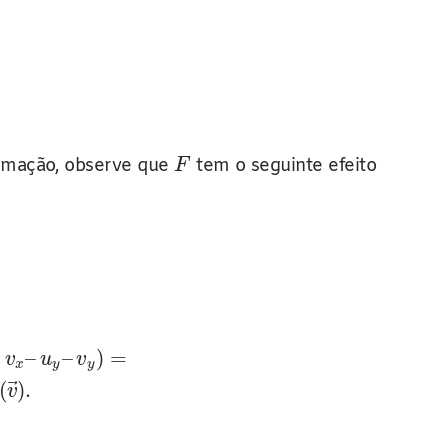
formação, observe que
tem o seguinte efeito
F
–
–
)
=
v
u
v
x
y
y
⃗
(
)
.
v