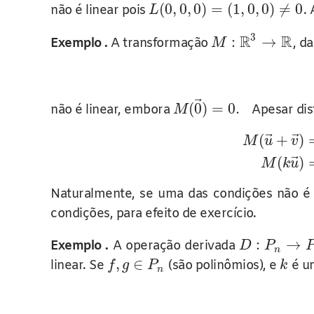
(
0
,
0
,
0
)
=
(
1
,
0
,
0
)
≠
0
não é linear pois
.
L
3
R
R
:
→
Exemplo .
A transformação
, d
M
⃗
(
0
)
=
0.
não é linear, embora
Apesar dis
M
⃗
⃗
(
+
)
M
u
v
⃗
(
)
M
k
u
Naturalmente, se uma das condições não é 
condições, para efeito de exercício.
:
→
Exemplo .
A operação derivada
D
P
n
,
∈
linear. Se
(são polinômios), e
é um
f
g
P
k
n