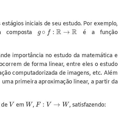
stágios iniciais de seu estudo. Por exemplo,
R
R
∘
:
→
a composta
é a função
g
f
ande importância no estudo da matemática e
correm de forma linear, entre eles o estudo
ulação computadorizada de imagens, etc. Além
ma primeira aproximação linear, a partir da
:
→
o de
em
,
, satisfazendo:
V
W
F
V
W