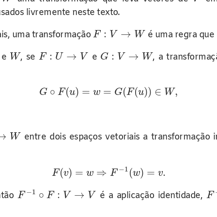
usados livremente neste texto.
:
→
ais, uma transformação
é uma regra que 
F
V
W
:
→
:
→
e
, se
e
, a transforma
W
F
U
V
G
V
W
∘
(
)
=
=
(
(
)
)
∈
,
G
F
u
w
G
F
u
W
→
entre dois espaços vetoriais a transformação i
W
−
1
(
)
=
⇒
(
)
=
.
F
v
w
F
w
v
−
1
∘
:
→
ntão
é a aplicação identidade,
F
F
V
V
F