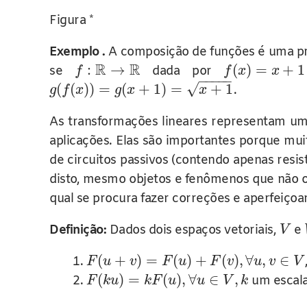
Figura *
Exemplo .
A composição de funções é uma prát
R
R
:
→
(
)
=
+
1
se
dada por
f
f
x
x
−
−
−
−
−
√
(
(
)
)
=
(
+
1
)
=
+
1
.
g
f
x
g
x
x
As transformações lineares representam um
aplicações. Elas são importantes porque mu
de circuitos passivos (contendo apenas resi
disto, mesmo objetos e fenômenos que não o
qual se procura fazer correções e aperfeiço
Definição:
Dados dois espaços vetoriais,
e
V
(
+
)
=
(
)
+
(
)
,
∀
,
∈
F
u
v
F
u
F
v
u
v
V
(
)
=
(
)
,
∀
∈
,
um escala
F
k
u
k
F
u
u
V
k