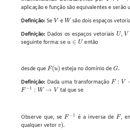
aplicação e função são equivalentes e serão 
Definição:
Se
e
são dois espaços vetori
V
W
,
Definição:
Dados os espaços vetoriais
U
V
∈
seguinte forma: se
então
u
U
(
)
desde que
esteja no domínio de
.
F
u
G
:
Definição:
Dada uma transformação
F
V
−
1
:
→
tal que se
F
W
V
−
1
Observe que, se
é a inversa de
, e
F
F
)
qualquer vetor
.
v