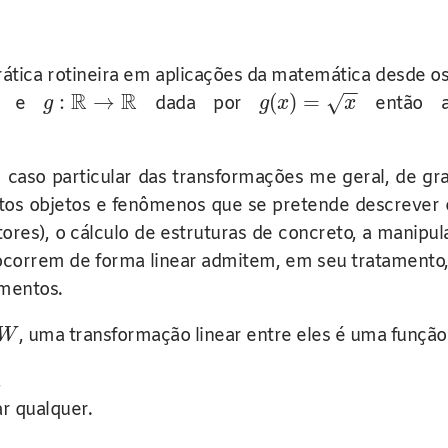
ica rotineira em aplicações da matemática desde os e
−
−
R
R
:
→
(
)
=
√
e
dada por
então 
g
g
x
x
 caso particular das transformações me geral, de gr
itos objetos e fenômenos que se pretende descrever o
stores), o cálculo de estruturas de concreto, a manip
correm de forma linear admitem, em seu tratamento, u
amentos.
, uma transformação linear entre eles é uma funçã
W
,
r qualquer.