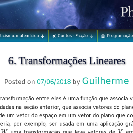
eticismo, matemática
Contos - Ficção
Programação
6. Transformações Lineares
Guilherme
Posted on
07/06/2018
by
transformação entre eles é uma função que associa 
adas na seção anterior, que associa vetores do plan
o de um vetor do espaço em um vetor do plano que co
deria, por exemplo, ser usada em uma aplicação g
uma transformação que leva vetores de
em
W
V