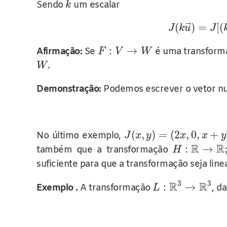
Sendo
um escalar
k
⃗
(
)
=
[
(
J
k
u
J
:
→
Afirmação:
Se
é uma transforma
F
V
W
.
W
Demonstração:
Podemos escrever o vetor n
(
,
)
=
(
2
,
0
,
+
No último exemplo,
J
x
y
x
x
y
R
R
:
→
também que a transformação
H
suficiente para que a transformação seja linea
3
3
R
R
:
→
Exemplo .
A transformação
, d
L