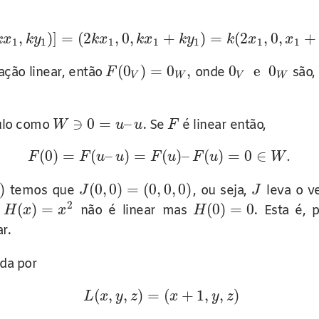
,
)
]
=
(
2
,
0
,
+
)
=
(
2
,
0
,
+
k
x
k
y
k
x
k
x
k
y
k
x
x
1
1
1
1
1
1
1
(
0
)
=
0
,
0
e
0
ção linear, então
onde
são,
F
V
W
V
W
∋
0
=
–
ulo como
. Se
é linear então,
W
u
u
F
(
0
)
=
(
–
)
=
(
)
–
(
)
=
0
∈
.
F
F
u
u
F
u
F
u
W
)
(
0
,
0
)
=
(
0
,
0
,
0
)
temos que
, ou seja,
leva o v
J
J
2
;
(
)
=
(
0
)
=
0
não é linear mas
. Esta é,
H
x
x
H
r.
ada por
(
,
,
)
=
(
+
1
,
,
)
L
x
y
z
x
y
z