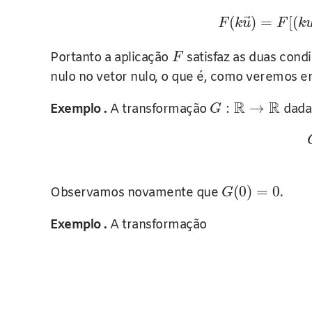
⃗
(
)
=
[
(
F
k
u
F
k
Portanto a aplicação
satisfaz as duas cond
F
nulo no vetor nulo, o que é, como veremos em
R
R
:
→
Exemplo .
A transformação
dada
G
(
0
)
=
0
Observamos novamente que
.
G
Exemplo .
A transformação