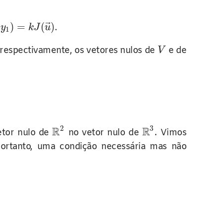
⃗
)
=
(
)
.
y
k
J
u
1
 respectivamente, os vetores nulos de
e de
V
2
3
R
R
etor nulo de
no vetor nulo de
. Vimos
 portanto, uma condição necessária mas não