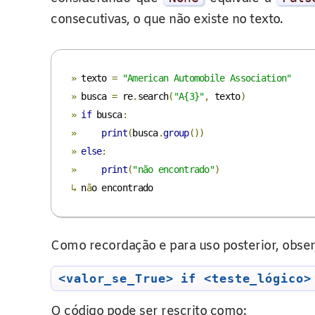
consecutivas, o que não existe no texto.
»
 texto 
=
"American Automobile Association"
»
 busca 
=
 re
.
search
(
"A{3}"
,
 texto
)
»
if
 busca
:
»
print
(
busca
.
group
())
»
else
:
»
print
(
"não encontrado"
)
↳
 n
ã
o encontrado    
Como recordação e para uso posterior, obse
<valor_se_True> if <teste_lógico>
O código pode ser rescrito como: