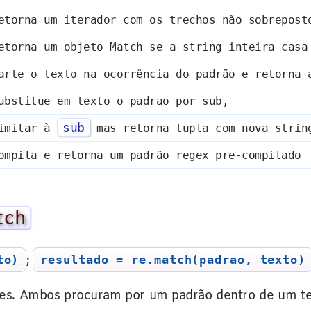
etorna um iterador com os trechos não sobrepost
etorna um objeto Match se a string inteira casa
arte o texto na ocorrência do padrão e retorna 
ubstitue em texto o padrao por sub,
sub
imilar à
mas retorna tupla com nova strin
ompila e retorna um padrão regex pre-compilado
tch
;
to)
resultado = re.match(padrao, texto)
res. Ambos procuram por um padrão dentro de um te