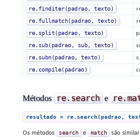
re
.
finditer
(
padrao
,
texto
)
r
re
.
fullmatch
(
padrao
,
texto
)
r
re
.
split
(
padrao
,
texto
)
p
re
.
sub
(
padrao
,
sub
,
texto
)
s
re
.
subn
(
padrao
,
texto
)
s
re
.
compile
(
padrao
)
c
re
.
search
re
.
ma
Métodos
e
resultado = re.search(padrao, tex
Os métodos
search
e
match
são simila