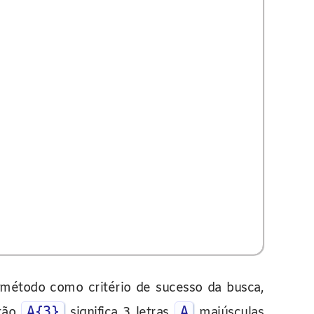
étodo como critério de sucesso da busca,
A{3}
A
drão
significa 3 letras
maiúsculas