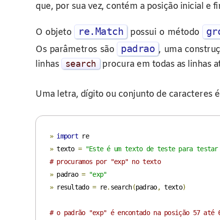
que, por sua vez, contém a posição inicial e
re.Match
gr
O objeto
possui o método
padrao
Os parâmetros são
, uma constru
linhas
search
procura em todas as linhas a
Uma letra, dígito ou conjunto de caracteres 
»
import
»
 texto 
=
"Este é um texto de teste para testar
# procuramos por "exp" no texto
»
 padrao 
=
"exp"
»
 resultado 
=
 re
.
search
(
padrao
,
 texto
)
# o padrão "exp" é encontado na posição 57 até 