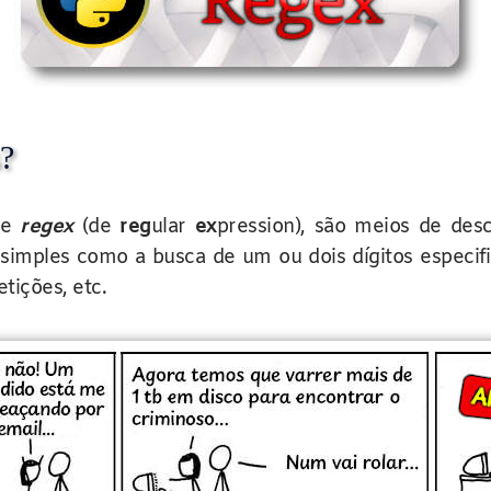
?
de
regex
(de
reg
ular
ex
pression), são meios de de
simples como a busca de um ou dois dígitos especif
tições, etc.