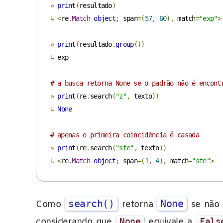
»
print
(
resultado
)
↳
<
re
.
Match
object
;
 span
=(
57
,
60
),
 match
=
"exp"
>
»
print
(
resultado
.
group
())
↳
 exp

# a busca retorna None se o padrão não é encont
»
print
(
re
.
search
(
"z"
,
 texto
))
↳
None
# apenas o primeira coincidência é casada
»
print
(
re
.
search
(
"ste"
,
 texto
))
↳
<
re
.
Match
object
;
 span
=(
1
,
4
),
 match
=
"ste"
>
search()
None
Como
retorna
se não 
considerando que
None
equivale a
Fals