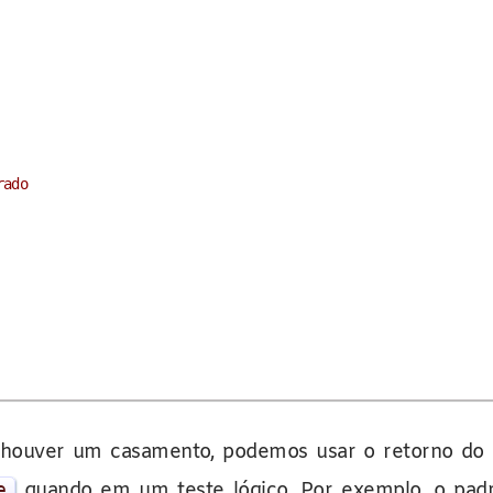
rado
houver um casamento, podemos usar o retorno do m
e
quando em um teste lógico. Por exemplo, o pa