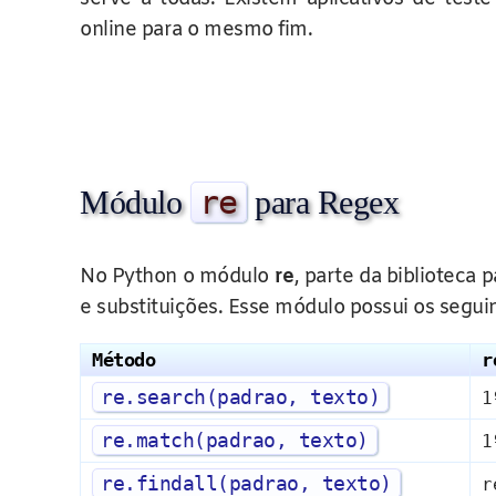
online para o mesmo fim.
re
Módulo
para Regex
No Python o módulo
re
, parte da biblioteca
e substituições. Esse módulo possui os segu
Método
r
re
.
search
(
padrao
,
texto
)
1
re
.
match
(
padrao
,
texto
)
1
re
.
findall
(
padrao
,
texto
)
r