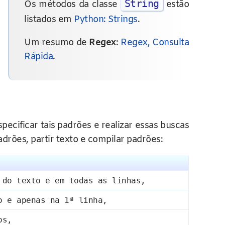
String
Os métodos da classe
estão
listados em
Python: Strings
.
Um resumo de
Regex
:
Regex, Consulta
Rápida
.
ecificar tais padrões e realizar essas buscas
rões, partir texto e compilar padrões:
 do texto e em todas as linhas,
o e apenas na 1ª linha,
os,