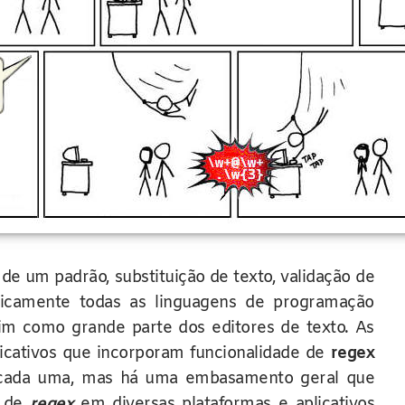
e um padrão, substituição de texto, validação de
aticamente todas as linguagens de programação
im como grande parte dos editores de texto. As
icativos que incorporam funcionalidade de
regex
s, cada uma, mas há uma embasamento geral que
e de
regex
em diversas plataformas e aplicativos