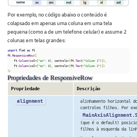
Por exemplo, no código abaixo o conteúdo é
colapsado em apenas uma coluna em uma tela
pequena (como a de um telefone celular) e assume 2
colunas em telas grandes:
import
 flet 
as
 ft

ft
.
ResponsiveRow
([
    ft
.
Column
(
col
={
"sm"
:
6
},
 controls
=[
ft
.
Text
(
"Column 1"
)]),
    ft
.
Column
(
col
={
"sm"
:
6
},
 controls
=[
ft
.
Text
(
"Column 2"
)])
])
Propriedades de ResponsiveRow
Propriedade
Descrição
alignment
alinhamento horizontal d
controles filhos. Por ex
MainAxisAlignment.
(que é o default) posici
filhos à esquerda da lin