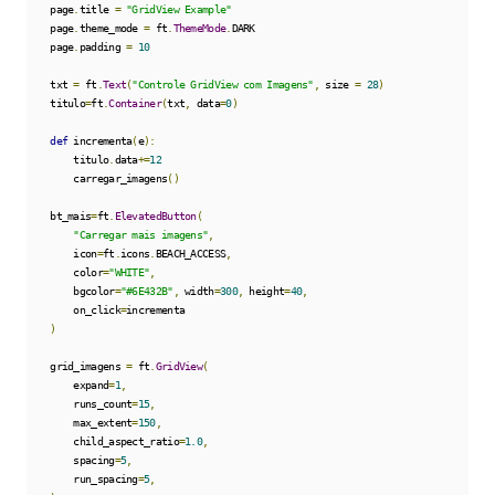
    page
.
title 
=
"GridView Example"
    page
.
theme_mode 
=
 ft
.
ThemeMode
.
DARK

    page
.
padding 
=
10
    txt 
=
 ft
.
Text
(
"Controle GridView com Imagens"
,
 size 
=
28
)
    titulo
=
ft
.
Container
(
txt
,
 data
=
0
)
def
 incrementa
(
e
):
        titulo
.
data
+=
12
        carregar_imagens
()
    bt_mais
=
ft
.
ElevatedButton
(
"Carregar mais imagens"
,
        icon
=
ft
.
icons
.
BEACH_ACCESS
,
        color
=
"WHITE"
,
        bgcolor
=
"#6E432B"
,
 width
=
300
,
 height
=
40
,
        on_click
=
incrementa

)
    grid_imagens 
=
 ft
.
GridView
(
        expand
=
1
,
        runs_count
=
15
,
        max_extent
=
150
,
        child_aspect_ratio
=
1.0
,
        spacing
=
5
,
        run_spacing
=
5
,