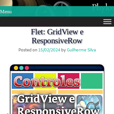
Phylos.net
Pensar e Imaginar
Menu
Skip
Flet: GridView e
to
ResponsiveRow
content
Posted on
15/02/2024
by
Guilherme Silva