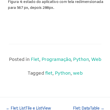
Figura 4: estado do aplicativo com tela redimensionada
para 567 px, depois 288px.
Posted in
Flet
,
Programação
,
Python
,
Web
Tagged
flet
,
Python
,
web
Post
←
Flet: ListTile e ListView
Flet: DataTable
→