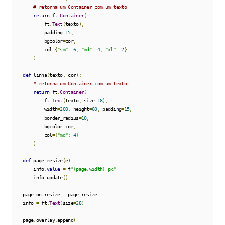
# retorna um Container com um texto
return
 ft
.
Container
(
            ft
.
Text
(
texto
),
            padding
=
15
,
            bgcolor
=
cor
,
            col
={
"sm"
:
6
,
"md"
:
4
,
"xl"
:
2
}
)
def
 linha
(
texto
,
 cor
):
# retorna um Container com um texto
return
 ft
.
Container
(
            ft
.
Text
(
texto
,
 size
=
18
),
            width
=
200
,
 height
=
60
,
 padding
=
15
,
            border_radius
=
10
,
            bgcolor
=
cor
,
            col
={
"md"
:
4
}
)
def
 page_resize
(
e
):
        info
.
value
=
 f
"{page.width} px"
        info
.
update
()
    page
.
on_resize 
=
 page_resize

    info 
=
 ft
.
Text
(
size
=
28
)
    page
.
overlay
.
append
(