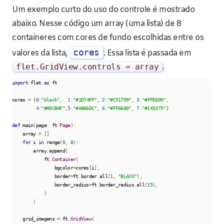
Um exemplo curto do uso do controle é mostrado
abaixo. Nesse código um array (uma lista) de 8
containeres com cores de fundo escolhidas entre os
cores
valores da lista,
. Essa lista é passada em
flet
.
GridView
.
controls
=
array
.
import
 flet 
as
 ft

cores 
=
{
0
:
"black"
,
1
:
"#1D74FF"
,
2
:
"#C51709"
,
3
:
"#FFE000"
,
4
:
"#00CB4F"
,
5
:
"#A866DC"
,
6
:
"#FF6600"
,
7
:
"#145375"
}
def
 main
(
page
:
 ft
.
Page
):
    array 
=
[]
for
 i 
in
 range
(
0
,
8
):
        array
.
append
(
            ft
.
Container
(
                bgcolor
=
cores
[
i
],
                border
=
ft
.
border
.
all
(
1
,
"BLACK"
),
                border_radius
=
ft
.
border_radius
.
all
(
15
),
)
)
    grid_imagens 
=
 ft
.
GridView
(