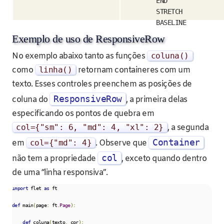
END
STRETCH
BASELINE
Exemplo de uso de ResponsiveRow
No exemplo abaixo tanto as funções
coluna
()
como
linha
()
retornam containeres com um
texto. Esses controles preenchem as posições de
ResponsiveRow
coluna do
, a primeira delas
especificando os pontos de quebra em
col
={
"sm"
:
6
,
"md"
:
4
,
"xl"
:
2
}
, a segunda
Container
em
col
={
"md"
:
4
}
. Observe que
col
não tem a propriedade
, exceto quando dentro
de uma “linha responsiva”.
import
 flet 
as
 ft

def
 main
(
page
:
 ft
.
Page
):
def
 coluna
(
texto
,
 cor
):