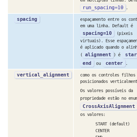
run_spacing
=
10
.
spacing
espaçamento entre os con
em uma linha. Default é
spacing=10
(pixeis
virtuais). Esse espaçame
é aplicado quando o alin
alignment
star
(
) é
end
center
ou
.
vertical_alignment
como os controles filhos
posicionados verticalmen
Os valores possíveis da
propriedade estão no enu
CrossAxisAlignment
os valores:
START (default)
CENTER