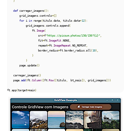
)
def
 carregar_imagens
():
        grid_imagens
.
controls
=[]
for
 i 
in
 range
(
titulo
.
data
,
 titulo
.
data
+
12
):
            grid_imagens
.
controls
.
append
(
                ft
.
Image
(
                    src
=
f
"https://picsum.photos/150/150?{i}"
,
                    fit
=
ft
.
ImageFit
.
NONE
,
                    repeat
=
ft
.
ImageRepeat
.
NO_REPEAT
,
                    border_radius
=
ft
.
border_radius
.
all
(
10
),
)
)
        page
.
update
()
    carregar_imagens
()
    page
.
add
(
ft
.
Column
([
ft
.
Row
([
titulo
,
  bt_mais
]),
 grid_imagens
]))
ft
.
app
(
target
=
main
)