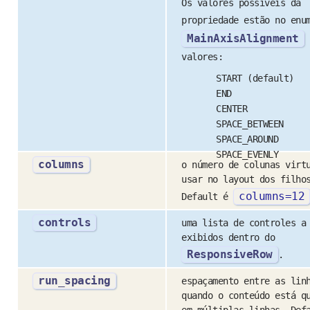
Os valores possíveis da
propriedade estão no enu
MainAxisAlignment
valores:
START (default)
END
CENTER
SPACE_BETWEEN
SPACE_AROUND
SPACE_EVENLY
columns
o número de colunas virt
usar no layout dos filho
columns
=
12
Default é
controls
uma lista de controles a
exibidos dentro do
ResponsiveRow
.
run_spacing
espaçamento entre as lin
quando o conteúdo está q
em múltiplas linhas. Def