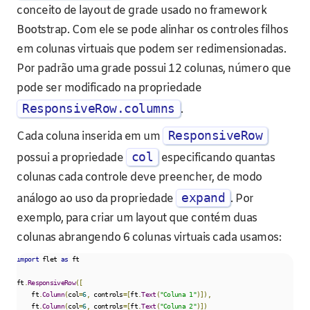
conceito de layout de grade usado no framework
Bootstrap. Com ele se pode alinhar os controles filhos
em colunas virtuais que podem ser redimensionadas.
Por padrão uma grade possui 12 colunas, número que
pode ser modificado na propriedade
ResponsiveRow.columns
.
ResponsiveRow
Cada coluna inserida em um
col
possui a propriedade
especificando quantas
colunas cada controle deve preencher, de modo
expand
análogo ao uso da propriedade
. Por
exemplo, para criar um layout que contém duas
colunas abrangendo 6 colunas virtuais cada usamos:
import
 flet 
as
 ft

ft
.
ResponsiveRow
([
    ft
.
Column
(
col
=
6
,
 controls
=[
ft
.
Text
(
"Coluna 1"
)]),
    ft
.
Column
(
col
=
6
,
 controls
=[
ft
.
Text
(
"Coluna 2"
)])