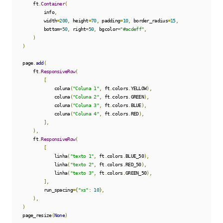
        ft
.
Container
(
            info
,
            width
=
200
,
 height
=
70
,
 padding
=
10
,
 border_radius
=
15
,
            bottom
=
50
,
 right
=
50
,
 bgcolor
=
"#acdeff"
,
)
)
    page
.
add
(
        ft
.
ResponsiveRow
(
[
                coluna
(
"Coluna 1"
,
 ft
.
colors
.
YELLOW
),
                coluna
(
"Coluna 2"
,
 ft
.
colors
.
GREEN
),
                coluna
(
"Coluna 3"
,
 ft
.
colors
.
BLUE
),
                coluna
(
"Coluna 4"
,
 ft
.
colors
.
RED
),
],
),
        ft
.
ResponsiveRow
(
[
                linha
(
"texto 1"
,
 ft
.
colors
.
BLUE_50
),
                linha
(
"texto 2"
,
 ft
.
colors
.
RED_50
),
                linha
(
"texto 3"
,
 ft
.
colors
.
GREEN_50
),
],
            run_spacing
={
"xs"
:
10
},
),
)
    page_resize
(
None
)