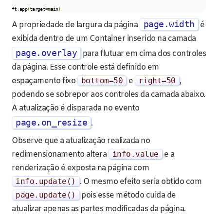
ft
.
app
(
target
=
main
)
page.width
A propriedade de largura da página
é
exibida dentro de um Container inserido na camada
page.overlay
para flutuar em cima dos controles
da página. Esse controle está definido em
espaçamento fixo
bottom
=
50
e
right
=
50
,
podendo se sobrepor aos controles da camada abaixo.
A atualização é disparada no evento
page.on_resize
.
Observe que a atualização realizada no
redimensionamento altera
info
.
value
e a
renderização é exposta na página com
info
.
update
()
. O mesmo efeito seria obtido com
page
.
update
()
pois esse método cuida de
atualizar apenas as partes modificadas da página.