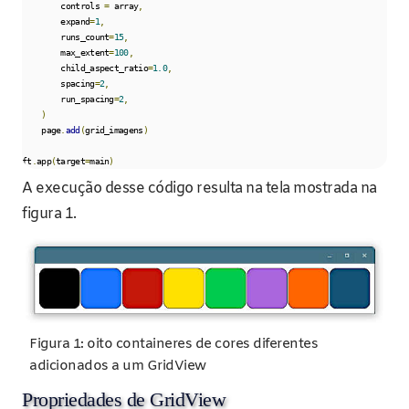
        controls 
=
 array
,
        expand
=
1
,
        runs_count
=
15
,
        max_extent
=
100
,
        child_aspect_ratio
=
1.0
,
        spacing
=
2
,
        run_spacing
=
2
,
)
    page
.
add
(
grid_imagens
)
ft
.
app
(
target
=
main
)
A execução desse código resulta na tela mostrada na
figura 1.
Figura 1: oito containeres de cores diferentes
adicionados a um GridView
Propriedades de GridView