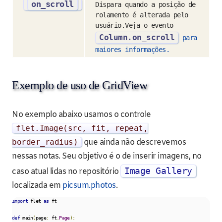
on_scroll
Dispara quando a posição de
rolamento é alterada pelo
usuário.Veja o evento
Column.on_scroll
para
maiores informações.
Exemplo de uso de GridView
No exemplo abaixo usamos o controle
flet
.
Image
(
src
,
fit
,
repeat
,
border_radius
)
que ainda não descrevemos
nessas notas. Seu objetivo é o de inserir imagens, no
Image Gallery
caso atual lidas no repositório
localizada em
picsum.photos
.
import
 flet 
as
 ft

def
 main
(
page
:
 ft
.
Page
):