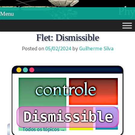
Phylos.net
Pensar e Imaginar
Menu
Skip
Flet: Dismissible
to
Posted on
05/02/2024
by
Guilherme Silva
content
Todos os tópicos →