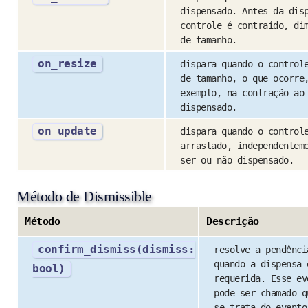
dispensado. Antes da dis
controle é contraído, di
de tamanho.
on_resize
dispara quando o control
de tamanho, o que ocorre
exemplo, na contração ao
dispensado.
on_update
dispara quando o control
arrastado, independentem
ser ou não dispensado.
Método de Dismissible
Método
Descrição
confirm_dismiss(dismiss:
resolve a pendênci
quando a dispensa 
bool)
requerida. Esse ev
pode ser chamado q
se trata do evento