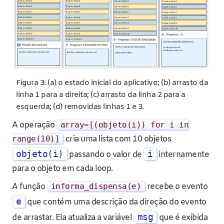
Figura 3: (a) o estado inicial do aplicativo; (b) arrasto da
linha 1 para a direita; (c) arrasto da linha 2 para a
esquerda; (d) removidas linhas 1 e 3.
A operação
array
=[(
objeto
(
i
))
for
i
in
range
(
10
)]
cria uma lista com 10 objetos
objeto(i)
i
passando o valor de
internamente
para o objeto em cada loop.
A função
informa_dispensa
(
e
)
recebe o evento
e
que contém uma descrição da direção do evento
msg
de arrastar. Ela atualiza a variável
que é exibida