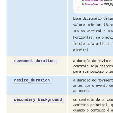
        ft
.
DismissDirection
.
VERTICAL
        ft
.
DismissDirection
.
START_TO
}
)
Esse dicionário defin
valores mínimos (
thre
10% na vertical e 70%
horizontal, se o movi
início para o final (
direita).
movement_duration
a duração do moviment
controle seja dispens
para sua posição orig
resize_duration
a duração do moviment
antes que o evento de
acionado.
secondary_background
um controle desenhado
conteúdo principal, q
quando o conteúdo é a