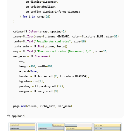
            on_dismiss
=
dispensar
,
            on_update
=
atualizar
,
            on_confirm_dismiss
=
informe_dispensa

)
for
 i 
in
 range
(
10
)
]
    coluna
=
ft
.
Column
(
array
,
 spacing
=
1
)
    icone
=
ft
.
Icon
(
name
=
ft
.
icons
.
KEYBOARD
,
 color
=
ft
.
colors
.
BLUE
,
 size
=
30
)
    texto
=
ft
.
Text
(
"Posição dos controles"
,
 size
=
18
)
    linha_info 
=
 ft
.
Row
([
icone
,
 texto
])
    msg 
=
 ft
.
Text
(
f
"Eventos capturados (Dispensar):\n"
,
 size
=
15
)
    ver_acao 
=
 ft
.
Container
(
        msg
,
        height
=
100
,
 width
=
380
,
        expand
=
True
,
        border 
=
 ft
.
border
.
all
(
2
,
 ft
.
colors
.
BLACK54
),
        bgcolor
=
 cor
[
2
],
        padding 
=
 ft
.
padding
.
all
(
12
),
        margin 
=
 ft
.
margin
.
all
(
3
)
)
    page
.
add
(
coluna
,
 linha_info
,
 ver_acao
)
ft
.
app
(
main
)