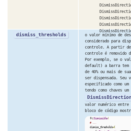
DismissDirecti
DismissDirecti
DismissDirecti
DismissDirecti
DismissDirecti
dismiss_thresholds
o valor mínimo de des
considerado para disp
controle. A partir de
controle é removido d
Por exemplo, se o val
default) a barra tem 
de 40% ou mais de sua
ser dispensada. Seu v
especificado como um 
tendo como chaves um 
DismissDirectio
valor numérico entre 
bloco de código mostr
    ft
.
Dismissible
(
# ...
    dismiss_thresholds
={