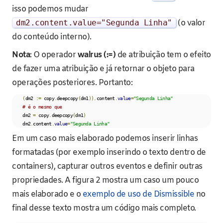
isso podemos mudar
dm2
.
content
.
value
=
"Segunda Linha"
(o valor
do conteúdo interno).
Nota
: O operador
walrus (:=)
de atribuição tem o efeito
de fazer uma atribuição e já retornar o objeto para
operações posteriores. Portanto:
(
dm2 
:=
 copy
.
deepcopy
(
dm1
)).
content
.
value
=
"Segunda Linha"
# é o mesmo que
    dm2 
=
 copy
.
deepcopy
(
dm1
)
    dm2
.
content
.
value
=
"Segunda Linha"
Em um caso mais elaborado podemos inserir linhas
formatadas (por exemplo inserindo o texto dentro de
containers), capturar outros eventos e definir outras
propriedades. A figura 2 mostra um caso um pouco
mais elaborado e o
exemplo de uso de Dismissible
no
final desse texto mostra um código mais completo.