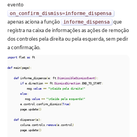
evento
on_confirm_dismiss
=
informe_dispensa
apenas aciona a função
informe_dispensa
que
registra na caixa de informações as ações de remoção
dos controles pela direita ou pela esquerda, sem pedir
a confirmação.
import
 flet 
as
 ft

def
 main
(
page
):
def
 informe_dispensa
(
e
:
 ft
.
DismissibleDismissEvent
):
if
 e
.
direction 
==
 ft
.
DismissDirection
.
END_TO_START
:
            msg
.
value
+=
"\nSaída pela direita!"
else
:
           msg
.
value
+=
"\nSaída pela esquerda!"
        e
.
control
.
confirm_dismiss
(
True
)
        page
.
update
()
def
 dispensar
(
e
):
        coluna
.
controls
.
remove
(
e
.
control
)
        page
.
update
()