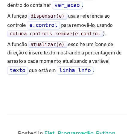
ver_acao
dentro do container
.
A função
dispensar
(
e
)
usa a referência ao
e.control
controle
para removê-lo, usando
coluna
.
controls
.
remove
(
e
.
control
).
A função
atualizar
(
e
)
escolhe um ícone de
direção e insere texto mostrando a porcentagem de
arrasto a cada momento, atualizando a variável
texto
linha_lnfo
que está em
.
Posted in
Flet
,
Programação
,
Python
,