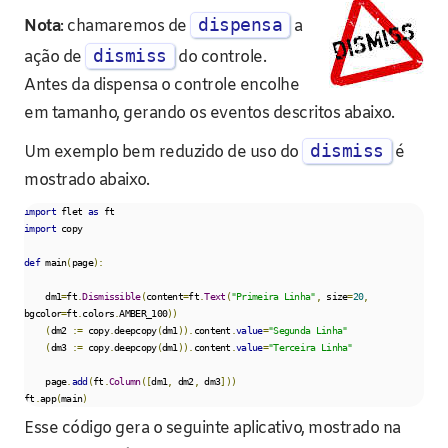
dispensa
Nota
: chamaremos de
a
dismiss
ação de
do controle.
Antes da dispensa o controle encolhe
em tamanho, gerando os eventos descritos abaixo.
dismiss
Um exemplo bem reduzido de uso do
é
mostrado abaixo.
import
 flet 
as
import
 copy

def
 main
(
page
):
    dm1
=
ft
.
Dismissible
(
content
=
ft
.
Text
(
"Primeira Linha"
,
 size
=
20
,
bgcolor
=
ft
.
colors
.
AMBER_100
))
(
dm2 
:=
 copy
.
deepcopy
(
dm1
)).
content
.
value
=
"Segunda Linha"
(
dm3 
:=
 copy
.
deepcopy
(
dm1
)).
content
.
value
=
"Terceira Linha"
    page
.
add
(
ft
.
Column
([
dm1
,
 dm2
,
 dm3
]))
ft
.
app
(
main
)
Esse código gera o seguinte aplicativo, mostrado na