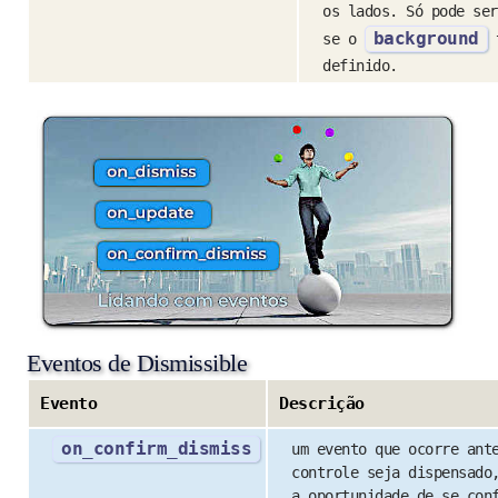
os lados. Só pode ser
background
se o
t
definido.
Eventos de Dismissible
Evento
Descrição
on_confirm_dismiss
um evento que ocorre ant
controle seja dispensado
a oportunidade de se con