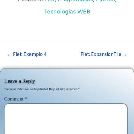
Tecnologias WEB
Post
←
Flet: Exemplo 4
Flet: ExpansionTile
→
navigation
Leave a Reply
Your email address will not be published.
Required fields are marked
*
Comment
*