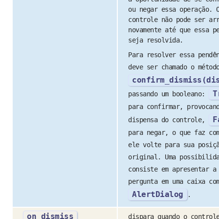
ou negar essa operação. 
controle não pode ser ar
novamente até que essa p
seja resolvida.
Para resolver essa pendê
deve ser chamado o métod
confirm_dismiss(di
T
passando um booleano:
para confirmar, provocan
F
dispensa do controle,
para negar, o que faz co
ele volte para sua posiç
original. Uma possibilid
consiste em apresentar a
pergunta em uma caixa co
AlertDialog
.
on_dismiss
dispara quando o control