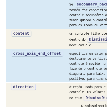
secondary_bac
Se
também for especifica
controle secundário a
fundo quando o conteú
para os lados ou vert
content
um controle filho que
Dismiss
dentro do
move com ele.
cross_axis_end_offset
especifica um valor p
deslocamento vertical
controle é movido hor
fazendo o controle se
diagonal, para baixo 
positivo, para cima s
direction
direção usada para di
controle. Os valores 
DismissDi
no enum
DismissDirecti