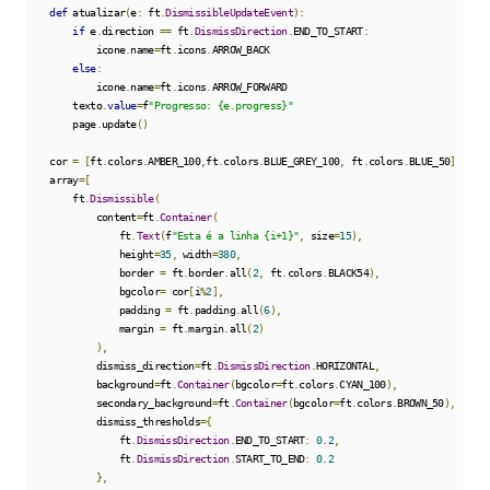
def
 atualizar
(
e
:
 ft
.
DismissibleUpdateEvent
):
if
 e
.
direction 
==
 ft
.
DismissDirection
.
END_TO_START
:
            icone
.
name
=
ft
.
icons
.
ARROW_BACK

else
:
            icone
.
name
=
ft
.
icons
.
ARROW_FORWARD

        texto
.
value
=
f
"Progresso: {e.progress}"
        page
.
update
()
    cor 
=
[
ft
.
colors
.
AMBER_100
,
ft
.
colors
.
BLUE_GREY_100
,
 ft
.
colors
.
BLUE_50
]
    array
=[
        ft
.
Dismissible
(
            content
=
ft
.
Container
(
                ft
.
Text
(
f
"Esta é a linha {i+1}"
,
 size
=
15
),
                height
=
35
,
 width
=
380
,
                border 
=
 ft
.
border
.
all
(
2
,
 ft
.
colors
.
BLACK54
),
                bgcolor
=
 cor
[
i
%
2
],
                padding 
=
 ft
.
padding
.
all
(
6
),
                margin 
=
 ft
.
margin
.
all
(
2
)
),
            dismiss_direction
=
ft
.
DismissDirection
.
HORIZONTAL
,
            background
=
ft
.
Container
(
bgcolor
=
ft
.
colors
.
CYAN_100
),
            secondary_background
=
ft
.
Container
(
bgcolor
=
ft
.
colors
.
BROWN_50
),
            dismiss_thresholds
={
                ft
.
DismissDirection
.
END_TO_START
:
0.2
,
                ft
.
DismissDirection
.
START_TO_END
:
0.2
},