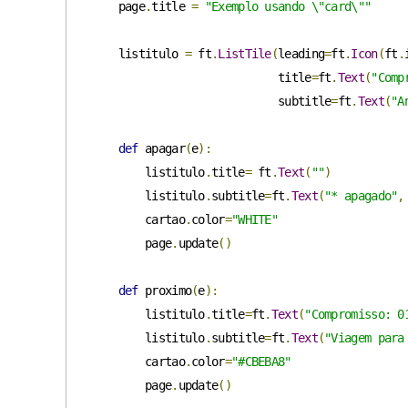
    page
.
title 
=
"Exemplo usando \"card\""
    listitulo 
=
 ft
.
ListTile
(
leading
=
ft
.
Icon
(
ft
.
                            title
=
ft
.
Text
(
"Comp
                            subtitle
=
ft
.
Text
(
"A
def
 apagar
(
e
):
        listitulo
.
title
=
 ft
.
Text
(
""
)
        listitulo
.
subtitle
=
ft
.
Text
(
"* apagado"
,
        cartao
.
color
=
"WHITE"
        page
.
update
()
def
 proximo
(
e
):
        listitulo
.
title
=
ft
.
Text
(
"Compromisso: 0
        listitulo
.
subtitle
=
ft
.
Text
(
"Viagem para
        cartao
.
color
=
"#CBEBA8"
        page
.
update
()