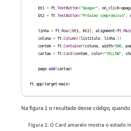
    bt1 
=
 ft
.
TextButton
(
"Apagar"
,
 on_click
=
apag
    bt2 
=
 ft
.
TextButton
(
"Próximo compromisso"
,
 
    linha 
=
 ft
.
Row
([
bt1
,
 bt2
],
 alignment
=
ft
.
Mai
    coluna 
=
 ft
.
Column
([
listitulo
,
 linha
,])
    contem 
=
 ft
.
Container
(
coluna
,
 width
=
500
,
 pa
    cartao 
=
 ft
.
Card
(
contem
,
 color
=
"YELLOW"
,
 sh
    page
.
add
(
cartao
)
ft
.
app
(
target
=
main
)
Na figura 1 o resultado desse código, quando
Figura 1: O Card amarelo mostra o estado in