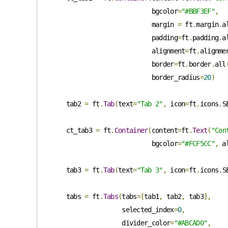
                           bgcolor
=
"#BBF3EF"
,
                           margin 
=
 ft
.
margin
.
a
                           padding
=
ft
.
padding
.
a
                           alignment
=
ft
.
alignme
                           border
=
ft
.
border
.
all
                           border_radius
=
20
)
    tab2 
=
 ft
.
Tab
(
text
=
"Tab 2"
,
 icon
=
ft
.
icons
.
S
    ct_tab3 
=
 ft
.
Container
(
content
=
ft
.
Text
(
"Con
                           bgcolor
=
"#FCF5CC"
,
 a
    tab3 
=
 ft
.
Tab
(
text
=
"Tab 3"
,
 icon
=
ft
.
icons
.
S
    tabs 
=
 ft
.
Tabs
(
tabs
=[
tab1
,
 tab2
,
 tab3
],
                   selected_index
=
0
,
                   divider_color
=
"#ABCAD0"
,