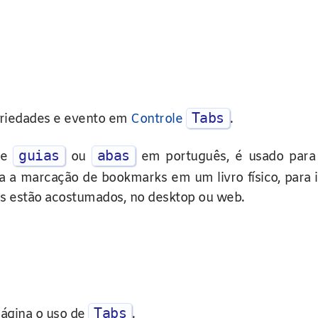
Tabs
opriedades e evento em
Controle
.
guias
abas
de
ou
em português, é usado para s
ula a marcação de bookmarks em um livro físico, para 
s estão acostumados, no desktop ou web.
Tabs
página o uso de
.