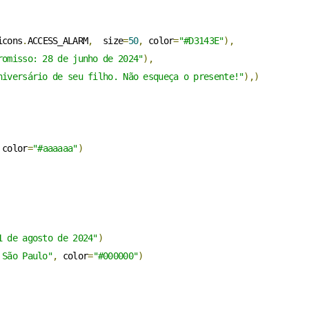
icons
.
ACCESS_ALARM
,
  size
=
50
,
 color
=
"#D3143E"
),
romisso: 28 de junho de 2024"
),
niversário de seu filho. Não esqueça o presente!"
),)
 color
=
"#aaaaaa"
)
1 de agosto de 2024"
)
 São Paulo"
,
 color
=
"#000000"
)