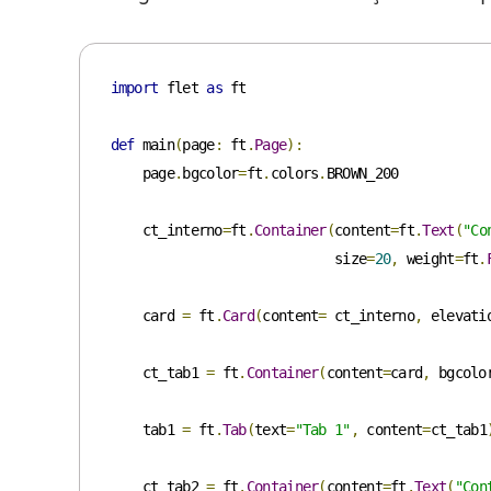
import
 flet 
as
 ft

def
 main
(
page
:
 ft
.
Page
):
    page
.
bgcolor
=
ft
.
colors
.
BROWN_200

    ct_interno
=
ft
.
Container
(
content
=
ft
.
Text
(
"Co
                            size
=
20
,
 weight
=
ft
.
    card 
=
 ft
.
Card
(
content
=
 ct_interno
,
 elevati
    ct_tab1 
=
 ft
.
Container
(
content
=
card
,
 bgcolo
    tab1 
=
 ft
.
Tab
(
text
=
"Tab 1"
,
 content
=
ct_tab1
    ct_tab2 
=
 ft
.
Container
(
content
=
ft
.
Text
(
"Con