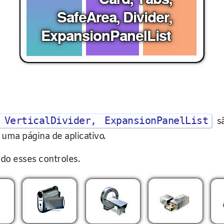
 VerticalDivider, ExpansionPanelList
sã
uma página de aplicativo.
o esses controles.