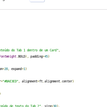
nteúdo do Tab 1 dentro de um Card"
,
FontWeight
.
BOLD
),
 padding
=
45
)
on
=
20
,
 expand
=
1
)
r
=
"#BAE3ED"
,
 alignment
=
ft
.
alignment
.
center
)
)
teúdo de texto do Tab 2"
,
 size
=
30
),