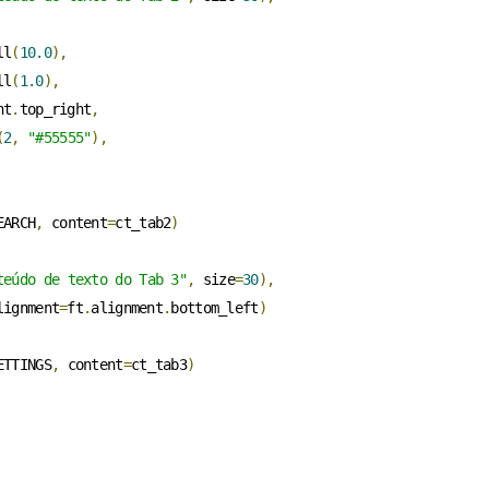
ll
(
10.0
),
ll
(
1.0
),
nt
.
top_right
,
(
2
,
"#55555"
),
EARCH
,
 content
=
ct_tab2
)
teúdo de texto do Tab 3"
,
 size
=
30
),
lignment
=
ft
.
alignment
.
bottom_left
)
ETTINGS
,
 content
=
ct_tab3
)