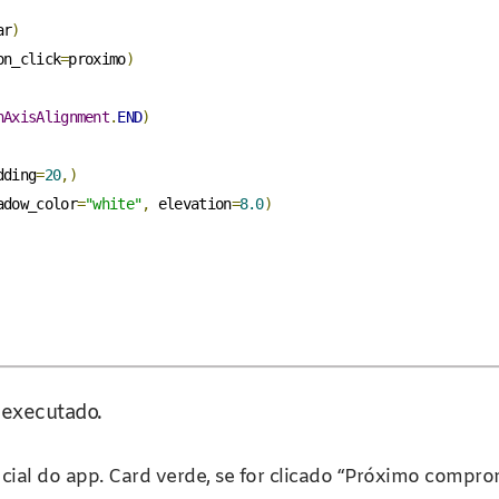
ar
)
on_click
=
proximo
)
nAxisAlignment
.
END
)
dding
=
20
,)
adow_color
=
"white"
,
 elevation
=
8.0
)
 executado.
cial do app. Card verde, se for clicado “Próximo comprom