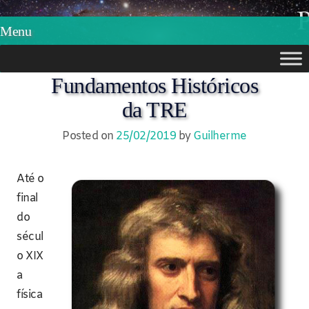
Phylos.net
Pensar e Imaginar
Menu
Skip
Fundamentos Históricos
to
da TRE
content
Posted on
25/02/2019
by
Guilherme
Até o
final
do
sécul
o XIX
a
física