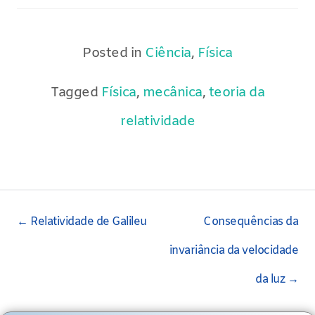
Posted in
Ciência
,
Física
Tagged
Física
,
mecânica
,
teoria da
relatividade
Post
←
Relatividade de Galileu
Consequências da
navigation
invariância da velocidade
da luz
→