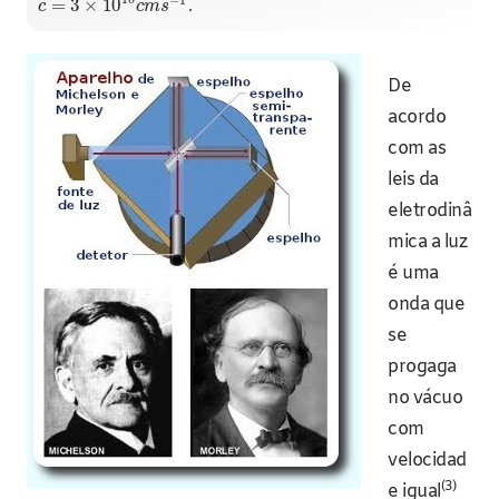
=
3
×
10
.
c
c
m
s
De
acordo
com as
leis da
eletrodinâ
mica a luz
é uma
onda que
se
progaga
no vácuo
com
velocidad
(3)
e igual