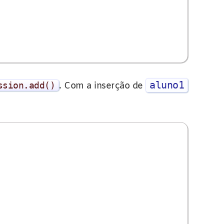
aluno1
ssion
.
add
()
. Com a inserção de