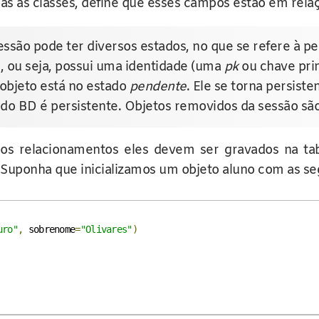
as as classes, define que esses campos estão em rela
são pode ter diversos estados, no que se refere à pe
, ou seja, possui uma identidade (uma
pk
ou chave prim
 objeto está no estado
pendente
. Ele se torna persist
 do BD é persistente. Objetos removidos da sessão s
 os relacionamentos eles devem ser gravados na tabe
 Suponha que inicializamos um objeto aluno com as se
uro"
,
 sobrenome
=
"Olivares"
)