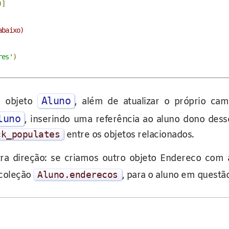
)]
abaixo)
res'
)
Aluno
 objeto
, além de atualizar o próprio c
luno
, inserindo uma referência ao aluno dono dess
ck_populates
entre os objetos relacionados.
ra direção: se criamos outro objeto Endereco com 
 coleção
Aluno
.
enderecos
, para o aluno em questão