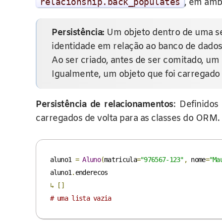
relacionship
.
back_populates
, em amb
Persistência:
Um objeto dentro de uma ses
identidade em relação ao banco de dados
Ao ser criado, antes de ser comitado, um
Igualmente, um objeto que foi carregado
Persistência de relacionamentos
: Definidos
carregados de volta para as classes do ORM.
aluno1 
=
Aluno
(
matricula
=
"976567-123"
,
 nome
=
"Ma
aluno1
.
↳
[]
# uma lista vazia