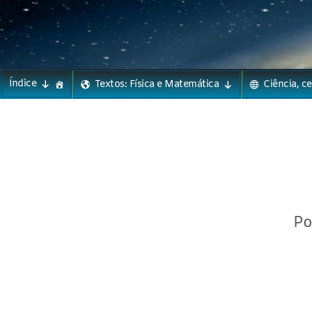
Phylos.net
Pensar e Imaginar
Skip
Índice
Textos: Física e Matemática
Ciência, c
to
content
Po