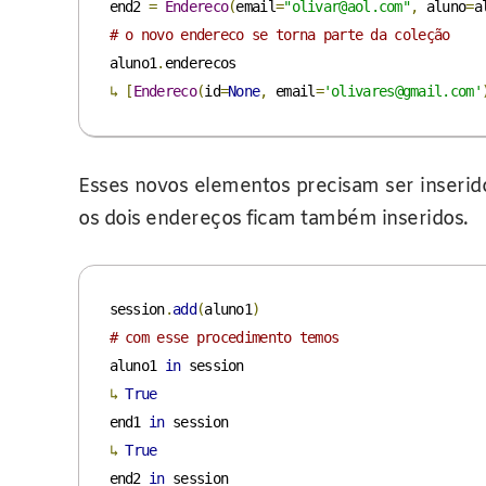
end2 
=
Endereco
(
email
=
"olivar@aol.com"
,
 aluno
=
a
# o novo endereco se torna parte da coleção
aluno1
.
↳
[
Endereco
(
id
=
None
,
 email
=
'olivares@gmail.com'
Esses novos elementos precisam ser inserid
os dois endereços ficam também inseridos.
session
.
add
(
aluno1
)
# com esse procedimento temos
aluno1 
in
↳
True
end1 
in
↳
True
end2 
in