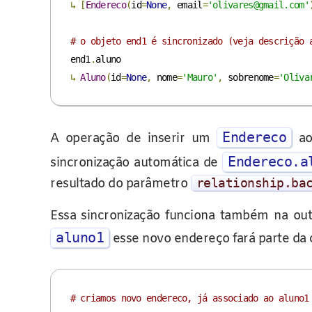
↳
[
Endereco
(
id
=
None
,
 email
=
'olivares@gmail.com'
# o objeto end1 é sincronizado (veja descrição 
end1
.
↳
Aluno
(
id
=
None
,
 nome
=
'Mauro'
,
 sobrenome
=
'Oliva
Endereco
A operação de inserir um
ao
Endereco.a
sincronização automática de
resultado do parâmetro
relationship
.
ba
Essa sincronização funciona também na out
aluno1
esse novo endereço fará parte da
# criamos novo endereco, já associado ao aluno1