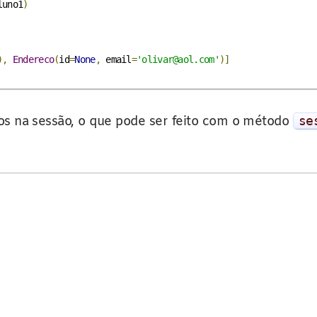
luno1
)
),
Endereco
(
id
=
None
,
 email
=
'olivar@aol.com'
)]
os na sessão, o que pode ser feito com o método
se