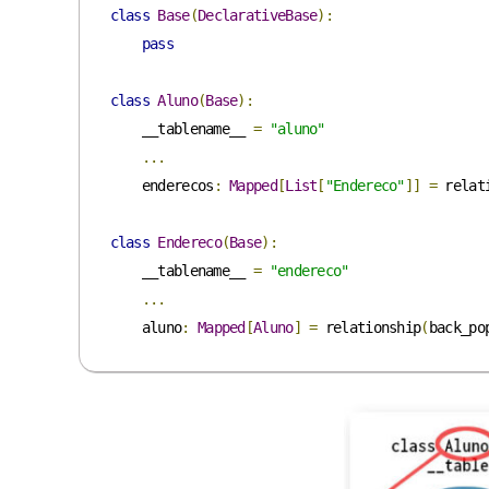
class
Base
(
DeclarativeBase
):
pass
class
Aluno
(
Base
):
    __tablename__ 
=
"aluno"
...
    enderecos
:
Mapped
[
List
[
"Endereco"
]]
=
 relat
class
Endereco
(
Base
):
    __tablename__ 
=
"endereco"
...
    aluno
:
Mapped
[
Aluno
]
=
 relationship
(
back_po