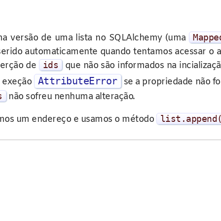
uma versão de uma lista no SQLAlchemy (uma
Mappe
 inserido automaticamente quando tentamos acessar o 
nserção de
ids
que não são informados na incializaç
AttributeError
a exeção
se a propriedade não for
s
não sofreu nenhuma alteração.
iamos um endereço e usamos o método
list
.
append