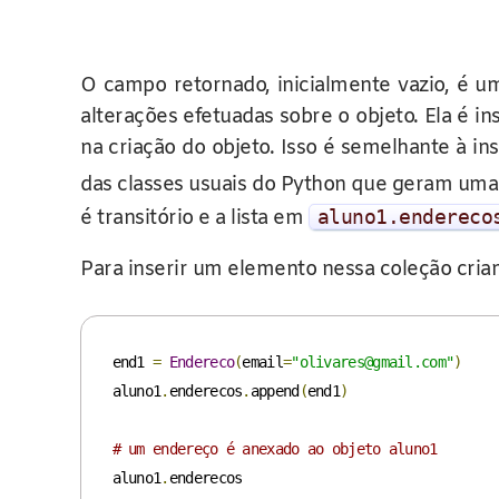
O campo retornado, inicialmente vazio, é 
alterações efetuadas sobre o objeto. Ela é
na criação do objeto. Isso é semelhante à i
das classes usuais do Python que geram um
é transitório e a lista em
aluno1
.
endereco
Para inserir um elemento nessa coleção cr
end1 
=
Endereco
(
email
=
"olivares@gmail.com"
)
aluno1
.
enderecos
.
append
(
end1
)
# um endereço é anexado ao objeto aluno1
aluno1
.