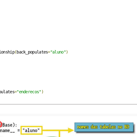
ionship
(
back_populates
=
"aluno"
)
pulates
=
"enderecos"
)