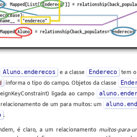
Aluno.enderecos
Endereco
o
e a classe
tem o 
Ende
d
informa o tipo do campo. Objetos da classe
aluno.ende
eignKeyConstraint) ligada ao campo
aluno.en
 relacionamento de um para muitos: um
o
.
dem, é claro, a um relacionamento
muitos-para-u