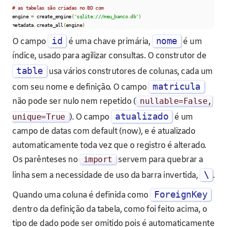
# as tabelas são criadas no BD com
engine 
=
 create_engine
(
'sqlite:///meu_banco.db'
)
metadata
.
create_all
(
engine
)
id
nome
O campo
é uma chave primária,
é um
índice, usado para agilizar consultas. O construtor de
table
usa vários construtores de colunas, cada um
matricula
com seu nome e definição. O campo
não pode ser nulo nem repetido (
nullable
=
False
,
atualizado
unique
=
True
). O campo
é um
campo de datas com default (now), e é atualizado
automaticamente toda vez que o registro é alterado.
Os parênteses no
import
servem para quebrar a
\
linha sem a necessidade de uso da barra invertida,
.
ForeignKey
Quando uma coluna é definida como
dentro da definição da tabela, como foi feito acima, o
tipo de dado pode ser omitido pois é automaticamente