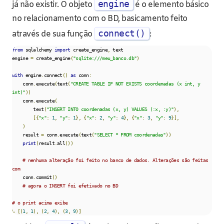
engine
já não existir. O objeto
é o elemento básico
no relacionamento com o BD, basicamento feito
connect()
através de sua função
:
from
 sqlalchemy 
import
 create_engine
,
 text

engine 
=
 create_engine
(
"sqlite:///meu_banco.db"
)
with
 engine
.
connect
()
as
 conn
:
    conn
.
execute
(
text
(
"CREATE TABLE IF NOT EXISTS coordenadas (x int, y 
int)"
))
    conn
.
execute
(
        text
(
"INSERT INTO coordenadas (x, y) VALUES (:x, :y)"
),
[{
"x"
:
1
,
"y"
:
1
},
{
"x"
:
2
,
"y"
:
4
},
{
"x"
:
3
,
"y"
:
9
}],
)
    result 
=
 conn
.
execute
(
text
(
"SELECT * FROM coordenadas"
))
print
(
result
.
all
())
# nenhuma alteração foi feito no banco de dados. Alterações são feitas 
com
    conn
.
commit
()
# agora o INSERT foi efetivado no BD
# o print acima exibe    
↳
[(
1
,
1
),
(
2
,
4
),
(
3
,
9
)]