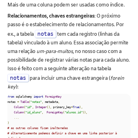
Mais de uma coluna podem ser usadas como índice.
Relacionamentos, chaves estrangeiras
: O próximo
passo é o estabelecimento de relacionamentos. Por
notas
ex., a tabela
tem cada registro (linhas da
tabela) vinculado à um aluno. Essa associação permite
uma relação
um-para-muitos
, no nosso caso com a
possibilidade de registrar várias notas para cada aluno.
Isso é feito com a seguinte alteração na tabela
notas
para incluir uma chave estrangeira (
forein
key
):
from
 sqlalchemy 
import
ForeignKey
notas 
=
Table
(
"notas"
,
 metadata
,
Column
(
"id"
,
Integer
(),
 primary_key
=
True
),
Column
(
"id_aluno"
,
ForeignKey
(
"alunos.id"
)),
...
)
# as outras colunas ficam inalteradas
# alternativamente podemos definir a chave em uma linha posterior à 