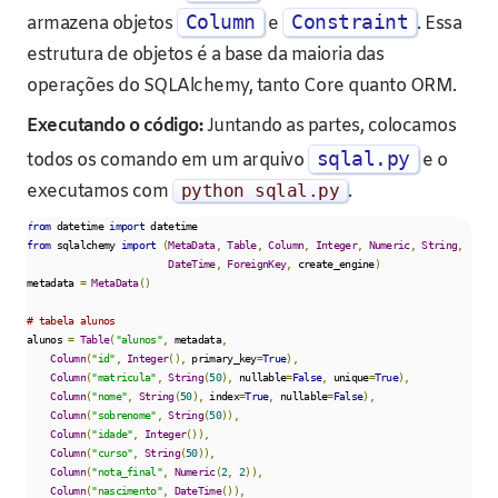
Column
Constraint
armazena objetos
e
. Essa
estrutura de objetos é a base da maioria das
operações do SQLAlchemy, tanto Core quanto ORM.
Executando o código:
Juntando as partes, colocamos
sqlal.py
todos os comando em um arquivo
e o
executamos com
python sqlal
.
py
.
from
 datetime 
import
from
 sqlalchemy 
import
(
MetaData
,
Table
,
Column
,
Integer
,
Numeric
,
String
,
DateTime
,
ForeignKey
,
 create_engine
)
metadata 
=
MetaData
()
# tabela alunos
alunos 
=
Table
(
"alunos"
,
 metadata
,
Column
(
"id"
,
Integer
(),
 primary_key
=
True
),
Column
(
"matricula"
,
String
(
50
),
 nullable
=
False
,
 unique
=
True
),
Column
(
"nome"
,
String
(
50
),
 index
=
True
,
 nullable
=
False
),
Column
(
"sobrenome"
,
String
(
50
)),
Column
(
"idade"
,
Integer
()),
Column
(
"curso"
,
String
(
50
)),
Column
(
"nota_final"
,
Numeric
(
2
,
2
)),
Column
(
"nascimento"
,
DateTime
()),