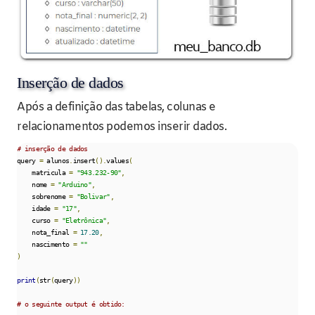
Inserção de dados
Após a definição das tabelas, colunas e
relacionamentos podemos inserir dados.
# inserção de dados
query 
=
 alunos
.
insert
().
values
(
    matricula 
=
"943.232-90"
,
    nome 
=
"Arduino"
,
    sobrenome 
=
"Bolivar"
,
    idade 
=
"17"
,
    curso 
=
"Eletrônica"
,
    nota_final 
=
17.20
,
    nascimento 
=
""
)
print
(
str
(
query
))
# o seguinte output é obtido: