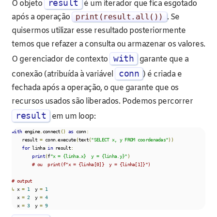
result
O objeto
é um iterador que fica esgotado
após a operação
print
(
result
.
all
())
. Se
quisermos utilizar esse resultado posteriormente
temos que refazer a consulta ou armazenar os valores.
with
O gerenciador de contexto
garante que a
conn
conexão (atribuída à variável
) é criada e
fechada após a operação, o que garante que os
recursos usados são liberados. Podemos percorrer
result
em um loop:
with
 engine
.
connect
()
as
 conn
:
    result 
=
 conn
.
execute
(
text
(
"SELECT x, y FROM coordenadas"
))
for
 linha 
in
 result
:
print
(
f
"x = {linha.x}  y = {linha.y}"
)
# ou  print(f"x = {linha[0]}  y = {linha[1]}")
# output
↳
 x 
=
1
  y 
=
1
  x 
=
2
  y 
=
4
  x 
=
3
  y 
=
9