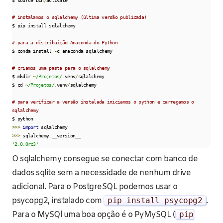
$ source bin
/
activate

# instalamos o sqlalchemy (última versão publicada)
$ pip install sqlalchemy

# para a distribuição Anaconda do Python
$ conda install 
-
c anaconda sqlalchemy

# criamos uma pasta para o sqlalchemy
$ mkdir 
~
/Projetos/
.
venv
/
sqlalchemy

$ cd 
~
/Projetos/
.
venv
/
sqlalchemy

# para verificar a versão instalada iniciamos o python e carregamos o 
sqlalchemy
>>>
import
>>>
 sqlalchemy
.
'2.0.0rc3'
O sqlalchemy consegue se conectar com banco de
dados sqlite sem a necessidade de nenhum drive
adicional. Para o PostgreSQL podemos usar o
psycopg2, instalado com
pip install psycopg2
.
Para o MySQl uma boa opção é o PyMySQL (
pip