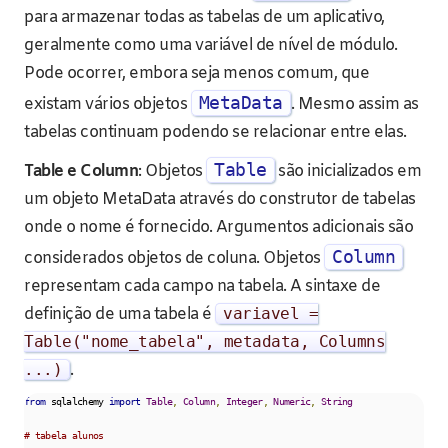
para armazenar todas as tabelas de um aplicativo,
geralmente como uma variável de nível de módulo.
Pode ocorrer, embora seja menos comum, que
MetaData
existam vários objetos
. Mesmo assim as
tabelas continuam podendo se relacionar entre elas.
Table
Table e Column
: Objetos
são inicializados em
um objeto MetaData através do construtor de tabelas
onde o nome é fornecido. Argumentos adicionais são
Column
considerados objetos de coluna. Objetos
representam cada campo na tabela. A sintaxe de
definição de uma tabela é
variavel
=
Table
(
"nome_tabela"
,
metadata
,
Columns
...)
.
from
 sqlalchemy 
import
Table
,
Column
,
Integer
,
Numeric
,
String
# tabela alunos