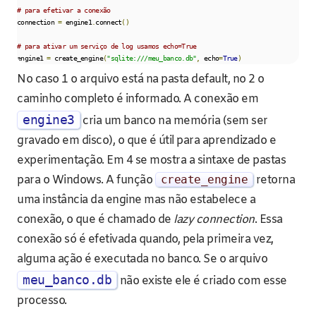
# para efetivar a conexão
connection 
=
 engine1
.
connect
()
# para ativar um serviço de log usamos echo=True
engine1 
=
 create_engine
(
"sqlite:///meu_banco.db"
,
 echo
=
True
)
No caso 1 o arquivo está na pasta default, no 2 o
caminho completo é informado. A conexão em
engine3
cria um banco na memória (sem ser
gravado em disco), o que é útil para aprendizado e
experimentação. Em 4 se mostra a sintaxe de pastas
para o Windows. A função
create_engine
retorna
uma instância da engine mas não estabelece a
conexão, o que é chamado de
lazy connection
. Essa
conexão só é efetivada quando, pela primeira vez,
alguma ação é executada no banco. Se o arquivo
meu_banco.db
não existe ele é criado com esse
processo.