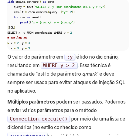
with
 engine
.
connect
()
as
 conn
:
    query 
=
 text
(
"SELECT x, y FROM coordenadas WHERE y > :y"
)
    result 
=
 conn
.
execute
(
query
,
{
"y"
:
2
})
for
 row 
in
 result
:
print
(
f
"x = {row.x}  y = {row.y}"
)
[
SQL
]
SELECT x
,
 y FROM coordenadas WHERE y 
>
2
# resulta em
↳
 x 
=
2
  y 
=
4
  x 
=
3
  y 
=
9
O valor do parâmetro em
:
y
é lido no dicionário,
resultando em
WHERE y
>
2
. Essa técnica é
chamada de “estilo de parâmetro
qmark
” e deve
sempre ser usada para evitar ataques de injeção SQL
no aplicativo.
Múltiplos parâmetros
podem ser passados. Podemos
enviar vários parâmetros para o método
Connection
.
execute
()
por meio de uma lista de
dicionários (no estilo conhecido como