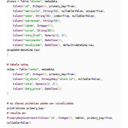
alunos 
=
Table
(
"alunos"
,
 metadata
,
Column
(
"id"
,
Integer
(),
 primary_key
=
True
),
Column
(
"matricula"
,
String
(
50
),
 nullable
=
False
,
 unique
=
True
),
Column
(
"nome"
,
String
(
50
),
 index
=
True
,
 nullable
=
False
),
Column
(
"sobrenome"
,
String
(
50
)),
Column
(
"idade"
,
Integer
()),
Column
(
"curso"
,
String
(
50
)),
Column
(
"nota_final"
,
Numeric
(
2
,
2
)),
Column
(
"nascimento"
,
DateTime
()),
Column
(
"atualizado"
,
DateTime
(),
default
=
datetime
.
now
,
onupdate
=
datetime
.
now
)
)
# tabela notas
notas 
=
Table
(
"notas"
,
 metadata
,
Column
(
"id"
,
Integer
(),
 primary_key
=
True
),
Column
(
"id_aluno"
,
ForeignKey
(
"aluno.id"
),
 nullable
=
False
),
Column
(
"nota"
,
Numeric
(
2
,
2
)),
Column
(
"data_prova"
,
DateTime
())
)
# as chaves primárias podem ser visualizadas
print
(
alunos
.
primary_key
)
# resulta em:
PrimaryKeyConstraint
(
Column
(
'id'
,
Integer
(),
 table
=,
 primary_key
=
True
,
nullable
=
False
))