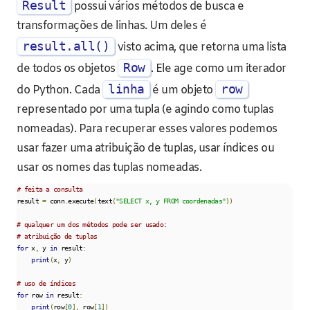
Result
possui vários métodos de busca e
transformações de linhas. Um deles é
result.all()
visto acima, que retorna uma lista
Row
de todos os objetos
. Ele age como um iterador
linha
row
do Python. Cada
é um objeto
representado por uma tupla (e agindo como tuplas
nomeadas). Para recuperar esses valores podemos
usar fazer uma atribuição de tuplas, usar índices ou
usar os nomes das tuplas nomeadas.
# feita a consulta
result 
=
 conn
.
execute
(
text
(
"SELECT x, y FROM coordenadas"
))
# qualquer um dos métodos pode ser usado:
# atribuição de tuplas
for
 x
,
 y 
in
 result
:
print
(
x
,
 y
)
# uso de índices
for
 row 
in
 result
:
print
(
row
[
0
],
 row
[
1
])