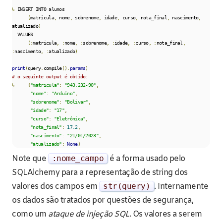
↳
 INSERT INTO alunos

(
matricula
,
 nome
,
 sobrenome
,
 idade
,
 curso
,
 nota_final
,
 nascimento
,
atualizado
)
  VALUES

(:
matricula
,
:
nome
,
:
sobrenome
,
:
idade
,
:
curso
,
:
nota_final
,
:
nascimento
,
:
atualizado
)
print
(
query
.
compile
().
params
)
# o seguinte output é obtido:
↳
{
"matricula"
:
"943.232-90"
,
"nome"
:
"Arduino"
,
"sobrenome"
:
"Bolivar"
,
"idade"
:
"17"
,
"curso"
:
"Eletrônica"
,
"nota_final"
:
17.2
,
"nascimento"
:
"21/01/2023"
,
"atualizado"
:
None
}
Note que
:
nome_campo
é a forma usado pelo
SQLAlchemy para a representação de string dos
valores dos campos em
str
(
query
)
. Internamente
os dados são tratados por questões de segurança,
como um
ataque de injeção SQL
. Os valores a serem