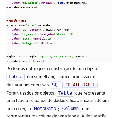
Column
(
"atualizado"
,
DateTime
(),
default
=
datetime
.
now
,
onupdate
=
datetime
.
now
)
)
# tabela notas
notas 
=
Table
(
"notas"
,
 metadata
,
Column
(
"id"
,
Integer
(),
 primary_key
=
True
),
Column
(
"id_aluno"
,
ForeignKey
(
"alunos.id"
)),
Column
(
"nota"
,
Numeric
(
2
,
2
)),
Column
(
"data_prova"
,
DateTime
())
)
engine 
=
 create_engine
(
"sqlite:///meu_banco.db"
,
 echo
=
True
)
metadata
.
create_all
(
engine
)
Podemos notar que a construção de um objeto
Table
tem semelhança com o processo de
SQL
declarar um comando
CREATE TABLE
.
Table
Foram usados os objetos:
que representa
uma tabela no banco de dados e fica armazenado em
MetaData
Column
uma coleção
;
que
representa uma coluna de uma tabela. A declaração