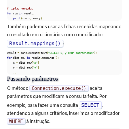
# tuplas nomeadas
for
 row 
in
 result
:
print
(
row
.
x
,
 row
.
y
)
Também podemos usar as linhas recebidas mapeando
o resultado em dicionários com o modificador
Result.mappings()
:
result 
=
 conn
.
execute
(
text
(
"SELECT x, y FROM coordenadas"
))
for
 dict_row 
in
 result
.
mappings
():
    x 
=
 dict_row
[
"x"
]
    y 
=
 dict_row
[
"y"
]
...
Passando parâmetros
O método
Connection
.
execute
()
aceita
parâmetros que modificam a consulta feita. Por
SELECT
exemplo, para fazer uma consulta
,
atendendo a alguns critérios, inserimos o modificador
WHERE
à instrução.