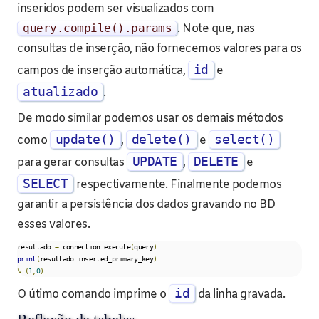
inseridos podem ser visualizados com
query
.
compile
().
params
. Note que, nas
consultas de inserção, não fornecemos valores para os
id
campos de inserção automática,
e
atualizado
.
De modo similar podemos usar os demais métodos
update()
delete()
select()
como
,
e
UPDATE
DELETE
para gerar consultas
,
e
SELECT
respectivamente. Finalmente podemos
garantir a persistência dos dados gravando no BD
esses valores.
resultado 
=
 connection
.
execute
(
query
)
print
(
resultado
.
inserted_primary_key
)
↳
(
1
,
0
)
id
O útimo comando imprime o
da linha gravada.