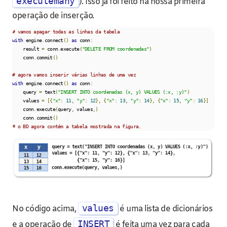
executemany
). Isso já foi feito na nossa primeira
operação de inserção.
# vamos apagar todas as linhas da tabela
with
 engine
.
connect
()
as
 conn
:
    result 
=
 conn
.
execute
(
"DELETE FROM coordenadas"
)
    conn
.
commit
()
# agora vamos inserir várias linhas de uma vez
with
 engine
.
connect
()
as
 conn
:
    query 
=
 text
(
"INSERT INTO coordenadas (x, y) VALUES (:x, :y)"
)
    values 
=
[{
"x"
:
11
,
"y"
:
12
},
{
"x"
:
13
,
"y"
:
14
},
{
"x"
:
15
,
"y"
:
16
}]
    conn
.
execute
(
query
,
 values
,)
    conn
.
commit
()
# o BD agora contém a tabela mostrada na figura.
values
No código acima,
é uma lista de dicionários
INSERT
e a operação de
é feita uma vez para cada