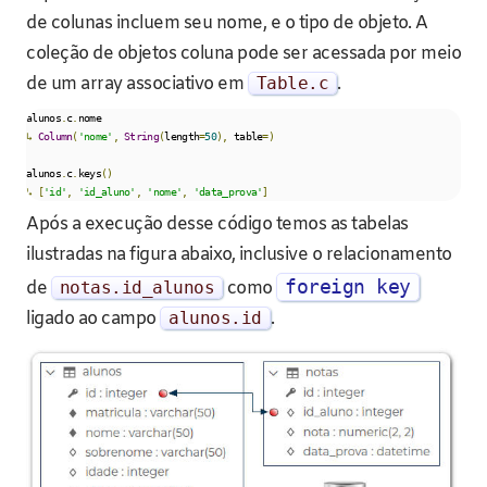
de colunas incluem seu nome, e o tipo de objeto. A
coleção de objetos coluna pode ser acessada por meio
de um array associativo em
Table
.
c
.
alunos
.
c
.
↳
Column
(
'nome'
,
String
(
length
=
50
),
 table
=)
alunos
.
c
.
keys
()
↳
[
'id'
,
'id_aluno'
,
'nome'
,
'data_prova'
]
Após a execução desse código temos as tabelas
ilustradas na figura abaixo, inclusive o relacionamento
foreign key
de
notas
.
id_alunos
como
ligado ao campo
alunos
.
id
.