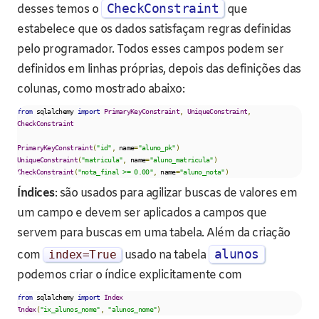
CheckConstraint
desses temos o
que
estabelece que os dados satisfaçam regras definidas
pelo programador. Todos esses campos podem ser
definidos em linhas próprias, depois das definições das
colunas, como mostrado abaixo:
from
 sqlalchemy 
import
PrimaryKeyConstraint
,
UniqueConstraint
,
CheckConstraint
PrimaryKeyConstraint
(
"id"
,
 name
=
"aluno_pk"
)
UniqueConstraint
(
"matricula"
,
 name
=
"aluno_matricula"
)
CheckConstraint
(
"nota_final >= 0.00"
,
 name
=
"aluno_nota"
)
Índices
: são usados para agilizar buscas de valores em
um campo e devem ser aplicados a campos que
servem para buscas em uma tabela. Além da criação
alunos
com
index
=
True
usado na tabela
podemos criar o índice explicitamente com
from
 sqlalchemy 
import
Index
Index
(
"ix_alunos_nome"
,
"alunos_nome"
)