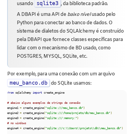
sqlite3
usando
, da biblioteca padrão.
A DBAPI é uma API de
baixo nível
usado pelo
Python para conectar ao banco de dados. O
sistema de dialetos do SQLAlchemy é construído
pela DBAPI que fornece classes específicas para
lidar com o mecanismo de BD usado, como
POSTGRES, MYSQL, SQLite, etc.
Por exemplo, para uma conexão com um arquivo
meu_banco.db
do SQLite usamos:
from
 sqlalchemy 
import
 create_engine

# abaixo alguns exemplos de strings de conexão
engine1 
=
 create_engine
(
"sqlite:///meu_banco.db"
)
engine2 
=
 create_engine
(
"sqlite:////home/projeto/db/meu_banco.db"
)
engine3 
=
 create_engine
(
"sqlite:///:memory:"
)
# no windows
engine4 
=
 create_engine
(
"sqlite:///c:\\Users\\projeto\\db\\meu_banco.db"
)