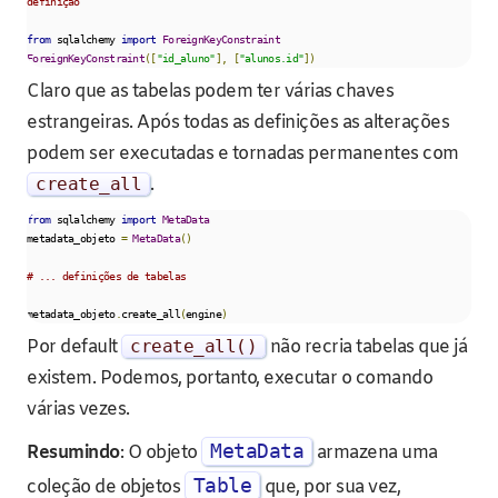
definição
from
 sqlalchemy 
import
ForeignKeyConstraint
ForeignKeyConstraint
([
"id_aluno"
],
[
"alunos.id"
])
Claro que as tabelas podem ter várias chaves
estrangeiras. Após todas as definições as alterações
podem ser executadas e tornadas permanentes com
create_all
.
from
 sqlalchemy 
import
MetaData
metadata_objeto 
=
MetaData
()
# ... definições de tabelas
metadata_objeto
.
create_all
(
engine
)
Por default
create_all
()
não recria tabelas que já
existem. Podemos, portanto, executar o comando
várias vezes.
MetaData
Resumindo
: O objeto
armazena uma
Table
coleção de objetos
que, por sua vez,