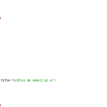
3
 title
=
'Gráfico de seno(2 pi x)'
)
4