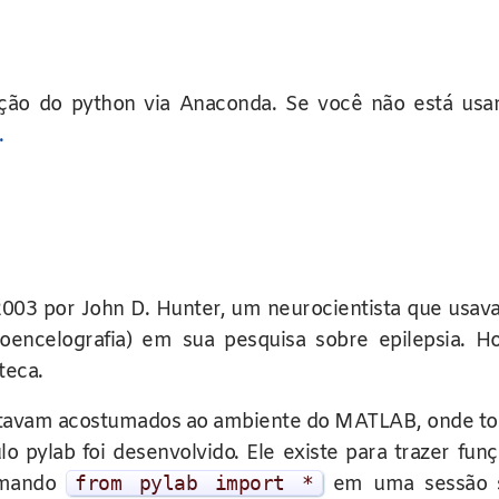
buição do python via Anaconda. Se você não está us
.
003 por John D. Hunter, um neurocientista que usava
oencelografia) em sua pesquisa sobre epilepsia.
teca.
tavam acostumados ao ambiente do MATLAB, onde toda
 pylab foi desenvolvido. Ele existe para trazer fun
comando
from
pylab
import
*
em uma sessão si