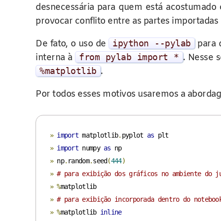
desnecessária para quem está acostumado c
provocar conflito entre as partes importada
De fato, o uso de
ipython
--
pylab
para 
interna à
from
pylab
import
*
. Nesse 
%
matplotlib
.
Por todos esses motivos usaremos a abordag
»
import
 matplotlib
.
pyplot 
as
»
import
 numpy 
as
»
 np
.
random
.
seed
(
444
)
»
# para exibição dos gráficos no ambiente do j
»
%
»
# para exibição incorporada dentro do noteboo
»
%
matplotlib 
inline