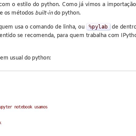
om o estilo do python. Como já vimos a importação
s e os métodos
built-in
do python.
quem usa o comando de linha, ou
%
pylab
de dentro
sentido se recomenda, para quem trabalha com IPytho
em usual do python:
upyter notebook usamos
k