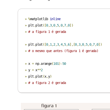
»
%
matplotlib 
inline
»
 plt
.
plot
([
0
,
3
,
0
,
5
,
0
,
7
,
0
])
»
# a figura 1 é gerada
»
 plt
.
plot
([
0
,
1
,
2
,
3
,
4
,
5
,
6
],[
0
,
3
,
0
,
5
,
0
,
7
,
0
])
»
# o mesmo que antes (figura 1 é gerada)
»
 x 
=
 np
.
arange
(
101
)-
50
»
 y 
=
 x
**
2
»
 plt
.
plot
(
x
,
y
)
»
# a figura 2 é gerada