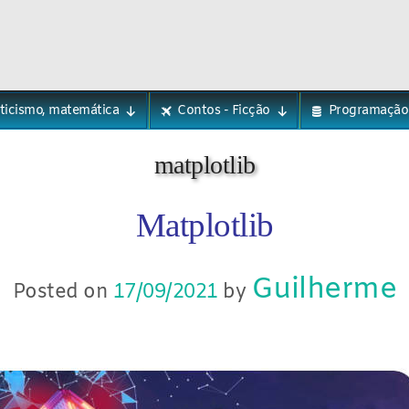
eticismo, matemática
Contos - Ficção
Programação
matplotlib
Matplotlib
Guilherme
Posted on
17/09/2021
by