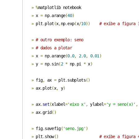
»
%
»
 x 
=
 np
.
arange
(
40
)
»
 plt
.
plot
(
x
,
np
.
exp
(
x
/
10
))
# exibe a figura 
»
# outro exemplo: seno
»
# dados a plotar 
»
 x 
=
 np
.
arange
(
0.0
,
2.0
,
0.01
)
»
 y 
=
 np
.
sin
(
2
*
 np
.
pi 
*
 x
)
»
 fig
,
 ax 
=
 plt
.
subplots
()
»
 ax
.
plot
(
x
,
 y
)
»
 ax
.
set
(
xlabel
=
'eixo x'
,
 ylabel
=
'y = seno(x)'
,
»
 ax
.
grid
()
»
 fig
.
savefig
(
'seno.jpg'
)
»
 plt
.
show
()
# exibe a figura 