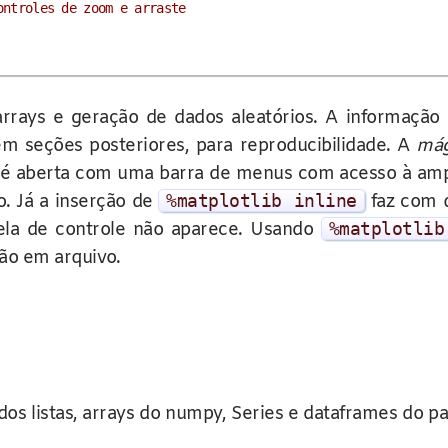
ontroles de zoom e arraste
rrays e geração de dados aleatórios. A informação
seções posteriores, para reproducibilidade. A
mág
 é aberta com uma barra de menus com acesso à ampl
o. Já a inserção de
%
matplotlib
inline
faz com q
ela de controle não aparece. Usando
%
matplotlib
ção em arquivo.
os listas, arrays do numpy, Series e dataframes do p