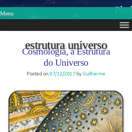
Phylos.net
Pensar e Imaginar
Menu
Skip
to
estrutura universo
Cosmologia, a Estrutura
content
do Universo
Posted on
07/12/2017
by
Guilherme