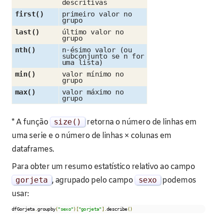
descritivas
first()
primeiro valor no
grupo
last()
último valor no
grupo
nth()
n-ésimo valor (ou
subconjunto se n for
uma lista)
min()
valor mínimo no
grupo
max()
valor máximo no
grupo
*
A função
size
()
retorna o número de linhas em
uma serie e o número de linhas × colunas em
dataframes.
Para obter um resumo estatístico relativo ao campo
gorjeta
, agrupado pelo campo
sexo
podemos
usar:
dfGorjeta
.
groupby
(
"sexo"
)[
"gorjeta"
].
describe
()