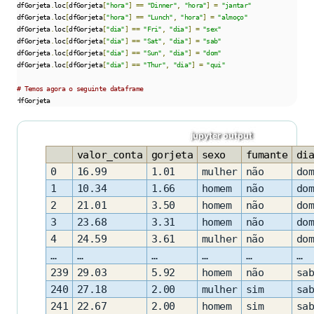
dfGorjeta
.
loc
[
dfGorjeta
[
"hora"
]
==
"Dinner"
,
"hora"
]
=
"jantar"
dfGorjeta
.
loc
[
dfGorjeta
[
"hora"
]
==
"Lunch"
,
"hora"
]
=
"almoço"
dfGorjeta
.
loc
[
dfGorjeta
[
"dia"
]
==
"Fri"
,
"dia"
]
=
"sex"
dfGorjeta
.
loc
[
dfGorjeta
[
"dia"
]
==
"Sat"
,
"dia"
]
=
"sab"
dfGorjeta
.
loc
[
dfGorjeta
[
"dia"
]
==
"Sun"
,
"dia"
]
=
"dom"
dfGorjeta
.
loc
[
dfGorjeta
[
"dia"
]
==
"Thur"
,
"dia"
]
=
"qui"
# Temos agora o seguinte dataframe
dfGorjeta
valor_conta
gorjeta
sexo
fumante
dia
0
16.99
1.01
mulher
não
dom
1
10.34
1.66
homem
não
dom
2
21.01
3.50
homem
não
dom
3
23.68
3.31
homem
não
dom
4
24.59
3.61
mulher
não
dom
…
…
…
…
…
…
239
29.03
5.92
homem
não
sab
240
27.18
2.00
mulher
sim
sab
241
22.67
2.00
homem
sim
sab