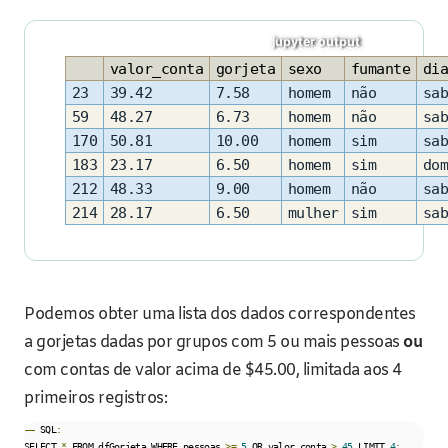
valor_conta
gorjeta
sexo
fumante
dia
23
39.42
7.58
homem
não
sab
59
48.27
6.73
homem
não
sab
170
50.81
10.00
homem
sim
sab
183
23.17
6.50
homem
sim
dom
212
48.33
9.00
homem
não
sab
214
28.17
6.50
mulher
sim
sab
Podemos obter uma lista dos dados correspondentes
a gorjetas dadas por grupos com 5 ou mais pessoas
ou
com contas de valor acima de $45.00, limitada aos 4
primeiros registros:
––
 SQL
:
SELECT 
*
 FROM dfGorjeta WHERE pessoas 
>=
5
 OR valor_conta 
>
45
 LIMIT 
4
;