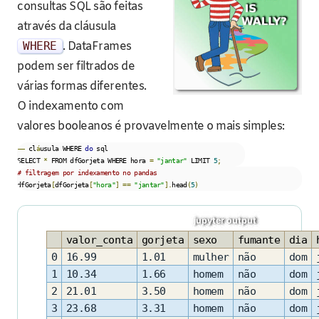
consultas SQL são feitas
através da cláusula
WHERE
. DataFrames
podem ser filtrados de
várias formas diferentes.
O indexamento com
valores booleanos é provavelmente o mais simples:
––
 cl
á
usula WHERE 
do
 sql

SELECT 
*
 FROM dfGorjeta WHERE hora 
=
"jantar"
 LIMIT 
5
;
# filtragem por indexamento no pandas
dfGorjeta
[
dfGorjeta
[
"hora"
]
==
"jantar"
].
head
(
5
)
valor_conta
gorjeta
sexo
fumante
dia
0
16.99
1.01
mulher
não
dom
1
10.34
1.66
homem
não
dom
2
21.01
3.50
homem
não
dom
3
23.68
3.31
homem
não
dom