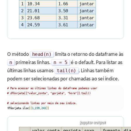
1
10.34
1.66
jantar
2
21.01
3.50
jantar
3
23.68
3.31
jantar
4
24.59
3.61
jantar
O método
head
(
n
)
limita o retorno do dataframe às
n
primeiras linhas.
n
=
5
é o default. Para listar as
últimas linhas usamos
tail
(
n
)
. Linhas também
podem ser selecionadas por chamadas ao sei indice.
# Para acessar as últimas linhas do dataframe podemos usar
# dfGorjeta[["valor_conta", "gorjeta", "hora"]].tail()
# selecionando linhas por meio de seu índice.
dfGorjeta
.
iloc
[[
1
,
239
,
243
]]
valor_conta
gorjeta
sexo
fumante
dia