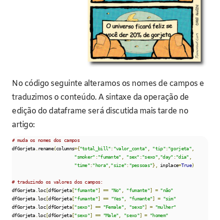
No código seguinte alteramos os nomes de campos e
traduzimos o conteúdo. A sintaxe da operação de
edição do dataframe será discutida mais tarde no
artigo:
# muda os nomes dos campos
dfGorjeta
.
rename
(
columns
={
"total_bill"
:
"valor_conta"
,
"tip"
:
"gorjeta"
,
"smoker"
:
"fumante"
,
"sex"
:
"sexo"
,
"day"
:
"dia"
,
"time"
:
"hora"
,
"size"
:
"pessoas"
},
 inplace
=
True
)
# traduzindo os valores dos campos:
dfGorjeta
.
loc
[
dfGorjeta
[
"fumante"
]
==
"No"
,
"fumante"
]
=
"não"
dfGorjeta
.
loc
[
dfGorjeta
[
"fumante"
]
==
"Yes"
,
"fumante"
]
=
"sim"
dfGorjeta
.
loc
[
dfGorjeta
[
"sexo"
]
==
"Female"
,
"sexo"
]
=
"mulher"
dfGorjeta
.
loc
[
dfGorjeta
[
"sexo"
]
==
"Male"
,
"sexo"
]
=
"homem"