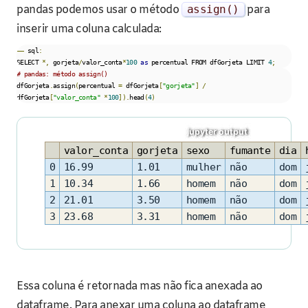
pandas podemos usar o método
assign
()
para
inserir uma coluna calculada:
––
 sql
:
SELECT 
*,
 gorjeta
/
valor_conta
*
100
as
 percentual FROM dfGorjeta LIMIT 
4
;
# pandas: método assign()
dfGorjeta
.
assign
(
percentual 
=
 dfGorjeta
[
"gorjeta"
]
/
dfGorjeta
[
"valor_conta"
*
100
]).
head
(
4
)
valor_conta
gorjeta
sexo
fumante
dia
0
16.99
1.01
mulher
não
dom
1
10.34
1.66
homem
não
dom
2
21.01
3.50
homem
não
dom
3
23.68
3.31
homem
não
dom
Essa coluna é retornada mas não fica anexada ao
dataframe. Para anexar uma coluna ao dataframe