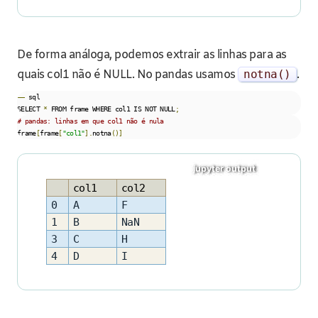
De forma análoga, podemos extrair as linhas para as
quais col1 não é NULL. No pandas usamos
notna
()
.
––
 sql

SELECT 
*
 FROM frame WHERE col1 IS NOT NULL
;
# pandas: linhas em que col1 não é nula
frame
[
frame
[
"col1"
].
notna
()]
col1
col2
0
A
F
1
B
NaN
3
C
H
4
D
I