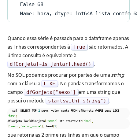
False 68
Name: hora, dtype: int64A lista contém 6
Quando essa série é passada para o dataframe apenas
as linhas correspondentes à
True
são retornados. A
última consulta é equivalente à
dfGorjeta
[~
is_jantar
].
head
()
.
No SQL podemos procurar por partes de uma
string
com a cláusula
LIKE
. No pandas transformamos o
campo
dfGorjeta
[
"sexo"
]
em uma string que
possui o método
startswith
(
"
string
"
)
.
––
 sql
:
 SELECT TOP 
2
 sexo
,
 valor_conta FROM dfGorjeta WHERE sexo LIKE 
'ho%'
;
dfGorjeta
.
loc
[
dfGorjeta
[
'sexo'
].
str
.
startswith
(
'ho'
),
[
'sexo'
,
'valor_conta'
]].
head
(
2
)
que retorna as 2 primeiras linhas em que o campo