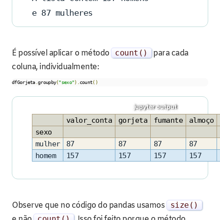
e 87 mulheres
É possível aplicar o método
count
()
para cada
coluna, individualmente:
dfGorjeta
.
groupby
(
"sexo"
).
count
()
valor_conta
gorjeta
fumante
almoço
sexo
mulher
87
87
87
87
homem
157
157
157
157
Observe que no código do pandas usamos
size
()
e não
count
()
. Isso foi feito porque o método