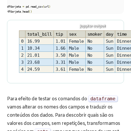
dfGorjeta 
=
 pd
.
read_csv
(
url
)
dfGorjeta
.
head
()
total_bill
tip
sex
smoker
day
time
0
16.99
1.01
Female
No
Sun
Dinne
1
10.34
1.66
Male
No
Sun
Dinne
2
21.01
3.50
Male
No
Sun
Dinne
3
23.68
3.31
Male
No
Sun
Dinne
4
24.59
3.61
Female
No
Sun
Dinne
Para efeito de testar os comandos do
dataframe
vamos alterar os nomes dos campos e traduzir os
conteúdos dos dados. Para descobrir quais são os
valores dos campos, sem repetições, transformamos