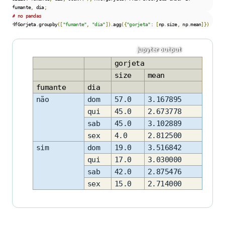
fumante
,
 dia
;
# no pandas
dfGorjeta
.
groupby
([
"fumante"
,
"dia"
]).
agg
({
"gorjeta"
:
[
np
.
size
,
 np
.
mean
]})
gorjeta
size
mean
fumante
dia
não
dom
57.0
3.167895
qui
45.0
2.673778
sab
45.0
3.102889
sex
4.0
2.812500
sim
dom
19.0
3.516842
qui
17.0
3.030000
sab
42.0
2.875476
sex
15.0
2.714000