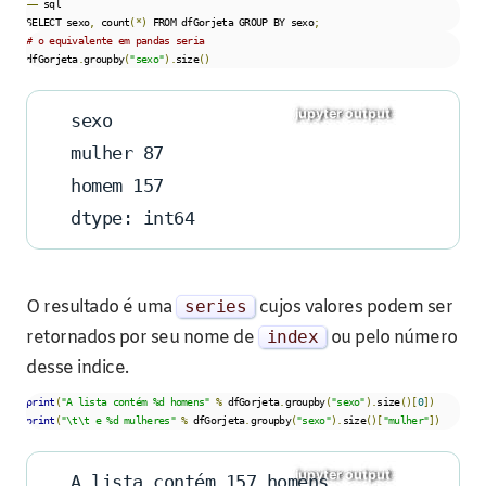
––
 sql

SELECT sexo
,
 count
(*)
 FROM dfGorjeta GROUP BY sexo
;
# o equivalente em pandas seria
dfGorjeta
.
groupby
(
"sexo"
).
size
()
sexo
mulher 87
homem 157
dtype: int64
O resultado é uma
series
cujos valores podem ser
retornados por seu nome de
index
ou pelo número
desse indice.
print
(
"A lista contém %d homens"
%
 dfGorjeta
.
groupby
(
"sexo"
).
size
()[
0
])
print
(
"\t\t e %d mulheres"
%
 dfGorjeta
.
groupby
(
"sexo"
).
size
()[
"mulher"
])
A lista contém 157 homens