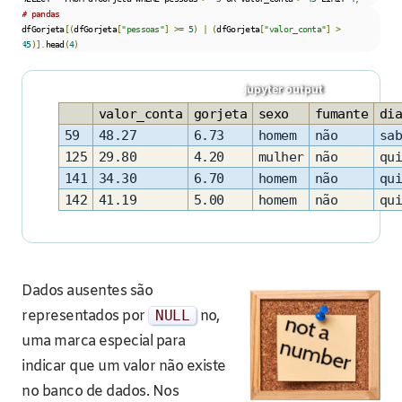
# pandas
dfGorjeta
[(
dfGorjeta
[
"pessoas"
]
>=
5
)
|
(
dfGorjeta
[
"valor_conta"
]
>
45
)].
head
(
4
)
valor_conta
gorjeta
sexo
fumante
dia
59
48.27
6.73
homem
não
sab
125
29.80
4.20
mulher
não
qui
141
34.30
6.70
homem
não
qui
142
41.19
5.00
homem
não
qui
Dados ausentes são
representados por
NULL
no,
uma marca especial para
indicar que um valor não existe
no banco de dados. Nos