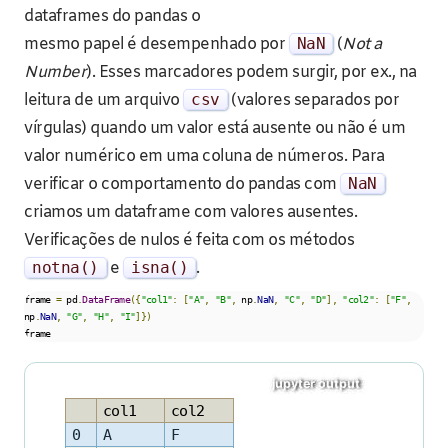
dataframes do pandas o
mesmo papel é desempenhado por
NaN
(
Not a
Number
). Esses marcadores podem surgir, por ex., na
leitura de um arquivo
csv
(valores separados por
vírgulas) quando um valor está ausente ou não é um
valor numérico em uma coluna de números. Para
verificar o comportamento do pandas com
NaN
criamos um dataframe com valores ausentes.
Verificações de nulos é feita com os métodos
notna
()
e
isna
()
.
frame 
=
 pd
.
DataFrame
({
"col1"
:
[
"A"
,
"B"
,
 np
.
NaN
,
"C"
,
"D"
],
"col2"
:
[
"F"
,
np
.
NaN
,
"G"
,
"H"
,
"I"
]})
frame
col1
col2
0
A
F