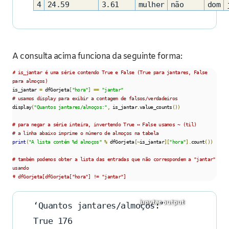
4
24.59
3.61
mulher
não
dom
A consulta acima funciona da seguinte forma:
# is_jantar é uma série contendo True e False (True para jantares, False 
para almoços)
is_jantar 
=
 dfGorjeta
[
"hora"
]
==
"jantar"
# usamos display para exibir a contagem de falsos/verdadeiros
display
(
"Quantos jantares/almoços:"
,
 is_jantar
.
value_counts
())
# para negar a série inteira, invertendo True ↔ False usamos ~ (til)
# a linha abaixo imprime o número de almoços na tabela
print
(
"A lista contém %d almoços"
%
 dfGorjeta
[~
is_jantar
][
"hora"
].
count
())
# também podemos obter a lista das entradas que não correspondem a "jantar" 
usando
# dfGorjeta[dfGorjeta["hora"] != "jantar"]
‘Quantos jantares/almoços:’
True 176