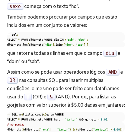
sexo
começa com o texto “ho”.
Também podemos procurar por campos que estão
incluidos em um conjunto de valores:
––
 sql
:
SELECT 
*
 FROM dfGorjeta WHERE dia IN 
(
'sab'
,
'dom'
);
dfGorjeta
.
loc
[
dfGorjeta
[
'dia'
].
isin
([
"dom"
,
"sab"
])]
que retorna todas as linhas em que o campo
dia
é
“dom” ou “sab”.
Assim como se pode usar operadores lógicos
AND
e
OR
nas consultas SQL para inserir múltiplas
condições, o mesmo pode ser feito com dataframes
usando
|
(OR) e
&
(AND). Por ex., para listar as
gorjetas com valor superior à $5.00 dadas em jantares:
––
 SQL
:
 m
ú
ltiplas condi
çõ
es em WHERE

SELECT 
*
 FROM dfGorjeta WHERE hora 
=
'jantar'
 AND gorjeta 
>
6.00
;
# no pandas
dfGorjeta
[(
dfGorjeta
[
"hora"
]
==
"jantar"
)
&
(
dfGorjeta
[
"gorjeta"
]
>
6.00
)]