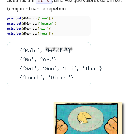
as séries em
sets
, uma vez que valores de um set
(conjunto) não se repetem.
print
(
set
(
dfGorjeta
[
"sexo"
]))
print
(
set
(
dfGorjeta
[
"fumante"
]))
print
(
set
(
dfGorjeta
[
"dia"
]))
print
(
set
(
dfGorjeta
[
"hora"
]))
{‘Male’, ‘Female’}
{‘No’, ‘Yes’}
{‘Sat’, ‘Sun’, ‘Fri’, ‘Thur’}
{‘Lunch’, ‘Dinner’}