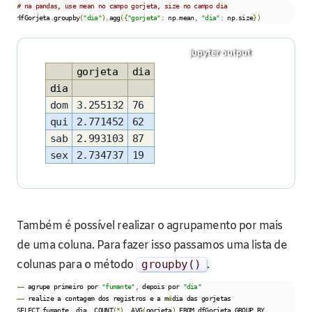
# na pandas, use mean no campo gorjeta, size no campo dia
dfGorjeta
.
groupby
(
"dia"
).
agg
({
"gorjeta"
:
 np
.
mean
,
"dia"
:
 np
.
size
})
gorjeta
dia
dia
dom
3.255132
76
qui
2.771452
62
sab
2.993103
87
sex
2.734737
19
Também é possível realizar o agrupamento por mais
de uma coluna. Para fazer isso passamos uma lista de
colunas para o método
groupby
()
.
––
 agrupe primeiro por 
"fumante"
,
 depois por 
"dia"
––
 realize a contagem dos registros e a m
é
dia das gorjetas

SELECT fumante
,
 dia
,
 COUNT
(*),
 AVG
(
gorjeta
)
 FROM dfGorjeta GROUP BY 