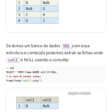
1
B
NaN
2
NaN
G
3
C
H
4
D
I
Se temos um banco de dados
SQL
com essa
estrutura e conteúdo podemos extrair as linhas onde
col2
é NULL usando a consulta:
––
 sql

SELECT 
*
 FROM frame WHERE col2 IS NULL
;
# no case do pandas usamos
frame
[
frame
[
"col2"
].
isna
()]
col1
col2
1
B
NaN