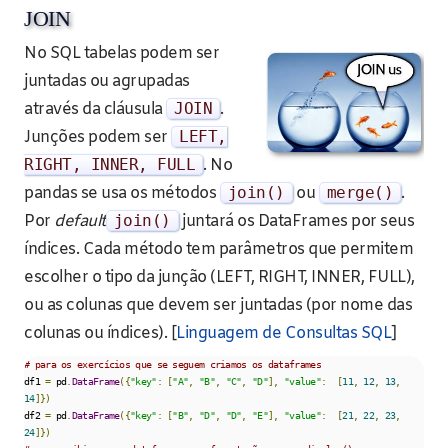
JOIN
No SQL tabelas podem ser
juntadas ou agrupadas
através da cláusula
JOIN
.
Junções podem ser
LEFT
,
RIGHT
,
INNER
,
FULL
. No
pandas se usa os métodos
join
()
ou
merge
()
.
Por
default
join
()
juntará os DataFrames por seus
índices. Cada método tem parâmetros que permitem
escolher o tipo da junção (LEFT, RIGHT, INNER, FULL),
ou as colunas que devem ser juntadas (por nome das
colunas ou índices). [
Linguagem de Consultas SQL
]
# para os exercícios que se seguem criamos os dataframes
df1 
=
 pd
.
DataFrame
({
"key"
:
[
"A"
,
"B"
,
"C"
,
"D"
],
"value"
:
[
11
,
12
,
13
,
14
]})
df2 
=
 pd
.
DataFrame
({
"key"
:
[
"B"
,
"D"
,
"D"
,
"E"
],
"value"
:
[
21
,
22
,
23
,
24
]})