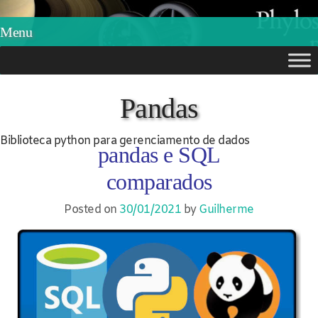
Phylos.net
Pensar e Imaginar
Menu
Skip
to
Pandas
content
Biblioteca python para gerenciamento de dados
pandas e SQL
comparados
Posted on
30/01/2021
by
Guilherme