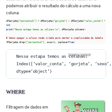
podemos atribuir o resultado do cálculo a uma nova
coluna:
dfGorjeta
[
"percentual"
]
=
 dfGorjeta
[
"gorjeta"
]
/
 dfGorjeta
[
"valor_conta"
]
*
100
print
(
"Nessa estapa temos as colunas:\n"
,
 dfGorjeta
.
columns
)
# Vamos apagar a coluna recém criada para manter a simplicidade da tabela
dfGorjeta
.
drop
([
"percentual"
],
 axis
=
1
,
 inplace
=
True
)
Nessa estapa temos as colunas:
Index([‘valor_conta’, ‘gorjeta’, ‘sexo’,
dtype=’object’)
WHERE
Filtragem de dados em