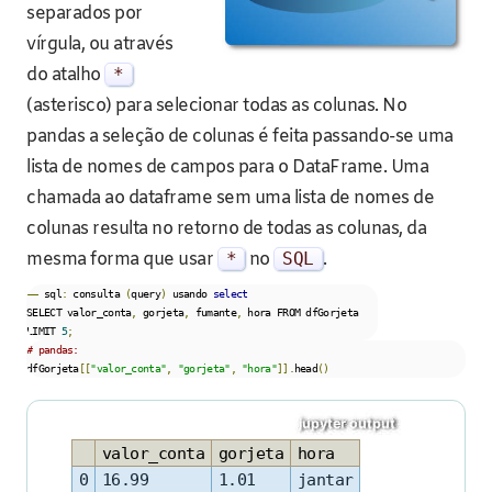
separados por
vírgula, ou através
do atalho
*
(asterisco) para selecionar todas as colunas. No
pandas a seleção de colunas é feita passando-se uma
lista de nomes de campos para o DataFrame. Uma
chamada ao dataframe sem uma lista de nomes de
colunas resulta no retorno de todas as colunas, da
mesma forma que usar
*
no
SQL
.
––
 sql
:
 consulta 
(
query
)
 usando 
select
SELECT valor_conta
,
 gorjeta
,
 fumante
,
 hora FROM dfGorjeta 
LIMIT 
5
;
# pandas:
dfGorjeta
[[
"valor_conta"
,
"gorjeta"
,
"hora"
]].
head
()
valor_conta
gorjeta
hora
0
16.99
1.01
jantar