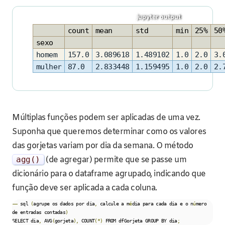
count
mean
std
min
25%
50
sexo
homem
157.0
3.089618
1.489102
1.0
2.0
3.
mulher
87.0
2.833448
1.159495
1.0
2.0
2.
Múltiplas funções podem ser aplicadas de uma vez.
Suponha que queremos determinar como os valores
das gorjetas variam por dia da semana. O método
agg
()
(de agregar) permite que se passe um
dicionário para o dataframe agrupado, indicando que
função deve ser aplicada a cada coluna.
––
 sql 
(
agrupe os dados por dia
,
 calcule a m
é
dia para cada dia e o n
ú
mero 
de entradas contadas
)
SELECT dia
,
 AVG
(
gorjeta
),
 COUNT
(*)
 FROM dfGorjeta GROUP BY dia
;