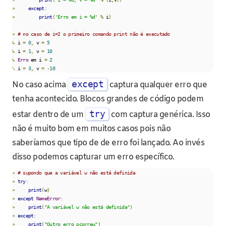
»
except
:
»
print
(
'Erro em i = %d'
%
 i
)
»
# no caso de i=2 o primeiro comando print não é executado
↳
 i 
=
0
,
 v 
=
5
↳
 i 
=
1
,
 v 
=
10
↳
Erro
 em i 
=
2
↳
 i 
=
3
,
 v 
=
-
10
except
No caso acima
captura qualquer erro que
tenha acontecido. Blocos grandes de código podem
try
estar dentro de um
com captura genérica. Isso
não é muito bom em muitos casos pois não
saberíamos que tipo de de erro foi lançado. Ao invés
disso podemos capturar um erro específico.
»
# supondo que a variável w não está definida
»
try
:
»
print
(
w
)
»
except
NameError
:
»
print
(
"A variável w não está definida"
)
»
except
:
»
print
(
"Outro erro ocorreu"
)