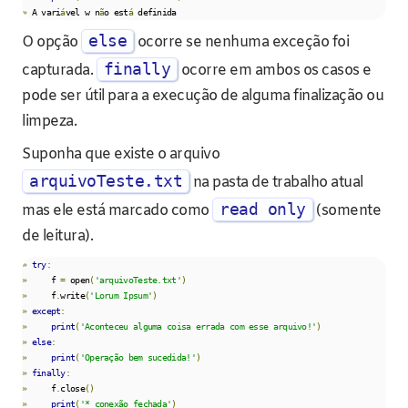
»
 A vari
á
vel w n
ã
o est
á
 definida
else
O opção
ocorre se nenhuma exceção foi
finally
capturada.
ocorre em ambos os casos e
pode ser útil para a execução de alguma finalização ou
limpeza.
Suponha que existe o arquivo
arquivoTeste.txt
na pasta de trabalho atual
read only
mas ele está marcado como
(somente
de leitura).
»
try
:
»
     f 
=
 open
(
'arquivoTeste.txt'
)
»
     f
.
write
(
'Lorum Ipsum'
)
»
except
:
»
print
(
'Aconteceu alguma coisa errada com esse arquivo!'
)
»
else
:
»
print
(
'Operação bem sucedida!'
)
»
finally
:
»
     f
.
close
()
»
print
(
'* conexão fechada'
)