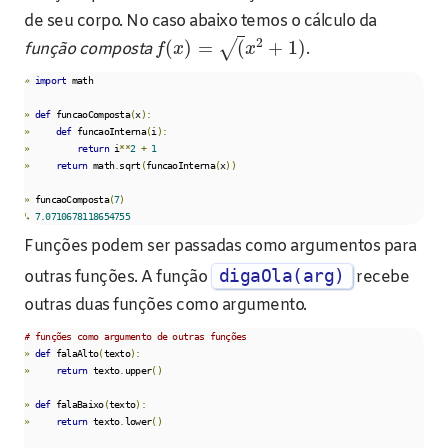
de seu corpo. No caso abaixo temos o cálculo da
2
(
)
=
(
+
1
)
√
função composta
.
f
x
x
»
import
 math

»
def
 funcaoComposta
(
x
):
»
def
 funcaoInterna
(
i
):
»
return
 i
**
2
+
1
»
return
 math
.
sqrt
(
funcaoInterna
(
x
))
»
 funcaoComposta
(
7
)
↳
7.0710678118654755
Funções podem ser passadas como argumentos para
digaOla(arg)
outras funções. A função
recebe
outras duas funções como argumento.
# funções como argumento de outras funções
»
def
 falaAlto
(
texto
):
»
return
 texto
.
upper
()
»
def
 falaBaixo
(
texto
):
»
return
 texto
.
lower
()