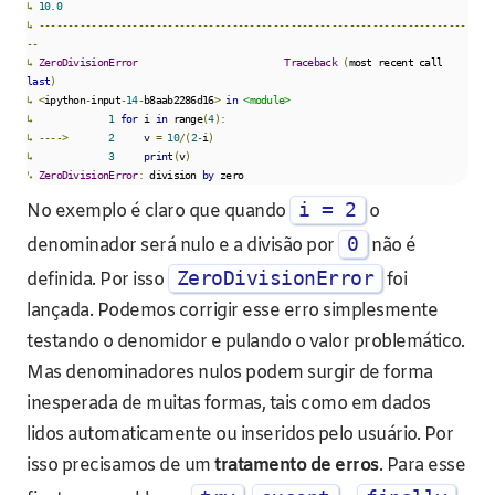
↳
10.0
↳
-------------------------------------------------------------------------
--
↳
ZeroDivisionError
Traceback
(
most recent call 
last
)
↳
<
ipython
-
input
-
14
-
b8aab2286d16
>
in
<module>
↳
1
for
 i 
in
 range
(
4
):
↳
---->
2
     v 
=
10
/(
2
-
i
)
↳
3
print
(
v
)
↳
ZeroDivisionError
:
 division 
by
 zero
i = 2
No exemplo é claro que quando
o
0
denominador será nulo e a divisão por
não é
ZeroDivisionError
definida. Por isso
foi
lançada. Podemos corrigir esse erro simplesmente
testando o denomidor e pulando o valor problemático.
Mas denominadores nulos podem surgir de forma
inesperada de muitas formas, tais como em dados
lidos automaticamente ou inseridos pelo usuário. Por
isso precisamos de um
tratamento de erros
. Para esse