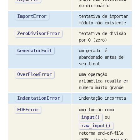
no dicionário
ImportError
tentativa de importar
módulo não existente
ZeroDivisorError
tentativa de divisão
por 0 (zero)
GeneratorExit
um gerador é
abandonado antes de
seu final
OverFlowError
uma operação
aritmética resulta em
número muito grande
IndentationError
indentação incorreta
EOFError
uma função como
input()
ou
raw_input()
retorna end-of-file
(EOF, fim de arquivo)