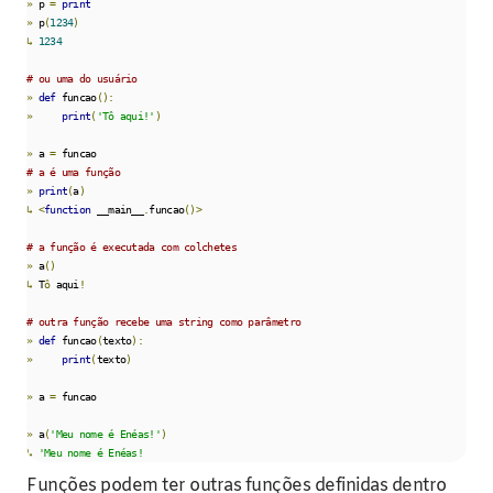
»
 p 
=
print
»
 p
(
1234
)
↳
1234
# ou uma do usuário
»
def
 funcao
():
»
print
(
'Tô aqui!'
)
»
 a 
=
# a é uma função
»
print
(
a
)
↳
<
function
 __main__
.
funcao
()>
# a função é executada com colchetes
»
 a
()
↳
 T
ô
 aqui
!
# outra função recebe uma string como parâmetro
»
def
 funcao
(
texto
):
»
print
(
texto
)
»
 a 
=
 funcao

»
 a
(
'Meu nome é Enéas!'
)
↳
'Meu nome é Enéas!
Funções podem ter outras funções definidas dentro