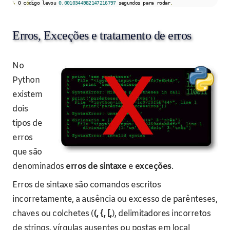
↳
 O c
ó
digo levou 
0.0010344982147216797
 segundos para rodar
.
Erros, Exceções e tratamento de erros
No
Python
existem
dois
tipos de
erros
que são
denominados
erros de sintaxe
e
exceções
.
Erros de sintaxe são comandos escritos
incorretamente, a ausência ou excesso de parênteses,
chaves ou colchetes (
(, {, [,
), delimitadores incorretos
de strings, vírgulas ausentes ou postas em local