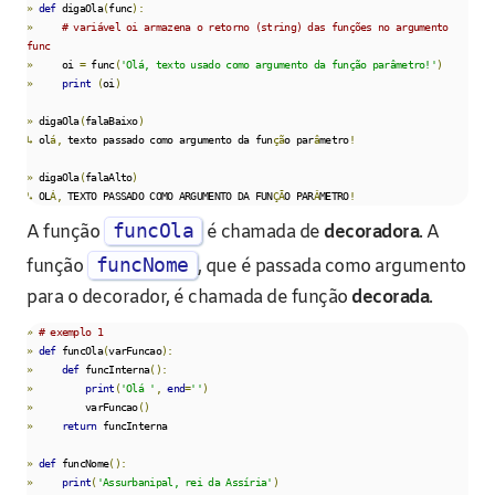
»
def
 digaOla
(
func
):
»
# variável oi armazena o retorno (string) das funções no argumento 
func
»
     oi 
=
 func
(
'Olá, texto usado como argumento da função parâmetro!'
)
»
print
(
oi
)
»
 digaOla
(
falaBaixo
)
↳
 ol
á,
 texto passado como argumento da fun
çã
o par
â
metro
!
»
 digaOla
(
falaAlto
)
↳
 OL
Á,
 TEXTO PASSADO COMO ARGUMENTO DA FUN
ÇÃ
O PAR
Â
METRO
!
funcOla
A função
é chamada de
decoradora
. A
funcNome
função
, que é passada como argumento
para o decorador, é chamada de função
decorada
.
»
# exemplo 1
»
def
 funcOla
(
varFuncao
):
»
def
 funcInterna
():
»
print
(
'Olá '
,
end
=
''
)
»
         varFuncao
()
»
return
 funcInterna

»
def
 funcNome
():
»
print
(
'Assurbanipal, rei da Assíria'
)