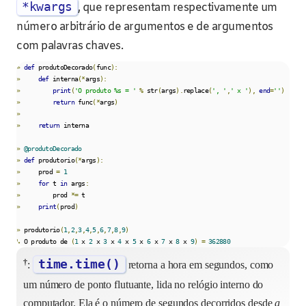
*kwargs
, que representam respectivamente um
número arbitrário de argumentos e de argumentos
com palavras chaves.
»
def
 produtoDecorado
(
func
):
»
def
 interna
(*
args
):
»
print
(
'O produto %s = '
%
 str
(
args
).
replace
(
', '
,
' x '
),
end
=
''
)
»
return
 func
(*
args
)
»
»
return
 interna

»
@produtoDecorado
»
def
 produtorio
(*
args
):
»
     prod 
=
1
»
for
 t 
in
 args
:
»
         prod 
*=
»
print
(
prod
)
»
 produtorio
(
1
,
2
,
3
,
4
,
5
,
6
,
7
,
8
,
9
)
↳
 O produto de 
(
1
 x 
2
 x 
3
 x 
4
 x 
5
 x 
6
 x 
7
 x 
8
 x 
9
)
=
362880
†
time.time()
:
retorna a hora em segundos, como
um número de ponto flutuante, lida no relógio interno do
computador. Ela é o número de segundos decorridos desde
a