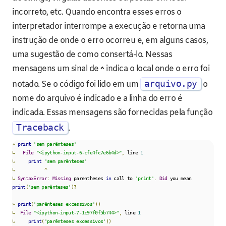
incorreto, etc. Quando encontra esses erros o
interpretador interrompe a execução e retorna uma
instrução de onde o erro ocorreu e, em alguns casos,
uma sugestão de como consertá-lo. Nessas
mensagens um sinal de
^
indica o local onde o erro foi
arquivo.py
notado. Se o código foi lido em um
o
nome do arquivo é indicado e a linha do erro é
indicada. Essas mensagens são fornecidas pela função
Traceback
.
»
print
'sem parênteses'
↳
File
"<ipython-input-6-cfe4fc7e6b4d>"
,
 line 
1
↳
print
'sem parênteses'
↳
^
↳
SyntaxError
:
Missing
 parentheses 
in
 call to 
'print'
.
Did
 you mean 
print
(
'sem parênteses'
)?
»
print
(
'parênteses excessivos'
))
↳
File
"<ipython-input-7-1c97f0f5b744>"
,
 line 
1
↳
print
(
'parênteses excessivos'
))