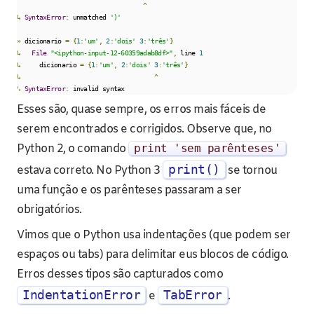
^
↳
SyntaxError
:
 unmatched 
')'
»
 dicionario 
=
{
1
:
'um'
,
2
:
'dois'
3
:
'três'
}
↳
File
"<ipython-input-12-60359adab8df>"
,
 line 
1
↳
     dicionario 
=
{
1
:
'um'
,
2
:
'dois'
3
:
'três'
}
↳
^
↳
SyntaxError
:
 invalid syntax
Esses são, quase sempre, os erros mais fáceis de
serem encontrados e corrigidos. Observe que, no
Python 2, o comando
print
'sem parênteses'
print()
estava correto. No Python 3
se tornou
uma função e os parênteses passaram a ser
obrigatórios.
Vimos que o Python usa indentações (que podem ser
espaços ou tabs) para delimitar eus blocos de código.
Erros desses tipos são capturados como
IndentationError
TabError
e
.