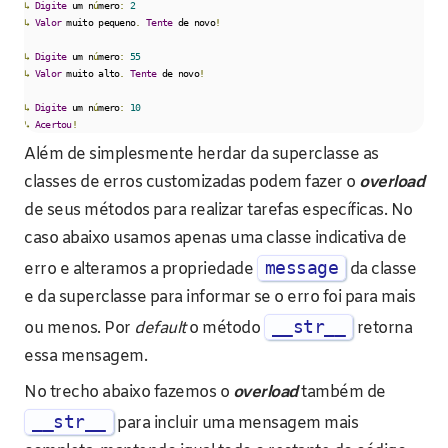
↳
Digite
 um n
ú
mero
:
2
↳
Valor
 muito pequeno
.
Tente
 de novo
!
↳
Digite
 um n
ú
mero
:
55
↳
Valor
 muito alto
.
Tente
 de novo
!
↳
Digite
 um n
ú
mero
:
10
↳
Acertou
!
Além de simplesmente herdar da superclasse as
classes de erros customizadas podem fazer o
overload
de seus métodos para realizar tarefas específicas. No
caso abaixo usamos apenas uma classe indicativa de
message
erro e alteramos a propriedade
da classe
e da superclasse para informar se o erro foi para mais
__str__
ou menos. Por
default
o método
retorna
essa mensagem.
No trecho abaixo fazemos o
overload
também de
__str__
para incluir uma mensagem mais