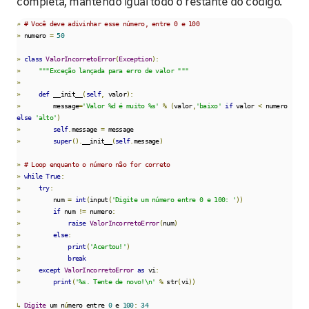
completa, mantendo igual todo o restante do código.
»
# Você deve adivinhar esse número, entre 0 e 100
»
 numero 
=
50
»
class
ValorIncorretoError
(
Exception
):
»
"""Exceção lançada para erro de valor """
»
»
def
 __init__
(
self
,
 valor
):
»
         message
=
'Valor %d é muito %s'
%
(
valor
,
'baixo'
if
 valor 
<
 numero 
else
'alto'
)
»
self
.
message 
=
»
super
().
__init__
(
self
.
message
)
»
# Loop enquanto o número não for correto
»
while
True
:
»
try
:
»
         num 
=
int
(
input
(
'Digite um número entre 0 e 100: '
))
»
if
 num 
!=
 numero
:
»
raise
ValorIncorretoError
(
num
)
»
else
:
»
print
(
'Acertou!'
)
»
break
»
except
ValorIncorretoError
as
 vi
:
»
print
(
'%s. Tente de novo!\n'
%
 str
(
vi
))
↳
Digite
 um n
ú
mero entre 
0
 e 
100
:
34