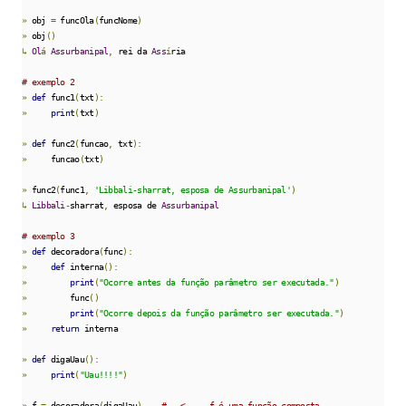
»
 obj 
=
 funcOla
(
funcNome
)
»
 obj
()
↳
Ol
á
Assurbanipal
,
 rei da 
Ass
í
ria

# exemplo 2
»
def
 func1
(
txt
):
»
print
(
txt
)
»
def
 func2
(
funcao
,
 txt
):
»
     funcao
(
txt
)
»
 func2
(
func1
,
'Libbali-sharrat, esposa de Assurbanipal'
)
↳
Libbali
-
sharrat
,
 esposa de 
Assurbanipal
# exemplo 3
»
def
 decoradora
(
func
):
»
def
 interna
():
»
print
(
"Ocorre antes da função parâmetro ser executada."
)
»
         func
()
»
print
(
"Ocorre depois da função parâmetro ser executada."
)
»
return
 interna

»
def
 digaUau
():
»
print
(
"Uau!!!!"
)
»
 f 
=
 decoradora
(
digaUau
)
#   <---- f é uma função composta