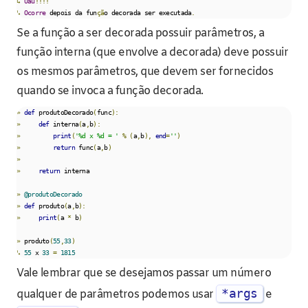
↳
Uau
!!!!
↳
Ocorre
 depois da fun
çã
o decorada ser executada
.
Se a função a ser decorada possuir parâmetros, a
função interna (que envolve a decorada) deve possuir
os mesmos parâmetros, que devem ser fornecidos
quando se invoca a função decorada.
»
def
 produtoDecorado
(
func
):
»
def
 interna
(
a
,
b
):
»
print
(
'%d x %d = '
%
(
a
,
b
),
end
=
''
)
»
return
 func
(
a
,
b
)
»
»
return
 interna

»
@produtoDecorado
»
def
 produto
(
a
,
b
):
»
print
(
a 
*
 b
)
»
 produto
(
55
,
33
)
↳
55
 x 
33
=
1815
Vale lembrar que se desejamos passar um número
*args
qualquer de parâmetros podemos usar
e