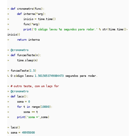
»
def
 cronometro
(
func
):
»
def
 interna
(*
arg
):
»
         inicio 
=
 time
.
time
()
»
         func
(*
arg
)
»
print
(
'O código levou %s segundos para rodar.'
%
 str
(
time
.
time
()-
inicio
))
»
return
 interna

»
@cronometro
»
def
 funcaoTeste
(
n
):
»
     time
.
sleep
(
n
)
»
 funcaoTeste
(
1.5
)
↳
 O c
ó
digo levou 
1.5015053749084473
 segundos para rodar
.
»
# outro teste, com um laço for
»
@cronometro
»
def
 laco
():
»
     soma 
=
0
»
for
 t 
in
 range
(
10000
):
»
         soma 
+=
»
print
(
'soma ='
,
soma
)
»
 laco
()
↳
 soma 
=
49995000