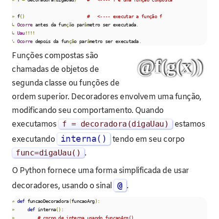
»
 f
()
#   <---- executar a função f
↳
Ocorre
 antes da fun
çã
o par
â
metro ser executada
.
↳
Uau
!!!!
↳
Ocorre
 depois da fun
çã
o par
â
metro ser executada
.
Funções compostas são
chamadas de objetos de
segunda classe ou funções de
ordem superior. Decoradores envolvem uma função,
modificando seu comportamento. Quando
executamos
f
=
decoradora
(
digaUau
)
estamos
interna()
executando
tendo em seu corpo
func
=
digaUau
()
.
O Python fornece uma forma simplificada de usar
@
decoradores, usando o sinal
.
»
def
 funcaoDecoradora
(
funcaoArg
):
»
def
 interna
():
»
# corpo de interna usando funcaoArg()