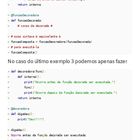
»
return
 interna

»
@funcaoDecoradora
»
def
 funcaoDecorada
:
»
# corpo de decorada #
»
# essa sintaxe é equivalente à
»
 funcaoComposta 
=
 funcaoDecoradora
(
funcaoDecorada
)
»
# para executá-la
»
 funcaoComposta
()
No caso do último exemplo 3 podemos apenas fazer
»
def
 decoradora
(
func
):
»
def
 interna
():
»
print
(
"Ocorre antes da função decorada ser executada."
)
»
         func
()
»
print
(
"Ocorre depois da função decorada ser executada."
)
»
return
 interna

»
@decoradora
»
def
 digaUau
():
»
print
(
"Uau!!!!"
)
»
 digaUau
()
↳
Ocorre
 antes da fun
çã
o decorada ser executada
.