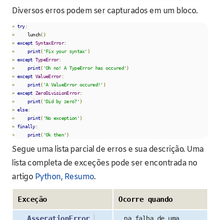
Diversos erros podem ser capturados em um bloco.
»
try
:
»
     lunch
()
»
except
SyntaxError
:
»
print
(
'Fix your syntax'
)
»
except
TypeError
:
»
print
(
'Oh no! A TypeError has occured'
)
»
except
ValueError
:
»
print
(
'A ValueError occured!'
)
»
except
ZeroDivisionError
:
»
print
(
'Did by zero?'
)
»
else
:
»
print
(
'No exception'
)
»
finally
:
»
print
(
'Ok then'
)
Segue uma lista parcial de erros e sua descrição. Uma
lista completa de exceções pode ser encontrada no
artigo
Python, Resumo
.
Exceção
Ocorre quando
AsserationError
na falha de uma