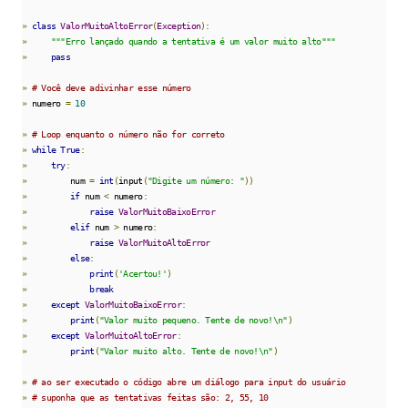
»
class
ValorMuitoAltoError
(
Exception
):
»
"""Erro lançado quando a tentativa é um valor muito alto"""
»
pass
»
# Você deve adivinhar esse número
»
 numero 
=
10
»
# Loop enquanto o número não for correto
»
while
True
:
»
try
:
»
         num 
=
int
(
input
(
"Digite um número: "
))
»
if
 num 
<
 numero
:
»
raise
ValorMuitoBaixoError
»
elif
 num 
>
 numero
:
»
raise
ValorMuitoAltoError
»
else
:
»
print
(
'Acertou!'
)
»
break
»
except
ValorMuitoBaixoError
:
»
print
(
"Valor muito pequeno. Tente de novo!\n"
)
»
except
ValorMuitoAltoError
:
»
print
(
"Valor muito alto. Tente de novo!\n"
)
»
# ao ser executado o código abre um diálogo para input do usuário
»
# suponha que as tentativas feitas são: 2, 55, 10