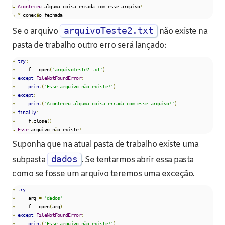
↳
Aconteceu
 alguma coisa errada com esse arquivo
!
↳
*
 conex
ã
o fechada
arquivoTeste2.txt
Se o arquivo
não existe na
pasta de trabalho outro erro será lançado:
»
try
:
»
     f 
=
 open
(
'arquivoTeste2.txt'
)
»
except
FileNotFoundError
:
»
print
(
'Esse arquivo não existe!'
)
»
except
:
»
print
(
'Aconteceu alguma coisa errada com esse arquivo!'
)
»
finally
:
»
     f
.
close
()
↳
Esse
 arquivo n
ã
o existe
!
Suponha que na atual pasta de trabalho existe uma
dados
subpasta
. Se tentarmos abrir essa pasta
como se fosse um arquivo teremos uma exceção.
»
try
:
»
     arq 
=
'dados'
»
     f 
=
 open
(
arq
)
»
except
FileNotFoundError
:
»
print
(
'Esse arquivo não existe!'
)