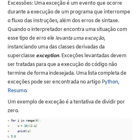
Excessões: Uma exceção é um evento que ocorre
durante a execução de um programa que interrompe
o fluxo das instruções, além dos erros de sintaxe.
Quando o interpretador encontra uma situação com
esse tipo de erro ele
levanta uma exceção
,
instanciando uma das classes derivadas da
superclasse
exception
. Exceções levantadas devem
ser tratadas para que a execução do código não
termine de forma indesejada. Uma lista completa de
exceções pode ser encontrada no artigo
Python,
Resumo
.
Um exemplo de exceção é a tentativa de dividir por
zero.
»
for
 i 
in
 range
(
4
):
»
     v 
=
10
/(
2
-
i
)
»
print
(
v
)
↳
5.0