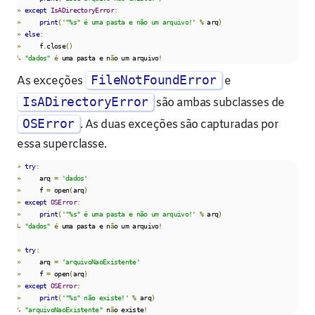
»
except
IsADirectoryError
:
»
print
(
'"%s" é uma pasta e não um arquivo!'
%
 arq
)
»
else
:
»
     f
.
close
()
↳
"dados"
é
 uma pasta e n
ã
o um arquivo
!
FileNotFoundError
As exceções
e
IsADirectoryError
são ambas subclasses de
OSError
. As duas exceções são capturadas por
essa superclasse.
»
try
:
»
     arq 
=
'dados'
»
     f 
=
 open
(
arq
)
»
except
OSError
:
»
print
(
'"%s" é uma pasta e não um arquivo!'
%
 arq
)
↳
"dados"
é
 uma pasta e n
ã
o um arquivo
!
»
try
:
»
     arq 
=
'arquivoNaoExistente'
»
     f 
=
 open
(
arq
)
»
except
OSError
:
»
print
(
'"%s" não existe!'
%
 arq
)
↳
"arquivoNaoExistente"
 n
ã
o existe
!