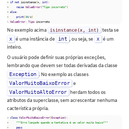
»
if
not
 isinstance
(
x
,
int
):
»
raise
ValueError
(
"Tipo incorreto"
)
»
else
:
»
print
(
34
/
x
)
↳
ValueError
:
Tipo
 incorreto
No exemplo acima
isinstance
(
x
,
int
)
testa se
x
int
x
é uma instância de
, ou seja, se
é um
inteiro.
O usuário pode definir suas próprias exceções,
lembrando que devem ser todas derivadas da classe
Exception
. No exemplo as classes
ValorMuitoBaixoError
e
ValorMuitoAltoError
herdam todos os
atributos da superclasse, sem acrescentar nenhuma
cacterística própria.
»
class
ValorMuitoBaixoError
(
Exception
):
»
"""Erro lançado quando a tentativa é um valor muito baixo"""
»
pass