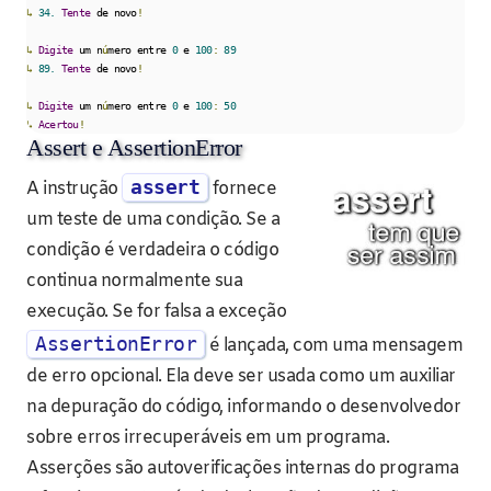
↳
34.
Tente
 de novo
!
↳
Digite
 um n
ú
mero entre 
0
 e 
100
:
89
↳
89.
Tente
 de novo
!
↳
Digite
 um n
ú
mero entre 
0
 e 
100
:
50
↳
Acertou
!
Assert e AssertionError
assert
A instrução
fornece
um teste de uma condição. Se a
condição é verdadeira o código
continua normalmente sua
execução. Se for falsa a exceção
AssertionError
é lançada, com uma mensagem
de erro opcional. Ela deve ser usada como um auxiliar
na depuração do código, informando o desenvolvedor
sobre erros irrecuperáveis ​​em um programa.
Asserções são autoverificações internas do programa