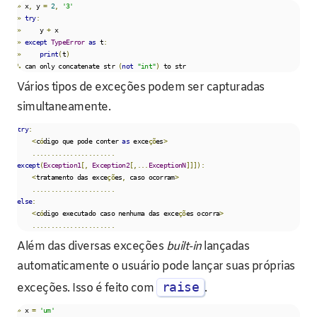
»
 x
,
 y 
=
2
,
'3'
»
try
:
»
     y 
+
»
except
TypeError
as
 t
:
»
print
(
t
)
↳
 can only concatenate str 
(
not
"int"
)
 to str
Vários tipos de exceções podem ser capturadas
simultaneamente.
try
:
<
c
ó
digo que pode conter 
as
 exce
çõ
es
>
......................
except
(
Exception1
[,
Exception2
[,...
ExceptionN
]]]):
<
tratamento das exce
çõ
es
,
 caso ocorram
>
......................
else
:
<
c
ó
digo executado caso nenhuma das exce
çõ
es ocorra
>
......................
Além das diversas exceções
built-in
lançadas
automaticamente o usuário pode lançar suas próprias
raise
exceções. Isso é feito com
.
»
 x 
=
'um'