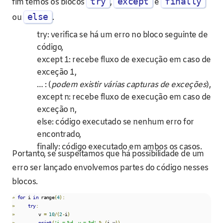
try
except
finally
fim temos os blocos
,
e
else
ou
.
try: verifica se há um erro no bloco seguinte de
código,
except 1: recebe fluxo de execução em caso de
exceção 1,
… : (
podem existir várias capturas de exceções
),
except n: recebe fluxo de execução em caso de
exceção n,
else: código executado se nenhum erro for
encontrado,
finally: código executado em ambos os casos.
Portanto, se suspeitamos que há possibilidade de um
erro ser lançado envolvemos partes do código nesses
blocos.
»
for
 i 
in
 range
(
4
):
»
try
:
»
         v 
=
10
/(
2
-
i
)
»
print
(
'i = %d, v = %d'
%
(
i
,
v
))