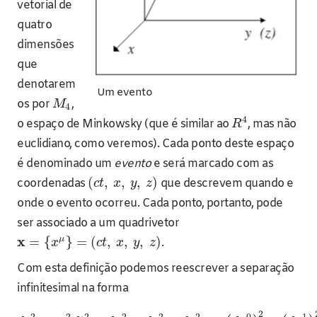
vetorial de
quatro
dimensões
que
denotarem
Um evento
os por
,
M
4
4
o espaço de Minkowsky (que é similar ao
, mas não
R
euclidiano, como veremos). Cada ponto deste espaço
é denominado um
evento
e será marcado com as
(
,
,
,
)
coordenadas
que descrevem quando e
c
t
x
y
z
onde o evento ocorreu. Cada ponto, portanto, pode
ser associado a um quadrivetor
x
μ
=
{
}
=
(
,
,
,
)
.
x
c
t
x
y
z
Com esta definição podemos reescrever a separação
infinitesimal na forma
2
2
2
2
2
2
2
0
1