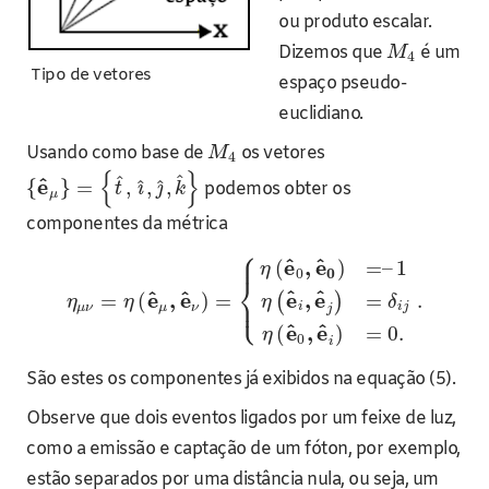
ou produto escalar.
Dizemos que
é um
M
4
Tipo de vetores
espaço pseudo-
euclidiano.
Usando como base de
os vetores
M
4
{
}
^
^
^
e
^
^
{
}
=
,
,
,
ı
ȷ
podemos obter os
t
k
μ
componentes da métrica
⎧
⎪
^
^
e
,
e
(
)
=
–
1
η
0
0
⎨
^
^
^
^
e
,
e
e
,
e
=
=
(
)
=
.
⎩
(
)
⎪
η
δ
η
η
i
i
j
μ
ν
μ
ν
j
^
^
e
,
e
(
)
=
0.
η
0
i
São estes os componentes já exibidos na equação (5).
Observe que dois eventos ligados por um feixe de luz,
como a emissão e captação de um fóton, por exemplo,
estão separados por uma distância nula, ou seja, um