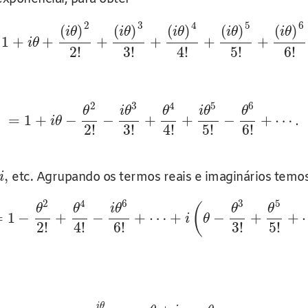
2
3
4
5
6
(
)
(
)
(
)
(
)
(
)
i
θ
i
θ
i
θ
i
θ
i
θ
1
+
+
+
+
+
+
i
θ
2
!
3
!
4
!
5
!
6
!
2
3
4
5
6
θ
i
θ
θ
i
θ
θ
=
1
+
−
−
+
+
−
+
⋯
.
i
θ
2
!
3
!
4
!
5
!
6
!
,
etc. Agrupando os termos reais e imaginários temo
i
2
4
6
3
5
(
θ
θ
i
θ
θ
θ
=
1
−
+
−
+
⋯
+
−
+
+
i
θ
2
!
4
!
6
!
3
!
5
!
i
θ