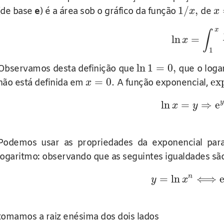
1
/
,
(de base
e
) é a área sob o gráfico da função
de
x
x
x
∫
ln
=
x
1
ln
1
=
0
,
Observamos desta definição que
que o loga
=
0.
ex
não está definida em
A função exponencial,
x
y
ln
=
⇒
e
x
y
Podemos usar as propriedades da exponencial par
logaritmo: observando que as seguintes igualdades sã
n
=
ln
⟺
y
x
tomamos a raiz enésima dos dois lados