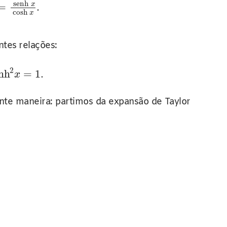
senh
x
=
.
cosh
x
ntes relações:
2
nh
=
1.
x
inte maneira: partimos da expansão de Taylor