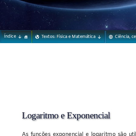
Phylos.net
Pensar e Imaginar
Skip
Índice
Textos: Física e Matemática
Ciência, c
to
content
Logaritmo e Exponencial
As funções exponencial e logaritmo são uti