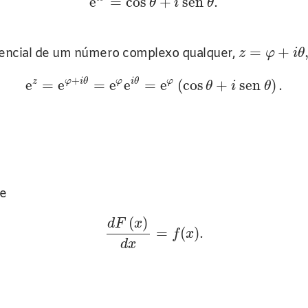
e
=
cos
+
sen
.
θ
i
θ
=
+
nencial de um número complexo qualquer,
z
φ
i
θ
+
z
φ
i
θ
φ
i
θ
φ
e
=
e
=
e
e
=
e
(
cos
+
sen
)
.
θ
i
θ
e
(
)
d
F
x
=
(
)
.
f
x
d
x