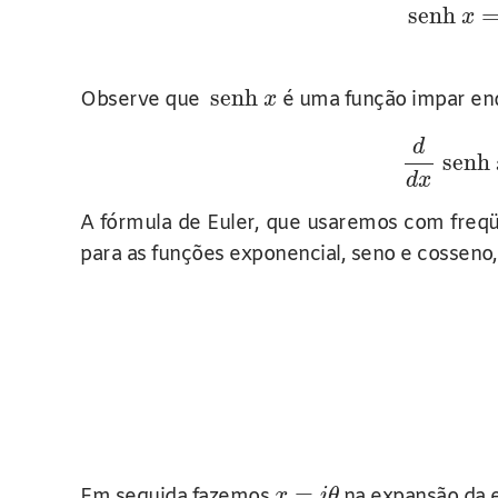
senh
x
senh
Observe que
é uma função impar e
x
d
senh
d
x
A fórmula de Euler, que usaremos com freqüê
para as funções exponencial, seno e cosseno,
=
Em seguida fazemos
na expansão da e
x
i
θ