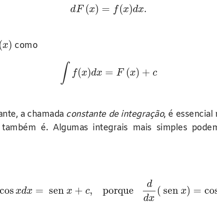
(
)
=
(
)
.
d
F
x
f
x
d
x
(
)
como
x
∫
(
)
=
(
)
+
f
x
d
x
F
x
c
tante, a chamada
constante de integração
, é essencial
também é. Algumas integrais mais simples podem 
d
cos
=
sen
+
,
porque
(
sen
)
=
co
x
d
x
x
c
x
d
x