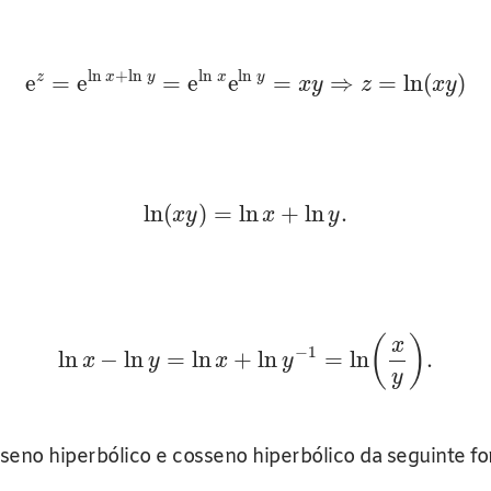
ln
+
ln
ln
ln
z
x
y
x
y
e
=
e
=
e
e
=
⇒
=
ln
(
)
x
y
z
x
y
ln
(
)
=
ln
+
ln
.
x
y
x
y
(
)
x
−
1
ln
−
ln
=
ln
+
ln
=
ln
.
x
y
x
y
y
 seno hiperbólico e cosseno hiperbólico da seguinte f