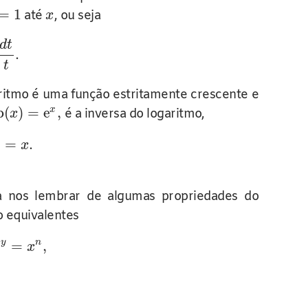
=
1
até
, ou seja
x
d
t
.
t
ritmo é uma função estritamente crescente e
p
(
)
=
e
,
x
é a inversa do logaritmo,
x
=
.
x
a nos lembrar de algumas propriedades do
o equivalentes
y
n
e
=
,
x