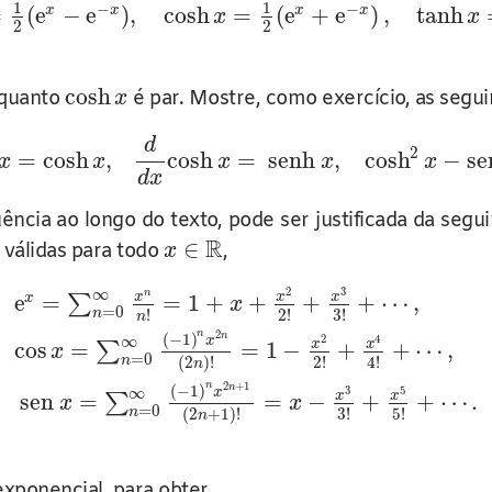
1
1
−
−
=
(
e
−
e
)
,
cosh
=
(
e
+
e
)
,
tanh
x
x
x
x
x
x
2
2
cosh
nquanto
é par. Mostre, como exercício, as segui
x
d
2
=
cosh
,
cosh
=
senh
,
cosh
−
se
x
x
x
x
x
d
x
ncia ao longo do texto, pode ser justificada da segu
R
∈
 válidas para todo
,
x
2
3
∞
n
x
x
x
e
=
=
1
+
+
+
+
⋯
,
x
∑
x
=
0
!
2
!
3
!
n
n
2
n
(
−
1
)
n
2
4
∞
x
x
x
cos
=
=
1
−
+
+
⋯
,
∑
x
=
0
2
!
4
!
n
(
2
)
!
n
2
+
1
n
(
−
1
)
n
3
5
∞
x
x
x
sen
=
=
−
+
+
⋯
.
∑
x
x
=
0
3
!
5
!
n
(
2
+
1
)
!
n
xponencial, para obter