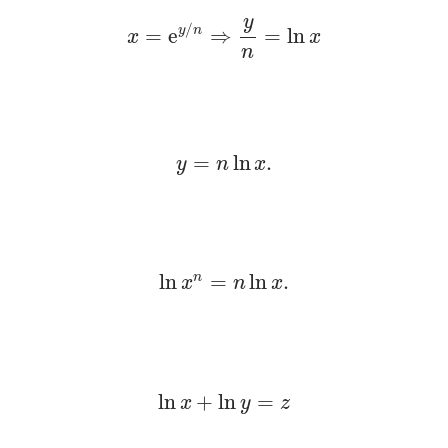
y
/
y
n
=
e
⇒
=
ln
x
x
n
=
ln
.
y
n
x
n
ln
=
ln
.
x
n
x
ln
+
ln
=
x
y
z