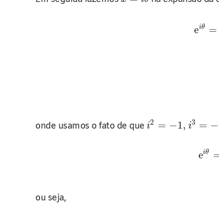
i
θ
e
=
2
3
=
−
1
,
=
−
onde usamos o fato de que
i
i
i
θ
e
ou seja,