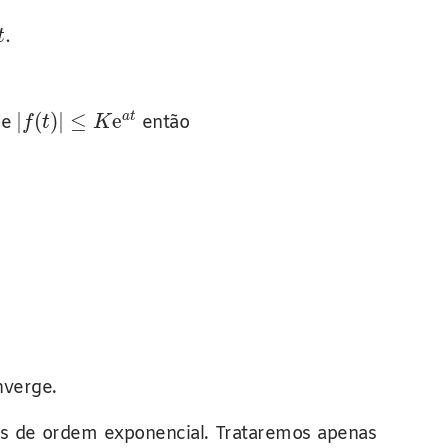
.
t
|
(
)
|
≤
e
a
t
ue
então
f
t
K
verge.
es de ordem exponencial. Trataremos apenas