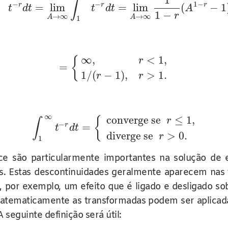
1
∫
−
−
1
−
r
r
r
=
lim
=
lim
(
−
1
t
d
t
t
d
t
A
1
−
r
→
∞
→
∞
A
A
1
∞
,
<
1
,
{
r
=
1
/
(
−
1
)
,
>
1.
r
r
∞
converge se
≤
1
,
{
r
∫
−
r
=
t
d
t
diverge se
>
0.
r
1
e são particularmente importantes na solução de e
s. Estas descontinuidades geralmente aparecem nas
, por exemplo, um efeito que é ligado e desligado s
 Matematicamente as transformadas podem ser aplicad
 seguinte definição será útil: