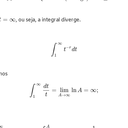
=
∞
, ou seja, a integral diverge.
t
∞
∫
−
r
t
d
t
1
mos
∞
d
t
∫
=
lim
ln
=
∞
;
A
t
→
∞
A
1
∞
A