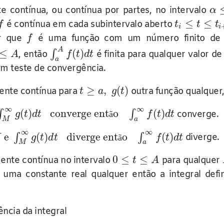
 contínua, ou contínua por partes, no intervalo
α
≤
≤
é contínua em cada subintervalo aberto
f
t
t
t
i
i
er que
é uma função com um número finito de d
f
A
≤
(
)
∫
, então
é finita para qualquer valor d
A
f
t
d
t
a
um teste de convergência.
≥
,
(
)
ente contínua para
outra função qualquer
t
a
g
t
∞
∞
(
)
converge ent
o
(
)
∫
∫
converge.
g
t
d
t
ã
f
t
d
t
M
a
∞
∞
e
(
)
diverge ent
o
(
)
∫
∫
diverge.
M
g
t
d
t
ã
f
t
d
t
M
a
0
≤
≤
nte contínua no intervalo
para qualquer
t
A
uma constante real qualquer então a integral defin
cia da integral