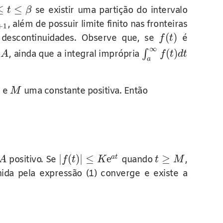
≤
≤
se existir uma partição do intervalo
t
β
, além de possuir limite finito nas fronteiras
+
1
(
)
escontinuidades. Observe que, se
é
f
t
∞
(
)
∫
e
, ainda que a integral imprópria
A
f
t
d
t
a
, e
uma constante positiva. Então
M
|
(
)
|
≤
e
≥
a
t
positivo. Se
quando
,
A
f
t
K
t
M
ida pela expressão (1) converge e existe a