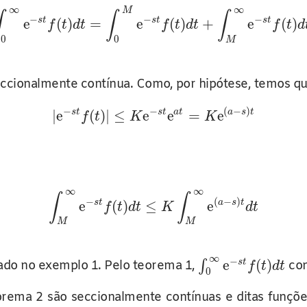
∞
∞
M
∫
∫
∫
−
−
−
s
t
s
t
s
t
e
(
)
=
e
(
)
+
e
(
)
f
t
d
t
f
t
d
t
f
t
d
0
0
M
ccionalmente contínua. Como, por hipótese, temos q
−
−
(
−
)
s
t
s
t
a
t
a
s
t
|
e
(
)
|
≤
e
e
=
e
f
t
K
K
∞
∞
∫
∫
−
(
−
)
s
t
a
s
t
e
(
)
≤
e
f
t
d
t
K
d
t
M
M
∞
−
e
(
)
s
t
∫
rado no exemplo 1. Pelo teorema 1,
con
f
t
d
t
0
orema 2 são seccionalmente contínuas e ditas funçõ