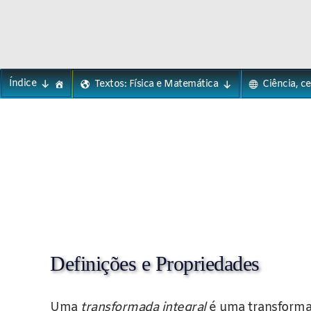
Phylos.net
Pensar e Imaginar
Skip
Índice
Textos: Física e Matemática
Ciência, c
to
content
Definições e Propriedades
Uma
transformada integral
é uma transforma