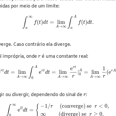
nidas por meio de um limite:
∞
A
∫
∫
(
)
=
lim
(
)
.
f
t
d
t
f
t
d
t
→
∞
A
a
a
verge. Caso contrário ela diverge.
al imprópria, onde
é uma constante real:
r
A
e
1
r
t
∫
A
r
t
r
t
r
A
e
=
lim
e
=
lim
|
=
lim
(
e
d
t
d
t
0
r
r
→
∞
→
∞
→
∞
A
A
A
0
ir ou divergir, dependendo do sinal de
:
r
∞
−
1
/
(converge) se
<
0
,
r
r
{
∫
l
l
e
=
d
t
∞
(diverge) se
≥
0.
r
0