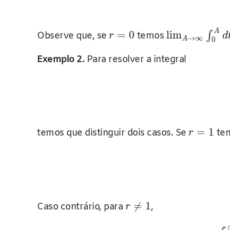
A
=
0
lim
∫
Observe que, se
temos
r
d
→
∞
A
0
Exemplo 2.
Para resolver a integral
=
1
temos que distinguir dois casos. Se
te
r
≠
1
Caso contrário, para
,
r