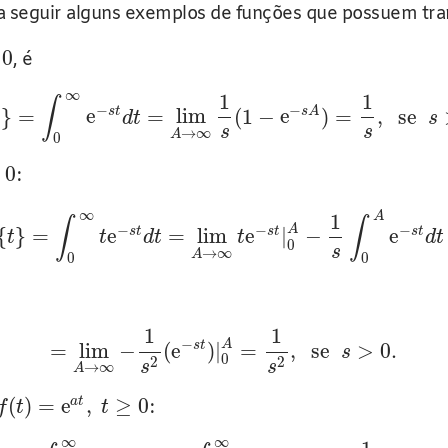
 a seguir alguns exemplos de funções que possuem tra
0
, é
∞
1
1
∫
−
−
s
t
s
A
1
}
=
e
=
lim
(
1
−
e
)
=
,
se
d
t
s
s
s
→
∞
A
0
0
:
∞
A
1
∫
∫
−
−
−
A
s
t
s
t
s
t
{
}
=
e
=
lim
e
|
−
e
t
t
d
t
t
d
t
0
s
→
∞
A
0
0
1
1
−
A
s
t
=
lim
−
(
e
)
|
=
,
se
>
0.
s
0
2
2
s
s
→
∞
A
(
)
=
e
,
≥
0
a
t
:
f
t
t
∞
∞