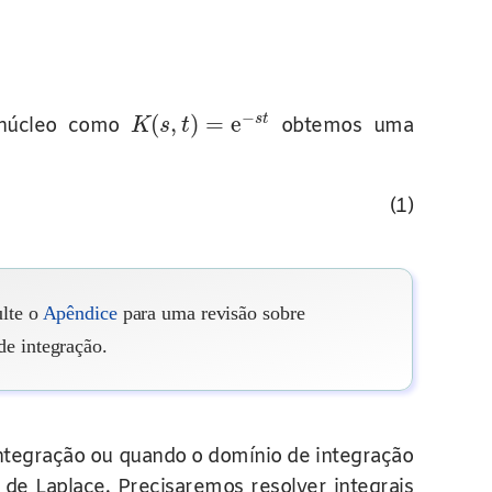
−
(
,
)
=
e
s
t
 núcleo como
obtemos uma
K
s
t
(1)
ulte o
Apêndice
para uma revisão sobre
e integração.
integração ou quando o domínio de integração
 de Laplace. Precisaremos resolver integrais