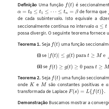
(
)
Definição
Uma função
é seccionalmente
f
t
=
≤
≤
⋯
≤
=
de forma que
α
t
t
t
β
0
1
n
de cada subintervalo. Isto equivale a diz
≤
seccionalmente contínua no intervalo
a
t
possa divergir. O seguinte teorema fornece 
(
)
Teorema 1.
Seja
uma função seccionalm
f
t
|
(
)
|
≤
(
)
para
≥
e
(i)
se
f
t
g
t
t
M
(
)
≥
(
)
≥
0
para
≥
(ii)
se
f
t
g
t
t
(
)
Teorema 2.
Seja
uma função seccionalme
f
t
onde
e
são constantes positivas e
K
M
a
(
)
=
{
(
)
}
transformada de Laplace
.
F
s
L
f
t
Demonstração
Buscamos mostrar a convergên