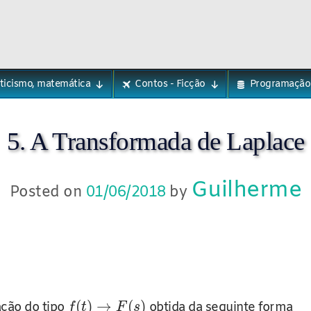
eticismo, matemática
Contos - Ficção
Programação
5. A Transformada de Laplace
Guilherme
Posted on
01/06/2018
by
(
)
→
(
)
ção do tipo
obtida da seguinte forma
f
t
F
s