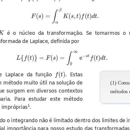
β
∫
(
)
=
(
,
)
(
)
.
F
s
K
s
t
f
t
d
t
α
é o núcleo da transformação. Se tomarmos o
K
formada de Laplace, definida por
∞
∫
−
s
t
{
(
)
}
=
(
)
=
e
(
)
.
L
f
t
F
s
f
t
d
t
0
(
)
e Laplace da função
. Estas
f
t
 método muito útil na solução de
(1) Cons
 que surgem em diversos contextos
métodos d
haria. Para estudar este método
1
s impróprias
.
do o integrando não é limitado dentro dos limites de 
ial importância para nosso estudo das transformadas