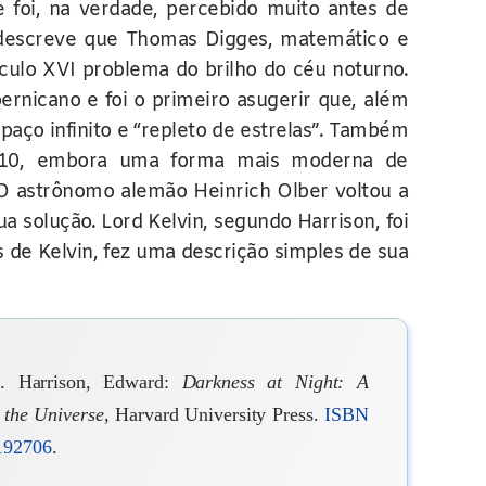
foi, na verdade, percebido muito antes de
escreve que Thomas Digges, matemático e
culo XVI problema do brilho do céu noturno.
rnicano e foi o primeiro asugerir que, além
spaço infinito e “repleto de estrelas”. Também
610, embora uma forma mais moderna de
O astrônomo alemão Heinrich Olber voltou a
solução. Lord Kelvin, segundo Harrison, foi
s de Kelvin, fez uma descrição simples de sua
7. Harrison, Edward:
Darkness at Night: A
 the Universe
, Harvard University Press.
ISBN
192706
.