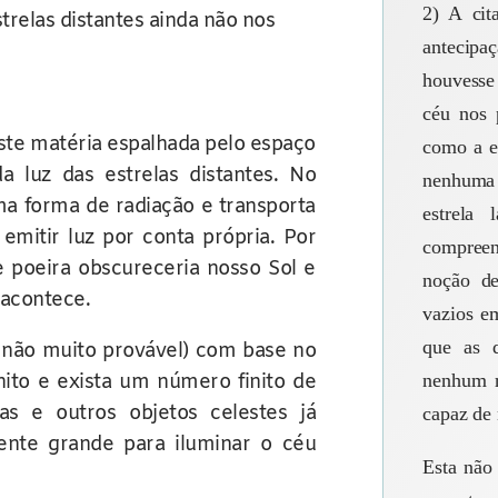
2) A cit
trelas distantes ainda não nos
antecipa
houvesse
céu nos 
iste matéria espalhada pelo espaço
como a e
 luz das estrelas distantes. No
nenhuma 
ma forma de radiação e transporta
estrela 
 emitir luz por conta própria. Por
compree
 poeira obscureceria nosso Sol e
noção de
 acontece.
vazios em
que as d
 não muito provável) com base no
nito e exista um número finito de
nenhum ra
as e outros objetos celestes já
capaz de 
ente grande para iluminar o céu
Esta não 