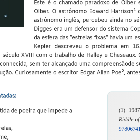
Este é o chamado paradoxo de Olber e 
1
Olber. O astrônomo Edward Harrison
d
astrônomo inglês, percebeu ainda no sé
Digges era um defensor do sistema Cope
da esfera das “estrelas fixas” havia um e
Kepler descreveu o problema em 1
éculo XVIII com o trabalho de Halley e Cheseaux. 
 conhecida, sem ter alcançado uma compreensãode sua 
2
lução. Curiosamente o escritor Edgar Allan Poe
, ante
tadas:
(1) 198
ida de poeira que impede a
Riddle of
elas,
9780674
rme,