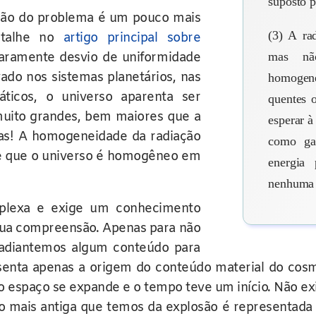
suposto 
cação do problema é um pouco mais
(3) A ra
etalhe no
artigo principal sobre
mas não
aramente desvio de uniformidade
do nos sistemas planetários, nas
homogene
ticos, o universo aparenta ser
quentes 
ito grandes, bem maiores que a
esperar à 
as! A homogeneidade da radiação
como gal
e que o universo é homogêneo em
energia 
nenhuma e
plexa e exige um conhecimento
ua compreensão. Apenas para não
 adiantemos algum conteúdo para
esenta apenas a origem do conteúdo material do c
o espaço se expande e o tempo teve um início. Não exi
 mais antiga que temos da explosão é representada pe