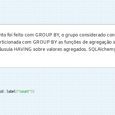
 foi feito com GROUP BY, o grupo considerado consis
 particionada com GROUP BY as funções de agregação s
 cláusula HAVING sobre valores agregados. SQLAlche
id
).
label
(
"count"
))