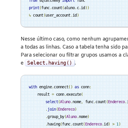
from
 sqlalchemy 
import
print
(
func
.
count
(
aluno
.
c
.
id
))
↳
 count
(
user_account
.
id
)
Nesse último caso, como nenhum agrupamento
a todas as linhas. Caso a tabela tenha sido
Para selecionar ou filtrar grupos usamos a
e
Select
.
having
()
.
with
 engine
.
connect
()
as
 conn
:
    result 
=
 conn
.
execute
(
select
(
Aluno
.
nome
,
 func
.
count
(
Endereco
.
.
join
(
Endereco
)
.
group_by
(
Aluno
.
nome
)
.
having
(
func
.
count
(
Endereco
.
id
)
>
1
)