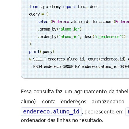
from
 sqlalchemy 
import
 func
,
 desc

query 
=
(
select
(
Endereco
.
aluno_id
,
 func
.
count
(
Endere
.
group_by
(
"aluno_id"
)
.
order_by
(
"aluno_id"
,
 desc
(
"n_enderecos"
))
)
print
(
query
)
↳
 SELECT endereco
.
aluno_id
,
 count
(
endereco
.
id
)
 
  FROM endereco GROUP BY endereco
.
aluno_id ORDE
Essa consulta faz um agrupamento da tabe
aluno), conta endereços armazenan
endereco.aluno_id
, decrescente em
ordenador das linhas no resultado.