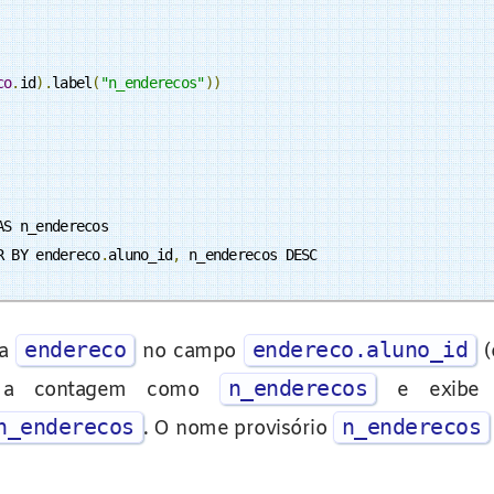
co
.
id
).
label
(
"n_enderecos"
))
AS n_enderecos

R BY endereco
.
aluno_id
,
 n_enderecos DESC
endereco
endereco.aluno_id
la
no campo
(
n_enderecos
do a contagem como
e exibe o
n_enderecos
n_enderecos
. O nome provisório