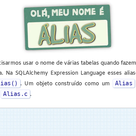
isarmos usar o nome de várias tabelas quando faze
a. Na SQLAlchemy Expression Language esses alia
lias()
Alias
. Um objeto construído como um
Alias.c
o
.