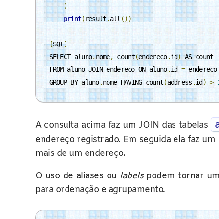
)
print
(
result
.
all
())
[
SQL
]
SELECT aluno
.
nome
,
 count
(
endereco
.
id
)
 AS count

FROM aluno JOIN endereco ON aluno
.
id 
=
 endereco
GROUP BY aluno
.
nome HAVING count
(
address
.
id
)
>
A consulta acima faz um JOIN das tabelas
endereço registrado. Em seguida ela faz u
mais de um endereço.
O uso de aliases ou
labels
podem tornar uma
para ordenação e agrupamento.