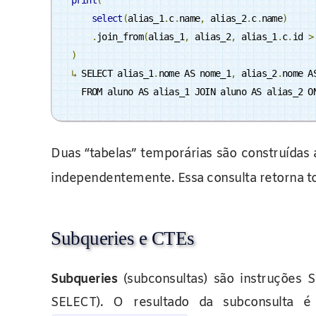
print
(
select
(
alias_1
.
c
.
name
,
 alias_2
.
c
.
name
)
.
join_from
(
alias_1
,
 alias_2
,
 alias_1
.
c
.
id 
>
)
↳
 SELECT alias_1
.
nome AS nome_1
,
 alias_2
.
nome AS
  FROM aluno AS alias_1 JOIN aluno AS alias_2 O
Duas “tabelas” temporárias são construídas 
independentemente. Essa consulta retorna t
Subqueries e CTEs
Subqueries
(subconsultas) são instruções 
SELECT). O resultado da subconsulta