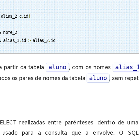
 alias_2
.
c
.
id
)
 nome_2

N alias_1
.
id 
>
 alias_2
.
id
aluno
alias_
a partir da tabela
, com os nomes
aluno
odos os pares de nomes da tabela
, sem repet
SELECT realizadas entre parênteses, dentro de uma
 é usado para a consulta que a envolve. O S