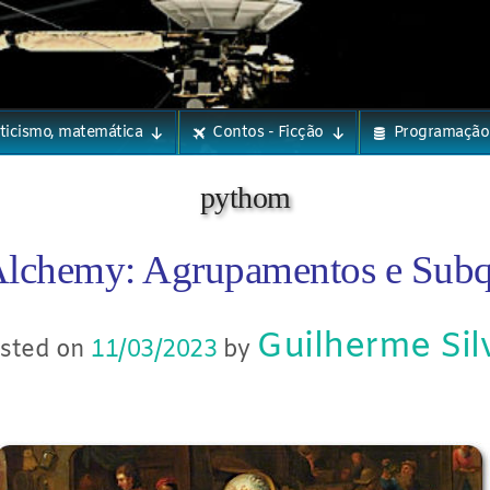
eticismo, matemática
Contos - Ficção
Programação
pythom
chemy: Agrupamentos e Subq
Guilherme Sil
sted on
11/03/2023
by