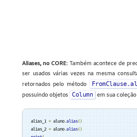
Aliases, no CORE
: Também acontece de prec
ser usados várias vezes na mesma consult
FromClause.a
retornados pelo método
Column
possuindo objetos
em sua coleçã
alias_1 
=
 aluno
.
alias
()
alias_2 
=
 aluno
.
alias
()