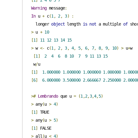
[
1
]
2
4
6
5
7
Warning
 message
:
In
 u 
+
 c
(
1
,
2
,
3
)
:
  longer 
object
 length 
is
not
 a multiple 
of
 sho
>
 u 
+
10
[
1
]
11
12
13
14
15
>
 w 
<-
 c
(
1
,
2
,
3
,
4
,
5
,
6
,
7
,
8
,
9
,
10
)
>
 u
+
w

[
1
]
2
4
6
8
10
7
9
11
13
15
 w
/
[
1
]
1.000000
1.000000
1.000000
1.000000
1.0000
[
6
]
6.000000
3.500000
2.666667
2.250000
2.0000
>#
Lembrando
 que u 
=
(
1
,
2
,
3
,
4
,
5
)
>
 any
(
u 
>
4
)
[
1
]
>
 any
(
u 
>
5
)
[
1
]
>
 all
(
u 
<
4
)