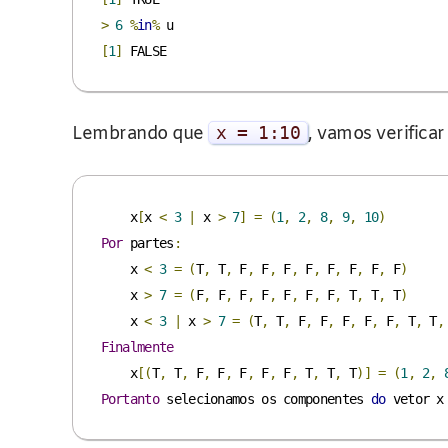
>
6
%
in
%
[
1
]
Lembrando que
x
=
1
:
10
, vamos verifica
    x
[
x 
<
3
|
 x 
>
7
]
=
(
1
,
2
,
8
,
9
,
10
)
Por
 partes
:
    x 
<
3
=
(
T
,
 T
,
 F
,
 F
,
 F
,
 F
,
 F
,
 F
,
 F
,
 F
)
    x 
>
7
=
(
F
,
 F
,
 F
,
 F
,
 F
,
 F
,
 F
,
 T
,
 T
,
 T
)
    x 
<
3
|
 x 
>
7
=
(
T
,
 T
,
 F
,
 F
,
 F
,
 F
,
 F
,
 T
,
 T
,
Finalmente
    x
[(
T
,
 T
,
 F
,
 F
,
 F
,
 F
,
 F
,
 T
,
 T
,
 T
)]
=
(
1
,
2
,
Portanto
 selecionamos os componentes 
do
 vetor x