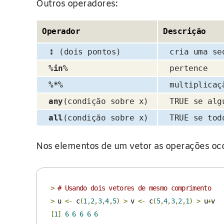
Outros operadores:
Operador
Descrição
:
(dois pontos)
cria uma se
%in%
pertence
%*%
multiplicaç
any
(condição sobre x)
TRUE se alg
all
(condição sobre x)
TRUE se tod
Nos elementos de um vetor as operações oc
>
# Usando dois vetores de mesmo comprimento
>
 u 
<-
 c
(
1
,
2
,
3
,
4
,
5
)
>
 v 
<-
 c
(
5
,
4
,
3
,
2
,
1
)
>
 u
+
[
1
]
6
6
6
6
6