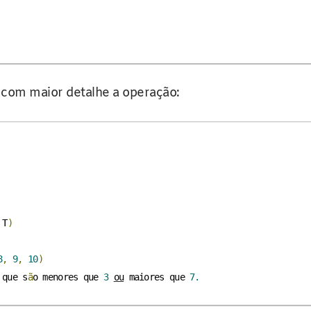
r com maior detalhe a operação:
 T
)
8
,
9
,
10
)
 que s
ã
o menores que 
3
ou
 maiores que 
7.