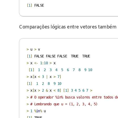
[
1
]
 FALSE
Comparações lógicas entre vetores também 
>
 u 
>
[
1
]
>
 x 
<-
1
:
10
>
 x

[
1
]
1
2
3
4
5
6
7
8
9
10
>
 x
[
x 
<
3
|
 x 
>
7
]
[
1
]
1
2
8
9
10
>
 x
[
x 
>
2
&
 x 
<
8
]
[
1
]
3
4
5
6
7
>
>
# O operador %in% busca valores entre todos d
>
# Lembrando que u = (1, 2, 3, 4, 5)
>
1
%
in
%
[
1
]