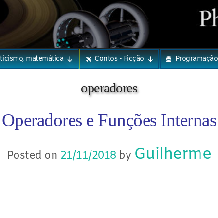
eticismo, matemática
Contos - Ficção
Programação
operadores
Operadores e Funções Internas
Guilherme
Posted on
21/11/2018
by