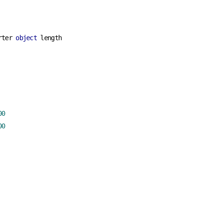
rter 
object
00
00