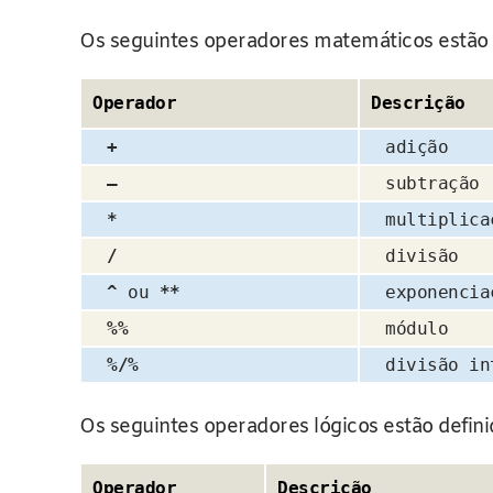
Os seguintes operadores matemáticos estão
Operador
Descrição
+
adição
–
subtração
*
multiplica
/
divisão
^
ou
**
exponencia
%%
módulo
%/%
divisão in
Os seguintes operadores lógicos estão defini
Operador
Descrição