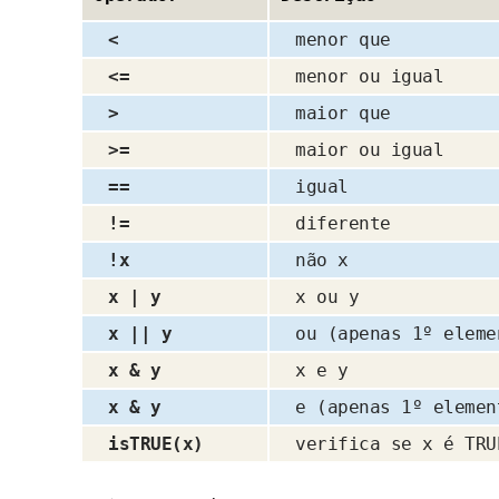
<
menor que
<=
menor ou igual
>
maior que
>=
maior ou igual
==
igual
!=
diferente
!x
não x
x | y
x ou y
x || y
ou (apenas 1º eleme
x & y
x e y
x & y
e (apenas 1º elemen
isTRUE(x)
verifica se x é TRU