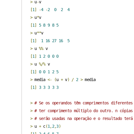
>
 u
-
[
1
]
-
4
-
2
0
2
4
>
 u
*
[
1
]
5
8
9
8
5
>
 u
**
[
1
]
1
16
27
16
5
>
 u 
%%
[
1
]
1
2
0
0
0
>
 u 
%/%
[
1
]
0
0
1
2
5
>
 media 
<-
(
u 
+
 v
)
/
2
>
[
1
]
3
3
3
3
3
>
# Se os operandos têm comprimentos diferentes
>
# ter comprimento múltiplo do outro. n cópias
>
# serão usadas na operação e o resultado terá
>
 u 
+
 c
(
1
,
2
,
3
)