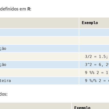
 definidos em
R
:
Exemplo
ção
3/2 = 1.5;
ção
3^2 = 6, 2
9 %% 2 = 1
teira
9 %/% 2 = 
dos:
Exemplo