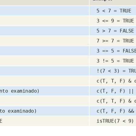
5 < 7 = TRUE
3 <= 9 = TRUE
5 > 7 = FALSE
7 >= 7 = TRUE
3 == 5 = FALS
3 != 5 = TRUE
!(7 < 3) = TR
c(T, T, F) & 
nto examinado)
c(T, F, F) ||
c(T, T, F) & 
to examinado)
c(T, F, F) &&
E
isTRUE(7 < 9)