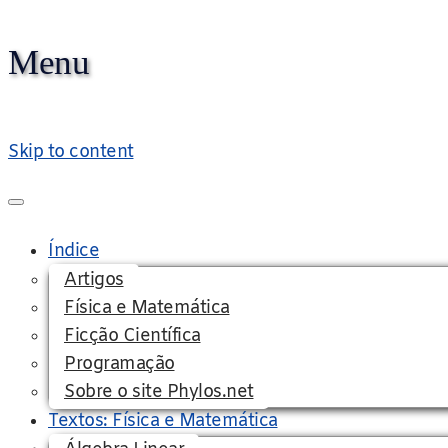
Menu
Phylos.net
Pensar e Imaginar
Skip to content
Índice
Artigos
Física e Matemática
Ficção Científica
Programação
Sobre o site Phylos.net
Textos: Física e Matemática