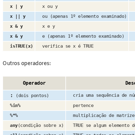
x | y
x ou y
x || y
ou (apenas 1º elemento examinado)
x & y
x e y
x & y
e (apenas 1º elemento examinado)
isTRUE(x)
verifica se x é TRUE
Outros operadores:
Operador
Des
:
cria uma sequência de nú
(dois pontos)
%in%
pertence
%*%
multiplicação de matrize
any
(condição sobre x)
TRUE se algum elemento d