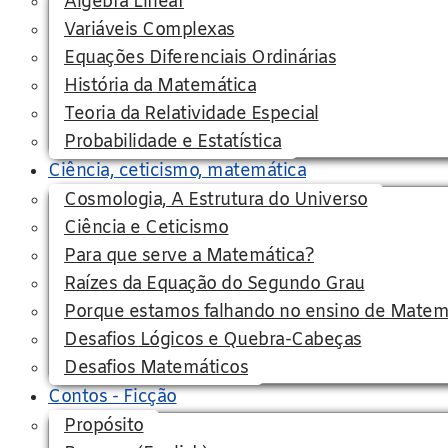
Álgebra Linear
Variáveis Complexas
Equações Diferenciais Ordinárias
História da Matemática
Teoria da Relatividade Especial
Probabilidade e Estatística
Ciência, ceticismo, matemática
Cosmologia, A Estrutura do Universo
Ciência e Ceticismo
Para que serve a Matemática?
Raízes da Equação do Segundo Grau
Porque estamos falhando no ensino de Matem
Desafios Lógicos e Quebra-Cabeças
Desafios Matemáticos
Contos - Ficção
Propósito