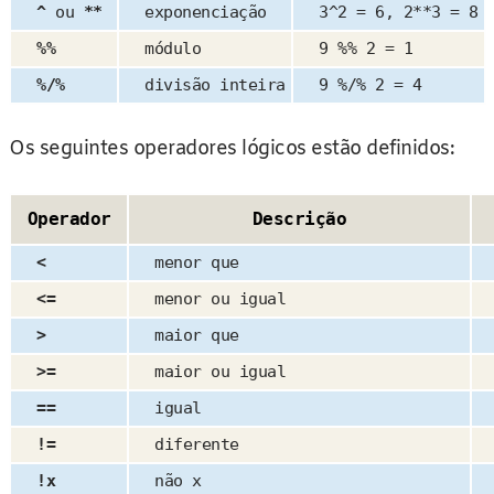
^
ou
**
exponenciação
3^2 = 6, 2**3 = 8
%%
módulo
9 %% 2 = 1
%/%
divisão inteira
9 %/% 2 = 4
Os seguintes operadores lógicos estão definidos:
Operador
Descrição
<
menor que
<=
menor ou igual
>
maior que
>=
maior ou igual
==
igual
!=
diferente
!x
não x