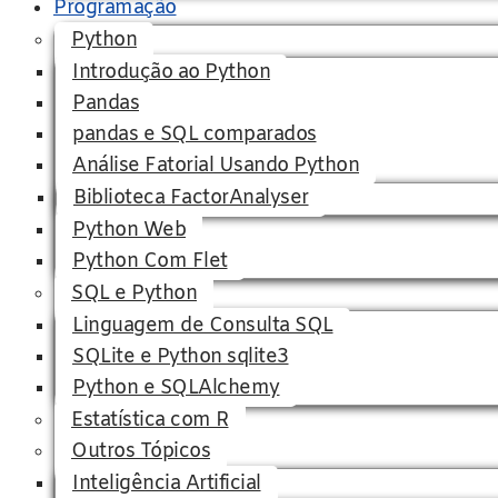
Programação
Python
Introdução ao Python
Pandas
pandas e SQL comparados
Análise Fatorial Usando Python
Biblioteca FactorAnalyser
Python Web
Python Com Flet
SQL e Python
Linguagem de Consulta SQL
SQLite e Python sqlite3
Python e SQLAlchemy
Estatística com R
Outros Tópicos
Inteligência Artificial