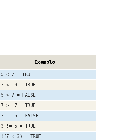
Exemplo
5 < 7 = TRUE
3 <= 9 = TRUE
5 > 7 = FALSE
7 >= 7 = TRUE
3 == 5 = FALSE
3 != 5 = TRUE
!(7 < 3) = TRUE