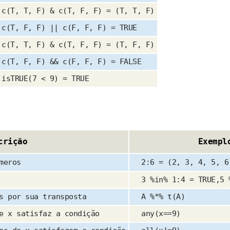
c(T, T, F) & c(T, F, F) = (T, T, F)
c(T, F, F) || c(F, F, F) = TRUE
c(T, T, F) & c(T, F, F) = (T, F, F)
c(T, F, F) && c(F, F, F) = FALSE
isTRUE(7 < 9) = TRUE
crição
Exempl
meros
2:6 = (2, 3, 4, 5, 6
3 %in% 1:4 = TRUE,5 
s por sua transposta
A %*% t(A)
e x satisfaz a condição
any(x==9)