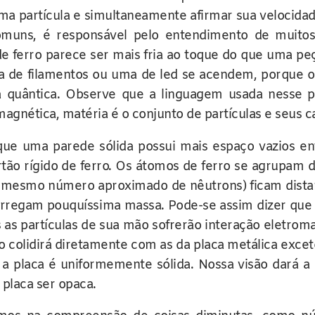
 uma partícula e simultaneamente afirmar sua velocid
comuns, é responsável pelo entendimento de muit
e ferro parece ser mais fria ao toque do que uma peç
 de filamentos ou uma de led se acendem, porque o S
ca quântica. Observe que a linguagem usada nesse pa
magnética, matéria é o conjunto de partículas e seus 
que uma parede sólida possui mais espaço vazios e
rtão rígido de ferro. Os átomos de ferro se agrupam 
o mesmo número aproximado de nêutrons) ficam distan
arregam pouquíssima massa. Pode-se assim dizer que
 as partículas de sua mão sofrerão interação eletro
colidirá diretamente com as da placa metálica exceto
e a placa é uniformemente sólida. Nossa visão dará a
 placa ser opaca.