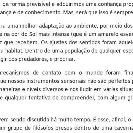
 de forma previsível e adquirimos uma confiança pro
rança e de conhecimento. Mas, será que isso é sempr
para uma melhor adaptação ao ambiente, por meio d
de na cor do Sol mais intensa (que é um amarelo esve
uz que recebem. Os ajustes dos sentidos foram aquel
eu habitat. Dentro de uma população de qualquer espé
gir dos predadores, e procriar.
ecanismos de contato com o mundo foram finam
ue nossos instrumentos sensoriais não são perfeitos 
neiras e níveis diversos e nos iludir em várias situa
e qualquer tentativa de compreender, com algum gra
em sendo discutida há muito tempo. É esse, afinal, o 
 um grupo de filósofos presos dentro de uma cavern