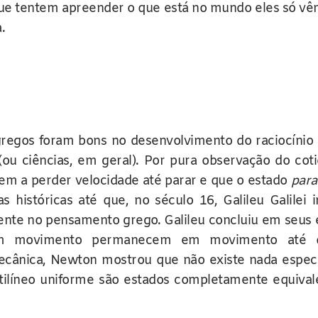
que tentem apreender o que está no mundo eles só vê
.
regos foram bons no desenvolvimento do raciocínio
 (ou ciências, em geral). Por pura observação do co
m a perder velocidade até parar e que o estado
par
tas históricas até que, no século 16, Galileu Galile
sente no pensamento grego. Galileu concluiu em seus 
m movimento permanecem em movimento até q
ânica, Newton mostrou que não existe nada especia
ilíneo uniforme são estados completamente equival