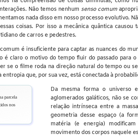
os na compreensão de coisas diminutas, como nú
as interações. Não temos nenhum
senso comum
apropri
erimentamos nada disso em nosso processo evolutivo. N
m essas coisas. Por isso a mecânica quântica causo
idiano de carros e pedestres.
comum é insuficiente para captar as nuances do m
o é claro o motivo do tempo fluir do passado para o 
er se o filme roda na direção natural do tempo ou se 
entropia que, por sua vez, está conectada à probabil
Da mesma forma o universo em
a parcela
aglomerados galáticos, não se co
tidos nos
relação intrínseca entre a mass
geometria desse espaço (a for
matéria (e energia) modifica
movimento dos corpos naquele es