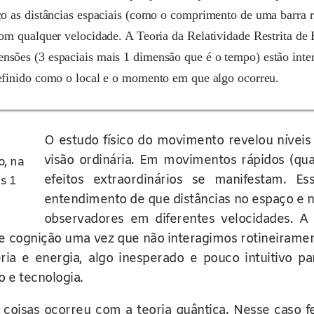
o as distâncias espaciais (como o comprimento de uma barra ríg
om qualquer velocidade. A Teoria da Relatividade Restrita de E
sões (3 espaciais mais 1 dimensão que é o tempo) estão inter
efinido como o local e o momento em que algo ocorreu.
O estudo físico do movimento revelou nívei
visão ordinária. Em movimentos rápidos (qu
o, na
efeitos extraordinários se manifestam. 
s 1
entendimento de que distâncias no espaço e n
observadores em diferentes velocidades. A
e cognição uma vez que não interagimos rotineiramen
ia e energia, algo inesperado e pouco intuitivo 
 e tecnologia.
 coisas ocorreu com a teoria quântica. Nesse caso 