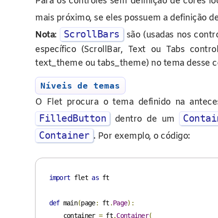
Para os controles sem definição de cores lo
mais próximo, se eles possuem a definição 
ScrollBars
Nota
:
são (usadas nos contro
específico (ScrollBar, Text ou Tabs cont
text_theme ou tabs_theme) no tema desse co
Níveis de temas
O Flet procura o tema definido na antec
FilledButton
Contai
dentro de um
Container
. Por exemplo, o código:
import
 flet 
as
 ft

def
 main
(
page
:
 ft
.
Page
):
    container 
=
 ft
.
Container
(