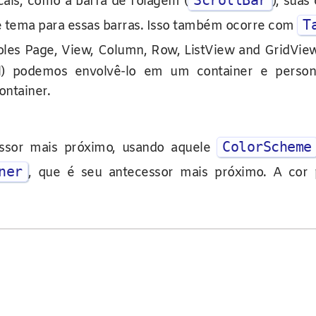
ScrollBar
cais, como a barra de rolagem (
), suas
T
de tema para essas barras. Isso também ocorre com
les Page, View, Column, Row, ListView and GridView,
rol) podemos envolvê-lo em um container e persona
ntainer.
ColorScheme
essor mais próximo, usando aquele
ner
, que é seu antecessor mais próximo. A cor 