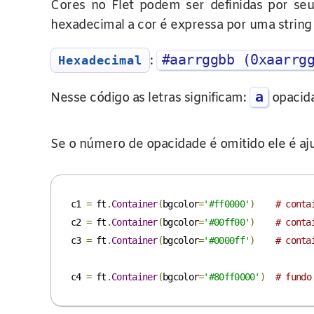
Cores no Flet podem ser definidas por se
hexadecimal a cor é expressa por uma string
#aarrggbb (0xaarrg
:
Hexadecimal
a
Nesse código as letras significam:
opacid
Se o número de opacidade é omitido ele é aj
c1 
=
 ft
.
Container
(
bgcolor
=
'#ff0000'
)
# conta
c2 
=
 ft
.
Container
(
bgcolor
=
'#00ff00'
)
# conta
c3 
=
 ft
.
Container
(
bgcolor
=
'#0000ff'
)
# conta
c4 
=
 ft
.
Container
(
bgcolor
=
'#80ff0000'
)
# fundo