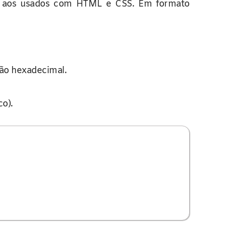
cos aos usados com HTML e CSS. Em formato
ão hexadecimal.
o).