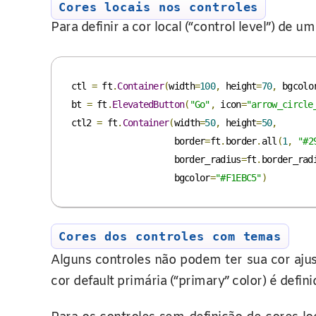
Cores locais nos controles
Para definir a cor local (“control level”) de u
ctl 
=
 ft
.
Container
(
width
=
100
,
 height
=
70
,
 bgcolo
bt 
=
 ft
.
ElevatedButton
(
"Go"
,
 icon
=
"arrow_circle
ctl2 
=
 ft
.
Container
(
width
=
50
,
 height
=
50
,
                    border
=
ft
.
border
.
all
(
1
,
"#2
                    border_radius
=
ft
.
border_rad
                    bgcolor
=
"#F1EBC5"
)
Cores dos controles com temas
Alguns controles não podem ter sua cor aju
cor default primária (“primary” color) é defin