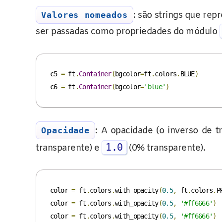
: são strings que re
Valores nomeados
ser passadas como propriedades do módulo
c5 
=
 ft
.
Container
(
bgcolor
=
ft
.
colors
.
BLUE
)
c6 
=
 ft
.
Container
(
bgcolor
=
'blue'
)
: A opacidade (o inverso de 
Opacidade
1.0
transparente) e
(0% transparente).
color 
=
 ft
.
colors
.
with_opacity
(
0.5
,
 ft
.
colors
.
P
color 
=
 ft
.
colors
.
with_opacity
(
0.5
,
'#ff6666'
)
color 
=
 ft
.
colors
.
with_opacity
(
0.5
,
'#ff6666'
)