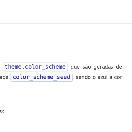
theme.color_scheme
m
que são geradas de
color_scheme_seed
dade
, sendo o azul a cor
o: