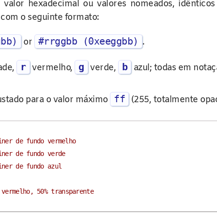
u valor hexadecimal ou valores nomeados, idênti
 com o seguinte formato:
gbb)
#rrggbb (0xeeggbb)
or
.
r
g
b
ade,
vermelho,
verde,
azul; todas em notaç
ff
ustado para o valor máximo
(255, totalmente opac
iner de fundo vermelho
iner de fundo verde
iner de fundo azul
 vermelho, 50% transparente