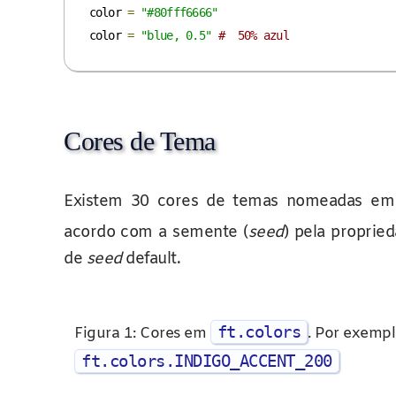
color 
=
"#80fff6666"
color 
=
"blue, 0.5"
#  50% azul
Cores de Tema
Existem 30 cores de temas nomeadas e
acordo com a semente (
seed
) pela proprie
de
seed
default.
ft.colors
Figura 1: Cores em
. Por exempl
ft.colors.INDIGO_ACCENT_200