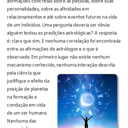
afirmações concretas sobre as pessoas, sobre suas
personalidades, sobre as afinidades em
relacionamentos e até sobre eventos futuros na vida
de um indivíduo. Uma pergunta deveria ser óbvia:
alguém testou as predições astrológicas? A resposta
é: claro que sim. E nenhuma correlação foi encontrada
entre as afirmações de astrólogos e o que é
observado. Em primeiro lugar não existe nenhum
mecanismo conhecido, nenhuma interação desc
rita
pela ciência que
justifique o efeito da
posição de planetas
na formação e
condução em vida
de um ser humano.
Nenhuma das