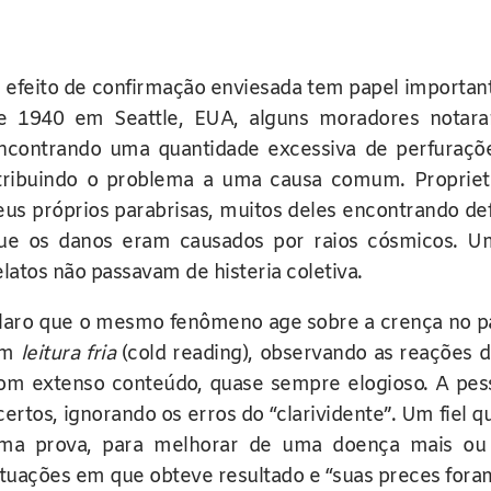
 efeito de confirmação enviesada tem papel importa
e 1940 em Seattle, EUA, alguns moradores notar
ncontrando uma quantidade excessiva de perfurações
tribuindo o problema a uma causa comum. Proprietár
eus próprios parabrisas, muitos deles encontrando defe
ue os danos eram causados por raios cósmicos. Um
elatos não passavam de histeria coletiva.
laro que o mesmo fenômeno age sobre a crença no par
em
leitura fria
(cold reading), observando as reações d
om extenso conteúdo, quase sempre elogioso. A pess
certos, ignorando os erros do “clarividente”. Um fiel 
ma prova, para melhorar de uma doença mais ou 
ituações em que obteve resultado e “suas preces fora