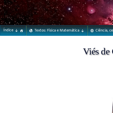
Phylos.net
Pensar e Imaginar
Skip
Índice
Textos: Física e Matemática
Ciência, c
to
content
Viés de