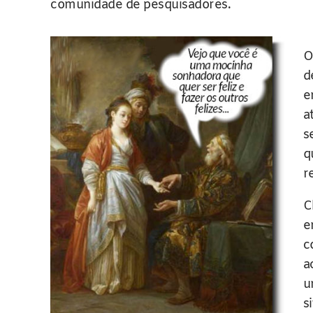
comunidade de pesquisadores.
O
d
e
a
s
q
r
C
c
a
u
s