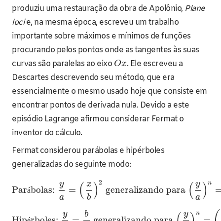
produziu uma restauração da obra de Apolônio,
Plane
loci
e, na mesma época, escreveu um trabalho
importante sobre máximos e mínimos de funções
procurando pelos pontos onde as tangentes às suas
curvas são paralelas ao eixo
. Ele escreveu a
O
x
Descartes descrevendo seu método, que era
essencialmente o mesmo usado hoje que consiste em
encontrar pontos de derivada nula. Devido a este
episódio Lagrange afirmou considerar Fermat o
inventor do cálculo.
Fermat considerou parábolas e hipérboles
generalizadas do seguinte modo:
2
y
x
y
n
(
)
(
)
Par
bolas:
=
generalizando para
á
a
b
a
(
y
b
y
n
(
)
Hip
rboles:
=
generalizando para
=
é