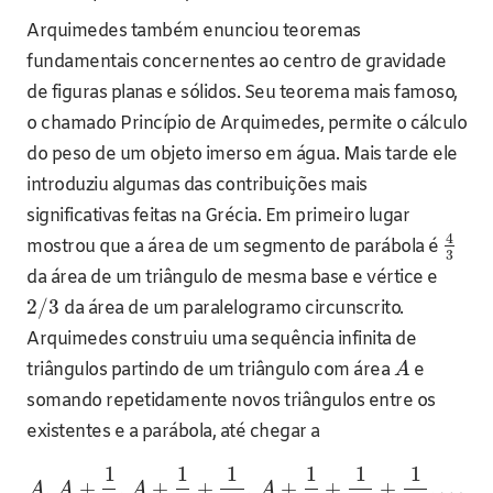
Arquimedes também enunciou teoremas
fundamentais concernentes ao centro de gravidade
de figuras planas e sólidos. Seu teorema mais famoso,
o chamado Princípio de Arquimedes, permite o cálculo
do peso de um objeto imerso em água. Mais tarde ele
introduziu algumas das contribuições mais
significativas feitas na Grécia. Em primeiro lugar
4
mostrou que a área de um segmento de parábola é
3
da área de um triângulo de mesma base e vértice e
2
/
3
da área de um paralelogramo circunscrito.
Arquimedes construiu uma sequência infinita de
triângulos partindo de um triângulo com área
e
A
somando repetidamente novos triângulos entre os
existentes e a parábola, até chegar a
1
1
1
1
1
1
,
+
,
+
+
,
+
+
+
,
…
A
A
A
A