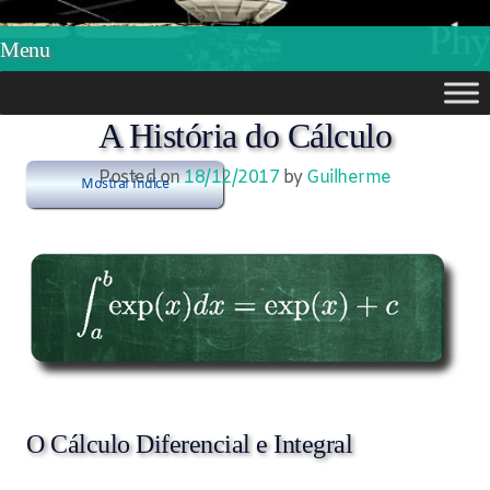
Phylos.net
Pensar e Imaginar
Menu
Skip
A História do Cálculo
to
Posted on
18/12/2017
by
Guilherme
Mostrar Índice
content
O Cálculo Diferencial e Integral