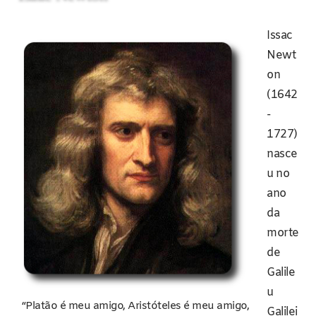
Issac
Newt
on
(1642
-
1727)
nasce
u no
ano
da
morte
de
Galile
u
“Platão é meu amigo, Aristóteles é meu amigo,
Galilei