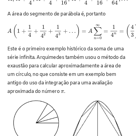
4
4
16
4
16
64
A área do segmento de parábola é, portanto
∞
1
1
1
1
4
(
)
(
∑
1
+
+
+
+
…
=
=
=
A
A
n
4
4
3
3
2
4
4
=
0
n
Este é o primeiro exemplo histórico da soma de uma
série infinita. Arquimedes também usou o método da
exaustão para calcular aproximadamente a área de
um círculo, no que consiste em um exemplo bem
antigo do uso da integração para uma avaliação
aproximada do número
.
π