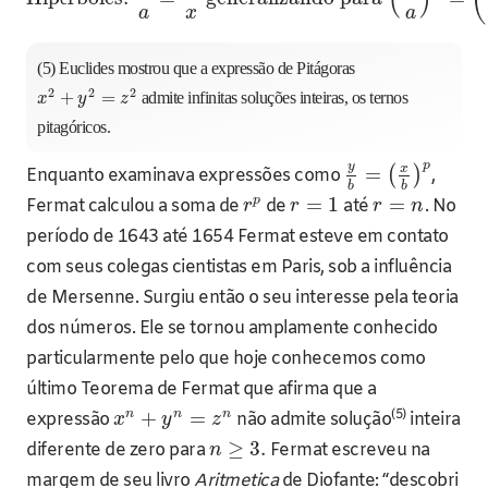
a
x
a
(5) Euclides mostrou que a expressão de Pitágoras
2
2
2
+
=
admite infinitas soluções inteiras, os ternos
x
y
z
pitagóricos.
p
y
x
=
(
)
Enquanto examinava expressões como
,
b
b
p
=
1
=
Fermat calculou a soma de
de
até
. No
r
r
r
n
período de 1643 até 1654 Fermat esteve em contato
com seus colegas cientistas em Paris, sob a influência
de Mersenne. Surgiu então o seu interesse pela teoria
dos números. Ele se tornou amplamente conhecido
particularmente pelo que hoje conhecemos como
último Teorema de Fermat que afirma que a
(5)
n
n
n
+
=
expressão
não admite solução
inteira
x
y
z
≥
3.
diferente de zero para
Fermat escreveu na
n
margem de seu livro
Aritmetica
de Diofante: “descobri