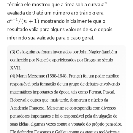
n
técnica ele mostrou que a área sob a curva
x
0
avaliada de
até um número arbitrário
era
a
+
1
n
/
(
+
1
)
mostrando inicialmente que o
a
n
resultado valia para alguns valores de
e depois
n
inferindo sua validade para o caso geral.
(3) Os logaritmos foram inventados por John Napier (também
conhecido por Neper) e aperfeiçoados por Briggs no século
XVII.
(4) Marin Mersenne (1588-1648, França) foi um padre católico
responsável pela formação de um grupo de debates envolvendo
matemáticos importantes da época, tais como Fermat, Pascal,
Roberval e outros que, mais tarde, formaram o núcleo da
Academia Francesa. Mersenne se correspondia com diversos
pensadores importantes e foi o responsável pela divulgação de
suas idéias, algumas vezes contra a vontade do próprio pensador.
Ele defendeu Descartes e Galileu contra os ataques teológicos e