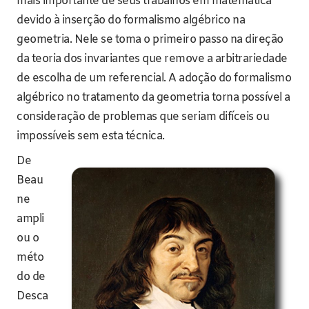
mais importante de seus trabalhos em matemática
devido à inserção do formalismo algébrico na
geometria. Nele se toma o primeiro passo na direção
da teoria dos invariantes que remove a arbitrariedade
de escolha de um referencial. A adoção do formalismo
algébrico no tratamento da geometria torna possível a
consideração de problemas que seriam difíceis ou
impossíveis sem esta técnica.
De
Beau
ne
ampli
ou o
méto
do de
Desca