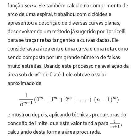
função
sen x
. Ele também calculou o comprimento de
arco de uma espiral, trabalhou com ciclóides e
apresentou a descrição de diversas curvas planas,
desenvolvendo um método já sugerido por Torricelli
para se traçar retas tangentes a curvas dadas. Ele
considerava a área entre uma curva e uma reta como
sendo composta por um grande número de faixas
muito estreitas. Usando este processo na avaliação da
n
0
1
área sob de
de
até
ele obteve o valor
x
aproximado de
1
m
m
m
m
(
0
+
1
+
2
+
…
+
(
−
1
)
)
n
+
1
m
n
e mostrou depois, aplicando técnicas precursoras do
1
,
conceito de limite, que este valor tendia para
+
1
m
calculando desta forma a área procurada.