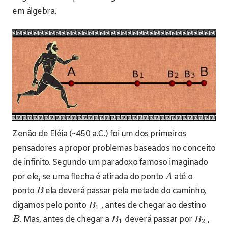
em álgebra.
Zenão de Eléia (~450 a.C.) foi um dos primeiros
pensadores a propor problemas baseados no conceito
de infinito. Segundo um paradoxo famoso imaginado
por ele, se uma flecha é atirada do ponto
até o
A
ponto
ela deverá passar pela metade do caminho,
B
digamos pelo ponto
, antes de chegar ao destino
B
1
. Mas, antes de chegar a
deverá passar por
,
B
B
B
1
2