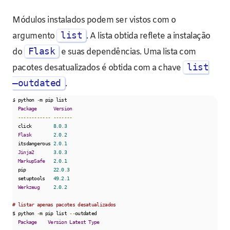
Módulos instalados podem ser vistos com o
list
argumento
. A lista obtida reflete a instalação
Flask
do
e suas dependências. Uma lista com
list
pacotes desatualizados é obtida com a chave
–outdated
.
$ python 
-
m pip list

Package
Version
------------
-------
  click        
8.0
.
3
Flask
2.0
.
2
  itsdangerous 
2.0
.
1
Jinja2
3.0
.
3
MarkupSafe
2.0
.
1
  pip          
22.0
.
3
  setuptools   
49.2
.
1
Werkzeug
2.0
.
2
# listar apenas pacotes desatualizados
$ python 
-
m pip list 
--
outdated

Package
Version
Latest
Type