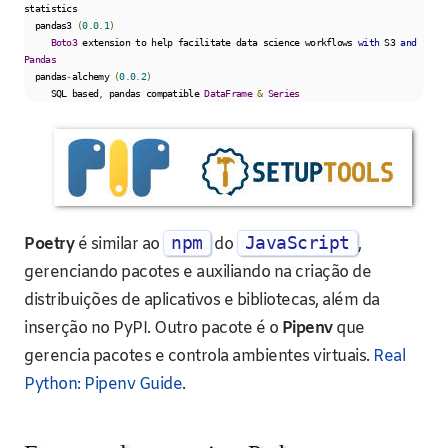
statistics

  pandas3 
(
0.0
.
1
)
Boto3
 extension to help facilitate data science workflows 
with
 S3 
and
Pandas
  pandas
-
alchemy 
(
0.0
.
2
)
     SQL based
,
 pandas compatible 
DataFrame
&
Series
npm
JavaScript
Poetry
é similar ao
do
,
gerenciando pacotes e auxiliando na criação de
distribuições de aplicativos e bibliotecas, além da
inserção no PyPI. Outro pacote é o
Pipenv
que
gerencia pacotes e controla ambientes virtuais.
Real
Python: Pipenv Guide
.