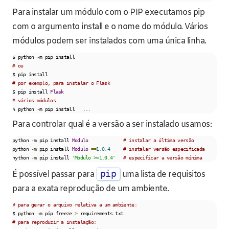
Para instalar um módulo com o PIP executamos pip
com o argumento install e o nome do módulo. Vários
módulos podem ser instalados com uma única linha.
$ python 
-
# ou    
# por exemplo, para instalar o Flask
$ pip install 
Flask
# vários módulos
$ python 
-
m pip install   
...
Para controlar qual é a versão a ser instalado usamos:
python 
-
m pip install 
Modulo
# instalar a última versão
python 
-
m pip install 
Modulo
==
1.0
.
4
# instalar versão especificada
python 
-
m pip install 
'Modulo >=1.0.4'
# especificar a versão mínima
pip
É possível passar para
uma lista de requisitos
para a exata reprodução de um ambiente.
# para gerar o arquivo relativa a um ambiente:
$ python 
-
m pip freeze 
>
 requirements
.
# para reproduzir a instalação: