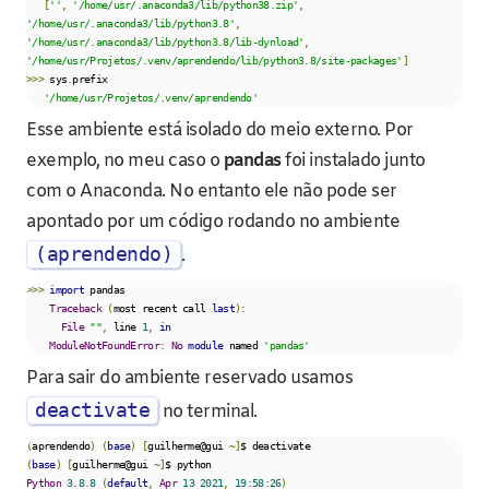
[
''
,
'/home/usr/.anaconda3/lib/python38.zip'
,
'/home/usr/.anaconda3/lib/python3.8'
,
'/home/usr/.anaconda3/lib/python3.8/lib-dynload'
,
'/home/usr/Projetos/.venv/aprendendo/lib/python3.8/site-packages'
]
>>>
 sys
.
prefix

'/home/usr/Projetos/.venv/aprendendo'
Esse ambiente está isolado do meio externo. Por
exemplo, no meu caso o
pandas
foi instalado junto
com o Anaconda. No entanto ele não pode ser
apontado por um código rodando no ambiente
(aprendendo)
.
>>>
import
 pandas

Traceback
(
most recent call 
last
):
File
""
,
 line 
1
,
in
ModuleNotFoundError
:
No
module
 named 
'pandas'
Para sair do ambiente reservado usamos
deactivate
no terminal.
(
aprendendo
)
(
base
)
[
guilherme@gui 
~]
(
base
)
[
guilherme@gui 
~]
Python
3.8
.
8
(
default
,
Apr
13
2021
,
19
:
58
:
26
)