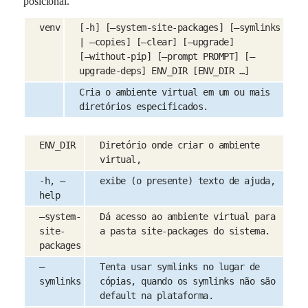
posicional.
venv
[-h] [–system-site-packages] [–symlinks
| –copies] [–clear] [–upgrade]
[–without-pip] [–prompt PROMPT] [–
upgrade-deps] ENV_DIR [ENV_DIR …]
Cria o ambiente virtual em um ou mais
diretórios especificados.
ENV_DIR
Diretório onde criar o ambiente
virtual,
-h, –
exibe (o presente) texto de ajuda,
help
–system-
Dá acesso ao ambiente virtual para
site-
a pasta site-packages do sistema.
packages
–
Tenta usar symlinks no lugar de
symlinks
cópias, quando os symlinks não são
default na plataforma.