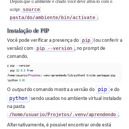
Depois que o ambiente é criado você deve ativá-lo com o
source
script
pasta
/
do
/ambiente/
bin
/
activate
.
Instalação de PIP
Você pode verificar a presença do
pip
(ou conferir a
versão) com
pip
--
version
, no prompt de
comando.
$ pip 
--
version

  pip 
22.0
.
3
from
/
home
/
usuario
/
Projetos
/.
venv
/
aprendendo
/
lib
/
python3
.
8
/
site
-
packages
/
pip 
(
python 
3.8
)
pip
O
output
do comando mostra a versão do
e do
python
sendo usados no ambiente virtual instalado
na pasta
/home/
usuario
/
Projetos
/.
venv
/
aprendendo
.
Alternativamente, é possivel encontrar onde está