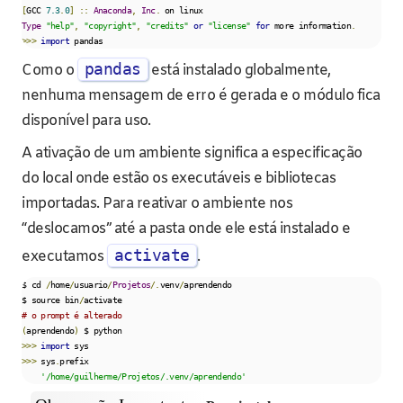
[
GCC 
7.3
.
0
]
::
Anaconda
,
Inc
.
Type
"help"
,
"copyright"
,
"credits"
or
"license"
for
 more information
.
>>>
import
 pandas
pandas
Como o
está instalado globalmente,
nenhuma mensagem de erro é gerada e o módulo fica
disponível para uso.
A ativação de um ambiente significa a especificação
do local onde estão os executáveis e bibliotecas
importadas. Para reativar o ambiente nos
“deslocamos” até a pasta onde ele está instalado e
activate
executamos
.
$ cd 
/
home
/
usuario
/
Projetos
/.
venv
/
aprendendo

$ source bin
/
# o prompt é alterado
(
aprendendo
)
>>>
import
>>>
 sys
.
prefix

'/home/guilherme/Projetos/.venv/aprendendo'