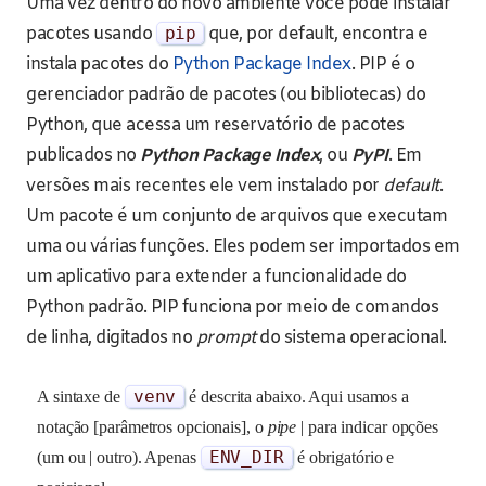
Uma vez dentro do novo ambiente você pode instalar
pacotes usando
pip
que, por default, encontra e
instala pacotes do
Python Package Index
. PIP é o
gerenciador padrão de pacotes (ou bibliotecas) do
Python, que acessa um reservatório de pacotes
publicados no
Python Package Index
, ou
PyPI
. Em
versões mais recentes ele vem instalado por
default
.
Um pacote é um conjunto de arquivos que executam
uma ou várias funções. Eles podem ser importados em
um aplicativo para extender a funcionalidade do
Python padrão. PIP funciona por meio de comandos
de linha, digitados no
prompt
do sistema operacional.
venv
A sintaxe de
é descrita abaixo. Aqui usamos a
notação [parâmetros opcionais], o
pipe
| para indicar opções
ENV_DIR
(um ou | outro). Apenas
é obrigatório e