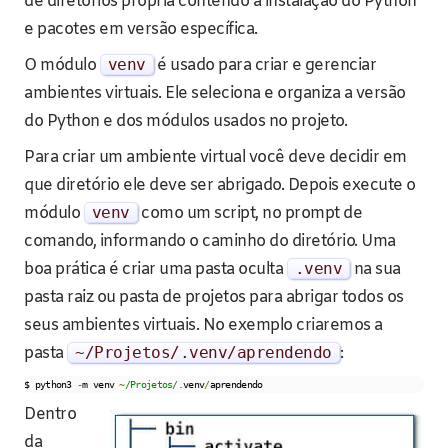
de diretórios própria contendo a instalação do Python
e pacotes em versão específica.
O módulo
venv
é usado para criar e gerenciar
ambientes virtuais. Ele seleciona e organiza a versão
do Python e dos módulos usados no projeto.
Para criar um ambiente virtual você deve decidir em
que diretório ele deve ser abrigado. Depois execute o
módulo
venv
como um script, no prompt de
comando, informando o caminho do diretório. Uma
boa prática é criar uma pasta oculta
.
venv
na sua
pasta raiz ou pasta de projetos para abrigar todos os
seus ambientes virtuais. No exemplo criaremos a
pasta
~
/Projetos/
.
venv
/
aprendendo
:
$ python3 
-
m venv 
~
/Projetos/
.
venv
/
aprendendo
Dentro
da