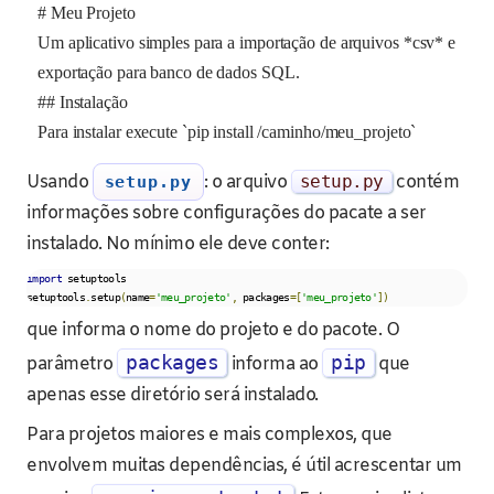
# Meu Projeto
Um aplicativo simples para a importação de arquivos *csv* e
exportação para banco de dados SQL.
## Instalação
Para instalar execute `pip install /caminho/meu_projeto`
Usando
: o arquivo
setup
.
py
contém
setup.py
informações sobre configurações do pacate a ser
instalado. No mínimo ele deve conter:
import
 setuptools

setuptools
.
setup
(
name
=
'meu_projeto'
,
 packages
=[
'meu_projeto'
])
que informa o nome do projeto e do pacote. O
packages
pip
parâmetro
informa ao
que
apenas esse diretório será instalado.
Para projetos maiores e mais complexos, que
envolvem muitas dependências, é útil acrescentar um