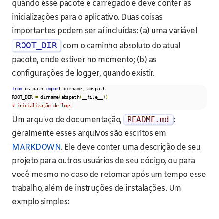
quando esse pacote é carregado e deve conter as
inicializações para o aplicativo. Duas coisas
importantes podem ser aí incluídas: (a) uma variável
ROOT_DIR
com o caminho absoluto do atual
pacote, onde estiver no momento; (b) as
configurações de logger, quando existir.
from
 os
.
path 
import
 dirname
,
 abspath

ROOT_DIR 
=
 dirname
(
abspath
(
__file__
))
# inicialização de logs
Um arquivo de documentação,
README
.
md
:
geralmente esses arquivos são escritos em
MARKDOWN
. Ele deve conter uma descrição de seu
projeto para outros usuários de seu código, ou para
você mesmo no caso de retomar após um tempo esse
trabalho, além de instruções de instalações. Um
exmplo simples: