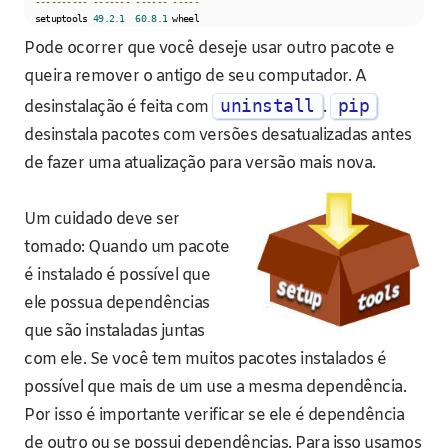
----------
-------
------
-----
  setuptools 
49.2
.
1
60.8
.
1
 wheel
Pode ocorrer que você deseje usar outro pacote e
queira remover o antigo de seu computador. A
uninstall
pip
desinstalação é feita com
.
desinstala pacotes com versões desatualizadas antes
de fazer uma atualização para versão mais nova.
Um cuidado deve ser
tomado: Quando um pacote
é instalado é possível que
ele possua dependências
que são instaladas juntas
com ele. Se você tem muitos pacotes instalados é
possível que mais de um use a mesma dependência.
Por isso é importante verificar se ele é dependência
de outro ou se possui dependências. Para isso usamos