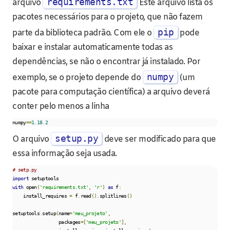
requirements.txt
arquivo
Este arquivo lista os
pacotes necessários para o projeto, que não fazem
pip
parte da biblioteca padrão. Com ele o
pode
baixar e instalar automaticamente todas as
dependências, se não o encontrar já instalado. Por
numpy
exemplo, se o projeto depende do
(um
pacote para computação científica) a arquivo deverá
conter pelo menos a linha
numpy
==
1.18
.
2
setup.py
O arquivo
deve ser modificado para que
essa informação seja usada.
# setp.py
import
with
 open
(
'requirements.txt'
,
'r'
)
as
 f
:
    install_requires 
=
 f
.
read
().
splitlines
()
setuptools
.
setup
(
name
=
'meu_projeto'
,
                 packages
=[
'meu_projeto'
],