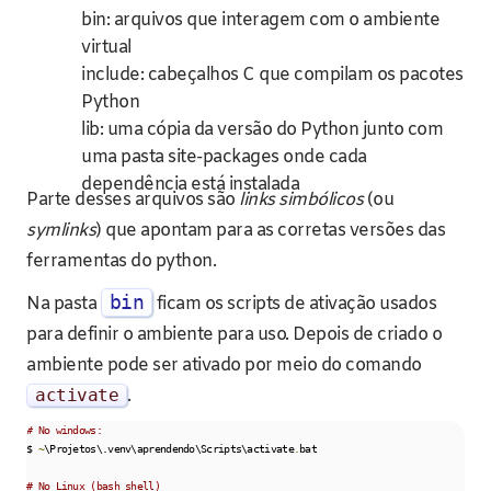
bin: arquivos que interagem com o ambiente
virtual
include: cabeçalhos C que compilam os pacotes
Python
lib: uma cópia da versão do Python junto com
uma pasta site-packages onde cada
dependência está instalada
Parte desses arquivos são
links simbólicos
(ou
symlinks
) que apontam para as corretas versões das
ferramentas do python.
bin
Na pasta
ficam os scripts de ativação usados
para definir o ambiente para uso. Depois de criado o
ambiente pode ser ativado por meio do comando
activate
.
# No windows:
$ 
~
\Projetos\.venv\aprendendo\Scripts\activate
.
bat

# No Linux (bash shell)