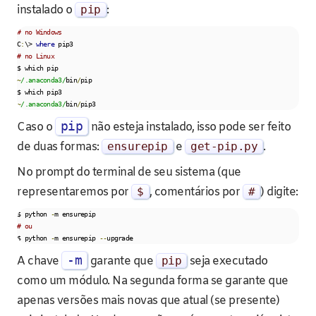
instalado o
pip
:
# no Windows    
C
:
\> 
where
# no Linux
~
/.anaconda3/
bin
/
pip

~
/.anaconda3/
bin
/
pip3
pip
Caso o
não esteja instalado, isso pode ser feito
de duas formas:
ensurepip
e
get
-
pip
.
py
.
No prompt do terminal de seu sistema (que
representaremos por
$
, comentários por
#
) digite:
$ python 
-
# ou 
$ python 
-
m ensurepip 
--
upgrade
-m
A chave
garante que
pip
seja executado
como um módulo. Na segunda forma se garante que
apenas versões mais novas que atual (se presente)