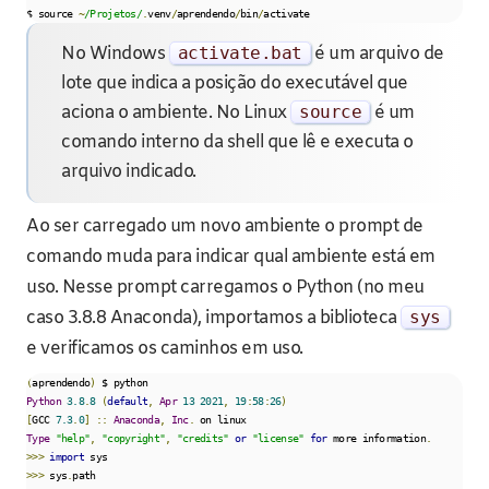
$ source 
~
/Projetos/
.
venv
/
aprendendo
/
bin
/
activate
No Windows
activate
.
bat
é um arquivo de
lote que indica a posição do executável que
aciona o ambiente. No Linux
source
é um
comando interno da shell que lê e executa o
arquivo indicado.
Ao ser carregado um novo ambiente o prompt de
comando muda para indicar qual ambiente está em
uso. Nesse prompt carregamos o Python (no meu
caso 3.8.8 Anaconda), importamos a biblioteca
sys
e verificamos os caminhos em uso.
(
aprendendo
)
Python
3.8
.
8
(
default
,
Apr
13
2021
,
19
:
58
:
26
)
[
GCC 
7.3
.
0
]
::
Anaconda
,
Inc
.
Type
"help"
,
"copyright"
,
"credits"
or
"license"
for
 more information
.
>>>
import
>>>
 sys
.
path
