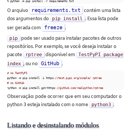
$ python 
-
m pip install 
-
r requirements
.
txt    
requirements.txt
O arquivo
contém uma lista
dos argumentos do
pip install
. Essa lista pode
freeze
ser gerada com
.
pip
pode ser usado para instalar pacotes de outros
repositórios. Por exemplo, se você deseja instalar o
pacote
rptree
disponível em
TestPyPI
package
GitHub
index
, ou no
.
# no TestPyPI    
python 
-
m pip install 
-
i https
:
//test.pypi.org/simple/ rptree
# no GitHub
python 
-
m pip install git
+
https
:
//github.com/realpython/rptree
Observação: pode ocorrer que em seu computador o
python 3 esteja instalado com o nome
python3
.
Listando e desinstalando módulos