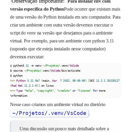
Observação Importante:
Para instalar env com
versão específica do Python
Pode ocorrer que existam mais
de uma versão do Python instalada em seu computador. Para
criar um ambiente com outra versão devemos executar o
script do venv na versão que desejamos para o ambiente
virtual. Por exemplo, para um ambiente com python 3.11
(supondo que ele esteja instalado nesse computador)
devemos executar:
$ python3
.
11
-
m venv 
~
/Projetos/
.
venv
/
VsCode
$ source 
~
/Projetos/
.
venv
/
VsCode
/
bin
/
activate

>>>
Python
3.11
.
0a7
(
main
,
Apr
7
2022
,
00
:
00
:
00
)
[
GCC 
11.2
.
1
20220127
(
Red
Hat
11.2
.
1
-
9
)]
>>>
Type
"help"
,
"copyright"
,
"credits"
or
"license"
for
 more 
information
.
Nesse caso criamos um ambiente virtual no diretório
~/Projetos/.venv/VsCode
.
Uma discussão um pouco mais detalhada sobre a