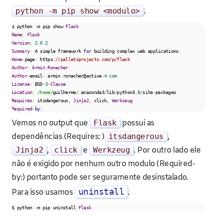
python
-
m pip show
<modulo>
.
$ python 
-
m pip show 
Flask
Name
:
Flask
Version
:
2.0
.
2
Summary
:
 A simple framework 
for
 building complex web applications
.
Home
-
page
:
 https
:
//palletsprojects.com/p/flask
Author
:
Armin
Ronacher
Author
-
email
:
 armin
.
ronacher@active
-
4.com
License
:
 BSD
-
3
-
Clause
Location
:
/home/
guilherme
/.
anaconda3
/
lib
/
python3
.
8
/
site
-
Requires
:
 itsdangerous
,
Jinja2
,
 click
,
Werkzeug
Required
-
by
:
Vemos no output que
Flask
possui as
dependências (Requires: )
itsdangerous
,
Jinja2
,
click
e
Werkzeug
. Por outro lado ele
não é exigido por nenhum outro modulo (Required-
by:) portanto pode ser seguramente desinstalado.
uninstall
Para isso usamos
.
$ python 
-
m pip uninstall 
Flask