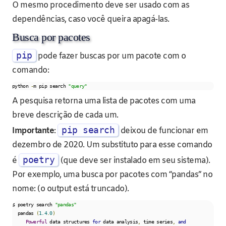
O mesmo procedimento deve ser usado com as
dependências, caso você queira apagá-las.
Busca por pacotes
pip
pode fazer buscas por um pacote com o
comando:
python 
-
m pip search 
"query"
A pesquisa retorna uma lista de pacotes com uma
breve descrição de cada um.
pip search
Importante
:
deixou de funcionar em
dezembro de 2020. Um substituto para esse comando
poetry
é
(que deve ser instalado em seu sistema).
Por exemplo, uma busca por pacotes com “pandas” no
nome: (o output está truncado).
$ poetry search 
"pandas"
  pandas 
(
1.4
.
0
)
Powerful
 data structures 
for
 data analysis
,
 time series
,
and