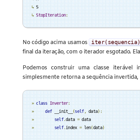
↳
↳
StopIteration
:
No código acima usamos
iter
(
sequencia
final da iteração, com o iterador esgotado. E
Podemos construir uma classe iterável
simplesmente retorna a sequência invertida,
»
class
Inverter
:
»
def
 __init__
(
self
,
 data
):
»
self
.
data 
=
»
self
.
index 
=
 len
(
data
)