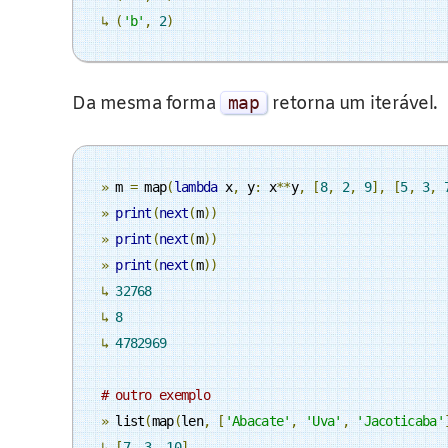
↳
(
'b'
,
2
)
Da mesma forma
map
retorna um iterável.
»
 m 
=
 map
(
lambda
 x
,
 y
:
 x
**
y
,
[
8
,
2
,
9
],
[
5
,
3
,
»
print
(
next
(
m
))
»
print
(
next
(
m
))
»
print
(
next
(
m
))
↳
32768
↳
8
↳
4782969
# outro exemplo
»
 list
(
map
(
len
,
[
'Abacate'
,
'Uva'
,
'Jacoticaba'
↳
[
7
,
3
,
10
]