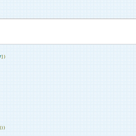
7
])
]))