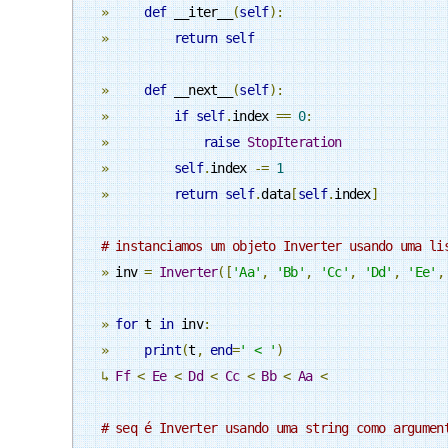
»
def
 __iter__
(
self
):
»
return
self
»
def
 __next__
(
self
):
»
if
self
.
index 
==
0
:
»
raise
StopIteration
»
self
.
index 
-=
1
»
return
self
.
data
[
self
.
index
]
# instanciamos um objeto Inverter usando uma li
»
 inv 
=
Inverter
([
'Aa'
,
'Bb'
,
'Cc'
,
'Dd'
,
'Ee'
,
»
for
 t 
in
 inv
:
»
print
(
t
,
end
=
' < '
)
↳
Ff
<
Ee
<
Dd
<
Cc
<
Bb
<
Aa
<
# seq é Inverter usando uma string como argumen