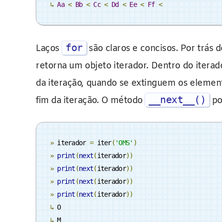
↳
Aa
<
Bb
<
Cc
<
Dd
<
Ee
<
Ff
<
for
Laços
são claros e concisos. Por trás 
retorna um objeto iterador. Dentro do itera
da iteração, quando se extinguem os elemen
__next__()
fim da iteração. O método
po
»
 iterador 
=
 iter
(
'OMS'
)
»
print
(
next
(
iterador
))
»
print
(
next
(
iterador
))
»
print
(
next
(
iterador
))
»
print
(
next
(
iterador
))
↳
↳