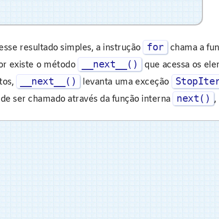
for
desse resultado simples, a instrução
chama a fu
__next__()
dor existe o método
que acessa os elem
__next__()
StopIte
tos,
levanta uma exceção
next()
de ser chamado através da função interna
,