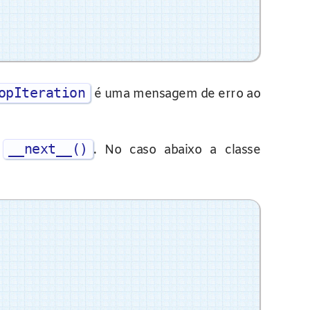
opIteration
é uma mensagem de erro ao
__next__()
e
. No caso abaixo a classe