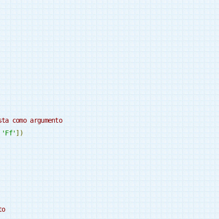
sta como argumento
'Ff'
])
to