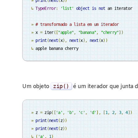
»
print
(
next
(
x
))
↳
TypeError
:
'list'
object
is
not
 an iterator

»
# transformado a lista em um iterador
»
 x 
=
 iter
([
"apple"
,
"banana"
,
"cherry"
])
»
print
(
next
(
x
),
next
(
x
),
next
(
x
))
↳
 apple banana cherry
Um objeto
zip
()
é um iterador que junta 
»
 z 
=
 zip
([
'a'
,
'b'
,
'c'
,
'd'
],
[
1
,
2
,
3
,
4
])
»
print
(
next
(
z
))
»
print
(
next
(
z
))
↳
(
'a'
,
1
)