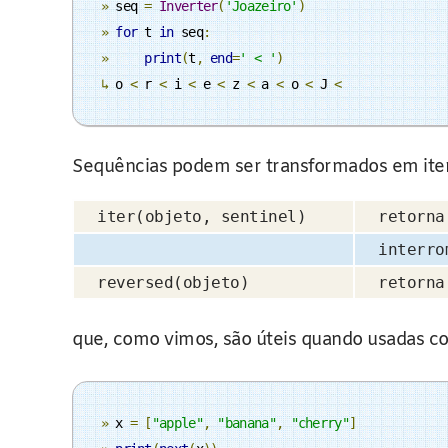
»
 seq 
=
Inverter
(
'Joazeiro'
)
»
for
 t 
in
 seq
:
»
print
(
t
,
end
=
' < '
)
↳
 o 
<
 r 
<
 i 
<
 e 
<
 z 
<
 a 
<
 o 
<
 J 
<
Sequências podem ser transformados em ite
iter(objeto, sentinel)
retorna
interro
reversed(objeto)
retorna
que, como vimos, são úteis quando usadas 
»
 x 
=
[
"apple"
,
"banana"
,
"cherry"
]