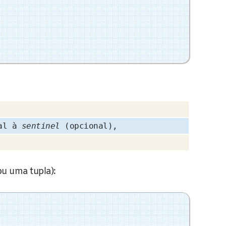
ual à
sentinel
(opcional),
ou uma tupla):