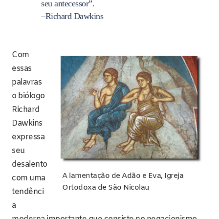
seu antecessor”.
–Richard Dawkins
Com
essas
palavras
o biólogo
Richard
Dawkins
expressa
seu
desalento
A lamentação de Adão e Eva, Igreja
com uma
Ortodoxa de São Nicolau
tendênci
a