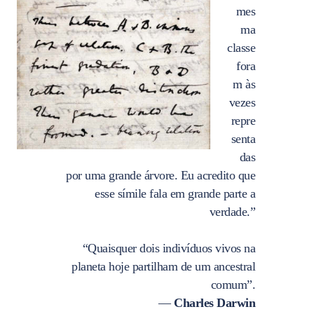
mes
ma
classe
fora
m às
vezes
repre
senta
das
por uma grande árvore. Eu acredito que
esse símile fala em grande parte a
verdade.”
“Quaisquer dois indivíduos vivos na
planeta hoje partilham de um ancestral
comum”.
—
Charles Darwin