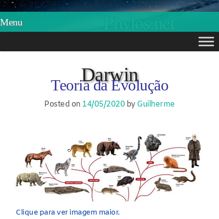
Phylos.net
Pensar e Imaginar
Menu
Skip
to
Darwin
Teoria da Evolução
content
Posted on
14/05/2020
by
Guilherme
Clique para ver imagem maior.