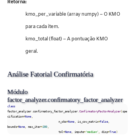
Retorna:
kmo_per_variable (array numpy) – O KMO
para cada item.
kmo_total (float) – A pontuação KMO
geral.
Análise Fatorial Confirmatória
Módulo
factor_analyzer.confirmatory_factor_analyzer
class
factor_analyzer
.
confirmatory_factor_analyzer
.
ConfirmatoryFactorAnalyzer
(
spe
cification
=
None
,
                                n_obs
=
None
,
 is_cov_matrix
=
False
,
bounds
=
None
,
 max_iter
=
200
,
                                tol
=
None
,
 impute
=
'median'
,
 disp
=
True
)