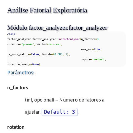
Análise Fatorial Exploratória
Módulo factor_analyzer.factor_analyzer
class
factor_analyzer
.
factor_analyzer
.
FactorAnalyzer
(
n_factors
=
3
,
rotation
=
'promax'
,
 method
=
'minres'
,
                                               use_smc
=
True
,
is_corr_matrix
=
False
,
 bounds
=(
0.005
,
1
),
                                               impute
=
'median'
,
rotation_kwargs
=
None
)
Parâmetros:
n_factors
(int, opcional) – Número de fatores a
Default: 3
ajustar.
.
rotation