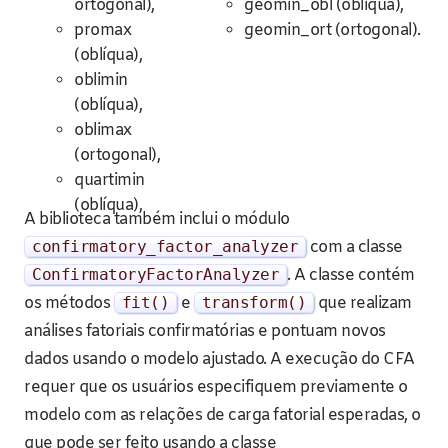
ortogonal),
geomin_obl (oblíqua),
promax
geomin_ort (ortogonal).
(oblíqua),
oblimin
(oblíqua),
oblimax
(ortogonal),
quartimin
(oblíqua),
A biblioteca também inclui o módulo
confirmatory_factor_analyzer
com a classe
ConfirmatoryFactorAnalyzer
. A classe contém
os métodos
fit
()
e
transform
()
que realizam
análises fatoriais confirmatórias e pontuam novos
dados usando o modelo ajustado. A execução do CFA
requer que os usuários especifiquem previamente o
modelo com as relações de carga fatorial esperadas, o
que pode ser feito usando a classe