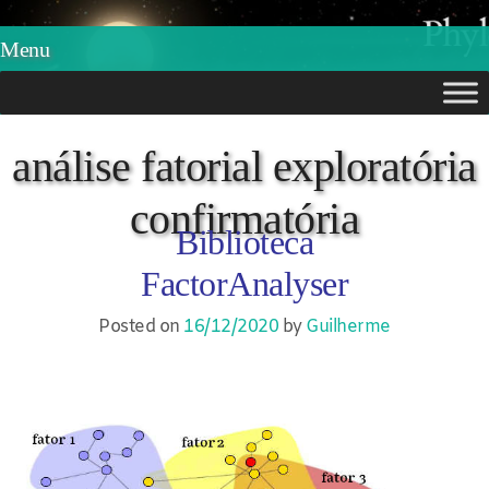
Phylos.net
Pensar e Imaginar
Menu
Skip
to
análise fatorial exploratória
content
confirmatória
Biblioteca
FactorAnalyser
Posted on
16/12/2020
by
Guilherme