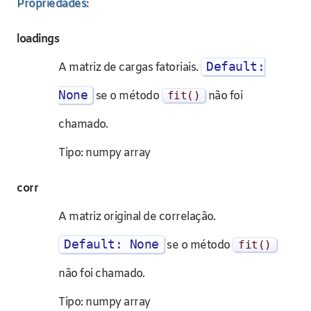
Propriedades:
loadings
Default:
A matriz de cargas fatoriais.
None
se o método
fit
()
não foi
chamado.
Tipo: numpy array
corr
A matriz original de correlação.
Default: None
se o método
fit
()
não foi chamado.
Tipo: numpy array