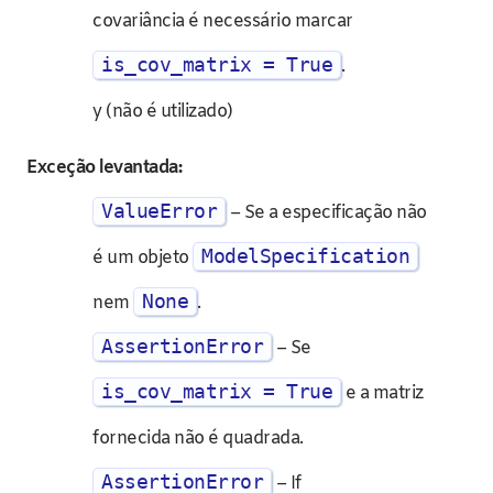
covariância é necessário marcar
is_cov_matrix = True
.
y (não é utilizado)
Exceção levantada
:
ValueError
– Se a especificação não
ModelSpecification
é um objeto
None
nem
.
AssertionError
– Se
is_cov_matrix = True
e a matriz
fornecida não é quadrada.
AssertionError
– If