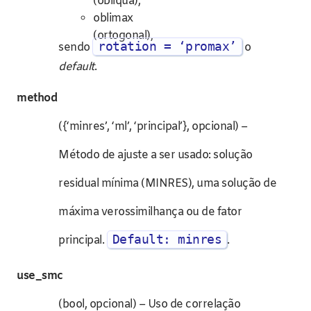
(oblíqua),
oblimax
(ortogonal),
rotation = ‘promax’
sendo
o
default
.
method
({‘minres’, ‘ml’, ‘principal’}, opcional) –
Método de ajuste a ser usado: solução
residual mínima (MINRES), uma solução de
máxima verossimilhança ou de fator
Default: minres
principal.
.
use_smc
(bool, opcional) – Uso de correlação