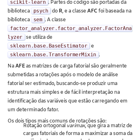
scikit
-
learn
. Partes do código são portadas da
biblioteca
psych
do
R
, e a classe
AFC
foi baseada na
biblioteca
sem
. A classe
factor_analyzer
.
factor_analyzer
.
FactorAna
lyzer
se utiliza de
sklearn
.
base
.
BaseEstimator
e
sklearn
.
base
.
TransformerMixin
.
Na
AFE
as matrizes de carga fatorial são geralmente
submetidas a rotações após o modelo de análise
fatorial ser estimado, buscando-se produzir uma
estrutura mais simples e de fácil interpretação na
identificação das variáveis que estão carregando em
um determinado fator.
Os dois tipos mais comuns de rotações são:
Rotação ortogonal
varimax
, que gira a matriz de
cargas fatoriais de forma a maximizar a soma da