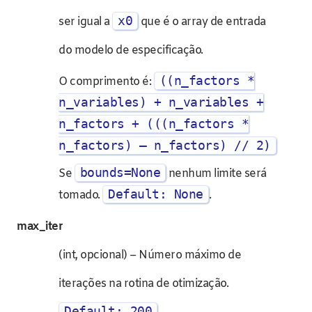
x0
ser igual a
que é o array de entrada
do modelo de especificação.
((n_factors *
O comprimento é:
n_variables) + n_variables +
n_factors + (((n_factors *
n_factors) – n_factors) // 2)
bounds=None
Se
nenhum limite será
Default: None
tomado.
.
max_iter
(int, opcional) – Número máximo de
iterações na rotina de otimização.
Default: 200