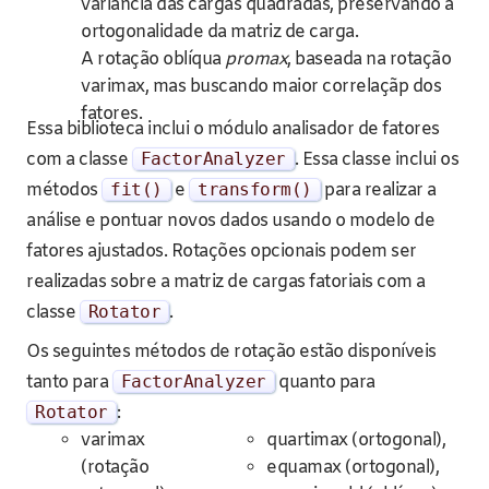
variância das cargas quadradas, preservando a
ortogonalidade da matriz de carga.
A rotação oblíqua
promax
, baseada na rotação
varimax, mas buscando maior correlaçãp dos
fatores.
Essa biblioteca inclui o módulo analisador de fatores
com a classe
FactorAnalyzer
. Essa classe inclui os
métodos
fit
()
e
transform
()
para realizar a
análise e pontuar novos dados usando o modelo de
fatores ajustados. Rotações opcionais podem ser
realizadas sobre a matriz de cargas fatoriais com a
classe
Rotator
.
Os seguintes métodos de rotação estão disponíveis
tanto para
FactorAnalyzer
quanto para
Rotator
:
varimax
quartimax (ortogonal),
(rotação
equamax (ortogonal),