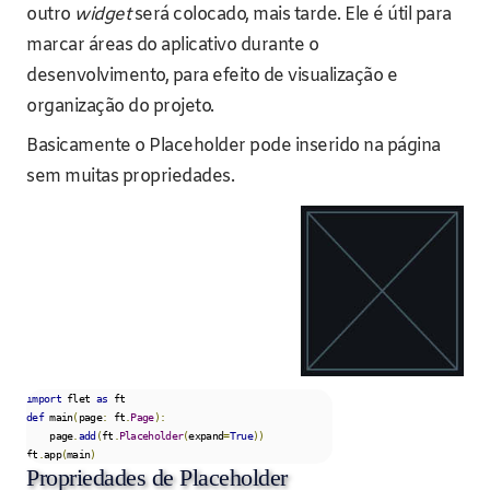
outro
widget
será colocado, mais tarde. Ele é útil para
marcar áreas do aplicativo durante o
desenvolvimento, para efeito de visualização e
organização do projeto.
Basicamente o Placeholder pode inserido na página
sem muitas propriedades.
import
 flet 
as
def
 main
(
page
:
 ft
.
Page
):
    page
.
add
(
ft
.
Placeholder
(
expand
=
True
))
ft
.
app
(
main
)
Propriedades de Placeholder