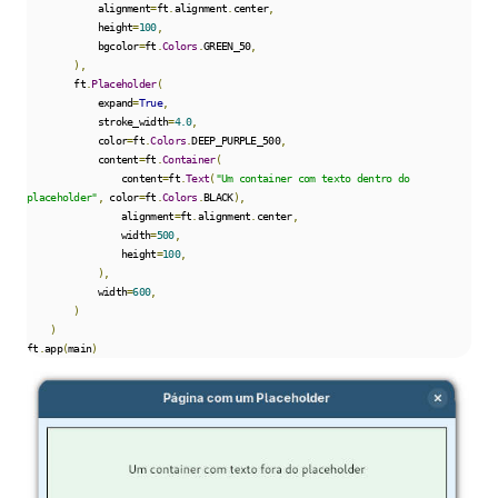
            alignment
=
ft
.
alignment
.
center
,
            height
=
100
,
            bgcolor
=
ft
.
Colors
.
GREEN_50
,
),
        ft
.
Placeholder
(
            expand
=
True
,
            stroke_width
=
4.0
,
            color
=
ft
.
Colors
.
DEEP_PURPLE_500
,
            content
=
ft
.
Container
(
                content
=
ft
.
Text
(
"Um container com texto dentro do 
placeholder"
,
 color
=
ft
.
Colors
.
BLACK
),
                alignment
=
ft
.
alignment
.
center
,
                width
=
500
,
                height
=
100
,
),
            width
=
600
,
)
)
ft
.
app
(
main
)