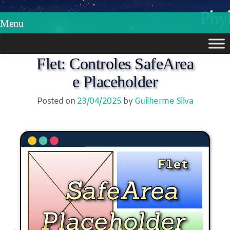
Phylos.net
Pensar e Imaginar
Menu
Skip
Flet: Controles SafeArea
to
e Placeholder
content
Posted on
23/04/2025
by
Guilherme Silva