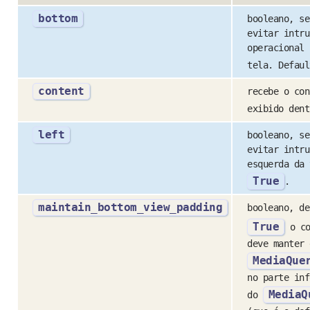
bottom
booleano, se
evitar intru
operacional 
tela. Defau
content
recebe o con
exibido den
left
booleano, se
evitar intru
esquerda da 
True
.
maintain_bottom_view_padding
booleano, d
True
o co
deve manter 
MediaQue
no parte inf
MediaQ
do