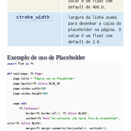
valor é um float com
default de 400.0.
stroke_width
largura da linha usada
para desenhar a caixa do
placeholder na página. O
value é um float com
default de 2.0.
Exemplo de uso de Placeholder
import
 flet 
as
 ft

def
 main
(
page
:
 ft
.
Page
):
    page
.
title 
=
"Página com um Placeholder"
    page
.
bgcolor
=
ft
.
Colors
.
BLUE_50

    page
.
window
.
width
=
500
    page
.
window
.
height
=
500
    page
.
add
(
        ft
.
Container
(
            border
=
ft
.
border
.
all
(
1
,
 ft
.
Colors
.
BLACK
),
            content
=
ft
.
Text
(
"Um container com texto fora do placeholder"
,
color
=
ft
.
Colors
.
BLACK
),
            margin
=
ft
.
margin
.
symmetric
(
horizontal
=
1
,
 vertical
=
1
),