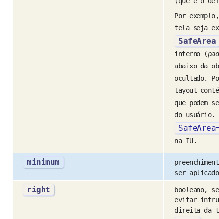
(que é o def
Por exemplo,
tela seja ex
SafeArea
interno (
pad
abaixo da ob
ocultado. Po
layout conté
que podem se
do usuário. 
SafeArea
na IU.
minimum
preenchiment
ser aplicado
right
booleano, se
evitar intru
direita da t