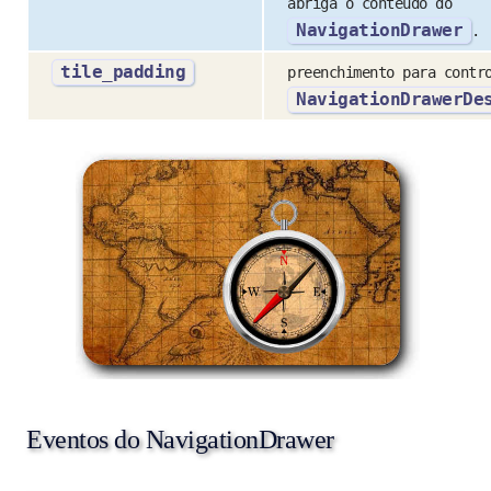
abriga o conteúdo do
NavigationDrawer
.
tile_padding
preenchimento para contr
NavigationDrawerDe
Eventos do NavigationDrawer