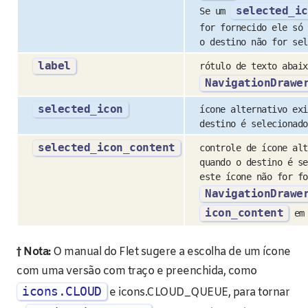
selected_ic
Se um
for fornecido ele só 
o destino não for sel
label
rótulo de texto abaix
NavigationDrawe
selected_icon
ícone alternativo exi
destino é selecionado
selected_icon_content
controle de ícone alt
quando o destino é se
este ícone não for fo
NavigationDrawe
icon_content
em 
† Nota:
O manual do Flet sugere a escolha de um ícone
com uma versão com traço e preenchida, como
icons.CLOUD
e icons.CLOUD_QUEUE, para tornar