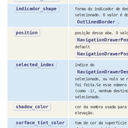
indicador_shape
forma do indicador de de
selecionado. O valor é d
OutlinedBorder
.
position
posição dessa aba. O val
NavigationDrawerPo
default
NavigationDrawerPo
selected_index
índice do
NavigationDrawerDe
selecionado, ou nulo se 
foi feita.Se esse número
(como -1), nenhum destin
selecionado.
shadow_color
cor da sombra usada para
elevação.
surface_tint_color
tom de cor da superfície