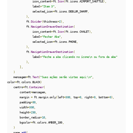
                icon_content
=
ft
.
Icon
(
ft
.
icons
.
AIRPORT_SHUTTLE
),
                label
=
"Item 3"
,
                selected_icon
=
ft
.
icons
.
DEBLUR_SHARP
,
),
            ft
.
Divider
(
thickness
=
2
),
            ft
.
NavigationDrawerDestination
(
                icon_content
=
ft
.
Icon
(
ft
.
icons
.
CHALET
),
                label
=
"Fechar Aba"
,
                selected_icon
=
ft
.
icons
.
PHONE
,
),
            ft
.
NavigationDrawerDestination
(
                label
=
"Feche a aba clicando no ícone\n ou fora da aba"
),
],
)
    mensagem
=
ft
.
Text
(
"Suas ações serão vistas aqui:\n"
,
color
=
ft
.
colors
.
BLACK
)
    centro
=
ft
.
Container
(
        content
=
mensagem
,
        margin 
=
 ft
.
margin
.
only
(
left
=
300
,
 top
=
0
,
 right
=
0
,
 bottom
=
0
),
        padding
=
30
,
        width
=
300
,
        height
=
230
,
        border_radius
=
10
,
        bgcolor
=
ft
.
colors
.
AMBER_100
,
)
    page
.
add
(