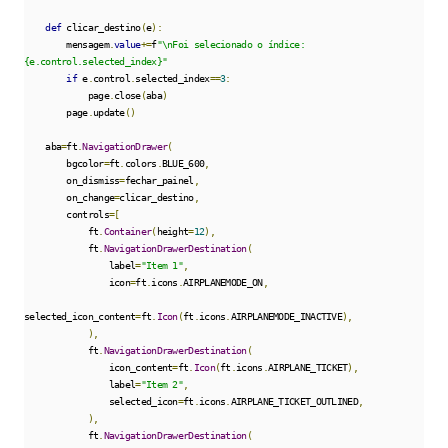
def
 clicar_destino
(
e
):
        mensagem
.
value
+=
f
"\nFoi selecionado o índice: 
{e.control.selected_index}"
if
 e
.
control
.
selected_index
==
3
:
            page
.
close
(
aba
)
        page
.
update
()
    aba
=
ft
.
NavigationDrawer
(
        bgcolor
=
ft
.
colors
.
BLUE_600
,
        on_dismiss
=
fechar_painel
,
        on_change
=
clicar_destino
,
        controls
=[
            ft
.
Container
(
height
=
12
),
            ft
.
NavigationDrawerDestination
(
                label
=
"Item 1"
,
                icon
=
ft
.
icons
.
AIRPLANEMODE_ON
,
selected_icon_content
=
ft
.
Icon
(
ft
.
icons
.
AIRPLANEMODE_INACTIVE
),
),
            ft
.
NavigationDrawerDestination
(
                icon_content
=
ft
.
Icon
(
ft
.
icons
.
AIRPLANE_TICKET
),
                label
=
"Item 2"
,
                selected_icon
=
ft
.
icons
.
AIRPLANE_TICKET_OUTLINED
,
),
            ft
.
NavigationDrawerDestination
(