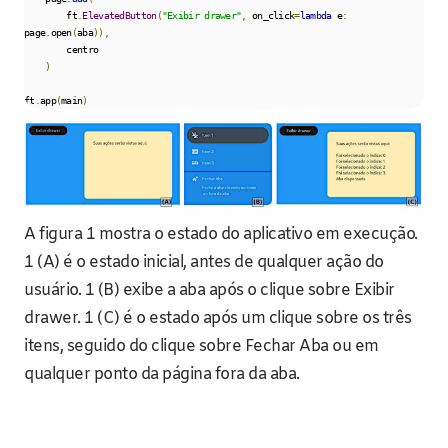
        ft
.
ElevatedButton
(
"Exibir drawer"
,
 on_click
=
lambda
 e
:
page
.
open
(
aba
)),
        centro

)
ft
.
app
(
main
)
A figura 1 mostra o estado do aplicativo em execução.
1 (A) é o estado inicial, antes de qualquer ação do
usuário. 1 (B) exibe a aba após o clique sobre Exibir
drawer. 1 (C) é o estado após um clique sobre os três
itens, seguido do clique sobre Fechar Aba ou em
qualquer ponto da página fora da aba.