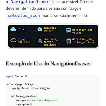
NavigationDrawer
o
mais acessível. O ícone
deve ser definido para a versão com traço e
selected_icon
para a versão preenchida.
Exemplo de Uso do NavigationDrawer
import
 flet 
as
 ft

def
 main
(
page
:
 ft
.
Page
):
    page
.
bgcolor
=
ft
.
colors
.
BLUE_500

def
 fechar_painel
(
e
):
        mensagem
.
value
+=
"\nAba dispensada"
        page
.
update
()