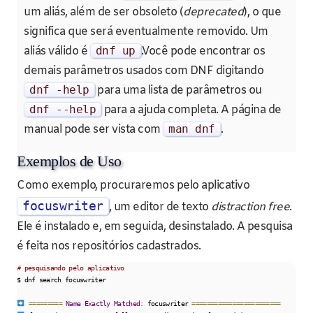
um aliás, além de ser obsoleto (
deprecated
), o que
significa que será eventualmente removido. Um
aliás válido é
dnf up
.Você pode encontrar os
demais parâmetros usados com DNF digitando
dnf
-
help
para uma lista de parâmetros ou
dnf
--
help
para a ajuda completa. A página de
manual pode ser vista com
man dnf
.
Exemplos de Uso
Como exemplo, procuraremos pelo aplicativo
focuswriter
, um editor de texto
distraction free
.
Ele é instalado e, em seguida, desinstalado. A pesquisa
é feita nos repositórios cadastrados.
# pesquisando pelo aplicativo
$ dnf search focuswriter

=========
Name
Exactly
Matched
:
 focuswriter 
========================