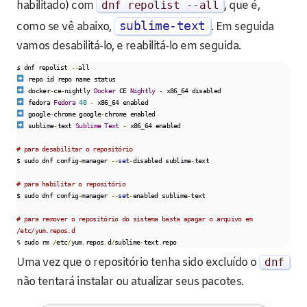
habilitado) com
dnf repolist
--
all
, que é,
sublime-text
como se vê abaixo,
. Em seguida
vamos desabilitá-lo, e reabilitá-lo em seguida.
$ dnf repolist 
--
 docker
-
ce
-
nightly 
Docker
 CE 
Nightly
-
 fedora 
Fedora
40
-
 google
-
chrome google
-
 sublime
-
text 
Sublime
Text
-
 x86_64 enabled

# para desabilitar o repositório
$ sudo dnf config
-
manager 
--
set
-
disabled sublime
-
text

# para habilitar o repositório
$ sudo dnf config
-
manager 
--
set
-
enabled sublime
-
text

# para remover o repositório do sistema basta apagar o arquivo em 
/etc/yum.repos.d
$ sudo rm 
/
etc
/
yum
.
repos
.
d
/
sublime
-
text
.
repo
Uma vez que o repositório tenha sido excluído o
dnf
não tentará instalar ou atualizar seus pacotes.