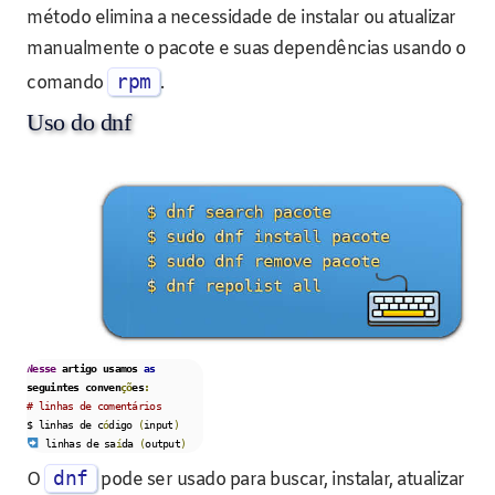
método elimina a necessidade de instalar ou atualizar
manualmente o pacote e suas dependências usando o
rpm
comando
.
Uso do dnf
Nesse
 artigo usamos 
as
seguintes conven
çõ
es
:
# linhas de comentários
$ linhas de c
ó
digo 
(
input
)
 linhas de sa
í
da 
(
output
)
dnf
O
pode ser usado para buscar, instalar, atualizar