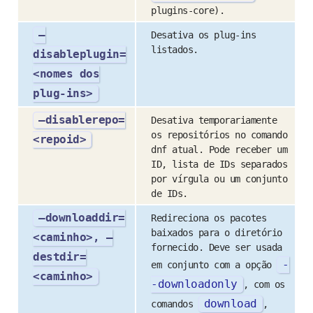
plugins-core).
–
Desativa os plug-ins
listados.
disableplugin=
<nomes dos
plug-ins>
–disablerepo=
Desativa temporariamente
os repositórios no comando
<repoid>
dnf atual. Pode receber um
ID, lista de IDs separados
por vírgula ou um conjunto
de IDs.
–downloaddir=
Redireciona os pacotes
baixados para o diretório
<caminho>, –
fornecido. Deve ser usada
destdir=
-
em conjunto com a opção
<caminho>
-
downloadonly
, com os
download
comandos
,