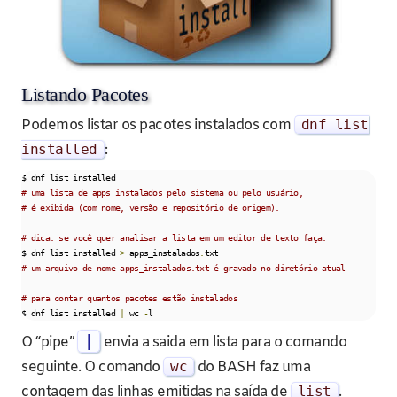
Listando Pacotes
Podemos listar os pacotes instalados com
dnf list
installed
:
# uma lista de apps instalados pelo sistema ou pelo usuário,
# é exibida (com nome, versão e repositório de origem).
# dica: se você quer analisar a lista em um editor de texto faça:
$ dnf list installed 
>
 apps_instalados
.
# um arquivo de nome apps_instalados.txt é gravado no diretório atual
# para contar quantos pacotes estão instalados
$ dnf list installed 
|
 wc 
-
l
|
O “pipe”
envia a saida em lista para o comando
seguinte. O comando
wc
do BASH faz uma
contagem das linhas emitidas na saída de
list
.