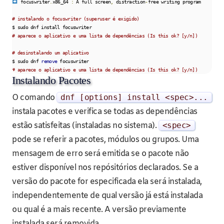
 focuswriter
.
x86_64 
:
 A full screen
,
 distraction
-
free writing program

# instalando o focuswriter (superuser é exigido)
# aparece o aplicativo e uma lista de dependências (Is this ok? [y/n])
# desinstalando um aplicativo
$ sudo dnf 
remove
# aparece o aplicativo e uma lista de dependências (Is this ok? [y/n])
Instalando Pacotes
O comando
dnf
[
options
]
install
<spec>
...
instala pacotes e verifica se todas as dependências
estão satisfeitas (instaladas no sistema).
<spec>
pode se referir a pacotes, módulos ou grupos. Uma
mensagem de erro será emitida se o pacote não
estiver disponível nos repósitórios declarados. Se a
versão do pacote for especificada ela será instalada,
independentemente de qual versão já está instalada
ou qual é a mais recente. A versão previamente
instalada será removida.