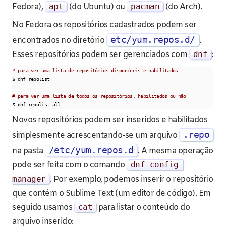
Fedora),
apt
(do Ubuntu) ou
pacman
(do Arch).
No Fedora os repositórios cadastrados podem ser
etc/yum.repos.d/
encontrados no diretório
.
Esses repositórios podem ser gerenciados com
dnf
:
# para ver uma lista de repositórios disponíneis e habilitados
$ dnf repolist

# para ver uma lista de todos os repositórios, habilitados ou não
$ dnf repolist all
Novos repositórios podem ser inseridos e habilitados
.repo
simplesmente acrescentando-se um arquivo
/etc/yum.repos.d
na pasta
. A mesma operação
pode ser feita com o comando
dnf config
-
manager
. Por exemplo, podemos inserir o repositório
que contém o Sublime Text (um editor de código). Em
seguido usamos
cat
para listar o conteúdo do
arquivo inserido: