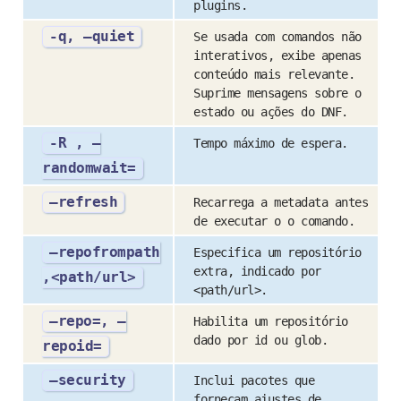
plugins.
-q, –quiet
Se usada com comandos não
interativos, exibe apenas
conteúdo mais relevante.
Suprime mensagens sobre o
estado ou ações do DNF.
-R , –
Tempo máximo de espera.
randomwait=
–refresh
Recarrega a metadata antes
de executar o o comando.
–repofrompath
Especifica um repositório
extra, indicado por
,<path/url>
<path/url>.
–repo=, –
Habilita um repositório
dado por id ou glob.
repoid=
–security
Inclui pacotes que
fornecam ajustes de