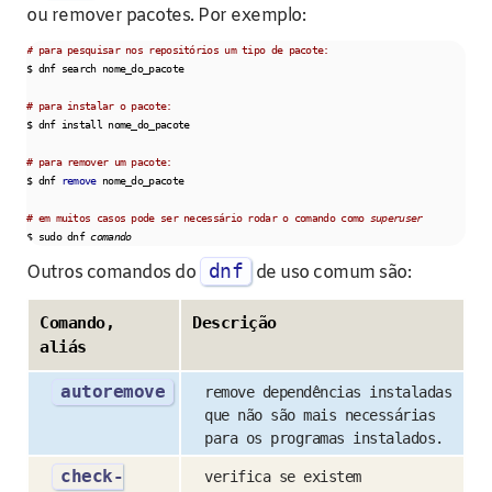
ou remover pacotes. Por exemplo:
# para pesquisar nos repositórios um tipo de pacote:
$ dnf search nome_do_pacote

# para instalar o pacote:
$ dnf install nome_do_pacote

# para remover um pacote:
$ dnf 
remove
 nome_do_pacote

# em muitos casos pode ser necessário rodar o comando como 
superuser
$ sudo dnf 
comando
dnf
Outros comandos do
de uso comum são:
Comando,
Descrição
aliás
autoremove
remove dependências instaladas
que não são mais necessárias
para os programas instalados.
check-
verifica se existem