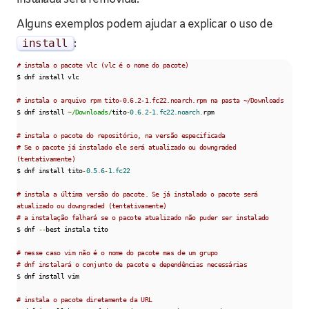
Alguns exemplos podem ajudar a explicar o uso de
install
:
# instala o pacote vlc (vlc é o nome do pacote)
$ dnf install vlc

# instala o arquivo rpm tito-0.6.2-1.fc22.noarch.rpm na pasta ~/Downloads
$ dnf install 
~
/Downloads/
tito
-
0.6
.
2
-
1.fc22.noarch
.
rpm

# instala o pacote do repositório, na versão especificada
# Se o pacote já instalado ele será atualizado ou downgraded 
(tentativamente)
$ dnf install tito
-
0.5
.
6
-
1.fc22
# instala a última versão do pacote. Se já instalado o pacote será 
atualizado ou downgraded (tentativamente)
# a instalação falhará se o pacote atualizado não puder ser instalado
$ dnf 
--
best instala tito

# nesse caso vim não é o nome do pacote mas de um grupo
# dnf instalará o conjunto de pacote e dependências necessárias
$ dnf install vim

# instala o pacote diretamente da URL