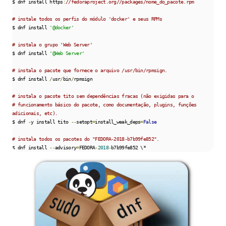
$ dnf install https
:
//fedoraproject.org//packages/nome_do_pacote.rpm
# instale todos os perfis do módulo 'docker' e seus RPMs
$ dnf install 
'@docker'
# instala o grupo 'Web Server'
$ dnf install 
'@Web Server'
# instala o pacote que fornece o arquivo /usr/bin/rpmsign.
$ dnf install 
/
usr
/
bin
/
rpmsign

# instala o pacote tito sem dependências fracas (não exigidas para o
# funcionamento básico do pacote, como documentação, plugins, funções 
adicionais, etc).
$ dnf 
-
y install tito 
--
setopt
=
install_weak_deps
=
False
# instala todos os pacotes do "FEDORA-2018-b7b99fe852".
$ dnf install 
--
advisory
=
FEDORA
-
2018
-
b7b99fe852 \*