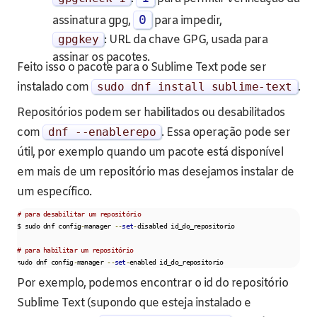
0
assinatura gpg,
para impedir,
gpgkey
: URL da chave GPG, usada para
assinar os pacotes.
Feito isso o pacote para o Sublime Text pode ser
instalado com
sudo dnf install sublime
-
text
.
Repositórios podem ser habilitados ou desabilitados
com
dnf
--
enablerepo
. Essa operação pode ser
útil, por exemplo quando um pacote está disponível
em mais de um repositório mas desejamos instalar de
um específico.
# para desabilitar um repositório
$ sudo dnf config
-
manager 
--
set
-
disabled id_do_repositorio

# para habilitar um repositório
sudo dnf config
-
manager 
--
set
-
enabled id_do_repositorio
Por exemplo, podemos encontrar o id do repositório
Sublime Text (supondo que esteja instalado e