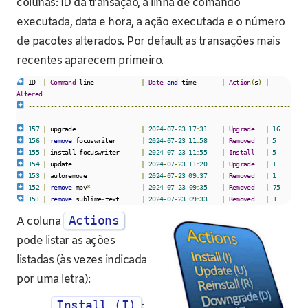
colunas: ID da transação, a linha de comando
executada, data e hora, a ação executada e o número
de pacotes alterados. Por default as transações mais
recentes aparecem primeiro.
 ID  
|
Command
 line             
|
Date
and
 time       
|
Action
(
s
)
|
Altered
------------------------------------------------------------------------
--------
157
|
 upgrade                  
|
2024
-
07
-
23
17
:
31
|
Upgrade
|
16
156
|
remove
 focuswriter       
|
2024
-
07
-
23
11
:
58
|
Removed
|
5
155
|
 install focuswriter      
|
2024
-
07
-
23
11
:
55
|
Install
|
5
154
|
 update                   
|
2024
-
07
-
23
11
:
20
|
Upgrade
|
1
153
|
 autoremove               
|
2024
-
07
-
23
09
:
37
|
Removed
|
1
152
|
remove
 mpv
*
|
2024
-
07
-
23
09
:
35
|
Removed
|
75
151
|
remove
 sublime
-
text      
|
2024
-
07
-
23
09
:
33
|
Removed
|
1
Actions
A coluna
pode listar as ações
listadas (às vezes indicada
por uma letra):
Install (I)
: