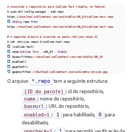
# inserindo o repositório para Sublime Text (stable, no Fedora)
$ sudo dnf config
-
manager 
--
add
-
repo 
https
:
//download.sublimetext.com/rpm/stable/x86_64/sublime-text.repo
Adding
 repo 
from
:
https
:
//download.sublimetext.com/rpm/stable/x86_64/sublime-text.repo
# o seguinte arquivo é inserido na pasta /etc/yum.repos.d/
$ cat 
/
etc
/
yum
.
repos
.
d
/
sublime
-
text
.
[
sublime
-
text
]
 name
=
Sublime
Text
-
 x86_64 
-
Stable
 baseurl
=
https
:
//download.sublimetext.com/rpm/stable/x86_64
 enabled
=
1
 gpgcheck
=
1
 gpgkey
=
https
:
//download.sublimetext.com/sublimehq-rpm-pub.gpg
*.repo
O arquivo
tem a seguinte estrutura:
[
ID
do
pacote
]
: id do repositório,
name
: nome do repositório,
baseurl
: URL do repositório,
1
0
enabled
=
1
:
para habilitado,
para
desabilitado,
1
gpgcheck
=
1
:
para permitir verificação da