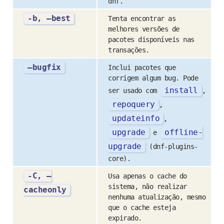
dnf.
-b, –best
Tenta encontrar as
melhores versões de
pacotes disponíveis nas
transações.
–bugfix
Inclui pacotes que
corrigem algum bug. Pode
install
ser usado com
,
repoquery
,
updateinfo
,
upgrade
offline
-
e
upgrade
(dnf-plugins-
core).
-C, –
Usa apenas o cache do
sistema, não realizar
cacheonly
nenhuma atualização, mesmo
que o cache esteja
expirado.