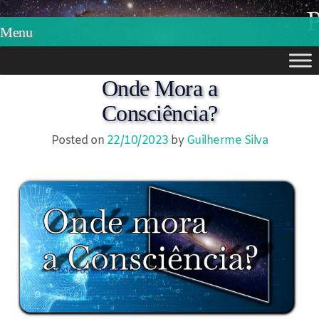
Phylos.net
Pensar e Imaginar
Menu
Skip
Onde Mora a
to
Consciência?
content
Posted on
22/10/2023
by
Guilherme Silva
Todos os tópicos →